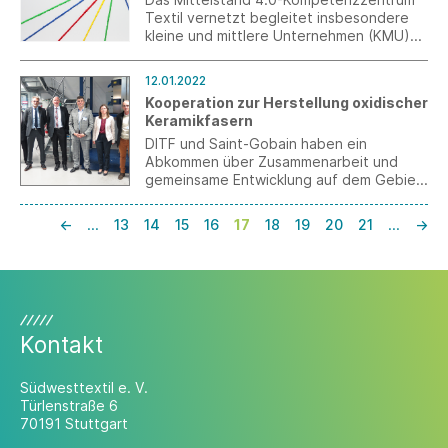
Textil vernetzt begleitet insbesondere
kleine und mittlere Unternehmen (KMU)
der Textil- und Bekleidungsindustrie, des
Textilmaschinenbaus und der
12.01.2022
angrenzenden wie übergreifenden
Kooperation zur Herstellung oxidischer
Branchen in Deutschland bei den
Keramikfasern
aufkommenden Veränderungen im
Bereich der Digitalisierung.
DITF und Saint-Gobain haben ein
Abkommen über Zusammenarbeit und
gemeinsame Entwicklung auf dem Gebiet
der oxidischen Keramikfasern
abgeschlossen.
←
…
13
14
15
16
17
18
19
20
21
…
→
Kontakt
Südwesttextil e. V.
Türlenstraße 6
70191 Stuttgart