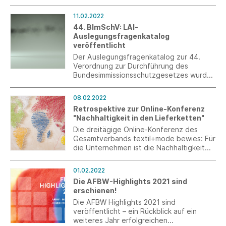
Textilmaschinenbaus und der
angrenzenden wie übergreifenden
11.02.2022
Branchen in Deutschland bei den
44. BImSchV: LAI-
aufkommenden Veränderungen im
Auslegungsfragenkatalog
Bereich der Digitalisierung.
veröffentlicht
Der Auslegungsfragenkatalog zur 44.
Verordnung zur Durchführung des
Bundesimmissionsschutzgesetzes wurde
nach dem Beschluss der Umweltminister-
und Amtschefkonferenz vom Januar 2022
08.02.2022
veröffentlicht.
Retrospektive zur Online-Konferenz
"Nachhaltigkeit in den Lieferketten"
Die dreitägige Online-Konferenz des
Gesamtverbands textil+mode bewies: Für
die Unternehmen ist die Nachhaltigkeit
entlang ihrer Lieferketten ein immer
wichtigeres Thema.
01.02.2022
Die AFBW-Highlights 2021 sind
erschienen!
Die AFBW Highlights 2021 sind
veröffentlicht – ein Rückblick auf ein
weiteres Jahr erfolgreichen