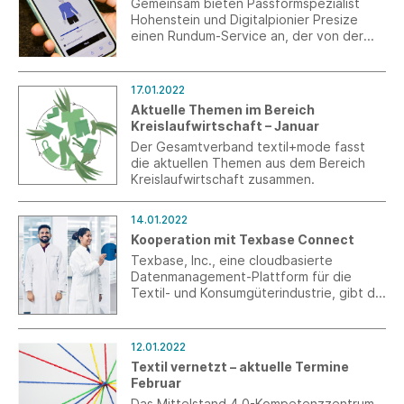
Gemeinsam bieten Passformspezialist
Lieferkette zu fördern.
Hohenstein und Digitalpionier Presize
einen Rundum-Service an, der von der
Größentabellenerstellung bis zur digitalen
Skalierung für automatisierte
Größenempfehlung im Online-Geschäft
17.01.2022
reicht.
Aktuelle Themen im Bereich
Kreislaufwirtschaft – Januar
Der Gesamtverband textil+mode fasst
die aktuellen Themen aus dem Bereich
Kreislaufwirtschaft zusammen.
14.01.2022
Kooperation mit Texbase Connect
Texbase, Inc., eine cloudbasierte
Datenmanagement-Plattform für die
Textil- und Konsumgüterindustrie, gibt die
Zusammenarbeit mit dem globalen
Prüfdienstleister Hohenstein bekannt.
12.01.2022
Textil vernetzt – aktuelle Termine
Februar
Das Mittelstand 4.0-Kompetenzzentrum