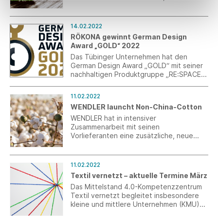
Beteiligung an ihren Konsultationen.
14.02.2022
RÖKONA gewinnt German Design
Award „GOLD“ 2022
Das Tübinger Unternehmen hat den
German Design Award „GOLD“ mit seiner
nachhaltigen Produktgruppe „RE:SPACE“
für seine innovativen und vor allem
nachhaltigen technischen Textilien made
11.02.2022
in Germany gewonnen.
WENDLER launcht Non-China-Cotton
WENDLER hat in intensiver
Zusammenarbeit mit seinen
Vorlieferanten eine zusätzliche, neue
Linie basierend auf Non-China Cotton
entwickelt und auf den Markt gebracht.
11.02.2022
Textil vernetzt – aktuelle Termine März
Das Mittelstand 4.0-Kompetenzzentrum
Textil vernetzt begleitet insbesondere
kleine und mittlere Unternehmen (KMU)
der Textil- und Bekleidungsindustrie, des