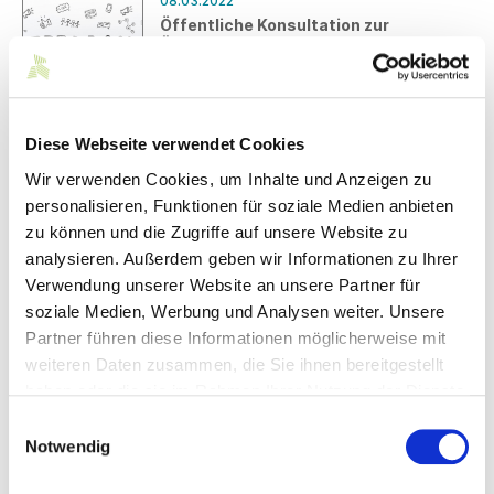
08.03.2022
veröffentlicht worden.
Öffentliche Konsultation zur
Überarbeitung der REACH-Verordnung
Derzeit findet die öffentliche
Konsultation der Europäischen
Kommission zur Überarbeitung der
REACH-Verordnung statt. Die Frist zur
Diese Webseite verwendet Cookies
Beteiligung läuft am 15. April 2022 ab.
07.03.2022
Wir verwenden Cookies, um Inhalte und Anzeigen zu
EU-Kommission: Mitteilung über
menschenwürdige Arbeit weltweit
personalisieren, Funktionen für soziale Medien anbieten
Am 23. Februar 2022 hat die EU-
zu können und die Zugriffe auf unsere Website zu
Kommission eine Mitteilung zur Förderung
analysieren. Außerdem geben wir Informationen zu Ihrer
menschenwürdiger Arbeit weltweit
Verwendung unserer Website an unsere Partner für
veröffentlicht.
soziale Medien, Werbung und Analysen weiter. Unsere
02.03.2022
Partner führen diese Informationen möglicherweise mit
Aktuelle Themen im Bereich
Kreislaufwirtschaft – März 2022
weiteren Daten zusammen, die Sie ihnen bereitgestellt
Der Gesamtverband textil+mode fasst
haben oder die sie im Rahmen Ihrer Nutzung der Dienste
die aktuellen Themen aus dem Bereich
gesammelt haben.
Einwilligungsauswahl
Kreislaufwirtschaft im März zusammen.
Notwendig