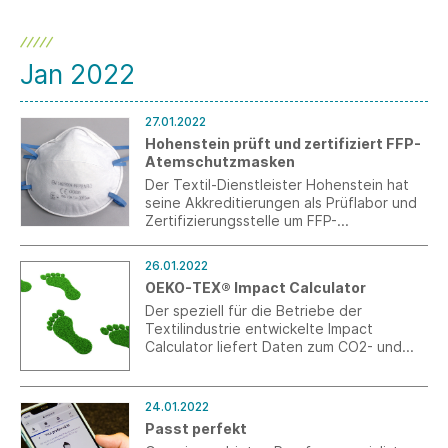
Netzwerkens. Lassen Sie sich von der
Bandbreite der AFBW, den neuen
Services, kurzum: Vom MEHRWERT
DURCH NETZWERK überzeugen!
Jan 2022
27.01.2022
Hohenstein prüft und zertifiziert FFP-
Atemschutzmasken
Der Textil-Dienstleister Hohenstein hat
seine Akkreditierungen als Prüflabor und
Zertifizierungsstelle um FFP-
Atemschutzmasken nach DIN EN 149
erfolgreich erweitert und damit sein
26.01.2022
Portfolio im textilen Maskenbereich
OEKO-TEX® Impact Calculator
komplettiert.
Der speziell für die Betriebe der
Textilindustrie entwickelte Impact
Calculator liefert Daten zum CO2- und
Wasserfußabdruck, die für die Erreichung
der Klimaziele notwendig sind. Zudem
ermöglicht es den Anwendern, diese
24.01.2022
Ergebnisse zu teilen und damit den
Passt perfekt
Austausch entlang der globalen