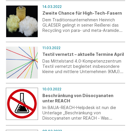
14.03.2022
Zweite Chance für High-Tech-Fasern
Dem Traditionsunternehmen Heinrich
GLAESER gelingt in seiner Reißerei das
Recycling von para- und meta-Aramide
sowie Polyimide.
11.03.2022
Textil vernetzt – aktuelle Termine April
Das Mittelstand 4.0-Kompetenzzentrum
Textil vernetzt begleitet insbesondere
kleine und mittlere Unternehmen (KMU)
der Textil- und Bekleidungsindustrie, des
Textilmaschinenbaus und der
angrenzenden wie übergreifenden
10.03.2022
Branchen in Deutschland bei den
Beschränkung von Diisocyanaten
aufkommenden Veränderungen im
unter REACH
Bereich der Digitalisierung.
Im BAUA-REACH-Helpdesk ist nun die
Unterlage „Beschränkung von
Diisocyanaten unter REACH - Was
industrielle und gewerbliche Verwender
und Lieferanten beachten müssen“