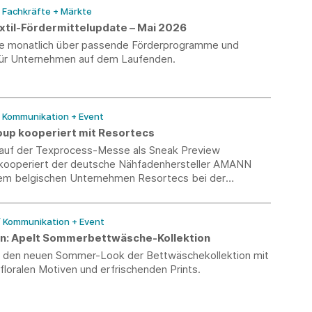
/ Fachkräfte + Märkte
til-Fördermittelupdate – Mai 2026
Sie monatlich über passende Förderprogramme und
ür Unternehmen auf dem Laufenden.
/ Kommunikation + Event
p kooperiert mit Resortecs
 auf der Texprocess-Messe als Sneak Preview
, kooperiert der deutsche Nähfadenhersteller AMANN
em belgischen Unternehmen Resortecs bei der
hitzelöslicher Nähfäden nach dem Design-for-
-Ansatz.
/ Kommunikation + Event
n: Apelt Sommerbettwäsche-Kollektion
 den neuen Sommer-Look der Bettwäschekollektion mit
loralen Motiven und erfrischenden Prints.