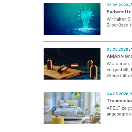
06.05.2026
/
Südwesttex
Wir halten 
Zuschüsse f
05.05.2026
/
AMANN Grou
Wie bereits
vorgestellt
Group mit d
Produktion 
Disassembly
04.05.2026
/
Traumschö
APELT zeigt
angesagten f