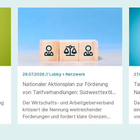
29.07.2026
// Lobby + Netzwerk
27
Nationaler Aktionsplan zur Förderung
Ta
von Tarifverhandlungen: Südwesttextil
Na
warnt vor Eingriffen in Tarifautonomie
vo
ng
Der Wirtschafts- und Arbeitgeberverband
Da
und Koalitionsfreiheit
kritisiert die Nennung weitreichender
ei
Forderungen und fordert klare Grenzen
vo
staatlichen Handelns.
Ma