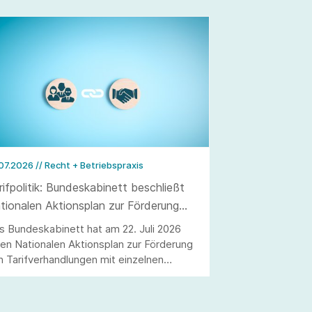
.07.2026
// Recht + Betriebspraxis
rifpolitik: Bundeskabinett beschließt
tionalen Aktionsplan zur Förderung
n Tarifverhandlungen
s Bundeskabinett hat am 22. Juli 2026
nen Nationalen Aktionsplan zur Förderung
n Tarifverhandlungen mit einzelnen
ßnahmen beschlossen.