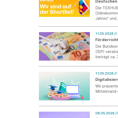
Deutschen 
Die TEXHUB.
Onlinekommu
Jahres“ und 
11.05.2026
//
Förderricht
Die Bundesre
(ISP) verabs
beträgt ca.
Entlastungs
das Gesamtj
11.05.2026
//
Digitalisi
Wir präsent
Mittelstand
08.05.2026
/