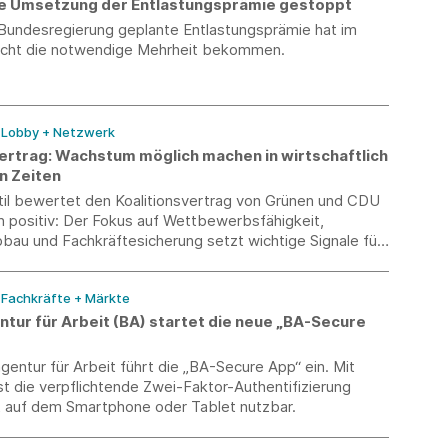
e Umsetzung der Entlastungsprämie gestoppt
 Bundesregierung geplante Entlastungsprämie hat im
icht die notwendige Mehrheit bekommen.
/ Lobby + Netzwerk
vertrag: Wachstum möglich machen in wirtschaftlich
n Zeiten
il bewertet den Koalitionsvertrag von Grünen und CDU
h positiv: Der Fokus auf Wettbewerbsfähigkeit,
bau und Fachkräftesicherung setzt wichtige Signale für
e. Gleichzeitig mahnt der Verband schnelle Umsetzung
e Maßnahmen angesichts der anhaltend schwierigen
/ Fachkräfte + Märkte
anche an.
tur für Arbeit (BA) startet die neue „BA-Secure
entur für Arbeit führt die „BA-Secure App“ ein. Mit
st die verpflichtende Zwei-Faktor-Authentifizierung
t auf dem Smartphone oder Tablet nutzbar.