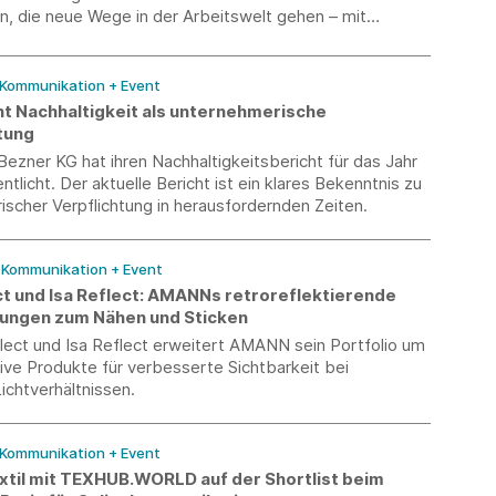
, die neue Wege in der Arbeitswelt gehen – mit
Führung, gelebter Vielfalt, Gesundheitsförderung oder
nbarkeit.
 Kommunikation + Event
t Nachhaltigkeit als unternehmerische
tung
zner KG hat ihren Nachhaltigkeitsbericht für das Jahr
ntlicht. Der aktuelle Bericht ist ein klares Bekenntnis zu
scher Verpflichtung in herausfordernden Zeiten.
/ Kommunikation + Event
ct und Isa Reflect: AMANNs retroreflektierende
ungen zum Nähen und Sticken
lect und Isa Reflect erweitert AMANN sein Portfolio um
ive Produkte für verbesserte Sichtbarkeit bei
ichtverhältnissen.
 Kommunikation + Event
til mit TEXHUB.WORLD auf der Shortlist beim