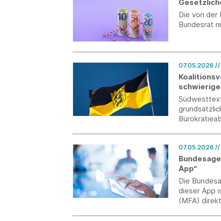
Gesetzlich
Die von der
Bundesrat n
07.05.2026
/
Koalitions
schwierige
Südwesttext
grundsätzlic
Bürokratieab
die Industri
und konkret
07.05.2026
/
Lage der Br
Bundesagen
App“
Die Bundesag
dieser App i
(MFA) direk