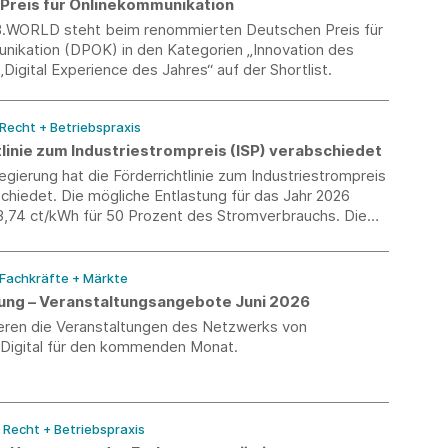
Preis für Onlinekommunikation
WORLD steht beim renommierten Deutschen Preis für
nikation (DPOK) in den Kategorien „Innovation des
„Digital Experience des Jahres“ auf der Shortlist.
 Recht + Betriebspraxis
linie zum Industriestrompreis (ISP) verabschiedet
gierung hat die Förderrichtlinie zum Industriestrompreis
chiedet. Die mögliche Entlastung für das Jahr 2026
 3,74 ct/kWh für 50 Prozent des Stromverbrauchs. Die
anträge können erstmals Anfang 2027 rückwirkend für
ahr 2026 gestellt werden.
 Fachkräfte + Märkte
erung – Veranstaltungsangebote Juni 2026
ieren die Veranstaltungen des Netzwerks von
-Digital für den kommenden Monat.
/ Recht + Betriebspraxis