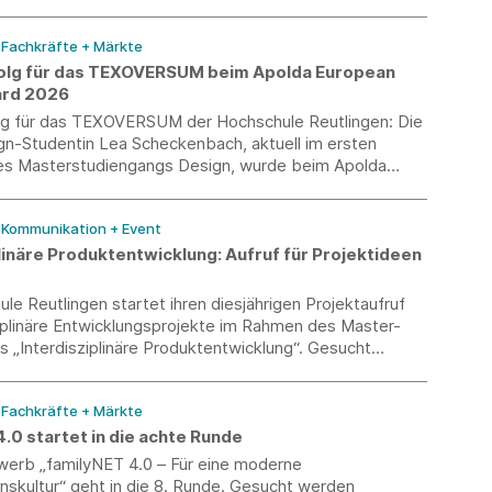
prozesse auf EU- und nationaler Ebene, bei denen Ihre
en gefragt sind.
/ Fachkräfte + Märkte
olg für das TEXOVERSUM beim Apolda European
ard 2026
lg für das TEXOVERSUM der Hochschule Reutlingen: Die
gn-Studentin Lea Scheckenbach, aktuell im ersten
s Masterstudiengangs Design, wurde beim Apolda
sign Award 2026 mit dem 3. Platz ausgezeichnet.
/ Kommunikation + Event
linäre Produktentwicklung: Aufruf für Projektideen
le Reutlingen startet ihren diesjährigen Projektaufruf
ziplinäre Entwicklungsprojekte im Rahmen des Master-
 „Interdisziplinäre Produktentwicklung“. Gesucht
rnehmen, Forschungsinstitute Professoren und
 mit aktuellen Herausforderungen aus
/ Fachkräfte + Märkte
cklung, Materialforschung, Nachhaltigkeit,
ung oder verwandten Bereichen.
.0 startet in die achte Runde
erb „familyNET 4.0 – Für eine moderne
skultur“ geht in die 8. Runde. Gesucht werden