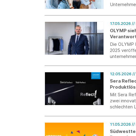
Unternehmen
innovativer 
echter Verei
17.05.2026
//
OLYMP sieh
Verantwor
Die OLYMP Be
2025 veröffe
unternehmeri
12.05.2026
/
Sera Refle
Produktlös
Mit Sera Ref
zwei innovat
schlechten L
11.05.2026
//
Südwesttex