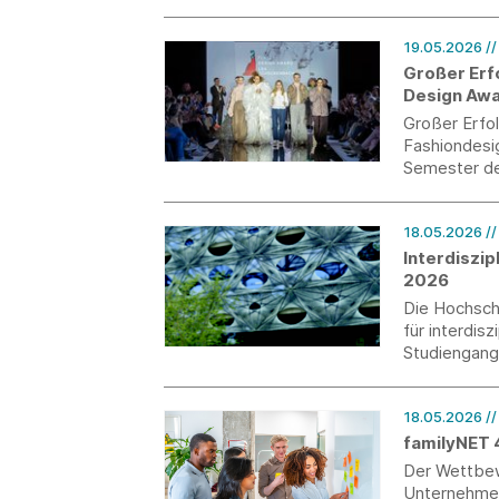
Beteiligungs
Rückmeldung
19.05.2026
/
Großer Erf
Design Aw
Großer Erfo
Fashiondesi
Semester de
European De
18.05.2026
/
Interdiszip
2026
Die Hochschu
für interdis
Studiengangs
werden Unte
Studierende
18.05.2026
/
Produktentwi
Digitalisier
familyNET 4
Der Wettbew
Unternehmen