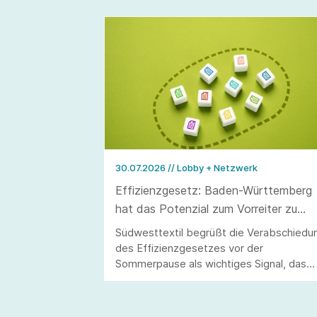
30.07.2026
// Lobby + Netzwerk
Effizienzgesetz: Baden-Württemberg
hat das Potenzial zum Vorreiter zu
werden
Südwesttextil begrüßt die Verabschiedu
des Effizienzgesetzes vor der
Sommerpause als wichtiges Signal, das
allerdings erst durch eine stringente
Umsetzung überzeugen kann.