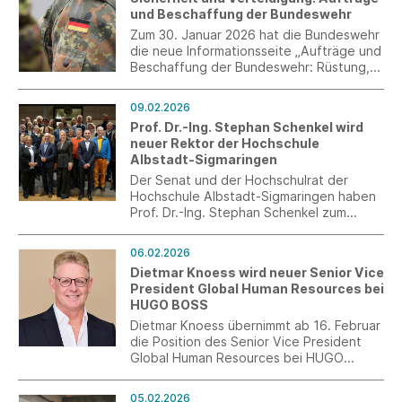
und Beschaffung der Bundeswehr
Zum 30. Januar 2026 hat die Bundeswehr
die neue Informationsseite „Aufträge und
Beschaffung der Bundeswehr: Rüstung,
Güter und Infrastruktur im Überblick“
eingerichtet. Diese Seite richtet sich an
09.02.2026
Unternehmen, die Vertragspartner der
Prof. Dr.-Ing. Stephan Schenkel wird
Bundeswehr werden möchten.
neuer Rektor der Hochschule
Albstadt-Sigmaringen
Der Senat und der Hochschulrat der
Hochschule Albstadt-Sigmaringen haben
Prof. Dr.-Ing. Stephan Schenkel zum
neuen Rektor gewählt.
06.02.2026
Dietmar Knoess wird neuer Senior Vice
President Global Human Resources bei
HUGO BOSS
Dietmar Knoess übernimmt ab 16. Februar
die Position des Senior Vice President
Global Human Resources bei HUGO
BOSS. Er tritt damit die Nachfolge von
Jochen Eckhold an, der das Unternehmen
05.02.2026