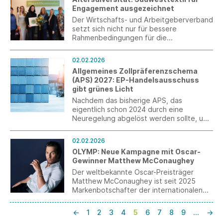
Engagement ausgezeichnet
Der Wirtschafts- und Arbeitgeberverband
setzt sich nicht nur für bessere
Rahmenbedingungen für die
Weiterbeschäftigung von Rentnern und
Qualifizierungen über alle Altersstufen
02.02.2026
ein, sondern lebt auch im eigenen Team
Allgemeines Zollpräferenzschema
die Generationenvielfalt.
(APS) 2027: EP-Handelsausschuss
gibt grünes Licht
Nachdem das bisherige APS, das
eigentlich schon 2024 durch eine
Neuregelung abgelöst werden sollte, um
drei Jahre verlängert wurde, gibt es
endlich eine Einigung über eine
02.02.2026
Nachfolgeverordnung zum 1. Januar 2027,
OLYMP: Neue Kampagne mit Oscar-
die nun auch vom INTA-Ausschuss des
Gewinner Matthew McConaughey
Europäischen Parlaments gebilligt wurde.
Der weltbekannte Oscar-Preisträger
Matthew McConaughey ist seit 2025
Markenbotschafter der internationalen
Männermodemarke OLYMP. Diese
einzigartige Zusammenarbeit markiert
←
1
2
3
4
5
6
7
8
9
…
→
jetzt den Auftakt zur neuen Werbephase