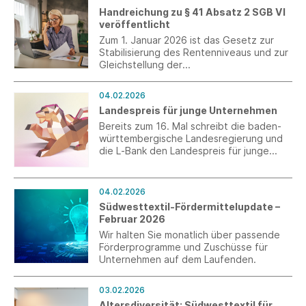
verlässt, um sich neuen beruflichen
Handreichung zu § 41 Absatz 2 SGB VI
Herausforderungen zu stellen.
veröffentlicht
Zum 1. Januar 2026 ist das Gesetz zur
Stabilisierung des Rentenniveaus und zur
Gleichstellung der
Kindererziehungszeiten in Kraft getreten.
Damit gilt seitdem auch eine neue
04.02.2026
Befristungsregelung für ältere
Landespreis für junge Unternehmen
Arbeitnehmer in § 41 Abs. 2 SGB VI. Die
BDA hat dazu eine Handreichung
Bereits zum 16. Mal schreibt die baden-
erarbeitet.
württembergische Landesregierung und
die L‑Bank den Landespreis für junge
Unternehmen aus. Ausgezeichnet werden
die besten
Unternehmenspersönlichkeiten des
04.02.2026
Landes. Die erste Bewerbungsphase läuft
Südwesttextil-Fördermittelupdate –
bis zum 13. Februar 2026.
Februar 2026
Wir halten Sie monatlich über passende
Förderprogramme und Zuschüsse für
Unternehmen auf dem Laufenden.
03.02.2026
Altersdiversität: Südwesttextil für