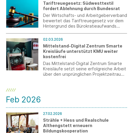
Tariftreuegesetz: Südwesttextil
Detailfragen.
fordert Ablehnung durch Bundesrat
Der Wirtschafts- und Arbeitgeberverband
bewertet das Tariftreuegesetz vor dem
Hintergrund des Bürokratieaufwands
kritisch.
02.03.2026
Mittelstand-Digital Zentrum Smarte
Kreisläufe unterstützt KMU weiter
kostenfrei
Das Mittelstand-Digital Zentrum Smarte
Kreisläufe setzt seine erfolgreiche Arbeit
über den ursprünglichen Projektzeitraum
hinaus fort. Die Laufzeit des Projekts, das
ursprünglich bis zum 28. Februar 2026
angesetzt war, wird bis Ende 2026
verlängert.
Feb 2026
27.02.2026
Strähle + Hess und Realschule
Althengstett erneuern
Bildungskooperation