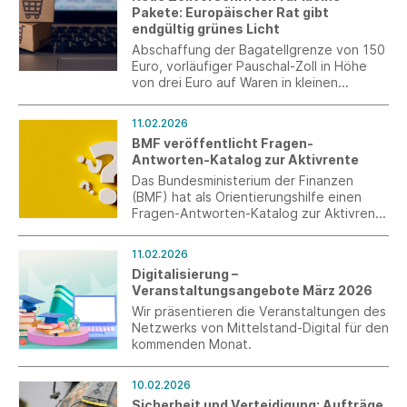
verliehen.
Pakete: Europäischer Rat gibt
endgültig grünes Licht
Abschaffung der Bagatellgrenze von 150
Euro, vorläufiger Pauschal-Zoll in Höhe
von drei Euro auf Waren in kleinen
Paketen: Die EU-Mitgliedstaaten
unterstützen die schnellere und
11.02.2026
schärfere Gangart gegen die
BMF veröffentlicht Fragen-
Päckchenflut im Online-Handel.
Antworten-Katalog zur Aktivrente
Das Bundesministerium der Finanzen
(BMF) hat als Orientierungshilfe einen
Fragen-Antworten-Katalog zur Aktivrente
erstellt. Es handelt sich dabei nicht um
eine Verwaltungsanweisung und die
11.02.2026
Informationen haben keine Rechts- oder
Digitalisierung –
Bindungswirkung.
Veranstaltungsangebote März 2026
Wir präsentieren die Veranstaltungen des
Netzwerks von Mittelstand-Digital für den
kommenden Monat.
10.02.2026
Sicherheit und Verteidigung: Aufträge