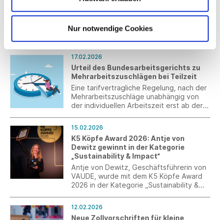
Hochschule Augsburg ab
Das Handtuch stand im Mittelpunkt des
Forschungs- und Entwicklungsprojekts
Nur notwendige Cookies
„Eco Yarn“, das Gebr. Otto gemeinsam mit
dem Recycling Atelier der Technischen
Hochschule Augsburg, dem Schweizer
17.02.2026
Mietwäschespezialisten Schwob AG und
Urteil des Bundesarbeitsgerichts zu
der eidgenössischen Weberei Weseta
Mehrarbeitszuschlägen bei Teilzeit
durchgeführt hat.
Eine tarifvertragliche Regelung, nach der
Mehrarbeitszuschläge unabhängig von
der individuellen Arbeitszeit erst ab der
41. Wochenstunde zu zahlen sind,
verstößt gegen das Verbot der
15.02.2026
Diskriminierung Teilzeitbeschäftigter, so
K5 Köpfe Award 2026: Antje von
das Urteil des Bundesarbeitsgerichts.
Dewitz gewinnt in der Kategorie
„Sustainability & Impact“
Antje von Dewitz, Geschäftsführerin von
VAUDE, wurde mit dem K5 Köpfe Award
2026 in der Kategorie „Sustainability &
Impact“ ausgezeichnet. Der Award wurde
im Rahmen einer feierlichen
12.02.2026
Preisverleihung am 11. Februar in München
Neue Zollvorschriften für kleine