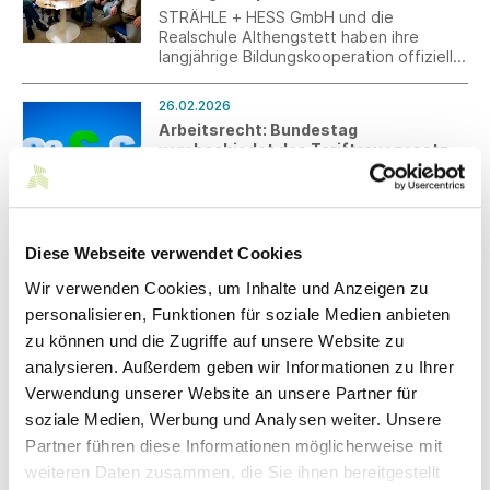
STRÄHLE + HESS GmbH und die
Realschule Althengstett haben ihre
langjährige Bildungskooperation offiziell
erneuert. Mit der Unterzeichnung der
neuen Vereinbarung bekräftigen beide
26.02.2026
Partner ihr gemeinsames Ziel,
Arbeitsrecht: Bundestag
Schülerinnen und Schüler frühzeitig und
verabschiedet das Tariftreuegesetz
praxisnah auf den
Berufsorientierungsprozess
Der Deutsche Bundestag hat am
vorzubereiten.
Donnerstag, 26. Februar 2026, den Weg
für das erste Bundes-Tariftreuegesetz
(21/1941) frei gemacht.
Diese Webseite verwendet Cookies
26.02.2026
Apelt Living Trends 2026
Wir verwenden Cookies, um Inhalte und Anzeigen zu
Die neuesten Outdoor-Kollektionen von
personalisieren, Funktionen für soziale Medien anbieten
Apelt sorgen für noch mehr Wohlfühl-
zu können und die Zugriffe auf unsere Website zu
Ambiente auf dem Balkon, der Terrasse
analysieren. Außerdem geben wir Informationen zu Ihrer
oder im Garten und sorgen mit ihren
fantastischen technischen Eigenschaften
Verwendung unserer Website an unsere Partner für
für einen unvergeßlichen Sommer im
24.02.2026
soziale Medien, Werbung und Analysen weiter. Unsere
Freien.
Fortsetzung der „Allianz Industrie 4.0
Partner führen diese Informationen möglicherweise mit
Baden-Württemberg“ bis Ende 2029
weiteren Daten zusammen, die Sie ihnen bereitgestellt
Das Ministerium für Wirtschaft, Arbeit und