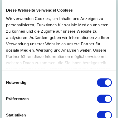
31.01.2023
Diese Webseite verwendet Cookies
Coronavirus: Aufhebung etlicher
Coronamaßnahmen
Wir verwenden Cookies, um Inhalte und Anzeigen zu
Die Landesregierung von Baden-
personalisieren, Funktionen für soziale Medien anbieten
Württemberg, das
zu können und die Zugriffe auf unsere Website zu
Bundesarbeitsministerium und die
Bundesregierung heben diverse
analysieren. Außerdem geben wir Informationen zu Ihrer
Coronaregelungen auf.
24.01.2023
Verwendung unserer Website an unsere Partner für
Aufhebung der Corona-ArbSchV
soziale Medien, Werbung und Analysen weiter. Unsere
wichtiges Signal für die Wirtschaft
Partner führen diese Informationen möglicherweise mit
Südwesttextil begrüßt die
weiteren Daten zusammen, die Sie ihnen bereitgestellt
Veröffentlichung eines
haben oder die sie im Rahmen Ihrer Nutzung der Dienste
Referentenentwurfs zur vorzeitigen
Aufhebung der SARS-CoV-2-
gesammelt haben.
Einwilligungsauswahl
Arbeitsschutzverordnung.
20.01.2023
Notwendig
Corona-Pandemie: Ankündigung der
Aufhebung der SARS CoV 2
Arbeitsschutzverordnung
Präferenzen
Bundesarbeitsminister Heil will die
Corona-Arbeitsschutzverordnung zum 2.
Februar 2023 auslaufen lassen.
Statistiken