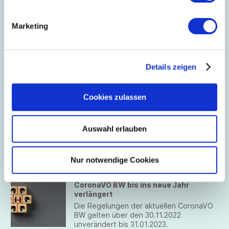
Marketing
Dezember 2022
02.12.2022
Details zeigen
Covid-19 als Berufskrankheit
Die EU-Kommission hat ihre Empfehlung
über die Europäische Liste der
Cookies zulassen
Berufskrankheiten überarbeitet.
Auswahl erlauben
November 2022
Nur notwendige Cookies
24.11.2022
CoronaVO BW bis ins neue Jahr
verlängert
Die Regelungen der aktuellen CoronaVO
BW gelten über den 30.11.2022
unverändert bis 31.01.2023.