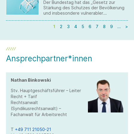
Der Bundestag hat das „Gesetz zur
Stärkung des Schutzes der Bevölkerung
und insbesondere vulnerabler
Personengruppen vor Covid-19“ in
zweiter und dritter Lesung
1
2
3
4
5
6
7
8
9
…
>
verabschiedet. Es wird voraussichtlich am
16. September 2022 im Bundesrat
beraten.
Ansprechpartner*innen
Nathan Binkowski
Stv. Hauptgeschäftsführer – Leiter
Recht + Tarif
Rechtsanwalt
(Syndikusrechtsanwalt) –
Fachanwalt für Arbeitsrecht
T
+49 711 21050-21