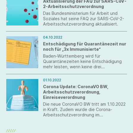
Aktualisierung der FAQ zur SARS-CoV-
2-Arbeitsschutzverordnung
Das Bundesministerium für Arbeit und
Soziales hat seine FAQ zur SARS-CoV-2-
Arbeitsschutzverordnung aktualisiert.
04.10.2022
Entschädigung für Quarantänezeit nur
noch für „3x Immunisierte“
Baden-Württemberg wird für
Quarantänezeiten keine Entschädigung
mehr leisten, wenn keine drei
Immunisierungsereignisse vorgewiesen
werden können.
01.10.2022
Corona Update: CoronaVO BW,
Arbeitsschutzverordnung,
Einreiseverordnung
Die neue CoronaVO BW tritt am 1.10.2022
in Kraft. Zudem wurde die Corona-
Arbeitsschutzverordnung im
Bundesgesetzblatt veröffentlicht und die
Corona-Einreiseverordnung bis zum
31.1.2023 verlängert.