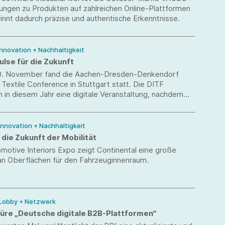
ngen zu Produkten auf zahlreichen Online-Plattformen
nnt dadurch präzise und authentische Erkenntnisse.
 Innovation + Nachhaltigkeit
ulse für die Zukunft
0. November fand die Aachen-Dresden-Denkendorf
l Textile Conference in Stuttgart statt. Die DITF
n in diesem Jahr eine digitale Veranstaltung, nachdem
in 2020 coronabedingt abgesagt worden war.
 Innovation + Nachhaltigkeit
 die Zukunft der Mobilität
motive Interiors Expo zeigt Continental eine große
an Oberflächen für den Fahrzeuginnenraum.
 Lobby + Netzwerk
üre „Deutsche digitale B2B-Plattformen“