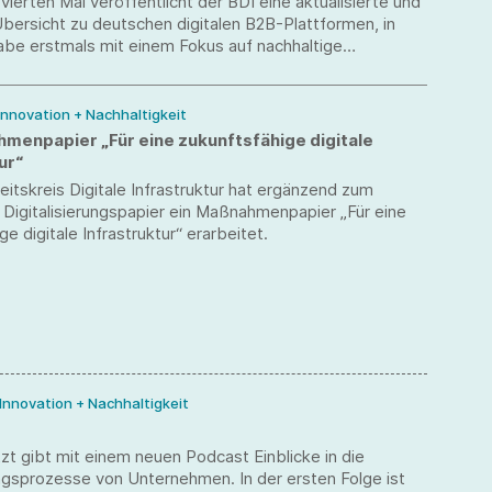
vierten Mal veröffentlicht der BDI eine aktualisierte und
bersicht zu deutschen digitalen B2B-Plattformen, in
abe erstmals mit einem Fokus auf nachhaltige
.
 Innovation + Nachhaltigkeit
menpapier „Für eine zukunftsfähige digitale
ur“
itskreis Digitale Infrastruktur hat ergänzend zum
Digitalisierungspapier ein Maßnahmenpapier „Für eine
e digitale Infrastruktur“ erarbeitet.
 Innovation + Nachhaltigkeit
tzt gibt mit einem neuen Podcast Einblicke in die
ungsprozesse von Unternehmen. In der ersten Folge ist