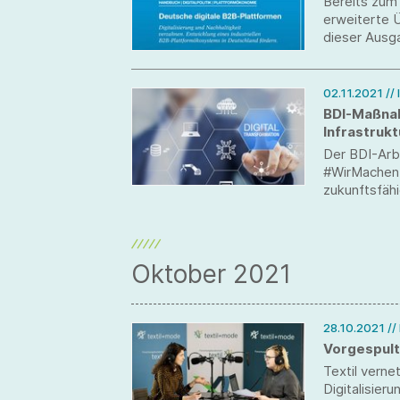
Bereits zum 
erweiterte Ü
dieser Ausg
Plattformen
02.11.2021
//
BDI-Maßnah
Infrastrukt
Der BDI-Arbe
#WirMachen 
zukunftsfähig
Oktober 2021
28.10.2021
//
Vorgespult
Textil verne
Digitalisier