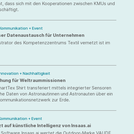
cht, dass sich mit den Kooperationen zwischen KMUs und
schäftigt.
 Kommunikation + Event
er Datenaustausch für Unternehmen
trator des Kompetenzzentrums Textil vernetzt ist im
 Innovation + Nachhaltigkeit
chung für Weltraummissionen
rtTex Shirt transferiert mittels integrierter Sensoren
che Daten von Astronautinnen und Astronauten über ein
Kommunikationsnetzwerk zur Erde.
 Kommunikation + Event
 auf künstliche Intelligenz von Insaas.ai
er Software Insaas.ai wertet die Outdoor-Marke VAUDE