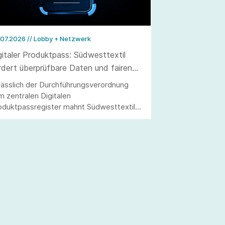
.07.2026
// Lobby + Netzwerk
gitaler Produktpass: Südwesttextil
rdert überprüfbare Daten und fairen
llzug
lässlich der Durchführungsverordnung
m zentralen Digitalen
oduktpassregister mahnt Südwesttextil
ne praxistaugliche Umsetzung an. Nur mit
ntrollierbaren Angaben und wirksamer
rktüberwachung kann ein fairer
ttbewerb sichergestellt werden.