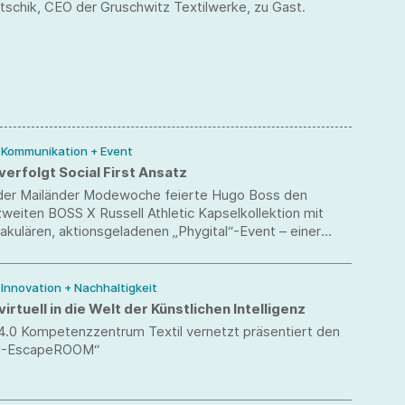
tschik, CEO der Gruschwitz Textilwerke, zu Gast.
/ Kommunikation + Event
erfolgt Social First Ansatz
er Mailänder Modewoche feierte Hugo Boss den
weiten BOSS X Russell Athletic Kapselkollektion mit
kulären, aktionsgeladenen „Phygital“-Event – einer
 digitaler Aktivierung und physischer Veranstaltung.
/ Innovation + Nachhaltigkeit
virtuell in die Welt der Künstlichen Intelligenz
 4.0 Kompetenzzentrum Textil vernetzt präsentiert den
„KI-EscapeROOM“