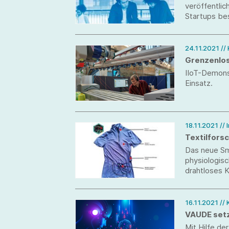
veröffentli
Start­ups be
24.11.2021
//
Grenzenlos
IIoT-Demons
Einsatz.
18.11.2021
//
Textilfors
Das neue Sma
physiologis
drahtloses 
16.11.2021
//
VAUDE setzt
Mit Hilfe d