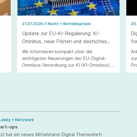
31.07.2026
// Recht + Betriebspraxis
20
Update zur EU-KI-Regulierung: KI-
Di
Omnibus, neue Fristen und deutsches
fo
Durchführungsgesetz
Vo
Wir informieren kompakt über die
An
wichtigsten Neuerungen der EU-Digital-
zu
Omnibus-Verordnung zur KI (KI-Omnibus)
Pr
und des deutschen Durchführungsgesetzes
ei
zur KI-Verordnung (KI-VO)
ko
Ma
We
 Lobby + Netzwerk
art-ups
tzt hat ein neues Mittelstand-Digital Themenheft