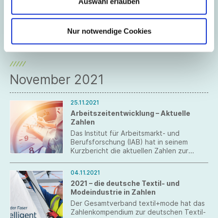
Auswahl erlauben
Ausbildungsstellenmarkt
Die Bundesagentur für Arbeit hat die
Zahlen zur Situation auf dem
Ausbildungsstellenmarkt im Juni 2022
Nur notwendige Cookies
veröffentlicht.
November 2021
25.11.2021
Arbeitszeitentwicklung – Aktuelle
Zahlen
Das Institut für Arbeitsmarkt- und
Berufsforschung (IAB) hat in seinem
Kurzbericht die aktuellen Zahlen zur
Arbeitszeitentwicklung im Jahr 2020
sowie die Prognosen für 2021 und 2022
04.11.2021
veröffentlicht.
2021 – die deutsche Textil- und
Modeindustrie in Zahlen
Der Gesamtverband textil+mode hat das
Zahlenkompendium zur deutschen Textil-