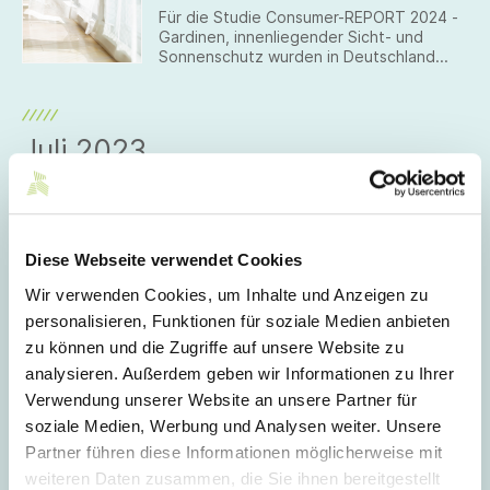
Für die Studie Consumer-REPORT 2024 -
Gardinen, innenliegender Sicht- und
Sonnenschutz wurden in Deutschland
insgesamt 1.000 Personen repräsentativ
interviewt, die in den letzten 2 bis 3
Jahren Gardinen, Vorhänge, Rollos,
Jalousien oder andere Produkte aus dem
Juli 2023
Bereich innenliegender Sicht- und
Sonnenschutz gekauft haben.
19.07.2023
Abfrage Bundeskanzleramt zu
Gutachtenflut: Ergebnis
Diese Webseite verwendet Cookies
Auf die Umfrage des Bundeskanzleramts
zu den im Genehmigungsverfahren
Wir verwenden Cookies, um Inhalte und Anzeigen zu
beizubringenden Gutachten sind beim BDI
personalisieren, Funktionen für soziale Medien anbieten
ca. 600 Rückmeldungen eingegangen.
zu können und die Zugriffe auf unsere Website zu
analysieren. Außerdem geben wir Informationen zu Ihrer
Dezember 2022
Verwendung unserer Website an unsere Partner für
soziale Medien, Werbung und Analysen weiter. Unsere
Partner führen diese Informationen möglicherweise mit
16.12.2022
weiteren Daten zusammen, die Sie ihnen bereitgestellt
2022 – die deutsche Textil- und