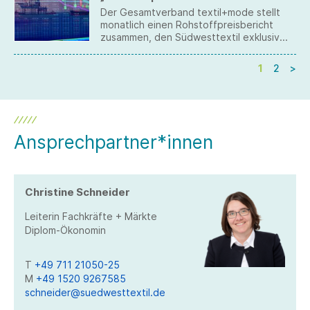
Der Gesamtverband textil+mode stellt
monatlich einen Rohstoffpreisbericht
zusammen, den Südwesttextil exklusiv
seinen Mitgliedern im geschlossen
Mitgliederbereich zum Download
1
2
>
anbietet.
Ansprechpartner*innen
Christine Schneider
Leiterin Fachkräfte + Märkte
Diplom-Ökonomin
T
+49 711 21050-25
M
+49 1520 9267585
schneider@suedwesttextil.de