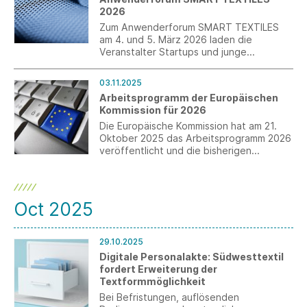
2026
Zum Anwenderforum SMART TEXTILES
am 4. und 5. März 2026 laden die
Veranstalter Startups und junge
Unternehmen mit einem Call for
Presentations dazu ein, ihre Innovationen
03.11.2025
einem Fachpublikum aus Unternehmen,
Arbeitsprogramm der Europäischen
Forschung und Entwicklung zu
Kommission für 2026
präsentieren.
Die Europäische Kommission hat am 21.
Oktober 2025 das Arbeitsprogramm 2026
veröffentlicht und die bisherigen
Bürokratieabbaumaßnahmen dargestellt.
Die Staats- und Regierungschefs
sprachen sich für den Abbau überholter
Vorschriften und eine maßvolle
Oct 2025
Regulierung aus.
29.10.2025
Digitale Personalakte: Südwesttextil
fordert Erweiterung der
Textformmöglichkeit
Bei Befristungen, auflösenden