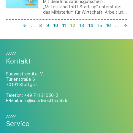
Mit dem Innovationsgutschein
„Mittelstand trifft Start-up“ unterstützt
das Ministerium für Wirtschaft, Arbeit und
Tourismus die gezielte Kooperation von
kleinen und mittleren Unternehmen mit
←
…
8
9
10
11
12
13
14
15
16
…
→
Start-ups.
Kontakt
Südwesttextil e. V.
Türlenstraße 6
70191 Stuttgart
Telefon:
+49 711 21050-0
E-Mail:
info@suedwesttextil.de
Service