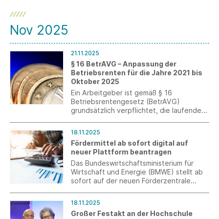
Nov 2025
21.11.2025
§ 16 BetrAVG – Anpassung der
Betriebsrenten für die Jahre 2021 bis
Oktober 2025
Ein Arbeitgeber ist gemäß § 16
Betriebsrentengesetz (BetrAVG)
grundsätzlich verpflichtet, die laufenden
Leistungen der betrieblichen
Altersversorgung alle drei Jahre zu
18.11.2025
überprüfen und nach billigem Ermessen
Fördermittel ab sofort digital auf
über eine Anpassung zu entscheiden. Ein
neuer Plattform beantragen
Hilfsmittel für diese Entscheidung ist die
Entwicklung des jeweiligen
Das Bundeswirtschaftsministerium für
Verbraucherpreisindexes.
Wirtschaft und Energie (BMWE) stellt ab
sofort auf der neuen Förderzentrale
Deutschland (FDZ) Fördermittel in Höhe
von 500 Millionen Euro im Rahmen des
18.11.2025
Zentralen Innovationsprogramms
Großer Festakt an der Hochschule
Mittelstand (ZIM) zur Verfügung.