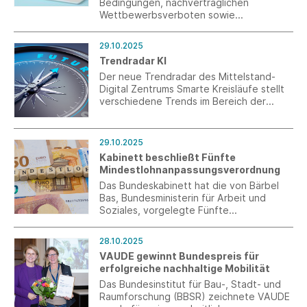
Bedingungen, nachvertraglichen
Wettbewerbsverboten sowie
Praktikantenverträgen stehen
Schriftformerfordernisse der
29.10.2025
vollständigen Digitalisierung von
Trendradar KI
Personalakten nach wie vor im Wege.
Südwesttextil fordert deswegen eine
Der neue Trendradar des Mittelstand-
konsequente Entbürokratisierung.
Digital Zentrums Smarte Kreisläufe stellt
verschiedene Trends im Bereich der
Künstlichen Intelligenz vor – von AI-
Avataren oder Bots über Explainable AI
(XAI) bis Generatives Design.
29.10.2025
Kabinett beschließt Fünfte
Mindestlohnanpassungsverordnung
Das Bundeskabinett hat die von Bärbel
Bas, Bundesministerin für Arbeit und
Soziales, vorgelegte Fünfte
Mindestlohnanpassungsverordnung
beschlossen. Damit wird der gesetzliche
28.10.2025
Mindestlohn zum 1.1.2026 zunächst auf
VAUDE gewinnt Bundespreis für
13,90 € brutto je Zeitstunde angehoben
erfolgreiche nachhaltige Mobilität
und steigt in einem weiteren Schritt zum
1.1.2027 auf 14,60 €.
Das Bundesinstitut für Bau-, Stadt- und
Raumforschung (BBSR) zeichnete VAUDE