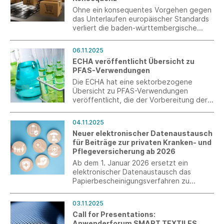
Ohne ein konsequentes Vorgehen gegen
das Unterlaufen europäischer Standards
verliert die baden-württembergische
Textil- und Bekleidungsindustrie den
Wettbewerb gegen globale Billig-
06.11.2025
Konkurrenz.
ECHA veröffentlicht Übersicht zu
PFAS-Verwendungen
Die ECHA hat eine sektorbezogene
Übersicht zu PFAS-Verwendungen
veröffentlicht, die der Vorbereitung der
Konsultation im Frühjahr 2026 dient.
04.11.2025
Neuer elektronischer Datenaustausch
für Beiträge zur privaten Kranken- und
Pflegeversicherung ab 2026
Ab dem 1. Januar 2026 ersetzt ein
elektronischer Datenaustausch das
Papierbescheinigungsverfahren zu
privaten Kranken- und
Pflegeversicherungsbeiträgen.
03.11.2025
Call for Presentations:
Anwenderforum SMART TEXTILES