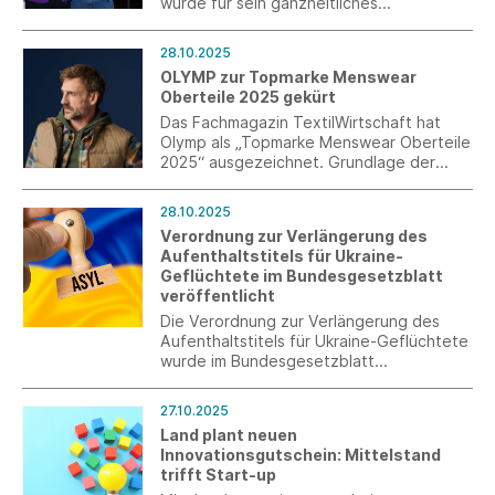
wurde für sein ganzheitliches
Mobilitätskonzept am Firmensitz in
Tettnang im Rahmen des Wettbewerbs
28.10.2025
„Arbeitswege gestalten. Mobil in
OLYMP zur Topmarke Menswear
ländlichen Räumen“ aus.
Oberteile 2025 gekürt
Das Fachmagazin TextilWirtschaft hat
Olymp als „Topmarke Menswear Oberteile
2025“ ausgezeichnet. Grundlage der
Bewertung ist die aktuelle Imageanalyse
„Oberteile Menswear 2025“, in der Olymp
28.10.2025
unter 32 zentralen Marken des deutschen
Verordnung zur Verlängerung des
Männermode-Marktes geprüft wurde.
Aufenthaltstitels für Ukraine-
Geflüchtete im Bundesgesetzblatt
veröffentlicht
Die Verordnung zur Verlängerung des
Aufenthaltstitels für Ukraine-Geflüchtete
wurde im Bundesgesetzblatt
veröffentlicht. Sie regelt, dass alle
bereits erteilten und am 1. Februar 2026
27.10.2025
noch gültigen Aufenthaltserlaubnisse bis
Land plant neuen
zum 4. März 2027 fortgelten.
Innovationsgutschein: Mittelstand
trifft Start-up