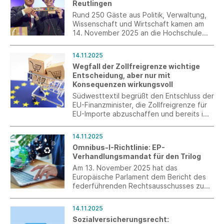
Reutlingen
Rund 250 Gäste aus Politik, Verwaltung,
Wissenschaft und Wirtschaft kamen am
14. November 2025 an die Hochschule
Reutlingen, um den langjährigen
Präsidenten Prof. Dr. Hendrik Brumme
14.11.2025
feierlich zu verabschieden und Prof. Dr.
Wegfall der Zollfreigrenze wichtige
Sabine Löbbe als neue Präsidentin
Entscheidung, aber nur mit
willkommen zu heißen.
Konsequenzen wirkungsvoll
Südwesttextil begrüßt den Entschluss der
EU-Finanzminister, die Zollfreigrenze für
EU-Importe abzuschaffen und bereits im
nächsten Jahr eine Übergangslösung zu
implementieren. Ein Vorgehen gegen die
14.11.2025
EU-Standards unterlaufende Importe
Omnibus-I-Richtlinie: EP-
braucht aber weitere Maßnahmen.
Verhandlungsmandat für den Trilog
Am 13. November 2025 hat das
Europäische Parlament dem Bericht des
federführenden Rechtsausschusses zum
Omnibus-I-Paket zugestimmt. Die
Trilogverhandlungen haben diese Woche
14.11.2025
begonnen.
Sozialversicherungsrecht: