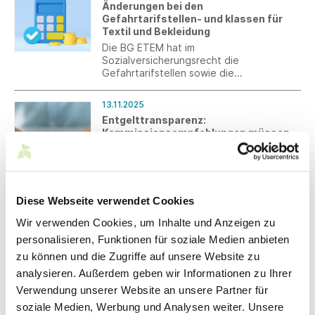
Änderungen bei den
Gefahrtarifstellen- und klassen für
Textil und Bekleidung
Die BG ETEM hat im
Sozialversicherungsrecht die
Gefahrtarifstellen sowie die
Gefahrklassen für den Bereich Textil und
Bekleidung ab 2027 überarbeitet.
13.11.2025
Entgelttransparenz:
Kommissionsempfehlungen müssen
als Handlungsauftrag verstanden
werden
Der Bericht der Kommission
„Bürokratiearme Umsetzung der
Entgelttransparenzrichtlinie“ teilt
Diese Webseite verwendet Cookies
wichtige Forderungen von Südwesttextil,
Wir verwenden Cookies, um Inhalte und Anzeigen zu
muss aber in verbindliche
12.11.2025
Handlungsanleitungen überführt werden.
personalisieren, Funktionen für soziale Medien anbieten
Umfrage: CO₂-Fußabdruck in der
zu können und die Zugriffe auf unsere Website zu
Textilindustrie
analysieren. Außerdem geben wir Informationen zu Ihrer
Der eigene CO₂-Fußabdruck rückt in der
Textilindustrie immer stärker in den Fokus
Verwendung unserer Website an unsere Partner für
– ob durch neue Berichtspflichten,
soziale Medien, Werbung und Analysen weiter. Unsere
steigende Kundenerwartungen oder