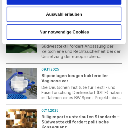
Verordnung zur Anpassung der Höhe des
Mindestlohnes bekanntgemacht worden.
Auswahl erlauben
10.11.2025
Umsetzung der EmpCo-Richtlinie:
Nur notwendige Cookies
mehr Zeit und Rechtssicherheit
notwendig
Südwesttextil fordert Anpassung der
Zeitschiene und Rechtssicherheit bei der
Umsetzung der europäischen
Empowering Consumers (EmpCo)-
Richtlinie.
09.11.2025
Slipeinlagen beugen bakterieller
Vaginose vor
Die Deutschen Institute für Textil- und
Faserforschung Denkendorf (DITF) haben
im Rahmen eines BW Sprint-Projekts die
Grundlagen für die Entwicklung einer
Slipeinlage geschaffen, die die
07.11.2025
Gesunderhaltung des vaginalen Milieus
Billigimporte unterlaufen Standards –
unterstützt und einer bakteriellen
Südwesttextil fordert politische
Vaginose vorbeugen kann.
Konsequenz