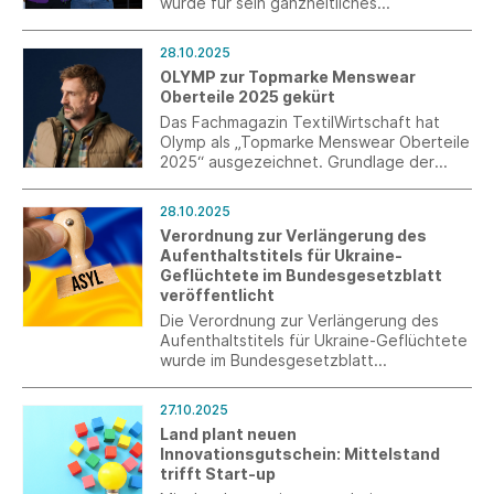
wurde für sein ganzheitliches
Mobilitätskonzept am Firmensitz in
Tettnang im Rahmen des Wettbewerbs
28.10.2025
„Arbeitswege gestalten. Mobil in
OLYMP zur Topmarke Menswear
ländlichen Räumen“ aus.
Oberteile 2025 gekürt
Das Fachmagazin TextilWirtschaft hat
Olymp als „Topmarke Menswear Oberteile
2025“ ausgezeichnet. Grundlage der
Bewertung ist die aktuelle Imageanalyse
„Oberteile Menswear 2025“, in der Olymp
28.10.2025
unter 32 zentralen Marken des deutschen
Verordnung zur Verlängerung des
Männermode-Marktes geprüft wurde.
Aufenthaltstitels für Ukraine-
Geflüchtete im Bundesgesetzblatt
veröffentlicht
Die Verordnung zur Verlängerung des
Aufenthaltstitels für Ukraine-Geflüchtete
wurde im Bundesgesetzblatt
veröffentlicht. Sie regelt, dass alle
bereits erteilten und am 1. Februar 2026
27.10.2025
noch gültigen Aufenthaltserlaubnisse bis
Land plant neuen
zum 4. März 2027 fortgelten.
Innovationsgutschein: Mittelstand
trifft Start-up