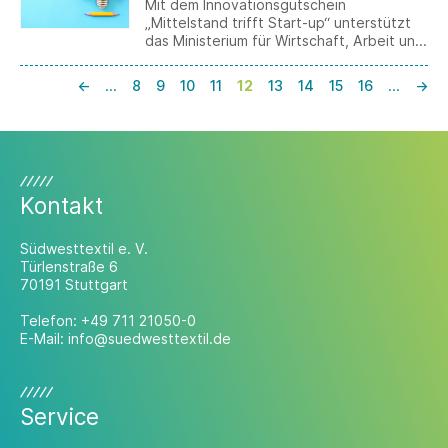
Mit dem Innovationsgutschein
„Mittelstand trifft Start-up“ unterstützt
das Ministerium für Wirtschaft, Arbeit und
Tourismus die gezielte Kooperation von
kleinen und mittleren Unternehmen mit
←
…
8
9
10
11
12
13
14
15
16
…
→
Start-ups.
Kontakt
Südwesttextil e. V.
Türlenstraße 6
70191 Stuttgart
Telefon:
+49 711 21050-0
E-Mail:
info@suedwesttextil.de
Service