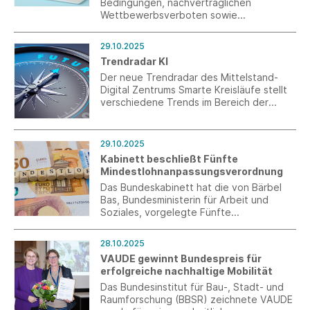
Bedingungen, nachvertraglichen
Wettbewerbsverboten sowie
Praktikantenverträgen stehen
Schriftformerfordernisse der
29.10.2025
vollständigen Digitalisierung von
Trendradar KI
Personalakten nach wie vor im Wege.
Südwesttextil fordert deswegen eine
Der neue Trendradar des Mittelstand-
konsequente Entbürokratisierung.
Digital Zentrums Smarte Kreisläufe stellt
verschiedene Trends im Bereich der
Künstlichen Intelligenz vor – von AI-
Avataren oder Bots über Explainable AI
(XAI) bis Generatives Design.
29.10.2025
Kabinett beschließt Fünfte
Mindestlohnanpassungsverordnung
Das Bundeskabinett hat die von Bärbel
Bas, Bundesministerin für Arbeit und
Soziales, vorgelegte Fünfte
Mindestlohnanpassungsverordnung
beschlossen. Damit wird der gesetzliche
28.10.2025
Mindestlohn zum 1.1.2026 zunächst auf
VAUDE gewinnt Bundespreis für
13,90 € brutto je Zeitstunde angehoben
erfolgreiche nachhaltige Mobilität
und steigt in einem weiteren Schritt zum
1.1.2027 auf 14,60 €.
Das Bundesinstitut für Bau-, Stadt- und
Raumforschung (BBSR) zeichnete VAUDE