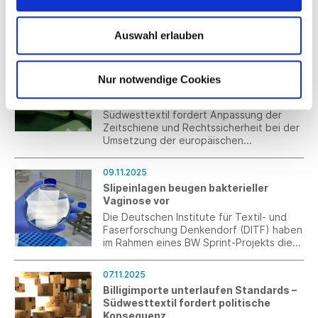
Verordnung zur Anpassung der Höhe des
Mindestlohnes bekanntgemacht worden.
Auswahl erlauben
10.11.2025
Umsetzung der EmpCo-Richtlinie:
Nur notwendige Cookies
mehr Zeit und Rechtssicherheit
notwendig
Südwesttextil fordert Anpassung der
Zeitschiene und Rechtssicherheit bei der
Umsetzung der europäischen
Empowering Consumers (EmpCo)-
Richtlinie.
09.11.2025
Slipeinlagen beugen bakterieller
Vaginose vor
Die Deutschen Institute für Textil- und
Faserforschung Denkendorf (DITF) haben
im Rahmen eines BW Sprint-Projekts die
Grundlagen für die Entwicklung einer
Slipeinlage geschaffen, die die
07.11.2025
Gesunderhaltung des vaginalen Milieus
Billigimporte unterlaufen Standards –
unterstützt und einer bakteriellen
Südwesttextil fordert politische
Vaginose vorbeugen kann.
Konsequenz