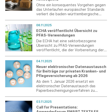
Ohne ein konsequentes Vorgehen gegen
das Unterlaufen europäischer Standards
verliert die baden-württembergische
Textil- und Bekleidungsindustrie den
Wettbewerb gegen globale Billig-
06.11.2025
Konkurrenz.
ECHA veröffentlicht Übersicht zu
PFAS-Verwendungen
Die ECHA hat eine sektorbezogene
Übersicht zu PFAS-Verwendungen
veröffentlicht, die der Vorbereitung der
Konsultation im Frühjahr 2026 dient.
04.11.2025
Neuer elektronischer Datenaustausch
für Beiträge zur privaten Kranken- und
Pflegeversicherung ab 2026
Ab dem 1. Januar 2026 ersetzt ein
elektronischer Datenaustausch das
Papierbescheinigungsverfahren zu
privaten Kranken- und
Pflegeversicherungsbeiträgen.
03.11.2025
Call for Presentations:
Anwenderforum SMART TEXTILES