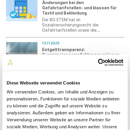
Änderungen bei den
Gefahrtarifstellen- und klassen für
Textil und Bekleidung
Die BG ETEM hat im
Sozialversicherungsrecht die
Gefahrtarifstellen sowie die
Gefahrklassen für den Bereich Textil und
Bekleidung ab 2027 überarbeitet.
13.11.2025
Entgelttransparenz:
Kommissionsempfehlungen müssen
als Handlungsauftrag verstanden
werden
Der Bericht der Kommission
„Bürokratiearme Umsetzung der
Entgelttransparenzrichtlinie“ teilt
Diese Webseite verwendet Cookies
wichtige Forderungen von Südwesttextil,
Wir verwenden Cookies, um Inhalte und Anzeigen zu
muss aber in verbindliche
12.11.2025
Handlungsanleitungen überführt werden.
personalisieren, Funktionen für soziale Medien anbieten
Umfrage: CO₂-Fußabdruck in der
zu können und die Zugriffe auf unsere Website zu
Textilindustrie
analysieren. Außerdem geben wir Informationen zu Ihrer
Der eigene CO₂-Fußabdruck rückt in der
Textilindustrie immer stärker in den Fokus
Verwendung unserer Website an unsere Partner für
– ob durch neue Berichtspflichten,
soziale Medien, Werbung und Analysen weiter. Unsere
steigende Kundenerwartungen oder