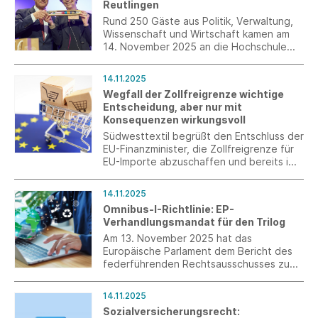
Reutlingen
Rund 250 Gäste aus Politik, Verwaltung,
Wissenschaft und Wirtschaft kamen am
14. November 2025 an die Hochschule
Reutlingen, um den langjährigen
Präsidenten Prof. Dr. Hendrik Brumme
14.11.2025
feierlich zu verabschieden und Prof. Dr.
Wegfall der Zollfreigrenze wichtige
Sabine Löbbe als neue Präsidentin
Entscheidung, aber nur mit
willkommen zu heißen.
Konsequenzen wirkungsvoll
Südwesttextil begrüßt den Entschluss der
EU-Finanzminister, die Zollfreigrenze für
EU-Importe abzuschaffen und bereits im
nächsten Jahr eine Übergangslösung zu
implementieren. Ein Vorgehen gegen die
14.11.2025
EU-Standards unterlaufende Importe
Omnibus-I-Richtlinie: EP-
braucht aber weitere Maßnahmen.
Verhandlungsmandat für den Trilog
Am 13. November 2025 hat das
Europäische Parlament dem Bericht des
federführenden Rechtsausschusses zum
Omnibus-I-Paket zugestimmt. Die
Trilogverhandlungen haben diese Woche
14.11.2025
begonnen.
Sozialversicherungsrecht: