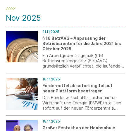
Nov 2025
21.11.2025
§ 16 BetrAVG – Anpassung der
Betriebsrenten für die Jahre 2021 bis
Oktober 2025
Ein Arbeitgeber ist gemäß § 16
Betriebsrentengesetz (BetrAVG)
grundsätzlich verpflichtet, die laufenden
Leistungen der betrieblichen
Altersversorgung alle drei Jahre zu
18.11.2025
überprüfen und nach billigem Ermessen
Fördermittel ab sofort digital auf
über eine Anpassung zu entscheiden. Ein
neuer Plattform beantragen
Hilfsmittel für diese Entscheidung ist die
Entwicklung des jeweiligen
Das Bundeswirtschaftsministerium für
Verbraucherpreisindexes.
Wirtschaft und Energie (BMWE) stellt ab
sofort auf der neuen Förderzentrale
Deutschland (FDZ) Fördermittel in Höhe
von 500 Millionen Euro im Rahmen des
18.11.2025
Zentralen Innovationsprogramms
Großer Festakt an der Hochschule
Mittelstand (ZIM) zur Verfügung.