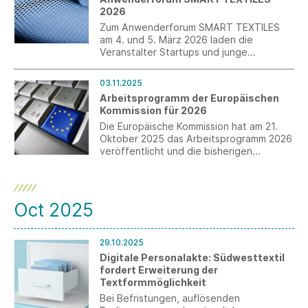
2026
Zum Anwenderforum SMART TEXTILES
am 4. und 5. März 2026 laden die
Veranstalter Startups und junge
Unternehmen mit einem Call for
Presentations dazu ein, ihre Innovationen
03.11.2025
einem Fachpublikum aus Unternehmen,
Arbeitsprogramm der Europäischen
Forschung und Entwicklung zu
Kommission für 2026
präsentieren.
Die Europäische Kommission hat am 21.
Oktober 2025 das Arbeitsprogramm 2026
veröffentlicht und die bisherigen
Bürokratieabbaumaßnahmen dargestellt.
Die Staats- und Regierungschefs
sprachen sich für den Abbau überholter
Vorschriften und eine maßvolle
Oct 2025
Regulierung aus.
29.10.2025
Digitale Personalakte: Südwesttextil
fordert Erweiterung der
Textformmöglichkeit
Bei Befristungen, auflösenden