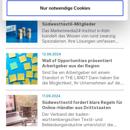
wesentlichen Praxisbedürfnisse nicht auf.
Nur notwendige Cookies
13.09.2024
Vergünstigte Studien für
Südwesttextil-Mitglieder
Das Marketmedia24-Institut in Köln
bündelt das Wissen von rund zwanzig
Spezialisten. Ihre Lösungen umfassen
Marktstudien und Zielgruppenanalysen,
Insights in Brand Awareness und
12.09.2024
Recognition sowie Forecasts und
Wall of Opportunities präsentiert
Zukunftsforschung.
Arbeitgeber aus der Region
Sind Sie ein Arbeitgeber mit einem
Standort in THE LÄND? Dann haben Sie
die Möglichkeit, Ihr Unternehmen auf der
"Wall of Opportunities" der Kampagne
THE LÄND zu präsentieren und dadurch
11.09.2024
von einer erhöhten Sichtbarkeit zu
Südwesttextil fordert klare Regeln für
profitieren.
Online-Händler aus Drittstaaten
Der Verband der baden-
württembergischen Textil- und
Bekleidungsindustrie unterstützt die
aktuellen politischen Bestrebungen für