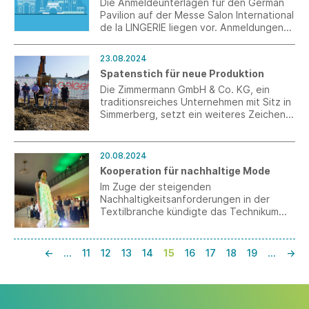
neuentwickeltes Garn aus einer Hanf-
Die Anmeldeunterlagen für den German
Baumwolle-Mischung.
Pavilion auf der Messe Salon International
de la LINGERIE liegen vor. Anmeldungen
sind bis 16. September 2024
ausschließlich online möglich.
23.08.2024
Spatenstich für neue Produktion
Die Zimmermann GmbH & Co. KG, ein
traditionsreiches Unternehmen mit Sitz in
Simmerberg, setzt ein weiteres Zeichen
für die Zukunftsfähigkeit und Qualität
„Made in Germany“. Derzeit entsteht eine
hochmoderne Produktionshalle für die
20.08.2024
Herstellung von Umwindegarnen.
Kooperation für nachhaltige Mode
Im Zuge der steigenden
Nachhaltigkeitsanforderungen in der
Textilbranche kündigte das Technikum
Laubholz eine wegweisende
Partnerschaft mit TEXOVERSUM und
Neo.Fashion. an. Diese Kooperation
←
…
11
12
13
14
15
16
17
18
19
…
→
markiert einen bedeutenden Schritt in
Richtung nachhaltiger Mode und setzt
neue Maßstäbe für umweltbewusstes
Design und Produktion.