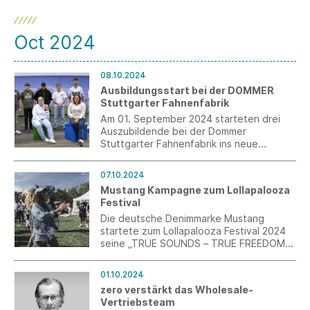
Oct 2024
08.10.2024
Ausbildungsstart bei der DOMMER
Stuttgarter Fahnenfabrik
Am 01. September 2024 starteten drei
Auszubildende bei der Dommer
Stuttgarter Fahnenfabrik ins neue
Ausbildungsjahr, in den
Ausbildungsberufe Kaufmann für E-
07.10.2024
Commerce, Industriekaufmann sowie
Mustang Kampagne zum Lollapalooza
Mediengestalter. Insgesamt sind nun acht
Festival
Auszubildende in vier verschiedenen
Ausbildungsgängen am Werk.
Die deutsche Denimmarke Mustang
startete zum Lollapalooza Festival 2024
seine „TRUE SOUNDS – TRUE FREEDOM“-
Kampagne. Mit einer kreativen Mischung
aus Out-of-Home (OOH) und Digital Out-
01.10.2024
of-Home (DOOH), ausgespielt in Berlin,
zero verstärkt das Wholesale-
sowie übergeifenden Social Media
Vertriebsteam
Aktivitäten inszenierte Mustang seine