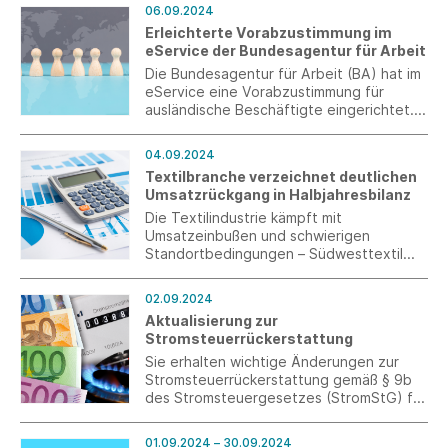
im Vertrieb aus unterschiedlichen
06.09.2024
Branchen und Positionen mit.
Erleichterte Vorabzustimmung im
eService der Bundesagentur für Arbeit
Die Bundesagentur für Arbeit (BA) hat im
eService eine Vorabzustimmung für
ausländische Beschäftigte eingerichtet.
Eine zusätzliche Ausstellung einer
schriftlichen Erklärung zum
04.09.2024
Beschäftigungsverhältnis ist ab dem 9.
Textilbranche verzeichnet deutlichen
September 2024 nicht mehr erforderlich.
Umsatzrückgang in Halbjahresbilanz
Die Textilindustrie kämpft mit
Umsatzeinbußen und schwierigen
Standortbedingungen – Südwesttextil
fordert ein klares Bekenntnis zu High-
Tech-Technologien.
02.09.2024
Aktualisierung zur
Stromsteuerrückerstattung
Sie erhalten wichtige Änderungen zur
Stromsteuerrückerstattung gemäß § 9b
des Stromsteuergesetzes (StromStG) für
die Antragsjahre 2024 und 2025 auf einen
Blick.
01.09.2024 – 30.09.2024