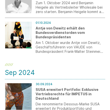
neue Kollektion mit einzigartigen Festival-
Zum 1. Oktober 2024 wird Benjamin
Looks.
Heigele als Vertriebsleiter Wholesale bei
zero starten. Benjamin Heigele kommt aus
vergleichbarer, langjähriger Position von
simplicity (OPUS & someday) und wird das
01.10.2024
bestehende Wholesale-Team um Anja
Antje von Dewitz erhält den
Wassenaar und Bernd Brodrick in Bremen
Bundesverdienstorden vom
ergänzen.
Bundespräsidenten
Am 1. Oktober wurde Antje von Dewitz,
Geschäftsführerin von VAUDE von
Bundespräsident Frank-Walter Steinmeier
mit dem Verdienstorden der
Bundesrepublik Deutschland
ausgezeichnet. Diese Ehrung würdigt ihr
Engagement als „Familienunternehmerin,
Sep 2024
Umweltschützerin, Verteidigerin der
Menschenrechte und als Vorbild für
nachhaltiges und soziales
30.09.2024
Unternehmertum in der Textilindustrie“
SUSA erweitert Portfolio: Exklusive
auf höchster staatlicher Ebene.
Vertriebsrechte für IMPETUS in
Deutschland
Die renommierte Dessous-Marke SUSA
erweitert ihr Produktportfolio und