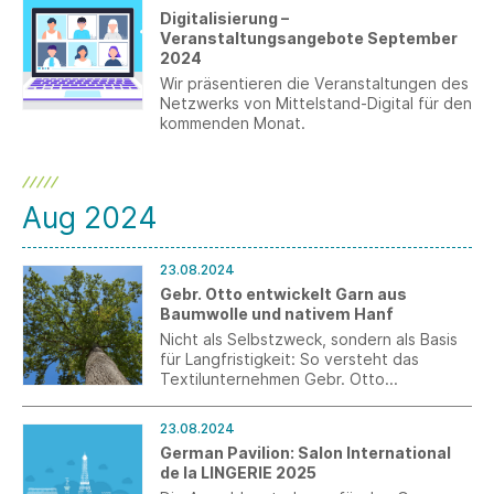
Digitalisierung –
Veranstaltungsangebote September
2024
Wir präsentieren die Veranstaltungen des
Netzwerks von Mittelstand-Digital für den
kommenden Monat.
Aug 2024
23.08.2024
Gebr. Otto entwickelt Garn aus
Baumwolle und nativem Hanf
Nicht als Selbstzweck, sondern als Basis
für Langfristigkeit: So versteht das
Textilunternehmen Gebr. Otto
Nachhaltigkeit und investiert in Richtung
CO2-Neutralität, in möglichst kurze
23.08.2024
Lieferketten und ökologisch vorteilhafte
German Pavilion: Salon International
Produktinnovationen. Zu diesen
de la LINGERIE 2025
Produktinnovationen gehört ein