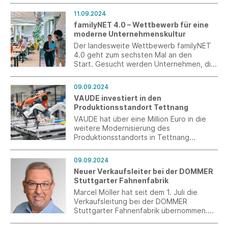
schärfere Kontrollen und Regulierungen
11.09.2024
gegenüber außereuropäischen Online-
familyNET 4.0 – Wettbewerb für eine
Handelsplattformen, um einen fairen
moderne Unternehmenskultur
Wettbewerb zu sichern.
Der landesweite Wettbewerb familyNET
4.0 geht zum sechsten Mal an den
Start. Gesucht werden Unternehmen, die
für eine moderne und zukunftsfähige
Unternehmenskultur stehen.
09.09.2024
VAUDE investiert in den
Produktionsstandort Tettnang
VAUDE hat über eine Million Euro in die
weitere Modernisierung des
Produktionsstandorts in Tettnang
investiert und das Produktionslayout nach
neuesten Industriestandards umgebaut.
09.09.2024
Neuer Verkaufsleiter bei der DOMMER
Stuttgarter Fahnenfabrik
Marcel Möller hat seit dem 1. Juli die
Verkaufsleitung bei der DOMMER
Stuttgarter Fahnenfabrik übernommen.
Der 46-jährige bringt 30 Jahre Erfahrung