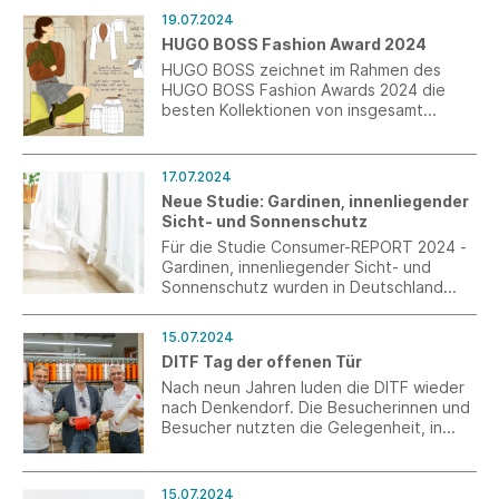
Wear wichtigen Erkenntnisse.
19.07.2024
HUGO BOSS Fashion Award 2024
HUGO BOSS zeichnet im Rahmen des
HUGO BOSS Fashion Awards 2024 die
besten Kollektionen von insgesamt
fünfzehn Studierenden der Staatlichen
Modeschule Stuttgart mit Preisen aus.
17.07.2024
Neue Studie: Gardinen, innenliegender
Sicht- und Sonnenschutz
Für die Studie Consumer-REPORT 2024 -
Gardinen, innenliegender Sicht- und
Sonnenschutz wurden in Deutschland
insgesamt 1.000 Personen repräsentativ
interviewt, die in den letzten 2 bis 3
15.07.2024
Jahren Gardinen, Vorhänge, Rollos,
DITF Tag der offenen Tür
Jalousien oder andere Produkte aus dem
Bereich innenliegender Sicht- und
Nach neun Jahren luden die DITF wieder
Sonnenschutz gekauft haben.
nach Denkendorf. Die Besucherinnen und
Besucher nutzten die Gelegenheit, in
Europas größtem
Textilforschungszentrum hinter die
Kulissen zu schauen.
15.07.2024