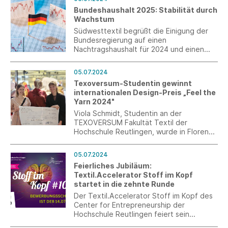
Bundeshaushalt 2025: Stabilität durch
Wachstum
Südwesttextil begrüßt die Einigung der
Bundesregierung auf einen
Nachtragshaushalt für 2024 und einen
Haushaltsentwurf für 2025, sieht nun
schnellen Umsetzungsbedarf.
05.07.2024
Texoversum-Studentin gewinnt
internationalen Design-Preis „Feel the
Yarn 2024"
Viola Schmidt, Studentin an der
TEXOVERSUM Fakultät Textil der
Hochschule Reutlingen, wurde in Florenz
mit dem renommierten Award „Feel the
Yarn 2024“ ausgezeichnet.
05.07.2024
Feierliches Jubiläum:
Textil.Accelerator Stoff im Kopf
startet in die zehnte Runde
Der Textil.Accelerator Stoff im Kopf des
Center for Entrepreneurship der
Hochschule Reutlingen feiert sein
Jubiläum und geht bereits in die zehnte