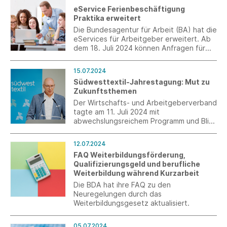
eService Ferienbeschäftigung
Praktika erweitert
Die Bundesagentur für Arbeit (BA) hat die
eServices für Arbeitgeber erweitert. Ab
dem 18. Juli 2024 können Anfragen für
Ferienbeschäftigungen und Praktika
vollständig digital beantragt werden.
15.07.2024
Südwesttextil-Jahrestagung: Mut zu
Zukunftsthemen
Der Wirtschafts- und Arbeitgeberverband
tagte am 11. Juli 2024 mit
abwechslungsreichem Programm und Blick
in die Zukunft im CARMEN WÜRTH FORUM
in Künzelsau.
12.07.2024
FAQ Weiterbildungsförderung,
Qualifizierungsgeld und berufliche
Weiterbildung während Kurzarbeit
Die BDA hat ihre FAQ zu den
Neuregelungen durch das
Weiterbildungsgesetz aktualisiert.
05.07.2024