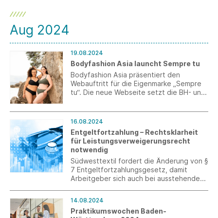
Aug 2024
19.08.2024
Bodyfashion Asia launcht Sempre tu
Bodyfashion Asia präsentiert den
Webauftritt für die Eigenmarke „Sempre
tu“. Die neue Webseite setzt die BH- und
Bademode-Kollektionen stilvoll in Szene
und bietet detaillierte
Produktinformationen auf einen Klick.
16.08.2024
Entgeltfortzahlung – Rechtsklarheit
für Leistungsverweigerungsrecht
notwendig
Südwesttextil fordert die Änderung von §
7 Entgeltfortzahlungsgesetz, damit
Arbeitgeber sich auch bei ausstehenden
elektronischen
Arbeitsunfähigkeitsbescheinigungen für
14.08.2024
ein Leistungsverweigerungsrecht auf eine
Praktikumswochen Baden-
klare Gesetzesgrundlage stützen können.