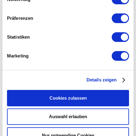
Thomas Staudinger wird neuer Vice
President Information Technology &
Digitalization am SCHIESSER Headquarter
Präferenzen
in Radolfzell. Als Teil des Senior
Executive Managements löst er Engelbert
06.08.2024
Fleischmann ab.
SCHIESSER recycelt Kleiderbügel aus
Statistiken
alten Kühlgeräten
Nachhaltigkeit spielt eine immer größere
Rolle im unternehmerischen Denken.
Marketing
Darum arbeitet SCHIESSER mit seinen
Partnern daran, vorhandene Ressourcen
bestmöglich zu nutzen; eine Lösung:
05.08.2024
Recycling-Kleiderbügel.
OLYMP und HB Ludwigsburg bilden ein
Details zeigen
meisterhaftes Team
Die OLYMP Bezner KG in Bietigheim-
Bissingen und der HB
Cookies zulassen
Bietigheim/Ludwigsburg e. V. (HBL)
setzen ihre meisterhafte Kooperation
auch in der Saison 2024/2025 fort.
05.08.2024
Auswahl erlauben
Fuchshuber Techno-Tex unter neuer
Leitung
Seit Anfang April 2024 leitet Rüdiger
Nur notwendige Cookies