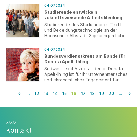
Runde. Das viermonatige Programm
04.07.2024
bietet textilbegeisterten Gründerinnen
Studierende entwickeln
und Gründern eine einzigartige
zukunftsweisende Arbeitskleidung
Gelegenheit, ihre Ideen im Bereich
Textilgründung weiterzuentwickeln.
Studierende des Studiengangs Textil-
und Bekleidungstechnologie an der
Hochschule Albstadt-Sigmaringen haben
im zu Ende gehenden Sommersemester
eine innovative Workwear-Kollektion für
04.07.2024
das Jahr 2035 entwickelt.
Bundesverdienstkreuz am Bande für
Donata Apelt-Ihling
Südwesttextil-Vizepräsidentin Donata
Apelt-Ihling ist für ihr unternehmerisches
und ehrenamtliches Engagement für
Branche und Gesellschaft mit dem
Bundesverdienstkreuz am Bande geehrt
←
…
12
13
14
15
16
17
18
19
20
…
→
worden.
Kontakt