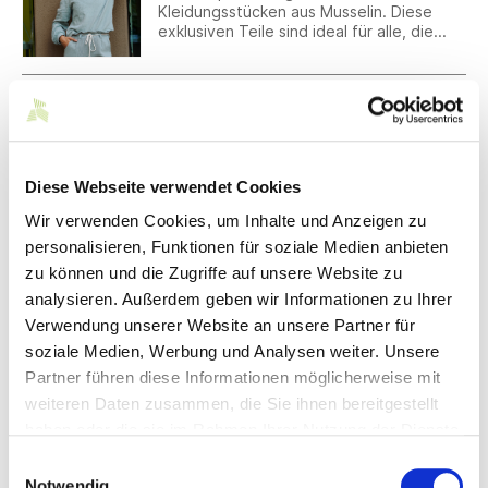
Kleidungsstücken aus Musselin. Diese
exklusiven Teile sind ideal für alle, die
Komfort mit Eleganz verbinden möchten
und eine Leidenschaft für Musselin
haben.
08.08.2024
Taxonomie-Verordnung – Schluss mit
„Stand alone“-Regulierungen
Vor dem Hintergrund inflationärer
Berichtspflichten, kritisiert Südwesttextil
Diese Webseite verwendet Cookies
den großen Bürokratieaufwand der
Wir verwenden Cookies, um Inhalte und Anzeigen zu
Taxonomie-Verordnung.
personalisieren, Funktionen für soziale Medien anbieten
06.08.2024
zu können und die Zugriffe auf unsere Website zu
THE LÄND: Messeprogramm 2025
analysieren. Außerdem geben wir Informationen zu Ihrer
Auch im kommenden Jahr hat BW_i
Gemeinschaftsstände im In- und Ausland
Verwendung unserer Website an unsere Partner für
im Angebot, die sowohl für Unternehmen
soziale Medien, Werbung und Analysen weiter. Unsere
als auch Hochschulen und
Partner führen diese Informationen möglicherweise mit
Forschungseinrichtungen eine ideale
Plattform zur internationalen Vermarktung
weiteren Daten zusammen, die Sie ihnen bereitgestellt
06.08.2024
und Vernetzung sind.
haben oder die sie im Rahmen Ihrer Nutzung der Dienste
Neuer Vice President Information
Technology & Digitalization bei
gesammelt haben.
Einwilligungsauswahl
Schiesser
Notwendig