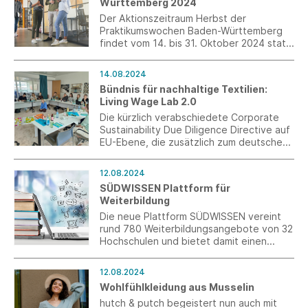
Württemberg 2024
Der Aktionszeitraum Herbst der
Praktikumswochen Baden-Württemberg
findet vom 14. bis 31. Oktober 2024 statt.
Unternehmen können sich ab dem
12.08.2024 registrieren und ihre
14.08.2024
Praktikumsangebote einstellen.
Bündnis für nachhaltige Textilien:
Ergänzend werden
Living Wage Lab 2.0
Unternehmenssprechstunden angeboten.
Die kürzlich verabschiedete Corporate
Sustainability Due Diligence Directive auf
EU-Ebene, die zusätzlich zum deutschen
Lieferkettensorgfaltspflichtengesetz
weitere Anforderungen für den privaten
12.08.2024
Sektor einführen wird, sowie die ILO-
SÜDWISSEN Plattform für
Sachverständigentagung zur Lohnpolitik
Weiterbildung
im Februar, setzen neue Impulse für das
Thema Existenzsichernde Löhne.
Die neue Plattform SÜDWISSEN vereint
rund 780 Weiterbildungsangebote von 32
Hochschulen und bietet damit einen
besseren Zugang zu lebenslangem
Lernen. Die Angebote richten sich an
12.08.2024
Beschäftigte, die sich auf neue berufliche
Wohlfühlkleidung aus Musselin
Anforderungen oder den nächsten
Karriereschritt vorbereiten wollen.
hutch & putch begeistert nun auch mit