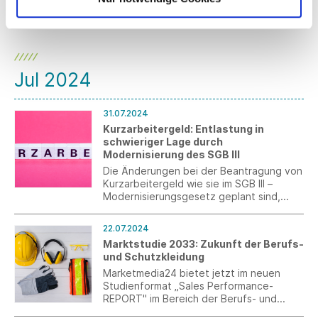
Reuter das Unternehmen Fuchshuber
Techno-Tex mit Sitz in Lichtenstein-
Unterhausen. Der erfahrene Betriebswirt
hat die Position nach mehrmonatiger
Vakanz übernommen und will den
Hersteller von textilen
Jul 2024
Hochleistungsartikeln zum
„Qualitätsführer in diesem Bereich“
machen.
31.07.2024
Kurzarbeitergeld: Entlastung in
schwieriger Lage durch
Modernisierung des SGB III
Die Änderungen bei der Beantragung von
Kurzarbeitergeld wie sie im SGB III –
Modernisierungsgesetz geplant sind,
würden für viele Unternehmen eine
Entlastung bedeuten.
22.07.2024
Marktstudie 2033: Zukunft der Berufs-
und Schutzkleidung
Marketmedia24 bietet jetzt im neuen
Studienformat „Sales Performance-
REPORT" im Bereich der Berufs- und
Schutzkleidung sowie der Corporate