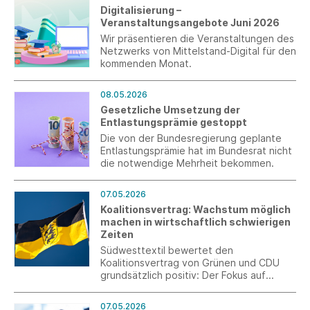
Stromverbrauchs. Die Entlastungsanträge
Digitalisierung –
können erstmals Anfang 2027
Veranstaltungsangebote Juni 2026
rückwirkend für das Gesamtjahr 2026
gestellt werden.
Wir präsentieren die Veranstaltungen des
Netzwerks von Mittelstand-Digital für den
kommenden Monat.
08.05.2026
Gesetzliche Umsetzung der
Entlastungsprämie gestoppt
Die von der Bundesregierung geplante
Entlastungsprämie hat im Bundesrat nicht
die notwendige Mehrheit bekommen.
07.05.2026
Koalitionsvertrag: Wachstum möglich
machen in wirtschaftlich schwierigen
Zeiten
Südwesttextil bewertet den
Koalitionsvertrag von Grünen und CDU
grundsätzlich positiv: Der Fokus auf
Wettbewerbsfähigkeit, Bürokratieabbau
und Fachkräftesicherung setzt wichtige
07.05.2026