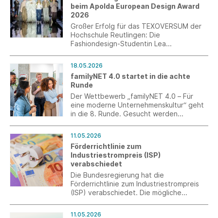
beim Apolda European Design Award
Rückmeldungen gefragt sind.
2026
Großer Erfolg für das TEXOVERSUM der
Hochschule Reutlingen: Die
Fashiondesign-Studentin Lea
Scheckenbach, aktuell im ersten
Semester des Masterstudiengangs
18.05.2026
Design, wurde beim Apolda European
familyNET 4.0 startet in die achte
Design Award 2026 mit dem 3. Platz
Runde
ausgezeichnet.
Der Wettbewerb „familyNET 4.0 – Für
eine moderne Unternehmenskultur“ geht
in die 8. Runde. Gesucht werden
Unternehmen, die neue Wege in der
Arbeitswelt gehen – mit innovativer
11.05.2026
Führung, gelebter Vielfalt,
Förderrichtlinie zum
Gesundheitsförderung oder echter
Industriestrompreis (ISP)
Vereinbarkeit.
verabschiedet
Die Bundesregierung hat die
Förderrichtlinie zum Industriestrompreis
(ISP) verabschiedet. Die mögliche
Entlastung für das Jahr 2026 beträgt ca.
3,74 ct/kWh für 50 Prozent des
11.05.2026