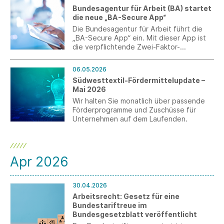
Signale für die Industrie. Gleichzeitig
Bundesagentur für Arbeit (BA) startet
mahnt der Verband schnelle Umsetzung
die neue „BA-Secure App“
und konkrete Maßnahmen angesichts der
anhaltend schwierigen Lage der Branche
Die Bundesagentur für Arbeit führt die
an.
„BA-Secure App“ ein. Mit dieser App ist
die verpflichtende Zwei-Faktor-
Authentifizierung (MFA) direkt auf dem
Smartphone oder Tablet nutzbar.
06.05.2026
Südwesttextil-Fördermittelupdate –
Mai 2026
Wir halten Sie monatlich über passende
Förderprogramme und Zuschüsse für
Unternehmen auf dem Laufenden.
Apr 2026
30.04.2026
Arbeitsrecht: Gesetz für eine
Bundestariftreue im
Bundesgesetzblatt veröffentlicht