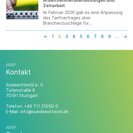
Arbeitnehmerüberlassungen und
Zeitarbeit
Im Februar 2026 gab es eine Anpassung
des Tarifvertrages über
Branchenzuschläge für
Arbeitnehmerüberlassungen in der Metall-
und Elektroindustrie. Danach wurde die
←
1
2
3
4
5
6
7
8
9
…
→
Deckelungsregelung in § 2 Abs. 5 TV BZ
ME modifiziert und der Branchenzuschlag
in der 5. Zuschlagsstufe gesenkt.
Südwesttextil bittet bis zum 4. Mai 2026
um Ihre Einschätzung dazu.
Kontakt
Südwesttextil e. V.
Türlenstraße 6
70191 Stuttgart
Telefon:
+49 711 21050-0
E-Mail:
info@suedwesttextil.de