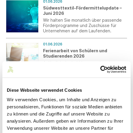
01.06.2026
Südwesttextil-Fördermittelupdate –
Juni 2026
Wir halten Sie monatlich über passende
Förderprogramme und Zuschüsse für
Unternehmen auf dem Laufenden.
01.06.2026
Ferienarbeit von Schülern und
Studierenden 2026
Anlässlich der bald bevorstehenden
Sommerferien und der damit
zusammenhängenden Einstellung von
Schülern und Studierenden erhalten Sie
die aktualisierten Hinweise zur
01.06.2026
Beschäftigung von Ferienarbeitenden.
Diese Webseite verwendet Cookies
Strompreiskompensation:
Antragsfrist endet am 17.08.2026
Wir verwenden Cookies, um Inhalte und Anzeigen zu
Das Ende der Frist für die Beantragung
personalisieren, Funktionen für soziale Medien anbieten
der Beihilfe für indirekte CO2-Kosten für
zu können und die Zugriffe auf unsere Website zu
das Abrechnungsjahr 2025 endet am
analysieren. Außerdem geben wir Informationen zu Ihrer
17.08.2026.
Verwendung unserer Website an unsere Partner für