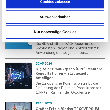
Cookies zulassen
Bei der Jahrestagung 2026 blickte
Südwesttextil auf die wirtschaftlich
schwierige Lage und auf acht Jahrzehnte
Auswahl erlauben
Verbandsgeschichte zurück.
21.05.2026
FAQ-Papier der BDA zur Umsetzung
Nur notwendige Cookies
des Bundestariftreuegesetzes
veröffentlicht
Die BDA stellt ein FAQ-Papier mit den
wichtigsten Fragen und Antworten zur
Anwendung des sogenannten
Tariftreugesetzes des Bundes zur
Verfügung, das am 1. Mai 2026 in Kraft
20.05.2026
getreten ist.
Digitaler Produktpass (DPP): Mehrere
Konsultationen – jetzt gezielt
beteiligen
Die Europäische Kommission treibt die
Einführung des Digitalen Produktpasses
(DPP) im Rahmen der Ökodesign-
Verordnung (ESPR) weiter voran. Aktuell
laufen mehrere parallele
19.05.2026
Beteiligungsprozesse auf EU- und
Großer Erfolg für das TEXOVERSUM
nationaler Ebene, bei denen Ihre