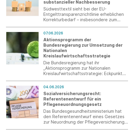
substanzieller Nachbesserung
Südwesttextil sieht bei der EU-
Entgelttransparenzrichtlinie erheblichen
Korrekturbedarf – insbesondere zum
Erhalt der Tarifautonomie und zur
Vermeidung zusätzlicher Bürokratie.
07.06.2026
Aktionsprogramm der
Bundesregierung zur Umsetzung der
Nationalen
Kreislaufwirtschaftsstrategie
Die Bundesregierung hat ihr
„Aktionsprogramm zur Nationalen
Kreislaufwirtschaftsstrategie: Eckpunkte
für kurzfristig realisierbare Maßnahmen“
vorgestellt. Auf 19 Seiten skizziert sie,
04.06.2026
wie sie – zusätzlich zur nationalen
Sozialversicherungsrecht:
Gesetzgebung und der Umsetzung der
Referentenentwurf für ein
EU-Verordnungen – kurzfristig Impulse für
Pflegeneuordnungsgesetz
die Kreislaufwirtschaft setzen möchte.
Das Bundesgesundheitsministerium hat
den Referentenentwurf eines Gesetzes
zur Neuordnung der Pflegeversicherung
(Pflegeneuordnungsgesetz) vorgelegt.