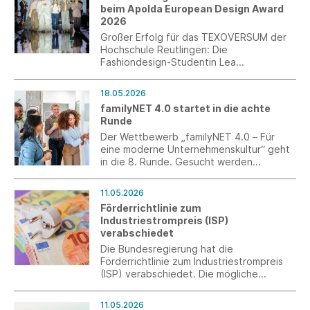
beim Apolda European Design Award
Rückmeldungen gefragt sind.
2026
Großer Erfolg für das TEXOVERSUM der
Hochschule Reutlingen: Die
Fashiondesign-Studentin Lea
Scheckenbach, aktuell im ersten
Semester des Masterstudiengangs
18.05.2026
Design, wurde beim Apolda European
familyNET 4.0 startet in die achte
Design Award 2026 mit dem 3. Platz
Runde
ausgezeichnet.
Der Wettbewerb „familyNET 4.0 – Für
eine moderne Unternehmenskultur“ geht
in die 8. Runde. Gesucht werden
Unternehmen, die neue Wege in der
Arbeitswelt gehen – mit innovativer
11.05.2026
Führung, gelebter Vielfalt,
Förderrichtlinie zum
Gesundheitsförderung oder echter
Industriestrompreis (ISP)
Vereinbarkeit.
verabschiedet
Die Bundesregierung hat die
Förderrichtlinie zum Industriestrompreis
(ISP) verabschiedet. Die mögliche
Entlastung für das Jahr 2026 beträgt ca.
3,74 ct/kWh für 50 Prozent des
11.05.2026