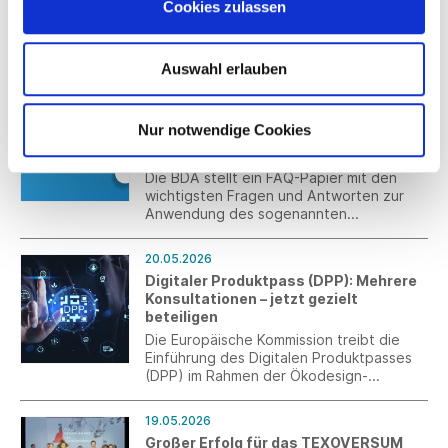
Cookies zulassen
Bei der Jahrestagung 2026 blickte
Südwesttextil auf die wirtschaftlich
schwierige Lage und auf acht Jahrzehnte
Auswahl erlauben
Verbandsgeschichte zurück.
21.05.2026
FAQ-Papier der BDA zur Umsetzung
Nur notwendige Cookies
des Bundestariftreuegesetzes
veröffentlicht
Die BDA stellt ein FAQ-Papier mit den
wichtigsten Fragen und Antworten zur
Anwendung des sogenannten
Tariftreugesetzes des Bundes zur
Verfügung, das am 1. Mai 2026 in Kraft
20.05.2026
getreten ist.
Digitaler Produktpass (DPP): Mehrere
Konsultationen – jetzt gezielt
beteiligen
Die Europäische Kommission treibt die
Einführung des Digitalen Produktpasses
(DPP) im Rahmen der Ökodesign-
Verordnung (ESPR) weiter voran. Aktuell
laufen mehrere parallele
19.05.2026
Beteiligungsprozesse auf EU- und
Großer Erfolg für das TEXOVERSUM
nationaler Ebene, bei denen Ihre