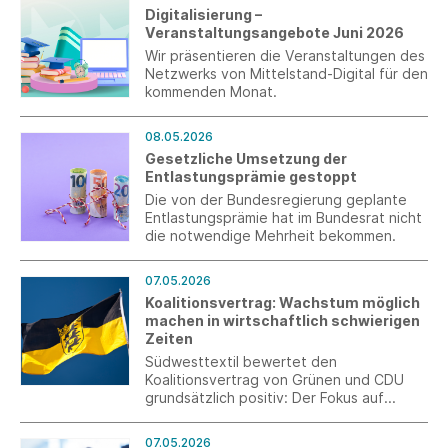
Stromverbrauchs. Die Entlastungsanträge
Digitalisierung –
können erstmals Anfang 2027
Veranstaltungsangebote Juni 2026
rückwirkend für das Gesamtjahr 2026
gestellt werden.
Wir präsentieren die Veranstaltungen des
Netzwerks von Mittelstand-Digital für den
kommenden Monat.
08.05.2026
Gesetzliche Umsetzung der
Entlastungsprämie gestoppt
Die von der Bundesregierung geplante
Entlastungsprämie hat im Bundesrat nicht
die notwendige Mehrheit bekommen.
07.05.2026
Koalitionsvertrag: Wachstum möglich
machen in wirtschaftlich schwierigen
Zeiten
Südwesttextil bewertet den
Koalitionsvertrag von Grünen und CDU
grundsätzlich positiv: Der Fokus auf
Wettbewerbsfähigkeit, Bürokratieabbau
und Fachkräftesicherung setzt wichtige
07.05.2026