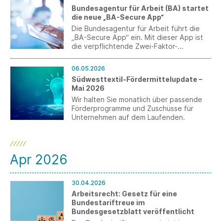
Signale für die Industrie. Gleichzeitig
Bundesagentur für Arbeit (BA) startet
mahnt der Verband schnelle Umsetzung
die neue „BA-Secure App“
und konkrete Maßnahmen angesichts der
anhaltend schwierigen Lage der Branche
Die Bundesagentur für Arbeit führt die
an.
„BA-Secure App“ ein. Mit dieser App ist
die verpflichtende Zwei-Faktor-
Authentifizierung (MFA) direkt auf dem
Smartphone oder Tablet nutzbar.
06.05.2026
Südwesttextil-Fördermittelupdate –
Mai 2026
Wir halten Sie monatlich über passende
Förderprogramme und Zuschüsse für
Unternehmen auf dem Laufenden.
Apr 2026
30.04.2026
Arbeitsrecht: Gesetz für eine
Bundestariftreue im
Bundesgesetzblatt veröffentlicht