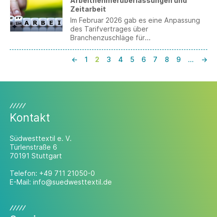
Arbeitnehmerüberlassungen und
Zeitarbeit
Im Februar 2026 gab es eine Anpassung
des Tarifvertrages über
Branchenzuschläge für
Arbeitnehmerüberlassungen in der Metall-
und Elektroindustrie. Danach wurde die
←
1
2
3
4
5
6
7
8
9
…
→
Deckelungsregelung in § 2 Abs. 5 TV BZ
ME modifiziert und der Branchenzuschlag
in der 5. Zuschlagsstufe gesenkt.
Südwesttextil bittet bis zum 4. Mai 2026
um Ihre Einschätzung dazu.
Kontakt
Südwesttextil e. V.
Türlenstraße 6
70191 Stuttgart
Telefon:
+49 711 21050-0
E-Mail:
info@suedwesttextil.de