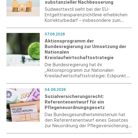
substanzieller Nachbesserung
Südwesttextil sieht bei der EU-
Entgelttransparenzrichtlinie erheblichen
Korrekturbedarf – insbesondere zum
Erhalt der Tarifautonomie und zur
Vermeidung zusätzlicher Bürokratie.
07.06.2026
Aktionsprogramm der
Bundesregierung zur Umsetzung der
Nationalen
Kreislaufwirtschaftsstrategie
Die Bundesregierung hat ihr
„Aktionsprogramm zur Nationalen
Kreislaufwirtschaftsstrategie: Eckpunkte
für kurzfristig realisierbare Maßnahmen“
vorgestellt. Auf 19 Seiten skizziert sie,
04.06.2026
wie sie – zusätzlich zur nationalen
Sozialversicherungsrecht:
Gesetzgebung und der Umsetzung der
Referentenentwurf für ein
EU-Verordnungen – kurzfristig Impulse für
Pflegeneuordnungsgesetz
die Kreislaufwirtschaft setzen möchte.
Das Bundesgesundheitsministerium hat
den Referentenentwurf eines Gesetzes
zur Neuordnung der Pflegeversicherung
(Pflegeneuordnungsgesetz) vorgelegt.