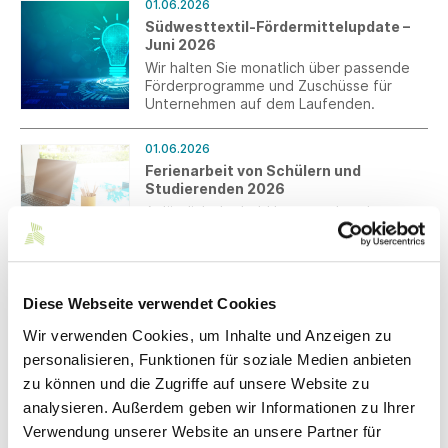
01.06.2026
Südwesttextil-Fördermittelupdate –
Juni 2026
Wir halten Sie monatlich über passende
Förderprogramme und Zuschüsse für
Unternehmen auf dem Laufenden.
01.06.2026
Ferienarbeit von Schülern und
Studierenden 2026
Anlässlich der bald bevorstehenden
Sommerferien und der damit
zusammenhängenden Einstellung von
Schülern und Studierenden erhalten Sie
die aktualisierten Hinweise zur
01.06.2026
Beschäftigung von Ferienarbeitenden.
Diese Webseite verwendet Cookies
Strompreiskompensation:
Antragsfrist endet am 17.08.2026
Wir verwenden Cookies, um Inhalte und Anzeigen zu
Das Ende der Frist für die Beantragung
personalisieren, Funktionen für soziale Medien anbieten
der Beihilfe für indirekte CO2-Kosten für
zu können und die Zugriffe auf unsere Website zu
das Abrechnungsjahr 2025 endet am
analysieren. Außerdem geben wir Informationen zu Ihrer
17.08.2026.
Verwendung unserer Website an unsere Partner für