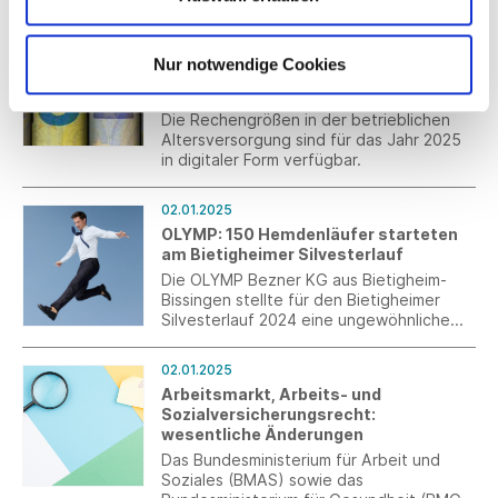
ergänzende fachliche Weisungen und
02.01.2025
FAQ veröffentlicht.
Rechengrößen der betrieblichen
Nur notwendige Cookies
Altersversorgung: Werte für das Jahr
2025
Die Rechengrößen in der betrieblichen
Altersversorgung sind für das Jahr 2025
in digitaler Form verfügbar.
02.01.2025
OLYMP: 150 Hemdenläufer starteten
am Bietigheimer Silvesterlauf
Die OLYMP Bezner KG aus Bietigheim-
Bissingen stellte für den Bietigheimer
Silvesterlauf 2024 eine ungewöhnliche
Laufgruppe auf die Beine. Die fast 150
Laufbegeisterten vom „OLYMP Running
02.01.2025
Team“ traten nicht etwa in typischen
Arbeitsmarkt, Arbeits- und
Laufshirts an, sondern in besonders
Sozialversicherungsrecht:
innovativen Businesshemden aus Jersey-
wesentliche Änderungen
Stoff.
Das Bundesministerium für Arbeit und
Soziales (BMAS) sowie das