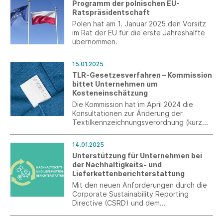
Programm der polnischen EU-
Ratspräsidentschaft
Polen hat am 1. Januar 2025 den Vorsitz
im Rat der EU für die erste Jahreshälfte
übernommen.
15.01.2025
TLR-Gesetzesverfahren – Kommission
bittet Unternehmen um
Kosteneinschätzung
Die Kommission hat im April 2024 die
Konsultationen zur Änderung der
Textilkennzeichnungsverordnung (kurz
TLR) abgeschlossen. Die Kommission hat
für ein Impact Assessment u. a. die Firma
14.01.2025
Technopolis Group beauftragt. Ihre
Unterstützung für Unternehmen bei
Einschätzungen sind gefragt.
der Nachhaltigkeits- und
Lieferkettenberichterstattung
Mit den neuen Anforderungen durch die
Corporate Sustainability Reporting
Directive (CSRD) und dem
Lieferkettensorgfaltspflichtengesetz
(LkSG) stehen Unternehmen vor der