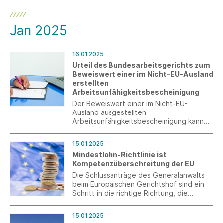
Jan 2025
16.01.2025
Urteil des Bundesarbeitsgerichts zum
Beweiswert einer im Nicht-EU-Ausland
erstellten
Arbeitsunfähigkeitsbescheinigung
Der Beweiswert einer im Nicht-EU-
Ausland ausgestellten
Arbeitsunfähigkeitsbescheinigung kann
erschüttert sein, wenn nach der
vorzunehmenden Gesamtbetrachtung
15.01.2025
Umstände vorliegen, die zwar für sich
Mindestlohn-Richtlinie ist
betrachtet unverfänglich sein mögen, in
Kompetenzüberschreitung der EU
der Gesamtschau aber ernsthafte Zweifel
am Beweiswert der Bescheinigung
Die Schlussanträge des Generalanwalts
begründen.
beim Europäischen Gerichtshof sind ein
Schritt in die richtige Richtung, die
Kompetenzüberschreitung der EU im
Rahmen der Mindestlohn-Richtlinie
15.01.2025
auszubremsen.