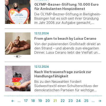
OLYMP-Bezner-Stiftung: 10.000 Euro
für Ambulanten Hospizdienst
Die OLYMP-Bezner-Stiftung in Bietigheim-
Bissingen hat es sich seit ihrer Gründung
im Jahr 2008 zur Aufgabe gemacht,
Kinder und Jugendliche weltweit in den
Bereichen Erziehung, Gesundheit und
12.12.2024
Bildung zu unterstützen. Zu den
From glam to beach by Luisa Cerano
zahlreichen Stiftungsprojekten gehört
seit diesem Jahr auch der Ambulante
Von der pulsierenden Großstadt direkt an
Kinder- und Jugendhospizdienst (KiHo)
den Strand – und abends zum eleganten
des Hospiz Ludwigsburg.
Dinner. Luisa Cerano liebt die Vielfalt und
Facetten, die Mode heute bietet. Diese
positive Energie zeigt sich in der neuen
LUISA CERANO Kollektion für
12.12.2024
Frühjahr/Sommer 2025.
Nach Vertrauensfrage zurück zur
Handlungsfähigkeit
Bis zu den Neuwahlen fordert
Südwesttextil einen Schulterschluss der
demokratischen Parteien für wichtige
Wachstumsimpulse.
←
…
17
18
19
20
21
22
23
24
25
…
→