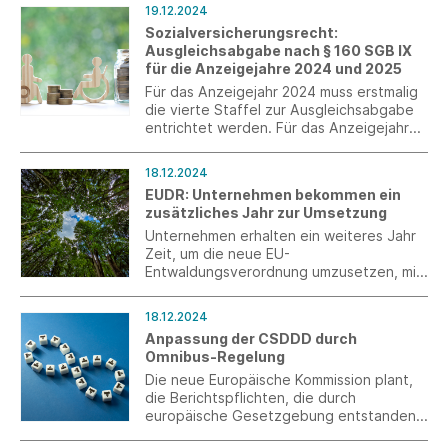
das in den USA unter dem Namen Rylon
19.12.2024
von BioMed Scienes vertrieben wird, ist
Sozialversicherungsrecht:
eine ideale Ergänzung zu den
Ausgleichsabgabe nach § 160 SGB IX
synthetischen Hautersatzprodukten von
für die Anzeigejahre 2024 und 2025
PolyMedics Innovations.
Für das Anzeigejahr 2024 muss erstmalig
die vierte Staffel zur Ausgleichsabgabe
entrichtet werden. Für das Anzeigejahr
2025 erhöhen sich sämtliche Beträge zur
Ausgleichabgabe wegen eines
18.12.2024
gesetzlichen Anpassungsmechanismus.
EUDR: Unternehmen bekommen ein
zusätzliches Jahr zur Umsetzung
Unternehmen erhalten ein weiteres Jahr
Zeit, um die neue EU-
Entwaldungsverordnung umzusetzen, mit
der der Verkauf in der EU von Produkten
von abgeholztem Flächen gestoppt
18.12.2024
werden soll.
Anpassung der CSDDD durch
Omnibus-Regelung
Die neue Europäische Kommission plant,
die Berichtspflichten, die durch
europäische Gesetzgebung entstanden
sind, um 25 % zu reduzieren und