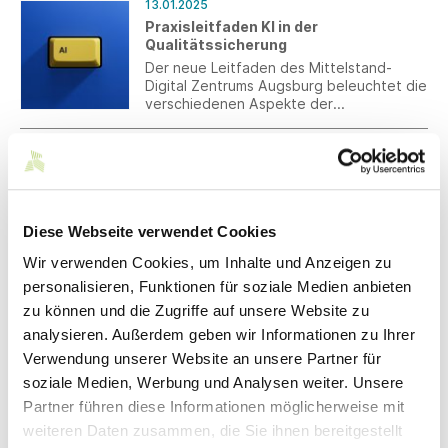
13.01.2025
Aufgabe, umfangreiche Berichte über
Praxisleitfaden KI in der
Nachhaltigkeit und Sorgfaltspflichten zu
Qualitätssicherung
erstellen.
Der neue Leitfaden des Mittelstand-
Digital Zentrums Augsburg beleuchtet die
verschiedenen Aspekte der
Datenverarbeitung genauer. Der Fokus
liegt dabei auf dem Einsatz von KI in der
13.01.2025
Qualitätssicherung.
Arbeitsschutz:
Gefährdungsbeurteilung im
Mutterschutzgesetz
Zum 1. Januar 2025 sind Erleichterungen
Diese Webseite verwendet Cookies
bei der anlassunabhängigen
Wir verwenden Cookies, um Inhalte und Anzeigen zu
mutterschutzrechtlichen
Gefährdungsbeurteilung in Kraft
personalisieren, Funktionen für soziale Medien anbieten
getreten.
zu können und die Zugriffe auf unsere Website zu
10.01.2025
Den Faden weiterspinnen – Textile
analysieren. Außerdem geben wir Informationen zu Ihrer
Forderungen für die Bundestagswahl
Verwendung unserer Website an unsere Partner für
Südwesttextil, der Wirtschafts- und
soziale Medien, Werbung und Analysen weiter. Unsere
Arbeitgeberverband der baden-
Partner führen diese Informationen möglicherweise mit
württembergischen Textil- und
Bekleidungsindustrie, richtet zehn
weiteren Daten zusammen, die Sie ihnen bereitgestellt
zentrale Themen mit detaillierten