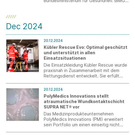
Bundesministerium für Gesundheit (BMG)
haben auf seiner Internetseite die
wesentlichen Änderungen für das Jahr
2025 zusammengestellt, die in ihren
Zuständigkeitsbereich fallen. Diese
Dec 2024
Neuregelungen können Sie auf den
entsprechenden Internetseiten abrufen.
20.12.2024
Kübler Rescue Evo: Optimal geschützt
und unterstützt in allen
Einsatzsituationen
Die Einsatzkleidung Kübler Rescue wurde
praxisnah in Zusammenarbeit mit dem
Rettungsdienst entwickelt. Sie erfüllt
sämtliche relevanten Normen und bietet
maximale Sichtbarkeit in jeder Situation.
20.12.2024
Robuste und tragefreundliche Materialien
PolyMedics Innovations stellt
sowie ergonomisch ausgefeilte Schnitte
atraumatische Wundkontaktschicht
sorgen für hohen Tragekomfort.
SUPRA NET® vor
Das Medizinprodukteunternehmen
PolyMedics Innovations (PMI) erweitert
sein Portfolio um einen einseitig nicht
haftenden Wundverband. SUPRA NET®,