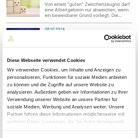
Von einem "guten" Zwischenzeugnis darf
eine Arbeitgeberin nur abweichen, wenn
ein beweisbarer Grund vorliegt. Die
Arbeitgeberin trägt für jede
unterdurchschnittliche Bewertung die
08.10.2024
Beweislast.
Europäische Kommission schlägt
Verschiebung der Verordnung über
entwaldungsfreien Lieferketten vor
Die Europäische Kommission hat die
Verschiebung der EU-Verordnung über
Diese Webseite verwendet Cookies
die Bereitstellung bestimmter Rohstoffe
Wir verwenden Cookies, um Inhalte und Anzeigen zu
und Erzeugnisse, die mit Entwaldung und
Waldschädigung in Verbindung stehen,
personalisieren, Funktionen für soziale Medien anbieten
08.10.2024
auf dem Unionsmarkt und ihre Ausfuhr aus
zu können und die Zugriffe auf unsere Website zu
Ausbildungsstart bei der DOMMER
der Union (EU) Nr. 2023/1115
Stuttgarter Fahnenfabrik
analysieren. Außerdem geben wir Informationen zu Ihrer
(„Verordnung über entwaldungsfreie
Lieferketten“) um zwölf Monate
Am 01. September 2024 starteten drei
Verwendung unserer Website an unsere Partner für
vorgeschlagen sowie zusätzliche
Auszubildende bei der Dommer
soziale Medien, Werbung und Analysen weiter. Unsere
Leitlinien und FAQs zur Umsetzung
Stuttgarter Fahnenfabrik ins neue
Partner führen diese Informationen möglicherweise mit
veröffentlicht.
Ausbildungsjahr, in den
Ausbildungsberufe Kaufmann für E-
weiteren Daten zusammen, die Sie ihnen bereitgestellt
07.10.2024
Commerce, Industriekaufmann sowie
haben oder die sie im Rahmen Ihrer Nutzung der Dienste
Mustang Kampagne zum Lollapalooza
Mediengestalter. Insgesamt sind nun acht
Festival
gesammelt haben.
Auszubildende in vier verschiedenen
Einwilligungsauswahl