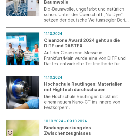
Baumwolle
Bio-Baumwolle, ungefärbt und natürlich
schön. Unter der Überschrift „No Dye“
setzen der deutsche Weltumsegler Boris
Herrmann vom Team Malizia und das
erfolgreiche Familienunternehmen OLYMP
11.10.2024
ihr gemeinsames Engagement in Sachen
Cleanzone Award 2024 geht an die
Nachhaltigkeit fort und schaffen ein
DITF und DASTEX
vielfältiges Bekleidungsangebot.
Auf der Cleanzone-Messe in
Frankfurt/Main wurde eine von DITF und
Dastex entwickelte Testmethode für
Reinraumkleidung ausgezeichnet - die
ReBa2.
11.10.2024
Hochschule Reutlingen: Materialien
mit Hightech durchschauen
Die Hochschule Reutlingen blickt mit
einem neuem Nano-CT ins Innere von
Festkörpern.
10.10.2024 – 09.10.2024
Bindungswirkung des
Zwischenzeugnisses