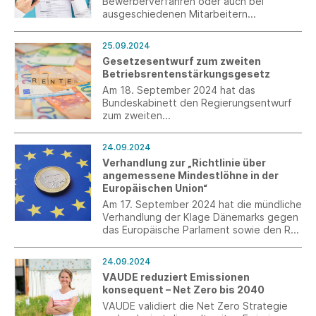
Bewerberverfahren oder auch bei
ausgeschiedenen Mitarbeitern
Auskunftsverlangen nach Art. 15 DSGVO.
25.09.2024
Gesetzesentwurf zum zweiten
Betriebsrentenstärkungsgesetz
Am 18. September 2024 hat das
Bundeskabinett den Regierungsentwurf
zum zweiten
Betriebsrentenstärkungsgesetz auf den
Weg gebracht.
24.09.2024
Verhandlung zur „Richtlinie über
angemessene Mindestlöhne in der
Europäischen Union“
Am 17. September 2024 hat die mündliche
Verhandlung der Klage Dänemarks gegen
das Europäische Parlament sowie den Rat
der Europäischen Union stattgefunden.
24.09.2024
VAUDE reduziert Emissionen
konsequent – Net Zero bis 2040
VAUDE validiert die Net Zero Strategie