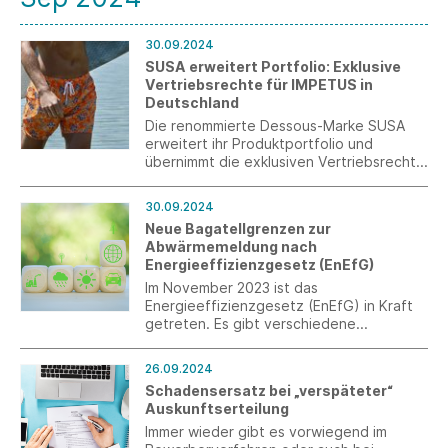
Umweltschützerin, Verteidigerin der
Menschenrechte und als Vorbild für
nachhaltiges und soziales
30.09.2024
Unternehmertum in der Textilindustrie“
SUSA erweitert Portfolio: Exklusive
auf höchster staatlicher Ebene.
Vertriebsrechte für IMPETUS in
Deutschland
Die renommierte Dessous-Marke SUSA
erweitert ihr Produktportfolio und
übernimmt die exklusiven Vertriebsrechte
für die Marke IMPETUS in Deutschland.
30.09.2024
Neue Bagatellgrenzen zur
Abwärmemeldung nach
Energieeffizienzgesetz (EnEfG)
Im November 2023 ist das
Energieeffizienzgesetz (EnEfG) in Kraft
getreten. Es gibt verschiedene
Umsetzungs- und Meldefristen, darunter
die Übermittlungspflicht für Abwärme
26.09.2024
erstmals zum 1. Januar 2025. Anfang
Schadensersatz bei „verspäteter“
August 2024 wurden nun im aktualisierten
Auskunftserteilung
BAFA-Merkblatt neue Bagatellgrenzen
veröffentlicht.
Immer wieder gibt es vorwiegend im