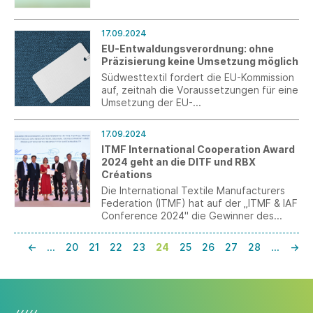
Reduzierung von Waldschädigung leisten.
Ab dem 30.12.2024 muss die EU-
Deforestation Regulation (EUDR)
17.09.2024
angewendet werden.
EU-Entwaldungsverordnung: ohne
Präzisierung keine Umsetzung möglich
Südwesttextil fordert die EU-Kommission
auf, zeitnah die Voraussetzungen für eine
Umsetzung der EU-
Entwaldungsverordnung zu schaffen.
17.09.2024
ITMF International Cooperation Award
2024 geht an die DITF und RBX
Créations
Die International Textile Manufacturers
Federation (ITMF) hat auf der „ITMF & IAF
Conference 2024" die Gewinner des
ITMF Awards 2024 bekannt gegeben. Mit
dabei sind unter der Kategorie „ITMF
←
…
20
21
22
23
24
25
26
27
28
…
→
International Cooperation Award 2024“
die DITF und ihr Partner, die französische
Firma RBX Créations.