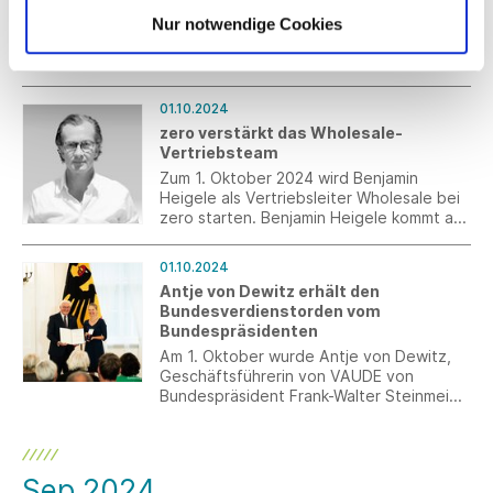
zweckmäßig sein kann, auf einen
Zusammen mit dem
Nur notwendige Cookies
vorherigen Antrag auf Ausstellung der
Beratungsunternehmen be-lean und dem
A1-Bescheinigung zu verzichten und
Ingenieurbüro Philippeit hat das
wann nicht.
Mittelstand-Digital Zentrum
Klima.Neutral.Digital einen wegweisenden
01.10.2024
Leitfaden entwickelt, um Scope-3-
zero verstärkt das Wholesale-
Emissionen zu bewerten und zu
Vertriebsteam
reduzieren.
Zum 1. Oktober 2024 wird Benjamin
Heigele als Vertriebsleiter Wholesale bei
zero starten. Benjamin Heigele kommt aus
vergleichbarer, langjähriger Position von
simplicity (OPUS & someday) und wird das
01.10.2024
bestehende Wholesale-Team um Anja
Antje von Dewitz erhält den
Wassenaar und Bernd Brodrick in Bremen
Bundesverdienstorden vom
ergänzen.
Bundespräsidenten
Am 1. Oktober wurde Antje von Dewitz,
Geschäftsführerin von VAUDE von
Bundespräsident Frank-Walter Steinmeier
mit dem Verdienstorden der
Bundesrepublik Deutschland
ausgezeichnet. Diese Ehrung würdigt ihr
Engagement als „Familienunternehmerin,
Sep 2024