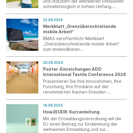
und reduziert die weltweiten Emissionen
schnellstmöglich in hohem Umfang.
Geplant sind im Vergleich zu 2019 50
Prozent weniger Emissionen bis 2030.
22.09.2024
Merkblatt „Grenzüberschreitende
mobile Arbeit“
BMAS veröffentlicht Merkblatt
„Grenzüberschreitende mobile Arbeit“
zum anwendbaren
Sozialversicherungsrecht bei Homeoffice,
Workation o.ä. im EU-Ausland (EU/EWR
20.09.2024
und Schweiz).
Poster-Einreichungen ADD
International Textile Conference 2024
Präsentieren Sie Ihre Innovationen, Ihre
Forschung, Ihre Produkte auf der
renommierten Aachen-Dresden-
Denkendorf International Conference mit
einem Poster. Die Einreichungsfrist endet
18.09.2024
am 30. September 2024.
How2EUDR: Kurzanleitung
Mit der Entwaldungsverordnung will die
EU einen Beitrag zur Eindämmung der
weltweiten Entwaldung und zur