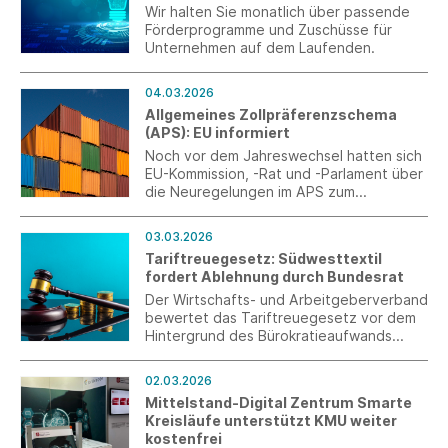
Wir halten Sie monatlich über passende
Förderprogramme und Zuschüsse für
Unternehmen auf dem Laufenden.
04.03.2026
Allgemeines Zollpräferenzschema
(APS): EU informiert
Noch vor dem Jahreswechsel hatten sich
EU-Kommission, -Rat und -Parlament über
die Neuregelungen im APS zum
Jahresbeginn 2027 verständigt. Jetzt
informiert die Generaldirektion Handel
03.03.2026
der EU-Kommission über weitere
Tariftreuegesetz: Südwesttextil
Detailfragen.
fordert Ablehnung durch Bundesrat
Der Wirtschafts- und Arbeitgeberverband
bewertet das Tariftreuegesetz vor dem
Hintergrund des Bürokratieaufwands
kritisch.
02.03.2026
Mittelstand-Digital Zentrum Smarte
Kreisläufe unterstützt KMU weiter
kostenfrei