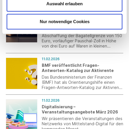
Auswahl erlauben
die Verantwortung des
Wirtschaftsakteuers für
12.02.2026
Produktkonformität und als ultima ratio,
Neue Zollvorschriften für kleine
die Möglichkeit zur Sperrung der
Nur notwendige Cookies
Pakete: Europäischer Rat gibt
Plattform.
endgültig grünes Licht
Abschaffung der Bagatellgrenze von 150
Euro, vorläufiger Pauschal-Zoll in Höhe
von drei Euro auf Waren in kleinen
Paketen: Die EU-Mitgliedstaaten
unterstützen die schnellere und
11.02.2026
schärfere Gangart gegen die
BMF veröffentlicht Fragen-
Päckchenflut im Online-Handel.
Antworten-Katalog zur Aktivrente
Das Bundesministerium der Finanzen
(BMF) hat als Orientierungshilfe einen
Fragen-Antworten-Katalog zur Aktivrente
erstellt. Es handelt sich dabei nicht um
eine Verwaltungsanweisung und die
11.02.2026
Informationen haben keine Rechts- oder
Digitalisierung –
Bindungswirkung.
Veranstaltungsangebote März 2026
Wir präsentieren die Veranstaltungen des
Netzwerks von Mittelstand-Digital für den
kommenden Monat.