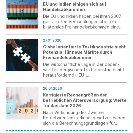
Gewinnung von Fachkräften aus dem
EU und Indien einigen sich auf
Ausland – Südwesttextil begrüßt die in
Handelsabkommen
der nationalen Tourismusstrategie
enthaltenen Maßnahmen.
Die EU und Indien haben bei ihren 2007
gestarteten Verhandlungen über ein
bilaterales Freihandelsabkommen eine
Einigung erzielt. Der Text muss vor
seinem Inkrafttreten noch finalisiert und
27.01.2026
ratifiziert werden.
Global orientierte Textilindustrie sieht
Potenzial für neue Märkte durch
Freihandelsabkommen
Die wirtschaftliche Lage in der baden-
württembergischen Textilindustrie bleibt
herausfordernd – EU-
Freihandelsabkommen könnten wichtige
Wachstumsimpulse bewirken und sollten
26.01.2026
nicht ausgebremst werden.
Korrigierte Rechengrößen der
betrieblichen Altersversorgung: Werte
für das Jahr 2026
Nach Verkündung des Zweiten
Betriebsrentenstärkungsgesetzes haben
sich die Berechnungsgrundlagen für
Abfindungen von bAV-Anwartschaften