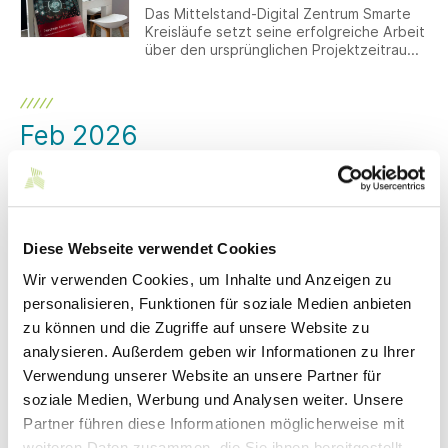
Das Mittelstand-Digital Zentrum Smarte
Kreisläufe setzt seine erfolgreiche Arbeit
über den ursprünglichen Projektzeitraum
hinaus fort. Die Laufzeit des Projekts, das
ursprünglich bis zum 28. Februar 2026
angesetzt war, wird bis Ende 2026
verlängert.
Feb 2026
26.02.2026
Arbeitsrecht: Bundestag
verabschiedet das Tariftreuegesetz
Der Deutsche Bundestag hat am
Diese Webseite verwendet Cookies
Donnerstag, 26. Februar 2026, den Weg
Wir verwenden Cookies, um Inhalte und Anzeigen zu
für das erste Bundes-Tariftreuegesetz
(21/1941) frei gemacht.
personalisieren, Funktionen für soziale Medien anbieten
zu können und die Zugriffe auf unsere Website zu
23.02.2026
Machtmissbrauch des Vorgesetzten
analysieren. Außerdem geben wir Informationen zu Ihrer
rechtfertigt Auflösung des
Verwendung unserer Website an unsere Partner für
Arbeitsverhältnisses gegen hohe
soziale Medien, Werbung und Analysen weiter. Unsere
Abfindung
Partner führen diese Informationen möglicherweise mit
Das Landesarbeitsgericht (LAG) Köln hat
mit Urteil vom 9. Juli 2025 (Az. 4 SLa
weiteren Daten zusammen, die Sie ihnen bereitgestellt