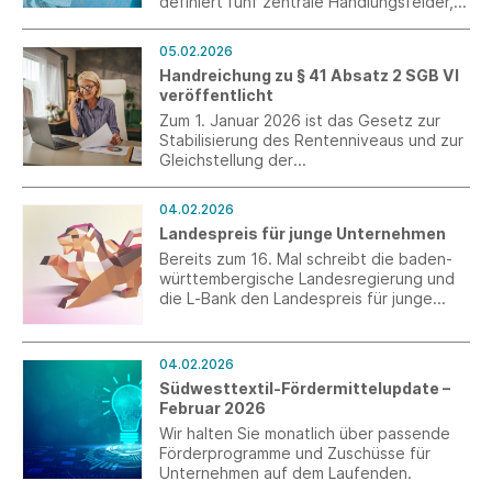
definiert fünf zentrale Handlungsfelder,
die aus Sicht der Textil- und
Bekleidungsindustrie entscheidend für
05.02.2026
die Zukunft des Standorts sind.
Handreichung zu § 41 Absatz 2 SGB VI
veröffentlicht
Zum 1. Januar 2026 ist das Gesetz zur
Stabilisierung des Rentenniveaus und zur
Gleichstellung der
Kindererziehungszeiten in Kraft getreten.
Damit gilt seitdem auch eine neue
04.02.2026
Befristungsregelung für ältere
Landespreis für junge Unternehmen
Arbeitnehmer in § 41 Abs. 2 SGB VI. Die
BDA hat dazu eine Handreichung
Bereits zum 16. Mal schreibt die baden-
erarbeitet.
württembergische Landesregierung und
die L‑Bank den Landespreis für junge
Unternehmen aus. Ausgezeichnet werden
die besten
Unternehmenspersönlichkeiten des
04.02.2026
Landes. Die erste Bewerbungsphase läuft
Südwesttextil-Fördermittelupdate –
bis zum 13. Februar 2026.
Februar 2026
Wir halten Sie monatlich über passende
Förderprogramme und Zuschüsse für
Unternehmen auf dem Laufenden.