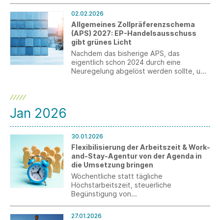
02.02.2026
Allgemeines Zollpräferenzschema
(APS) 2027: EP-Handelsausschuss
gibt grünes Licht
Nachdem das bisherige APS, das
eigentlich schon 2024 durch eine
Neuregelung abgelöst werden sollte, um
drei Jahre verlängert wurde, gibt es
endlich eine Einigung über eine
Nachfolgeverordnung zum 1. Januar 2027,
die nun auch vom INTA-Ausschuss des
Jan 2026
Europäischen Parlaments gebilligt wurde.
30.01.2026
Flexibilisierung der Arbeitszeit & Work-
and-Stay-Agentur von der Agenda in
die Umsetzung bringen
Wöchentliche statt tägliche
Höchstarbeitszeit, steuerliche
Begünstigung von
Überstundenzuschlägen und Prämien für
Mehrarbeit sowie Erleichterungen bei der
27.01.2026