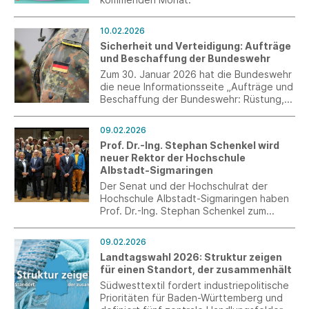
10.02.2026
Sicherheit und Verteidigung: Aufträge
und Beschaffung der Bundeswehr
Zum 30. Januar 2026 hat die Bundeswehr
die neue Informationsseite „Aufträge und
Beschaffung der Bundeswehr: Rüstung,
Güter und Infrastruktur im Überblick“
eingerichtet. Diese Seite richtet sich an
09.02.2026
Unternehmen, die Vertragspartner der
Prof. Dr.-Ing. Stephan Schenkel wird
Bundeswehr werden möchten.
neuer Rektor der Hochschule
Albstadt-Sigmaringen
Der Senat und der Hochschulrat der
Hochschule Albstadt-Sigmaringen haben
Prof. Dr.-Ing. Stephan Schenkel zum
neuen Rektor gewählt.
09.02.2026
Landtagswahl 2026: Struktur zeigen
für einen Standort, der zusammenhält
Südwesttextil fordert industriepolitische
Prioritäten für Baden-Württemberg und