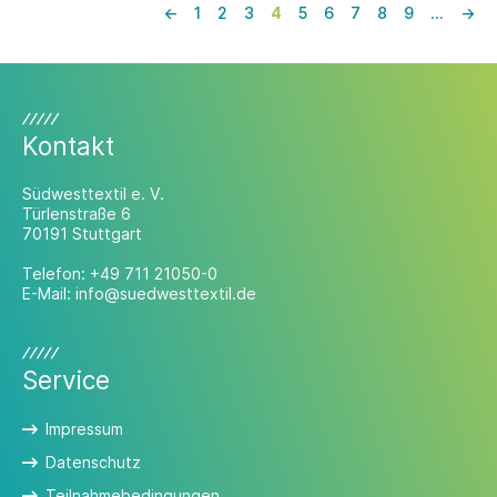
geändert. Aus diesem Grund informieren
←
1
2
3
4
5
6
7
8
9
…
→
wir über die korrigierte Übersicht der
Rechengrößen in der betrieblichen
Altersversorgung 2026.
Kontakt
Südwesttextil e. V.
Türlenstraße 6
70191 Stuttgart
Telefon:
+49 711 21050-0
E-Mail:
info@suedwesttextil.de
Service
Impressum
Datenschutz
Teilnahmebedingungen