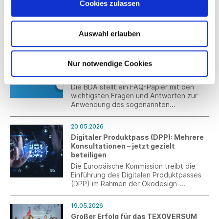
Cookies zulassen
Bei der Jahrestagung 2026 blickte
Südwesttextil auf die wirtschaftlich
schwierige Lage und auf acht Jahrzehnte
Auswahl erlauben
Verbandsgeschichte zurück.
21.05.2026
FAQ-Papier der BDA zur Umsetzung
Nur notwendige Cookies
des Bundestariftreuegesetzes
veröffentlicht
Die BDA stellt ein FAQ-Papier mit den
wichtigsten Fragen und Antworten zur
Anwendung des sogenannten
Tariftreugesetzes des Bundes zur
Verfügung, das am 1. Mai 2026 in Kraft
20.05.2026
getreten ist.
Digitaler Produktpass (DPP): Mehrere
Konsultationen – jetzt gezielt
beteiligen
Die Europäische Kommission treibt die
Einführung des Digitalen Produktpasses
(DPP) im Rahmen der Ökodesign-
Verordnung (ESPR) weiter voran. Aktuell
laufen mehrere parallele
19.05.2026
Beteiligungsprozesse auf EU- und
Großer Erfolg für das TEXOVERSUM
nationaler Ebene, bei denen Ihre