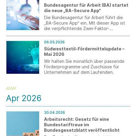
Signale für die Industrie. Gleichzeitig
Bundesagentur für Arbeit (BA) startet
mahnt der Verband schnelle Umsetzung
die neue „BA-Secure App“
und konkrete Maßnahmen angesichts der
anhaltend schwierigen Lage der Branche
Die Bundesagentur für Arbeit führt die
an.
„BA-Secure App“ ein. Mit dieser App ist
die verpflichtende Zwei-Faktor-
Authentifizierung (MFA) direkt auf dem
Smartphone oder Tablet nutzbar.
06.05.2026
Südwesttextil-Fördermittelupdate –
Mai 2026
Wir halten Sie monatlich über passende
Förderprogramme und Zuschüsse für
Unternehmen auf dem Laufenden.
Apr 2026
30.04.2026
Arbeitsrecht: Gesetz für eine
Bundestariftreue im
Bundesgesetzblatt veröffentlicht