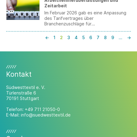
Arbeitnehmerüberlassungen und
Zeitarbeit
Im Februar 2026 gab es eine Anpassung
des Tarifvertrages über
Branchenzuschläge für
Arbeitnehmerüberlassungen in der Metall-
und Elektroindustrie. Danach wurde die
←
1
2
3
4
5
6
7
8
9
…
→
Deckelungsregelung in § 2 Abs. 5 TV BZ
ME modifiziert und der Branchenzuschlag
in der 5. Zuschlagsstufe gesenkt.
Südwesttextil bittet bis zum 4. Mai 2026
um Ihre Einschätzung dazu.
Kontakt
Südwesttextil e. V.
Türlenstraße 6
70191 Stuttgart
Telefon:
+49 711 21050-0
E-Mail:
info@suedwesttextil.de