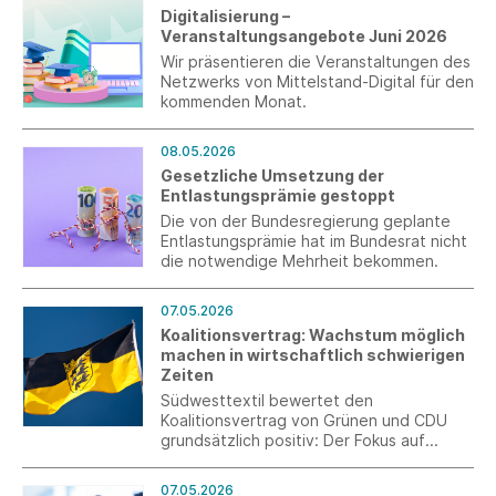
Stromverbrauchs. Die Entlastungsanträge
Digitalisierung –
können erstmals Anfang 2027
Veranstaltungsangebote Juni 2026
rückwirkend für das Gesamtjahr 2026
gestellt werden.
Wir präsentieren die Veranstaltungen des
Netzwerks von Mittelstand-Digital für den
kommenden Monat.
08.05.2026
Gesetzliche Umsetzung der
Entlastungsprämie gestoppt
Die von der Bundesregierung geplante
Entlastungsprämie hat im Bundesrat nicht
die notwendige Mehrheit bekommen.
07.05.2026
Koalitionsvertrag: Wachstum möglich
machen in wirtschaftlich schwierigen
Zeiten
Südwesttextil bewertet den
Koalitionsvertrag von Grünen und CDU
grundsätzlich positiv: Der Fokus auf
Wettbewerbsfähigkeit, Bürokratieabbau
und Fachkräftesicherung setzt wichtige
07.05.2026