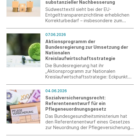
substanzieller Nachbesserung
Südwesttextil sieht bei der EU-
Entgelttransparenzrichtlinie erheblichen
Korrekturbedarf – insbesondere zum
Erhalt der Tarifautonomie und zur
Vermeidung zusätzlicher Bürokratie.
07.06.2026
Aktionsprogramm der
Bundesregierung zur Umsetzung der
Nationalen
Kreislaufwirtschaftsstrategie
Die Bundesregierung hat ihr
„Aktionsprogramm zur Nationalen
Kreislaufwirtschaftsstrategie: Eckpunkte
für kurzfristig realisierbare Maßnahmen“
vorgestellt. Auf 19 Seiten skizziert sie,
04.06.2026
wie sie – zusätzlich zur nationalen
Sozialversicherungsrecht:
Gesetzgebung und der Umsetzung der
Referentenentwurf für ein
EU-Verordnungen – kurzfristig Impulse für
Pflegeneuordnungsgesetz
die Kreislaufwirtschaft setzen möchte.
Das Bundesgesundheitsministerium hat
den Referentenentwurf eines Gesetzes
zur Neuordnung der Pflegeversicherung
(Pflegeneuordnungsgesetz) vorgelegt.