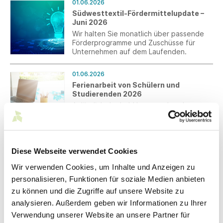
01.06.2026
Südwesttextil-Fördermittelupdate –
Juni 2026
Wir halten Sie monatlich über passende
Förderprogramme und Zuschüsse für
Unternehmen auf dem Laufenden.
01.06.2026
Ferienarbeit von Schülern und
Studierenden 2026
Anlässlich der bald bevorstehenden
Sommerferien und der damit
zusammenhängenden Einstellung von
Schülern und Studierenden erhalten Sie
die aktualisierten Hinweise zur
01.06.2026
Beschäftigung von Ferienarbeitenden.
Diese Webseite verwendet Cookies
Strompreiskompensation:
Antragsfrist endet am 17.08.2026
Wir verwenden Cookies, um Inhalte und Anzeigen zu
Das Ende der Frist für die Beantragung
personalisieren, Funktionen für soziale Medien anbieten
der Beihilfe für indirekte CO2-Kosten für
zu können und die Zugriffe auf unsere Website zu
das Abrechnungsjahr 2025 endet am
analysieren. Außerdem geben wir Informationen zu Ihrer
17.08.2026.
Verwendung unserer Website an unsere Partner für