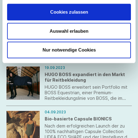
sektorspezifische Berichtsstandards
September 2023
unter anderem für „Textilien, Schuhe,
Cookies zulassen
Accessoires und Schmuck“ erarbeitet
werden. Die dafür zuständige
27.09.2023
europäische Agentur European Financial
Förderprogramm „Unternehmen
Auswahl erlauben
Reporting Advisory Group (EFRAG) hat
machen Klimaschutz“ gestartet
einen öffentlichen Aufruf gestartet und
Mit rund 4,6 Millionen Euro unterstützt
sucht Experten zur Mitarbeit in den
das Land Unternehmen bei der
Arbeitsgruppen. Interessierte können sich
Nur notwendige Cookies
Umsetzung ihrer Klimaschutzziele.
über einen Registrierungslink bewerben.
Antragstellungen sind bis 15. November
2023 möglich.
19.09.2023
HUGO BOSS expandiert in den Markt
für Reitbekleidung
HUGO BOSS erweitert sein Portfolio mit
BOSS Equestrian, einer Premium-
Reitbekleidungslinie von BOSS, die im
Herbst/Winter 2023 auf den Markt kommt.
04.09.2023
Bio-basierte Capsule BIONICS
Nach dem erfolgreichen Launch der zu
100% nachhaltigen Capsule Collection
LIDEA ECO SHAPE und der Umstellung der