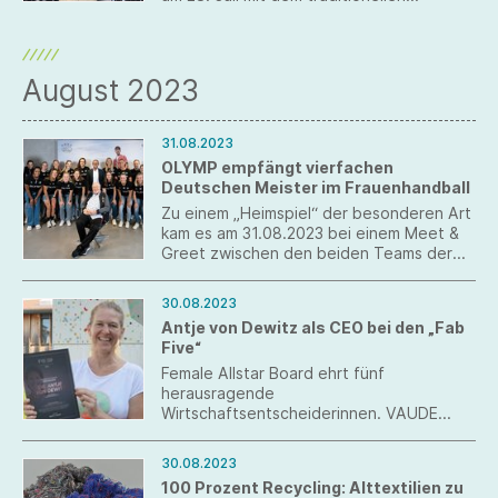
Sommerfest in den Betriebsurlaub
verabschiedet. Bei dieser Gelegenheit
mitfeiern konnte das Unternehmen die
Fertigstellung der Photovoltaikanlage auf
August 2023
dem Dach des Balzheimer
Werksgebäudes.
31.08.2023
OLYMP empfängt vierfachen
Deutschen Meister im Frauenhandball
Zu einem „Heimspiel“ der besonderen Art
kam es am 31.08.2023 bei einem Meet &
Greet zwischen den beiden Teams der
SG BBM Frauen und der Belegschaft des
Modeanbieters OLYMP. Der für sein
30.08.2023
langjähriges Sponsoring-Engagement im
Antje von Dewitz als CEO bei den „Fab
Handballsport bekannte Produktspezialist
Five“
hat die Handallprofis zu einem lockeren
Get-together mit anschließender
Female Allstar Board ehrt fünf
Betriebsbesichtigung in heimischer Halle
herausragende
am Firmensitz in Bietigheim-Bissingen
Wirtschaftsentscheiderinnen. VAUDE
(Kreis Ludwigsburg, Baden-Württemberg,
Geschäftsführerin Antje von Dewitz
Deutschland) empfangen.
vertritt das Board in der Kategorie “Chief
30.08.2023
Executive Officer” (CEO).
100 Prozent Recycling: Alttextilien zu