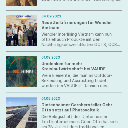
gesamten Produktion auf ECOGARN im
Jahr 2020, präsentiert MARYAN
MEHLHORN nun nachhaltige Swim Styles,
04.09.2023
die Polyamid durch einen pflanzlichen
Neue Zertifizierungen für Wendler
Rohstoff ersetzen, der zu 100 % aus
Vietnam
einer erneuerbaren Quelle stammt.
Wendler Interlining Vietnam kann nun
offiziell auch Produkte mit den
Nachhaltigkeitszertifikaten GOTS, OCS
und GRS anbieten.
01.09.2023
Umdenken für mehr
Kreislaufwirtschaft bei VAUDE
Viele Elemente, die man an Outdoor-
Bekleidung und Ausrüstung findet,
wurden bei VAUDE im Rahmen des
Kreislaufkonzepts neu gedacht.
Abnehmbare Teile und sortenreine
01.09.2023
Produkte aus Monomaterial sind der
Dietenheimer Garnhersteller Gebr.
wichtigste Bestandteil, um ein Outdoor-
Otto setzt auf Photovoltaik
Produkt kreislauffähig zu machen. Leider
würde das oft die Funktionalität
Die Belegschaft des Dietenheimer
beeinträchtigen.
Textilunternehmens Gebr. Otto hat sich
am 28. Juli mit dem traditionellen