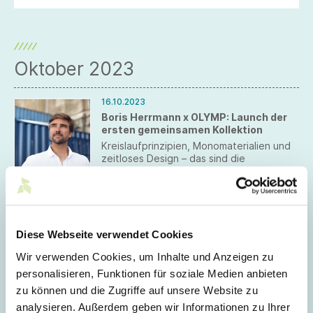
Oktober 2023
16.10.2023
Boris Herrmann x OLYMP: Launch der
ersten gemeinsamen Kollektion
Kreislaufprinzipien, Monomaterialien und
zeitloses Design – das sind die
Aushängeschilder der ersten
gemeinsamen Kollektion von Boris
Herrmann und OLYMP. Damit setzen der
15.10.2023
deutsche Profisegler und das
PhotoFabrics bedruckt Kunstrasen für
erfolgreiche Familienunternehmen ihr
Sportmarketing und Freizeit
gemeinsames Engagement in Sachen
Diese Webseite verwendet Cookies
Nachhaltigkeit fort und schaffen ein
Seit vielen Jahren wird der Wunsch an
Wir verwenden Cookies, um Inhalte und Anzeigen zu
vielfältiges Bekleidungsangebot.
das Ludwigsburger Stoffdruck- und
Teppichdruckunternehmen PhotoFabrics
personalisieren, Funktionen für soziale Medien anbieten
herangetragen, auch größere Event-
zu können und die Zugriffe auf unsere Website zu
Flächen outdoor – also im Freien –
12.10.2023
analysieren. Außerdem geben wir Informationen zu Ihrer
individuell mit Sponsorennamen,