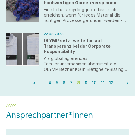
hochwertigen Garnen verspinnen
Eine hohe Recyclingquote lässt sich
erreichen, wenn für jedes Material die
richtigen Prozesse gefunden werden -
vom Reißen bis zum Spinnen. DITF und
STFI haben dafür eine neue Prüfroutine
22.08.2023
entwickelt.
OLYMP setzt weiterhin auf
Transparenz bei der Corporate
Responsibility
Als global agierendes
Familienunternehmen übernimmt die
OLYMP Bezner KG in Bietigheim-Bissingen
auch global Verantwortung für Mensch,
Umwelt, Klima und Gesellschaft.
<
…
4
5
6
7
8
9
10
11
12
…
>
Ansprechpartner*innen