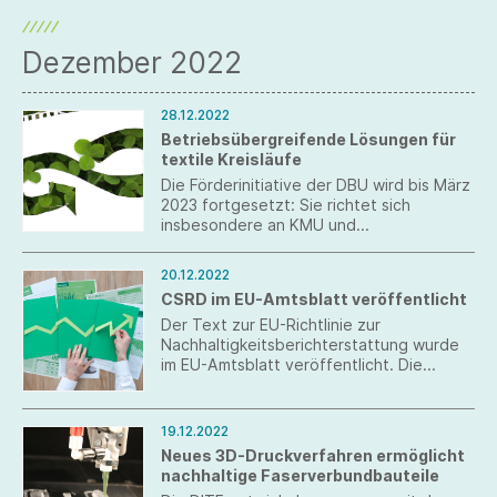
wichtigsten europapolitischen Dossiers
erstellt.
Dezember 2022
28.12.2022
Betriebsübergreifende Lösungen für
textile Kreisläufe
Die Förderinitiative der DBU wird bis März
2023 fortgesetzt: Sie richtet sich
insbesondere an KMU und
Kooperationsprojekte mit
Forschungseinrichtungen. Projektskizzen
20.12.2022
können bis einschließlich 31.03.2023
CSRD im EU-Amtsblatt veröffentlicht
eingereicht werden.
Der Text zur EU-Richtlinie zur
Nachhaltigkeitsberichterstattung wurde
im EU-Amtsblatt veröffentlicht. Die
Mitgliedstaaten haben bis zum 6. Juli
2024 Zeit, die Richtlinie in nationales
Recht zu überführen.
19.12.2022
Neues 3D-Druckverfahren ermöglicht
nachhaltige Faserverbundbauteile