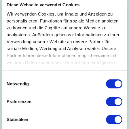
chemischen Anforderungen sowie die
Diese Webseite verwendet Cookies
Einführung des digitalen Produktpasses.
Juli 2023
Wir verwenden Cookies, um Inhalte und Anzeigen zu
personalisieren, Funktionen für soziale Medien anbieten
05.07.2023
zu können und die Zugriffe auf unsere Website zu
EU-Verordnung „Entwaldungsfreie
analysieren. Außerdem geben wir Informationen zu Ihrer
Lieferketten“
Verwendung unserer Website an unsere Partner für
Am 30. Juni 2023 ist die Verordnung über
soziale Medien, Werbung und Analysen weiter. Unsere
die Bereitstellung bestimmter Rohstoffe
und Erzeugnisse, die mit Entwaldung und
Partner führen diese Informationen möglicherweise mit
Waldschädigung in Verbindung stehen,
weiteren Daten zusammen, die Sie ihnen bereitgestellt
auf dem Unionsmarkt und ihre Ausfuhr aus
haben oder die sie im Rahmen Ihrer Nutzung der Dienste
der Union sowie zur Aufhebung der
Verordnung (EU) Nr. 995/2010 (EU-
gesammelt haben.
Einwilligungsauswahl
Mai 2023
Holzverordnung) in Kraft getreten.
Notwendig
31.05.2023
Ratspositionierung zur Ökodesign-
Präferenzen
Verordnung
Der Rat hat am 22. Mai 2023 seine
Positionierung zu der vorgeschlagenen
Statistiken
Verordnung zur Schaffung eines Rahmens
für die Festlegung von Ökodesign-