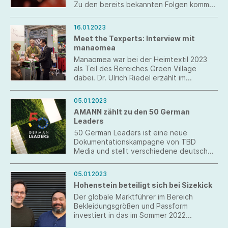
Zu den bereits bekannten Folgen kommen
nun steigende Kosten, sinkende Erträge,
Hungernöte. Ob und wie eine
16.01.2023
regenerative Form der Landwirtschaft die
Meet the Texperts: Interview mit
Lösung darstellen kann, weiß Roland
manaomea
Stelzer, Geschäftsführer der
Biobaumwollmarke Cotonea.
Manaomea war bei der Heimtextil 2023
als Teil des Bereiches Green Village
dabei. Dr. Ulrich Riedel erzählt im
Textperts Talk über deren
Produktinnovation aus Faserresten.
05.01.2023
AMANN zählt zu den 50 German
Leaders
50 German Leaders ist eine neue
Dokumentationskampagne von TBD
Media und stellt verschiedene deutsche
Unternehmen vor, die sich durch
Pioniergeist, Innovationskraft, Motivation
05.01.2023
und Zukunftsfähigkeit auszeichnen.
Hohenstein beteiligt sich bei Sizekick
Der globale Marktführer im Bereich
Bekleidungsgrößen und Passform
investiert in das im Sommer 2022
gegründete Startup „Sizekick“. Ziel ist die