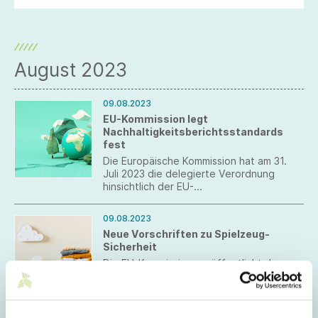
August 2023
09.08.2023
EU-Kommission legt
Nachhaltigkeitsberichtsstandards
fest
Die Europäische Kommission hat am 31.
Juli 2023 die delegierte Verordnung
hinsichtlich der EU-
Nachhaltigkeitsberichtsstandards
verabschiedet. Die viermonatige Prüffrist
09.08.2023
für den Rat und das EP beginnt am 21.
Neue Vorschriften zu Spielzeug-
August 2023.
Sicherheit
Die EU-Kommission veröffentlicht den
Entwurf einer neuen EU-
Spielzeugverordnung, die die EU-
Spielzeugrichtlinie ablösen soll. Kernstück
der Novelle ist die Verschärfung der