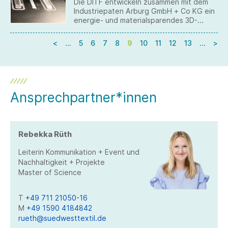
Die DITF entwickeln zusammen mit dem
Industriepaten Arburg GmbH + Co KG ein
energie- und materialsparendes 3D-
Druckverfahrens für leichte biobasierte
Faserverbundwerkstoffe.
<
…
5
6
7
8
9
10
11
12
13
…
>
Ansprechpartner*innen
Rebekka Rüth
Leiterin Kommunikation + Event und
Nachhaltigkeit + Projekte
Master of Science
T
+49 711 21050-16
M
+49 1590 4184842
rueth@suedwesttextil.de