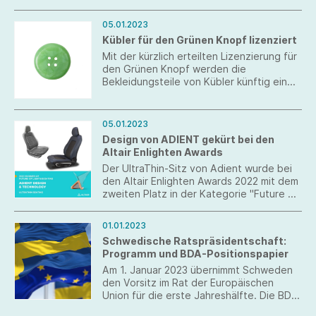
Verringerung von Retouren und somit
mehr Nachhaltigkeit im Fashion E-
05.01.2023
Commerce.
Kübler für den Grünen Knopf lizenziert
Mit der kürzlich erteilten Lizenzierung für
den Grünen Knopf werden die
Bekleidungsteile von Kübler künftig ein
staatliches Textilsiegel tragen, das
soziale und ökologische Kriterien zugleich
abdeckt.
05.01.2023
Design von ADIENT gekürt bei den
Altair Enlighten Awards
Der UltraThin-Sitz von Adient wurde bei
den Altair Enlighten Awards 2022 mit dem
zweiten Platz in der Kategorie "Future of
Lightweighting" ausgezeichnet.
01.01.2023
Schwedische Ratspräsidentschaft:
Programm und BDA-Positionspapier
Am 1. Januar 2023 übernimmt Schweden
den Vorsitz im Rat der Europäischen
Union für die erste Jahreshälfte. Die BDA
hat ein Positionspapier zu den