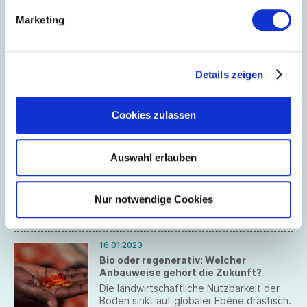
Anforderungen für nachhaltige Produkte
festgelegt. Nachfolgend finden Sie die
Marketing
wichtigsten Regelungen
April 2023
zusammengefasst.
06.04.2023
Details zeigen
Cotonea erneut führende deutsche
Marke für biologische und faire
Baumwolle
Cookies zulassen
Zum wiederholten Mal nimmt Cotonea im
globalen Nachhaltigkeitsranking Material
Change Index (MCI) den ersten Platz
Auswahl erlauben
unter den deutschen Textilmarken in den
Kategorien biologisch und fair erzeugter
Baumwolle ein.
Nur notwendige Cookies
Januar 2023
16.01.2023
Bio oder regenerativ: Welcher
Anbauweise gehört die Zukunft?
Die landwirtschaftliche Nutzbarkeit der
Böden sinkt auf globaler Ebene drastisch.