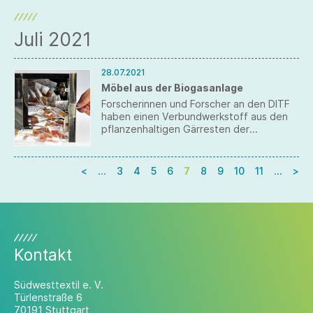
Juli 2021
28.07.2021
Möbel aus der Biogasanlage
Forscherinnen und Forscher an den DITF
haben einen Verbundwerkstoff aus den
pflanzenhaltigen Gärresten der
Biogasanlage entwickelt.
<
…
3
4
5
6
7
8
9
10
11
…
>
Kontakt
Südwesttextil e. V.
Türlenstraße 6
70191 Stuttgart