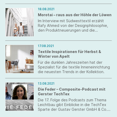
Newcomer-Brands an. Und – Gründerin
Tanja Kosar möchte darüber hinaus zu
18.08.2021
wichtigen Themen aufklären, Frauen in
Morotai – raus aus der Höhle der Löwen
ihren Karrieren unterstützen, Vorbilder
vorstellen und gemeinsam bessere
Im Interview mit Südwesttextil erzählt
nachhaltige Lösungen finden.
Rafy Ahmed von der Designphilosophie,
den Produktneuerungen und die
Fokussierung auf Direktvertrieb mit
eigenem Store in Metzingen.
17.08.2021
Textile Inspirationen für Herbst &
Winter von Apelt
Für die dunklen Jahreszeiten hat der
Spezialist für die textile Inneneinrichtung
die neuesten Trends in der Kollektion.
13.08.2021
Die Feder – Composite-Podcast mit
Gerster TechTex
Die 17. Folge des Podcasts zum Thema
Leichtbau gibt Einblicke in die TechTex
Sparte der Gustav Gerster GmbH & Co.
KG.