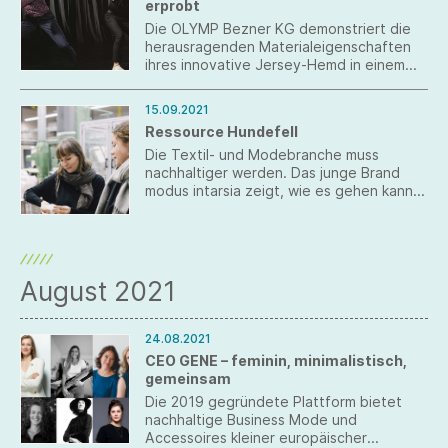
erprobt
schätzen sie vor allem auch die
individuellen Auswahlmöglichkeiten, die
Die OLYMP Bezner KG demonstriert die
ihnen die neue Kollektion Kübler Reflectiq
herausragenden Materialeigenschaften
des Unternehmens Paul H. Kübler
ihres innovative Jersey-Hemd in einem
Bekleidungswerk GmbH & Co. KG in
außergewöhnlichen Belastungstest.
Plüderhausen bietet.
15.09.2021
Ressource Hundefell
Die Textil- und Modebranche muss
nachhaltiger werden. Das junge Brand
modus intarsia zeigt, wie es gehen kann.
Aus der Unterwolle von Hunden, die
normalerweise ausgekämmt wird und im
Müll landet, haben die zwei Gründerinnen
ein hochwertiges Garn entwickelt.
August 2021
24.08.2021
CEO GENE – feminin, minimalistisch,
gemeinsam
Die 2019 gegründete Plattform bietet
nachhaltige Business Mode und
Accessoires kleiner europäischer