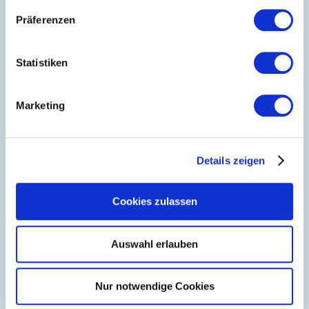
Württemberg Focus Open ausgezeichnet.
Präferenzen
18.10.2021
faircollect – Innovatives
Statistiken
Wiederverwertungskonzept
Die Südwesttextil-Mitglieder Mattes &
Ammann GmbH & Co. KG und Heinrich
Marketing
Glaeser Nachf. GmbH haben zusammen
ein innovatives, zukunftsweisendes
Verfahren entwickelt um textile Produkte
12.10.2021
in den Kreislauf zurückzuführen.
Textilien sind das Material der Zukunft
Details zeigen
Veranstaltungsrückblick: Am 20.
September 2021 fand die Forums- und
Matchmaking-Veranstaltung im Pop-up
Cookies zulassen
House of Switzerland in Stuttgart statt.
05.10.2021
Auswahl erlauben
OLYMP startet neue Markenkampagne
unter MY SIGNATURE
Die Bietigheimer Fashion Brand kooperiert
Nur notwendige Cookies
mit dem Berliner Interieur-Designer Chris
Glass.