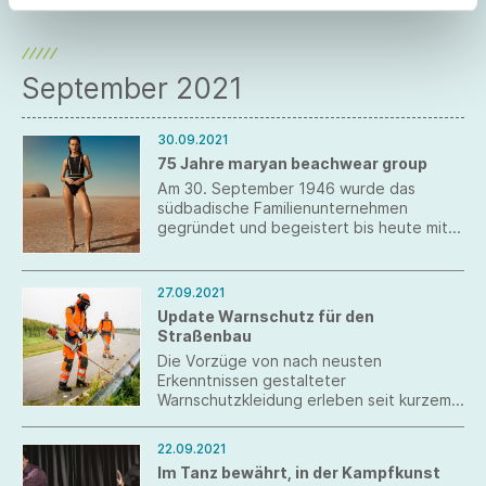
September 2021
30.09.2021
75 Jahre maryan beachwear group
Am 30. September 1946 wurde das
südbadische Familienunternehmen
gegründet und begeistert bis heute mit
Design und Passform.
27.09.2021
Update Warnschutz für den
Straßenbau
Die Vorzüge von nach neusten
Erkenntnissen gestalteter
Warnschutzkleidung erleben seit kurzem
die knapp 70 Beschäftigten im
Betriebsdienst des Straßenbauamts
22.09.2021
Rems-Murr-Kreis. Neben modernen
Im Tanz bewährt, in der Kampfkunst
Schnitten und hohem Tragekomfort