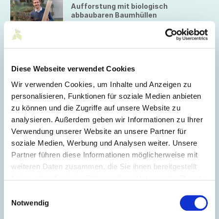
Aufforstung mit biologisch
abbaubaren Baumhüllen
Die Deutschen Institute für Textil- und
Faserforschung Denkendorf (DITF) haben
aus nachwachsenden Rohstoffen ein
biologisch abbaubares Garn für
Wuchshüllen entwickelt.
18.11.2021
Diese Webseite verwendet Cookies
Textilforschung für
Wir verwenden Cookies, um Inhalte und Anzeigen zu
Weltraummissionen
personalisieren, Funktionen für soziale Medien anbieten
Das neue SmartTex Shirt transferiert
mittels integrierter Sensoren
zu können und die Zugriffe auf unsere Website zu
physiologische Daten von Astronautinnen
analysieren. Außerdem geben wir Informationen zu Ihrer
und Astronauten über ein drahtloses
Verwendung unserer Website an unsere Partner für
Kommunikationsnetzwerk zur Erde.
soziale Medien, Werbung und Analysen weiter. Unsere
Oktober 2021
Partner führen diese Informationen möglicherweise mit
weiteren Daten zusammen, die Sie ihnen bereitgestellt
haben oder die sie im Rahmen Ihrer Nutzung der Dienste
18.10.2021
Gold für Rökona
gesammelt haben.
Einwilligungsauswahl
Das Tübinger Unternehmen wurde für
Notwendig
seine Produktgruppe „Wirkungsvoll“ mit
dem Internationalen Designpreis Baden-