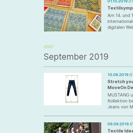
01.10.2019
//
Textilsymp
Am 14. und 
internationa
digitalen We
untersucht 
Zukunft his
Südamerika, 
Schwerpunkt
September 2019
Reutlingen, 
von Baelz im
10.09.2019
/
Stretch yo
MoveOn D
MUSTANG un
Kollektion 
Jeans von M
höchsten Ko
09.09.2019
/
Textile Ide