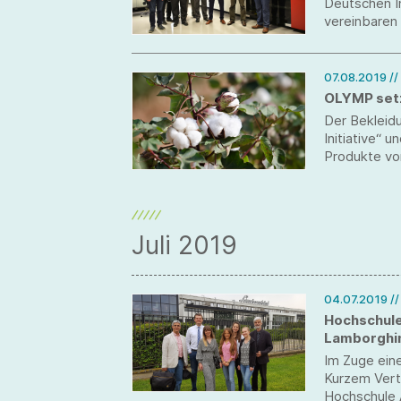
Deutschen In
vereinbaren
07.08.2019
//
OLYMP setz
Der Bekleidu
Initiative“ 
Produkte vo
ein. Allen v
das wichtig
rund 40 Pro
Bis 2022 sol
Juli 2019
werden.
04.07.2019
/
Hochschule
Lamborghi
Im Zuge eine
Kurzem Vert
Hochschule 