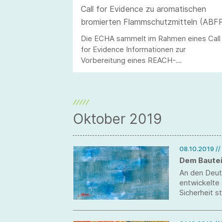
Call for Evidence zu aromatischen
bromierten Flammschutzmitteln (ABF
Die ECHA sammelt im Rahmen eines Call
for Evidence Informationen zur
Vorbereitung eines REACH-
Beschränkungsvorschlags zu nicht-
polymeren aromatischen bromierten
Flammschutzmitteln. Zur Vorbereitung ei
Branchenstellungnahme bitten wir um
zeitnahe Rückmeldungen aus den
Oktober 2019
Unternehmen.
08.10.2019
//
Dem Bautei
An den Deuts
entwickelte
Sicherheit s