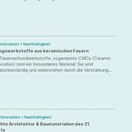
gruppe im Juni gemeinsam mit ihrem betreuenden
r. Ezzeddine Laourine und Dekan Prof. Dr. Hans Joachim
irma Lamborghini in Italien.
 Innovation + Nachhaltigkeit
ngswerkstoffe aus keramischen Fasern
 Faserverbundwerkstoffe, sogenannte CMCs (Ceramic
sites) sind ein besonderes Material: Sie sind
turbeständig und widerstehen durch die Verstärkung
chen Fasern rasche und starke Temperaturänderungen
 – ganz im Gegensatz zu konventioneller Keramik.
chließen sich für diese Werkstoffe besondere
Einsatzgebiete.
/ Innovation + Nachhaltigkeit
hte Architektur & Baumaterialien des 21.
rts