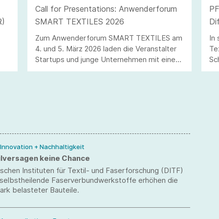
Call for Presentations: Anwenderforum
PF
R)
SMART TEXTILES 2026
Di
Te
Zum Anwenderforum SMART TEXTILES am
In
4. und 5. März 2026 laden die Veranstalter
Te
Startups und junge Unternehmen mit einem
Sc
Call for Presentations dazu ein, ihre
Me
Innovationen einem Fachpublikum aus
un
ner
Unternehmen, Forschung und Entwicklung
Au
zu präsentieren.
An
Üb
Um
er
 Innovation + Nachhaltigkeit
lversagen keine Chance
chen Instituten für Textil- und Faserforschung (DITF)
 selbstheilende Faserverbundwerkstoffe erhöhen die
tark belasteter Bauteile.