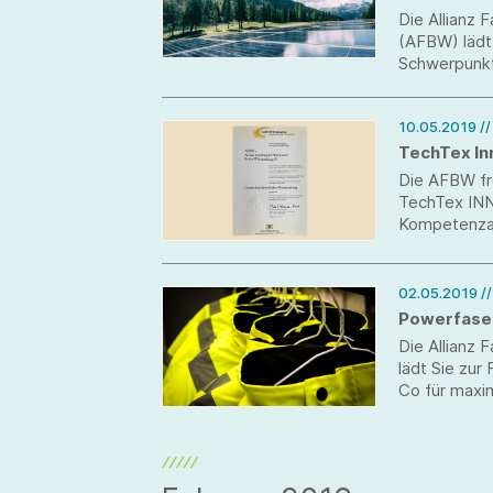
Die Allianz
(AFBW) lädt
Schwerpunkt 
10.05.2019
/
TechTex In
Die AFBW fr
TechTex IN
Kompetenzat
zu können.
02.05.2019
/
Powerfaser
Die Allianz
lädt Sie zur
Co für maxi