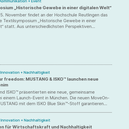
 Kommunikation + Event
osium „Historische Gewebe in einer digitalen Welt“
15. November findet an der Hochschule Reutlingen das
le Textilsymposium „Historische Gewebe in einer
lt“ statt. Aus unterschiedlichsten Perspektiven
das Symposium die Vergangenheit, Gegenwart und
torischer Textilsammlungen unter anderem aus Europa,
Japan und Indien. Dabei liegt ein besonderer
 auf der japanischen Sammlung der Hochschule
die der Leibarzt des japanischen Kaiserhauses, Dr. Erwin
 19. Jahrhundert aus dem Kaiserreich mitbrachte.
/ Innovation + Nachhaltigkeit
ur freedom: MUSTANG & ISKO™ launchen neue
enim
d ISKO™ präsentierten eine neue, gemeinsame
bei einem Launch-Event in München. Die neuen MoveOn-
USTANG mit dem ISKO Blue Skin™-Stoff garantieren
mfort und maximale Bewegungsfreiheit.
/ Innovation + Nachhaltigkeit
en für Wirtschaftskraft und Nachhaltigkeit