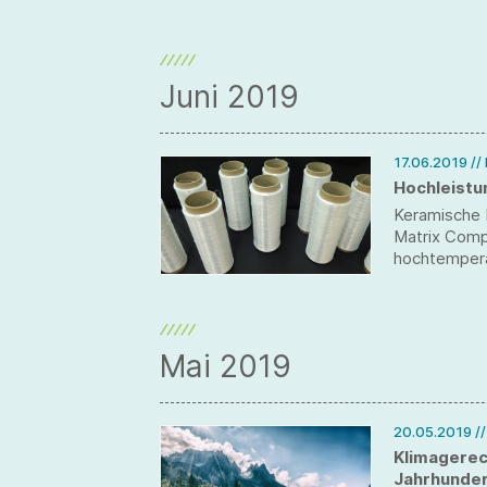
die Projekt
Professor D
Illgner die F
Juni 2019
17.06.2019
//
Hochleistu
Keramische
Matrix Compo
hochtempera
mit keramis
unbeschadet
Dadurch ers
technische 
Mai 2019
20.05.2019
/
Klimagerec
Jahrhunde