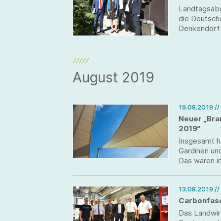
Landtagsabg
die Deutsche
Denkendorf 
August 2019
19.08.2019
/
Neuer „Bra
2019“
Insgesamt ha
Gardinen un
Das waren i
Vergleich zu
Marktforschu
13.08.2019
//
erschienene
Sonnenschut
Carbonfase
Das Landwir