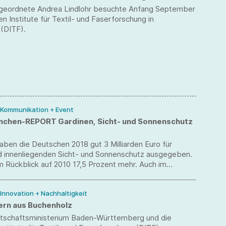
eordnete Andrea Lindlohr besuchte Anfang September
n Institute für Textil- und Faserforschung in
(DITF).
/ Kommunikation + Event
nchen-REPORT Gardinen, Sicht- und Sonnenschutz
ben die Deutschen 2018 gut 3 Milliarden Euro für
d innenliegenden Sicht- und Sonnenschutz ausgegeben.
m Rückblick auf 2010 17,5 Prozent mehr. Auch im
m Vorjahr wuchs der Markt um 2 Prozent, stellt das
ngsinstitut Marketmedia24, Köln, in seiner jetzt
 Innovation + Nachhaltigkeit
n Studie „Branchen-REPORT Gardinen, Sicht- und
z 2019“ fest.
rn aus Buchenholz
tschaftsministerium Baden-Württemberg und die