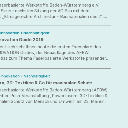
 Faserbasierte Werkstoffe Baden-Württemberg e.V.
 Sie zur nächsten Sitzung der AG Bau mit dem
„Klimagerechte Architektur – Baumaterialien des 21.
Jahrhunderts“ am 6. Juni 2019 ein.
/ Innovation + Nachhaltigkeit
novation Guide 2019
eut sich sehr Ihnen heute die ersten Exemplare des
NOVATION Guides, der Neuauflage des AFBW
las zum Thema Faserbasierte Werkstoffe präsentieren
/ Innovation + Nachhaltigkeit
n, 3D-Textilien & Co für maximalen Schutz
 Faserbasierte Werkstoffe Baden-Württemberg (AFBW)
 Fiber-Push-Veranstaltung „Powerfasern, 3D-Textilien &
malen Schutz von Mensch und Umwelt“ am 23. Mai ein.