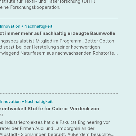
stitute für Textil- und Faserforschung (DITF)
 eine Forschungskooperation.
 Innovation + Nachhaltigkeit
t immer mehr auf nachhaltig erzeugte Baumwolle
ngsspezialist ist Mitglied im Programm „Better Cotton
und setzt bei der Herstellung seiner hochwertigen
rwiegend Naturfasern aus nachwachsenden Rohstoffen
oran Baumwolle, die mit 95 Prozent Gesamtfaseranteil
ste Ausgangsmaterial darstellt. Inzwischen stammen
zent der Beschaffungsmengen aus nachhaltigen Quellen.
l der Wert auf mindestens 50 Prozent gesteigert
/ Innovation + Nachhaltigkeit
 entwickelt Stoffe für Cabrio-Verdeck von
ni
s Industrieprojektes hat die Fakultät Engineering vor
reter der Firmen Audi und Lamborghini an der
Albstadt- Sigmaringen begrüßt. Außerdem besuchte