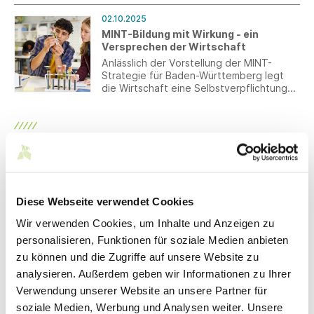
Nutzer sich damit mitten ins Formel-1-
02.10.2025
Geschehen versetzen lassen.
MINT-Bildung mit Wirkung - ein
Versprechen der Wirtschaft
Anlässlich der Vorstellung der MINT-
Strategie für Baden-Württemberg legt
die Wirtschaft eine Selbstverpflichtung
für außerschulische MINT-Initiativen vor.
Darin bekennen sich die Partner zu
verbindlichen Zielen und Kriterien, die für
ein verlässliches und qualitativ
Sep 2025
hochwertiges außerschulisches MINT-
Angebot stehen.
30.09.2025
GLAESER Textil übernimmt
Diese Webseite verwendet Cookies
Lagerbestände und überschüssige
Waren
Wir verwenden Cookies, um Inhalte und Anzeigen zu
GLAESER Textil unterstützt Händler und
personalisieren, Funktionen für soziale Medien anbieten
Hersteller von Textilien, Bekleidung und
zu können und die Zugriffe auf unsere Website zu
Schuhen bei der Umsetzung des
analysieren. Außerdem geben wir Informationen zu Ihrer
Vernichtungsverbots ihrer Waren. Zum
Service des Ulmer
Verwendung unserer Website an unsere Partner für
29.09.2025
Traditionsunternehmens und seiner
soziale Medien, Werbung und Analysen weiter. Unsere
Lieferkettensorgfaltspflichtengesetz:
spezialisierten Partner gehören