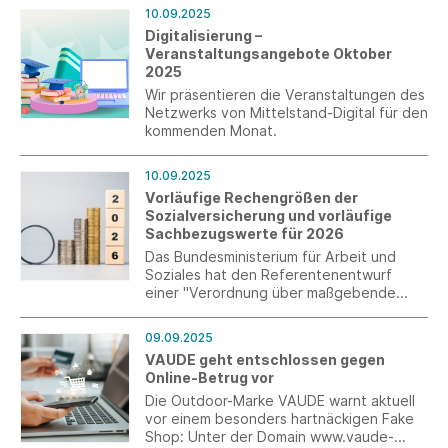
Innovation im Mittelstand gestartet.
10.09.2025
Digitalisierung –
Veranstaltungsangebote Oktober
2025
Wir präsentieren die Veranstaltungen des
Netzwerks von Mittelstand-Digital für den
kommenden Monat.
10.09.2025
Vorläufige Rechengrößen der
Sozialversicherung und vorläufige
Sachbezugswerte für 2026
Das Bundesministerium für Arbeit und
Soziales hat den Referentenentwurf
einer "Verordnung über maßgebende
Rechengrößen in der Sozialversicherung
für 2026" vorgelegt. Die Werte sind
09.09.2025
vorläufig festgelegt und müssen noch im
VAUDE geht entschlossen gegen
Bundeskabinett beschlossen werden.
Online-Betrug vor
Die Outdoor-Marke VAUDE warnt aktuell
vor einem besonders hartnäckigen Fake
Shop: Unter der Domain www.vaude-