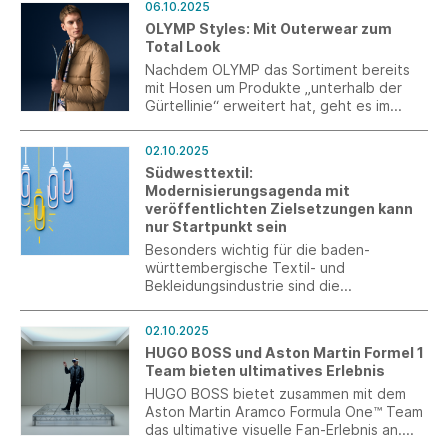
06.10.2025
einem großzügigen Sponsoring.
OLYMP Styles: Mit Outerwear zum
Total Look
Nachdem OLYMP das Sortiment bereits
mit Hosen um Produkte „unterhalb der
Gürtellinie“ erweitert hat, geht es im
Herbst 2025 mit Oberbekleidung weiter.
Mit dieser neuesten Einführung
02.10.2025
entwickelt sich der Hemdenanbieter
Südwesttextil:
immer mehr zur Lifestyle-Modemarke.
Modernisierungsagenda mit
veröffentlichten Zielsetzungen kann
nur Startpunkt sein
Besonders wichtig für die baden-
württembergische Textil- und
Bekleidungsindustrie sind die
Vereinfachung und Digitalisierung von
Verwaltungsprozessen sowie ein
02.10.2025
spürbarer und schneller Bürokratieabbau.
HUGO BOSS und Aston Martin Formel 1
Die Agenda muss nun zügig umgesetzt
Team bieten ultimatives Erlebnis
werden.
HUGO BOSS bietet zusammen mit dem
Aston Martin Aramco Formula One™ Team
das ultimative visuelle Fan-Erlebnis an.
Mithilfe der Apple Vision Pro können