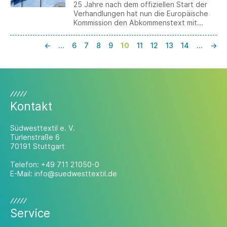
25 Jahre nach dem offiziellen Start der
Verhandlungen hat nun die Europäische
Kommission den Abkommenstext mit
Argentinien, Brasilien, Paraguay und
Uruguay dem Europäischen Parlament und
←
…
6
7
8
9
10
11
12
13
14
…
→
dem Rat vorgelegt. Obwohl alle
Befindlichkeiten einzelner Branchen und
Interessengruppen ausführlich beraten
wurden, ist die Ratifizierung alles andere
als eine Formsache.
Kontakt
Südwesttextil e. V.
Türlenstraße 6
70191 Stuttgart
Telefon:
+49 711 21050-0
E-Mail:
info@suedwesttextil.de
Service