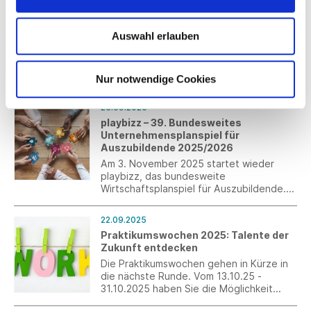
Digitalisierung zu unterstützen.
23.09.2025
Checklisten Schülerbetriebspraktikum
neu aufgelegt
Auswahl erlauben
SCHULEWIRTSCHAFT Deutschland und
die Bundesagentur für Arbeit haben ihre
Checklisten für ein erfolgreiches
Nur notwendige Cookies
Schülerbetriebspraktikum grundlegend
überarbeitet und aktualisiert. Die
23.09.2025
Handreichung richtet sich an alle
playbizz – 39. Bundesweites
Schülerinnen und Schüler, Lehrkräfte,
Unternehmensplanspiel für
Eltern sowie Betriebe - und bietet
Auszubildende 2025/2026
praxisnahe Empfehlungen für
Vorbereitung, Durchführung und
Am 3. November 2025 startet wieder
Nachbereitung von Praktika.
playbizz, das bundesweite
Wirtschaftsplanspiel für Auszubildende.
Diese treten in einem Team-Wettbewerb
von 12 bis 14 Gruppen gegeneinander an
22.09.2025
und agieren als Managerin und Manager
Praktikumswochen 2025: Talente der
eines fiktiven Unternehmens.
Zukunft entdecken
Anmeldeschluss ist der 18. Oktober 2025.
Die Praktikumswochen gehen in Kürze in
die nächste Runde. Vom 13.10.25 -
31.10.2025 haben Sie die Möglichkeit
ohne großen Zusatzaufwand