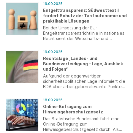
interessierte Schülerinnen und Schüler als
19.09.2025
Fachkräfte von morgen zu gewinnen.
Entgelttransparenz: Südwesttextil
Erleben Sie die Jugendlichen persönlich
fordert Schutz der Tarifautonomie und
und verzahnen Sie die Berufswelt mit der
praktikable Lösungen
Schulwelt.
Bei der Umsetzung der EU-
Entgelttransparenzrichtlinie in nationales
Recht sieht der Wirtschafts- und
Arbeitgeberverband den Bedarf,
Belastungen zu begrenzen, Flexibilität für
19.09.2025
Unternehmen und Privilegien für
Rechtslage „Landes- und
Tarifbindungen zu erhalten.
Bündnisverteidigung – Lage, Ausblick
und Folgen“
Aufgrund der gegenwärtigen
sicherheitspolitischen Lage informiert die
BDA über arbeitgeberrelevante Punkte
der aktuellen Rechtslage bezüglich
Wehrrecht, Arbeitssicherstellungsgesetz
18.09.2025
und im Zivil- und Katastrophenschutz.
Online-Befragung zum
Hinweisgeberschutzgesetz
Das Statistische Bundesamt führt eine
Online-Befragung zum
Hinweisgeberschutzgesetz durch. Als