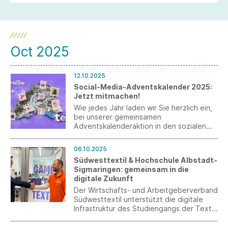
Oct 2025
12.10.2025
Social-Media-Adventskalender 2025:
Jetzt mitmachen!
Wie jedes Jahr laden wir Sie herzlich ein,
bei unserer gemeinsamen
Adventskalenderaktion in den sozialen
Medien mitzumachen. Dieses Mal steht
unser Instagram-Adventskalender unter
06.10.2025
dem Motto „Postkarten aus der TEXHUB
Südwesttextil & Hochschule Albstadt-
WORLD“.
Sigmaringen: gemeinsam in die
digitale Zukunft
Der Wirtschafts- und Arbeitgeberverband
Südwesttextil unterstützt die digitale
Infrastruktur des Studiengangs der Textil-
und Bekleidungstechnologie der
Hochschule Albstadt-Sigmaringen mit