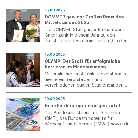
interessiertes Unternehmen können Sie
bis zum 31. Oktober 2025 an der
15.09.2025
Befragung teilnehmen.
DOMMER gewinnt Großen Preis des
Mittelstandes 2025
Die DOMMER Stuttgarter Fahnenfabrik
GmbH zählt in diesem Jahr zu den
Preisträgern des renommierten „Großen
Preis des Mittelstandes“ der Oskar-
Patzelt-Stiftung.
15.09.2025
OLYMP: Der Stoff für erfolgreiche
Karrieren im Modebusiness
Mit qualifizierten Ausbildungsplätzen in
mehreren Berufsbildern und
verschiedenen dualen Studiengängen
bietet die für ihre herausragenden
Hemden, Pullover, T-Shirts & Co.
10.09.2025
international bekannte Modemarke
Neue Förderprogramme gestartet
jungen Menschen attraktive
Karriereperspektiven.
Das Bundesministerium der Finanzen
(BMF), das Bundesministerium für
Wirtschaft und Energie (BMWE) sowie die
KfW haben neue Förderprogramme zur
Unterstützung der Digitalisierung und