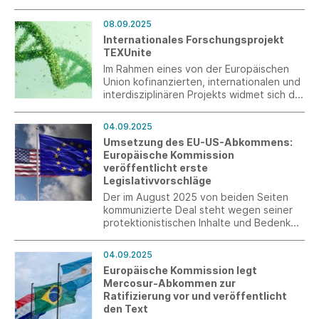
de.com wird derzeit ein gefälschter
Webshop betrieben, der große
08.09.2025
Ähnlichkeit mit dem offiziellen VAUDE
Internationales Forschungsprojekt
Onlineshop hat.
TEXUnite
Im Rahmen eines von der Europäischen
Union kofinanzierten, internationalen und
interdisziplinären Projekts widmet sich die
Hochschule Albstadt-Sigmaringen dem
Thema Nachhaltigkeit in der Textil- und
04.09.2025
Bekleidungsbranche auf europäischer
Umsetzung des EU-US-Abkommens:
Ebene. Das TexUnite-Projekt zielt darauf
Europäische Kommission
ab, wesentliche Schlüsselkompetenzen
veröffentlicht erste
zu fördern, um die Nachhaltigkeitsziele zu
Legislativvorschläge
erreichen.
Der im August 2025 von beiden Seiten
kommunizierte Deal steht wegen seiner
protektionistischen Inhalte und Bedenken
hinsichtlich des Respekts der
multilateralen Regeln der WTO weiterhin
04.09.2025
in der Kritik. Die Europäische Kommission
Europäische Kommission legt
in Brüssel hingegen verteidigt die
Mercosur-Abkommen zur
getroffenen Abmachungen und stellt nun
Ratifizierung vor und veröffentlicht
erste Vorschläge zu deren Umsetzung in
den Text
EU-Recht vor.