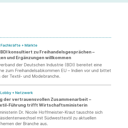
pe
mi
/ Fachkräfte + Märkte
: BDI konsultiert zu Freihandelsgesprächen –
en und Ergänzungen willkommen
erband der Deutschen Industrie (BDI) bereitet eine
me zum Freihandelsabkommen EU – Indien vor und bittet
s der Textil- und Modebranche.
/ Lobby + Netzwerk
g der vertrauensvollen Zusammenarbeit –
til-Führung trifft Wirtschaftsministerin
inisterin Dr. Nicole Hoffmeister-Kraut tauschte sich
äsidentenwechsel mit Südwesttextil zu aktuellen
 Themen der Branche aus.