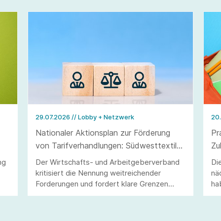
29.07.2026
// Lobby + Netzwerk
20
Nationaler Aktionsplan zur Förderung
Pr
von Tarifverhandlungen: Südwesttextil
Zu
warnt vor Eingriffen in Tarifautonomie
ng
Der Wirtschafts- und Arbeitgeberverband
Di
und Koalitionsfreiheit
kritisiert die Nennung weitreichender
nä
Forderungen und fordert klare Grenzen
ha
staatlichen Handelns.
Zu
un
ge