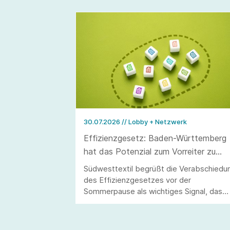
30.07.2026
// Lobby + Netzwerk
Effizienzgesetz: Baden-Württemberg
hat das Potenzial zum Vorreiter zu
werden
Südwesttextil begrüßt die Verabschiedu
des Effizienzgesetzes vor der
Sommerpause als wichtiges Signal, das
allerdings erst durch eine stringente
Umsetzung überzeugen kann.