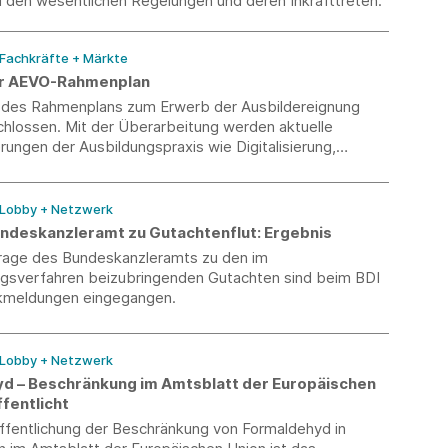
u den wesentlichen Regelungen und deren Inkrafttreten.
 Fachkräfte + Märkte
r AEVO-Rahmenplan
des Rahmenplans zum Erwerb der Ausbildereignung
hlossen. Mit der Überarbeitung werden aktuelle
ungen der Ausbildungspraxis wie Digitalisierung,
t und Nachhaltigkeit stärker berücksichtigt.
 Lobby + Netzwerk
ndeskanzleramt zu Gutachtenflut: Ergebnis
rage des Bundeskanzleramts zu den im
sverfahren beizubringenden Gutachten sind beim BDI
kmeldungen eingegangen.
 Lobby + Netzwerk
d – Beschränkung im Amtsblatt der Europäischen
fentlicht
öffentlichung der Beschränkung von Formaldehyd in