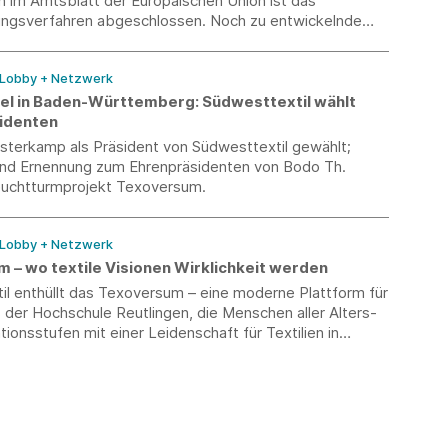
n im Amtsblatt der Europäischen Union ist das
gsverfahren abgeschlossen. Noch zu entwickelnde
er ECHA sollen eine harmonisierte Umsetzung der
ngen für die Messung der Formaldehydemissionen
 Lobby + Netzwerk
l in Baden-Württemberg: Südwesttextil wählt
identen
sterkamp als Präsident von Südwesttextil gewählt;
nd Ernennung zum Ehrenpräsidenten von Bodo Th.
Leuchtturmprojekt Texoversum.
 Lobby + Netzwerk
 – wo textile Visionen Wirklichkeit werden
il enthüllt das Texoversum – eine moderne Plattform für
der Hochschule Reutlingen, die Menschen aller Alters-
ationsstufen mit einer Leidenschaft für Textilien in
temberg zusammenbringt.