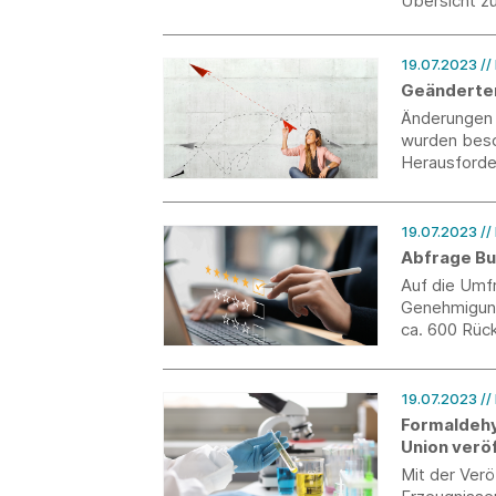
Übersicht z
19.07.2023
//
Geänderte
Änderungen 
wurden besc
Herausforder
Heterogenitä
19.07.2023
//
Abfrage Bu
Auf die Umf
Genehmigung
ca. 600 Rüc
19.07.2023
//
Formaldehy
Union veröf
Mit der Ver