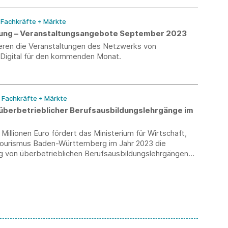
/ Fachkräfte + Märkte
erung – Veranstaltungsangebote September 2023
ieren die Veranstaltungen des Netzwerks von
-Digital für den kommenden Monat.
/ Fachkräfte + Märkte
überbetrieblicher Berufsausbildungslehrgänge im
1 Millionen Euro fördert das Ministerium für Wirtschaft,
Tourismus Baden-Württemberg im Jahr 2023 die
g von überbetrieblichen Berufsausbildungslehrgängen
ldende, die einen Ausbildungsvertrag mit einem baden-
gischen Unternehmen abgeschlossen haben.