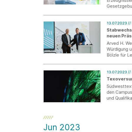
Erzeugnisse
Gesetzgebun
Leitlinien d
Testbedingu
13.07.2023
//
erleichtern.
Stabwechse
neuen Präs
Arved H. We
Würdigung u
Bölzle für 
13.07.2023
//
Texoversum
Südwesttext
den Campus 
und Qualifik
Baden-Würt
Jun 2023