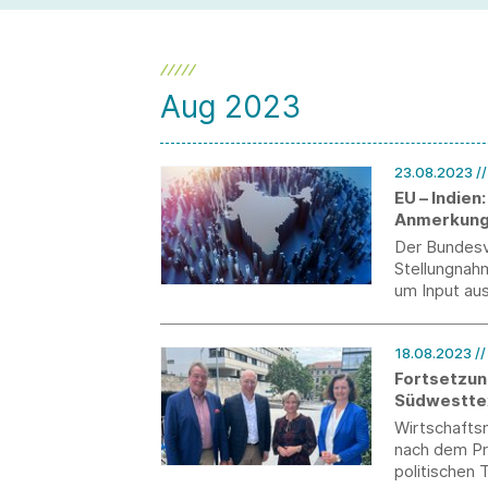
Aug 2023
23.08.2023
/
EU – Indien
Anmerkung
Der Bundesv
Stellungnah
um Input au
18.08.2023
/
Fortsetzun
Südwesttex
Wirtschaftsm
nach dem Pr
politischen