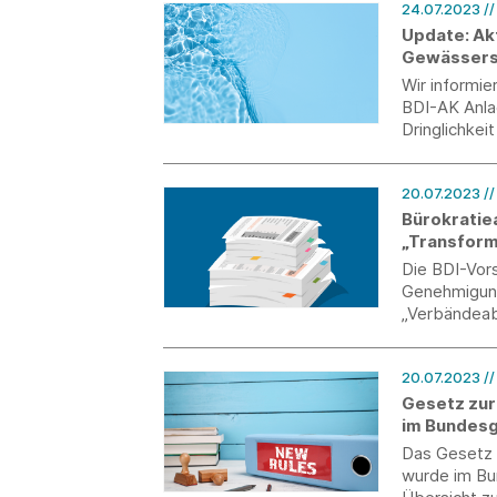
24.07.2023
/
Update: Ak
Gewässers
Wir informi
BDI-AK Anla
Dringlichke
wassergefäh
Vorbereitung
20.07.2023
/
September 
Bürokratie
„Transform
Die BDI-Vor
Genehmigungs
„Verbändeab
über die kat
20.07.2023
/
Gesetz zur
im Bundesg
Das Gesetz 
wurde im Bun