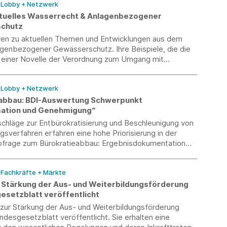
/ Lobby + Netzwerk
tuelles Wasserrecht & Anlagenbezogener
chutz
eren zu aktuellen Themen und Entwicklungen aus dem
genbezogener Gewässerschutz. Ihre Beispiele, die die
it einer Novelle der Verordnung zum Umgang mit
rdenden Stoffen (AwSV) unterstützen, werden in
 auf die nächste Sitzung des BDI AK bis zum 10.
/ Lobby + Netzwerk
2023 entgegengenommen.
abbau: BDI-Auswertung Schwerpunkt
ation und Genehmigung“
schläge zur Entbürokratisierung und Beschleunigung von
verfahren erfahren eine hohe Priorisierung in der
frage zum Bürokratieabbau: Ergebnisdokumentation
egorisierten und priorisierten Einzelvorschläge“.
/ Fachkräfte + Märkte
 Stärkung der Aus- und Weiterbildungsförderung
esetzblatt veröffentlicht
zur Stärkung der Aus- und Weiterbildungsförderung
desgesetzblatt veröffentlicht. Sie erhalten eine