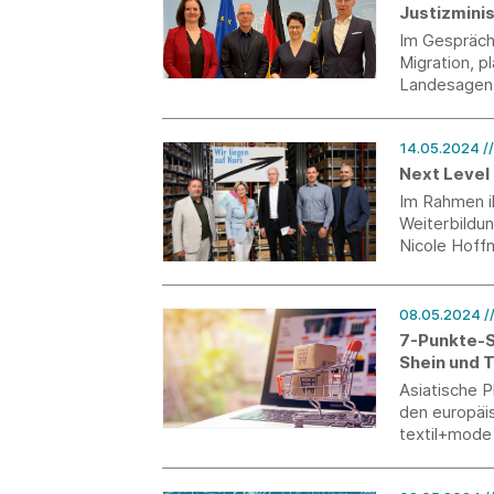
Justizminis
Im Gespräch 
Migration, p
Landesagent
14.05.2024
/
Next Level
Im Rahmen ih
Weiterbildun
Nicole Hoff
08.05.2024
/
7-Punkte-S
Shein und 
Asiatische 
den europäis
textil+mode
7-Punkte-So