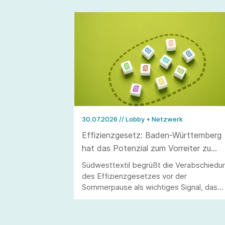
30.07.2026
// Lobby + Netzwerk
Effizienzgesetz: Baden-Württemberg
hat das Potenzial zum Vorreiter zu
werden
Südwesttextil begrüßt die Verabschiedu
des Effizienzgesetzes vor der
Sommerpause als wichtiges Signal, das
allerdings erst durch eine stringente
Umsetzung überzeugen kann.