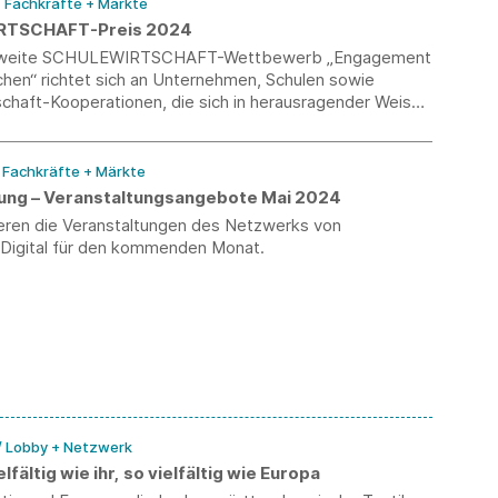
/ Fachkräfte + Märkte
RTSCHAFT-Preis 2024
sweite SCHULEWIRTSCHAFT-Wettbewerb „Engagement
chen“ richtet sich an Unternehmen, Schulen sowie
chaft-Kooperationen, die sich in herausragender Weise
ttstelle Schule-Beruf engagieren. Die Bewerbungsfrist
. August 2024.
/ Fachkräfte + Märkte
erung – Veranstaltungsangebote Mai 2024
ieren die Veranstaltungen des Netzwerks von
-Digital für den kommenden Monat.
/ Lobby + Netzwerk
elfältig wie ihr, so vielfältig wie Europa