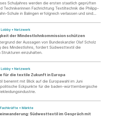
ses Schuljahres werden die ersten staatlich geprüften
d Technikerinnen Fachrichtung Textiltechnik die Philipp-
n-Schule in Balingen erfolgreich verlassen und sind
s auf diese Aufgaben vorbereitet.
/ Lobby + Netzwerk
keit der Mindestlohnkommission schützen
tergrund der Aussagen von Bundeskanzler Olaf Scholz
 des Mindestlohns, fordert Südwesttextil die
 Strukturen einzuhalten.
/ Lobby + Netzwerk
 für die textile Zukunft in Europa
l benennt mit Blick auf die Europawahl im Juni
 politische Eckpunkte für die baden-württembergische
Bekleidungsindustrie.
 Fachkräfte + Märkte
einwanderung: Südwesttextil im Gespräch mit