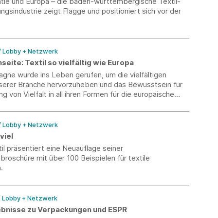
tie und Europa – die baden-württembergische Textil-
ngsindustrie zeigt Flagge und positioniert sich vor der
/ Lobby + Netzwerk
ite: Textil so vielfältig wie Europa
gne wurde ins Leben gerufen, um die vielfältigen
serer Branche hervorzuheben und das Bewusstsein für
g von Vielfalt in all ihren Formen für die europäische
t zu stärken.
/ Lobby + Netzwerk
viel
l präsentiert eine Neuauflage seiner
broschüre mit über 100 Beispielen für textile
.
/ Lobby + Netzwerk
ebnisse zu Verpackungen und ESPR