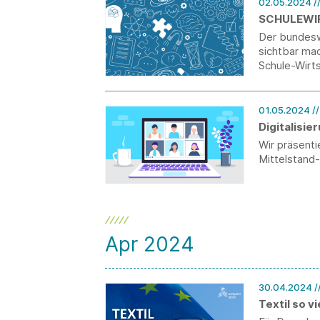
02.05.2024
/
SCHULEWI
Der bunde
sichtbar ma
Schule-Wirts
an der Schni
endet am 11
01.05.2024
/
Digitalisi
Wir präsent
Mittelstand
Apr 2024
30.04.2024
/
Textil so vi