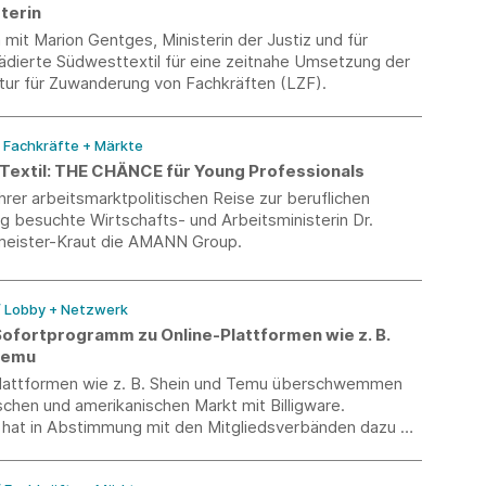
terin
mit Marion Gentges, Ministerin der Justiz und für
lädierte Südwesttextil für eine zeitnahe Umsetzung der
ur für Zuwanderung von Fachkräften (LZF).
/ Fachkräfte + Märkte
 Textil: THE CHÄNCE für Young Professionals
rer arbeitsmarktpolitischen Reise zur beruflichen
g besuchte Wirtschafts- und Arbeitsministerin Dr.
meister-Kraut die AMANN Group.
/ Lobby + Netzwerk
ofortprogramm zu Online-Plattformen wie z. B.
Temu
Plattformen wie z. B. Shein und Temu überschwemmen
chen und amerikanischen Markt mit Billigware.
 hat in Abstimmung mit den Mitgliedsverbänden dazu ein
fortprogramm formuliert.