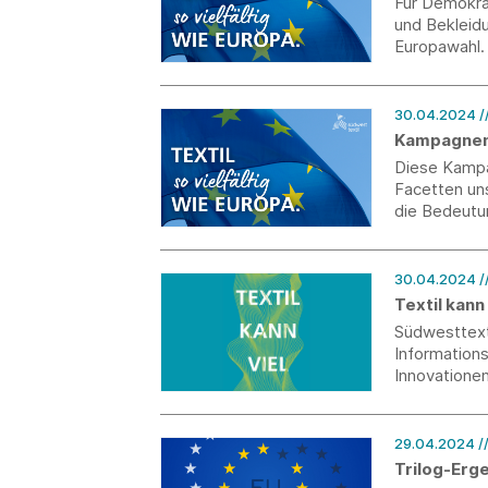
Für Demokra
und Bekleidu
Europawahl.
30.04.2024
/
Kampagnense
Diese Kampa
Facetten un
die Bedeutun
Gemeinschaf
30.04.2024
/
Textil kann 
Südwesttexti
Informations
Innovationen
29.04.2024
/
Trilog-Erg