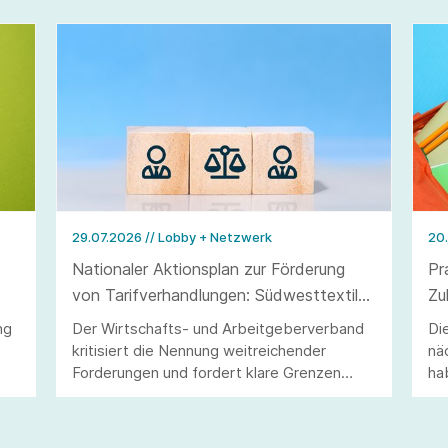
29.07.2026
// Lobby + Netzwerk
20
Nationaler Aktionsplan zur Förderung
Pr
von Tarifverhandlungen: Südwesttextil
Zu
warnt vor Eingriffen in Tarifautonomie
ng
Der Wirtschafts- und Arbeitgeberverband
Di
und Koalitionsfreiheit
kritisiert die Nennung weitreichender
nä
Forderungen und fordert klare Grenzen
ha
staatlichen Handelns.
Zu
un
ge