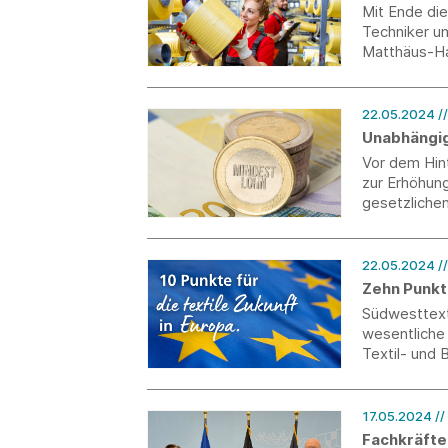
Mit Ende die
Techniker un
Matthäus-Hah
dann besten
22.05.2024
/
Unabhängig
Vor dem Hin
zur Erhöhung
gesetzlichen
22.05.2024
/
Zehn Punkte
Südwesttexti
wesentliche
Textil- und 
17.05.2024
//
Fachkräfte