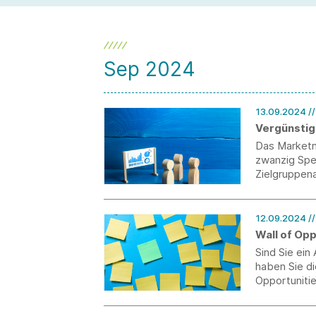
Sep 2024
13.09.2024
/
Vergünstig
Das Marketm
zwanzig Spe
Zielgruppena
sowie Forec
12.09.2024
/
Wall of Op
Sind Sie ei
haben Sie di
Opportuniti
dadurch von 