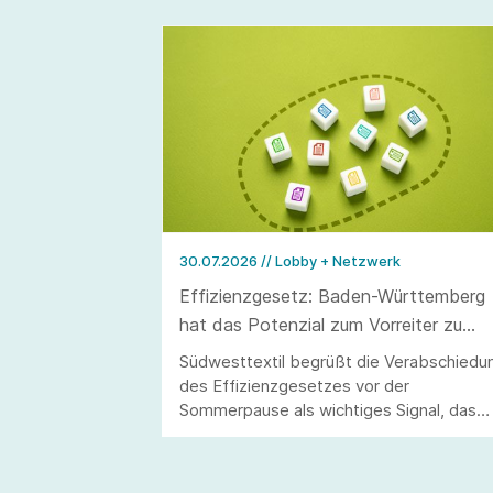
30.07.2026
// Lobby + Netzwerk
Effizienzgesetz: Baden-Württemberg
hat das Potenzial zum Vorreiter zu
werden
Südwesttextil begrüßt die Verabschiedu
des Effizienzgesetzes vor der
Sommerpause als wichtiges Signal, das
allerdings erst durch eine stringente
Umsetzung überzeugen kann.