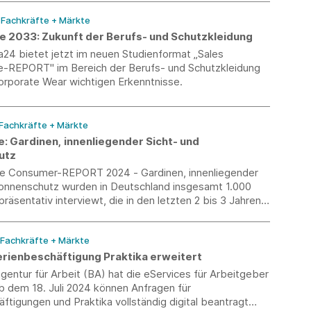
/ Fachkräfte + Märkte
e 2033: Zukunft der Berufs- und Schutzkleidung
24 bietet jetzt im neuen Studienformat „Sales
-REPORT" im Bereich der Berufs- und Schutzkleidung
orporate Wear wichtigen Erkenntnisse.
 Fachkräfte + Märkte
: Gardinen, innenliegender Sicht- und
utz
die Consumer-REPORT 2024 - Gardinen, innenliegender
Sonnenschutz wurden in Deutschland insgesamt 1.000
räsentativ interviewt, die in den letzten 2 bis 3 Jahren
orhänge, Rollos, Jalousien oder andere Produkte aus dem
enliegender Sicht- und Sonnenschutz gekauft haben.
 Fachkräfte + Märkte
erienbeschäftigung Praktika erweitert
entur für Arbeit (BA) hat die eServices für Arbeitgeber
b dem 18. Juli 2024 können Anfragen für
ftigungen und Praktika vollständig digital beantragt