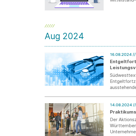
Aug 2024
16.08.2024
/
Entgeltfort
Leistungs
Südwesttexti
Entgeltfortz
ausstehende
für ein Leis
Gesetzesgru
14.08.2024
/
Praktikum
Der Aktions
Württemberg
Unternehmen