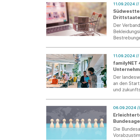
11.09.2024
/
Südwesttext
Drittstaat
Der Verband
Bekleidungsi
Bestrebunge
gegenüber a
fairen Wett
11.09.2024
//
familyNET 
Unternehm
Der landesw
an den Star
und zukunft
06.09.2024
/
Erleichter
Bundesagen
Die Bundesag
Vorabzustimm