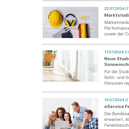
22.07.2024
/
Marktstudi
Marketmedia
Performance
sowie der C
17.07.2024
//
Neue Studie
Sonnensch
Für die Stu
Sicht- und 
Personen rep
Gardinen, V
Bereich inn
15.07.2024
//
eService F
Die Bundesag
erweitert. A
Ferienbeschä