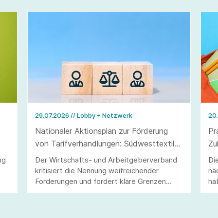
29.07.2026
// Lobby + Netzwerk
20
Nationaler Aktionsplan zur Förderung
Pr
von Tarifverhandlungen: Südwesttextil
Zu
warnt vor Eingriffen in Tarifautonomie
ng
Der Wirtschafts- und Arbeitgeberverband
Di
und Koalitionsfreiheit
kritisiert die Nennung weitreichender
nä
Forderungen und fordert klare Grenzen
ha
staatlichen Handelns.
Zu
un
ge