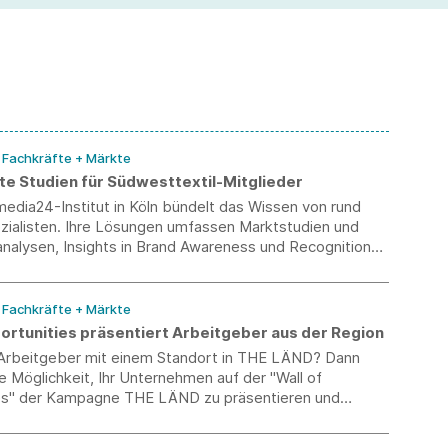
pe
mi
/ Fachkräfte + Märkte
te Studien für Südwesttextil-Mitglieder
edia24-Institut in Köln bündelt das Wissen von rund
zialisten. Ihre Lösungen umfassen Marktstudien und
nalysen, Insights in Brand Awareness und Recognition
asts und Zukunftsforschung.
/ Fachkräfte + Märkte
portunities präsentiert Arbeitgeber aus der Region
n Arbeitgeber mit einem Standort in THE LÄND? Dann
e Möglichkeit, Ihr Unternehmen auf der "Wall of
es" der Kampagne THE LÄND zu präsentieren und
einer erhöhten Sichtbarkeit zu profitieren.