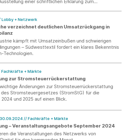
Ausstellung einer schriftlichen Erklärung zum
ngsverhältnis ist ab dem 9. September 2024 nicht mehr
/ Lobby + Netzwerk
che verzeichnet deutlichen Umsatzrückgang in
bilanz
ndustrie kämpft mit Umsatzeinbußen und schwierigen
ingungen – Südwesttextil fordert ein klares Bekenntnis
h-Technologien.
/ Fachkräfte + Märkte
rung zur Stromsteuerrückerstattung
n wichtige Änderungen zur Stromsteuerrückerstattung
des Stromsteuergesetzes (StromStG) für die
 2024 und 2025 auf einen Blick.
.09.2024 – 30.09.2024
// Fachkräfte + Märkte
erung – Veranstaltungsangebote September 2024
ieren die Veranstaltungen des Netzwerks von
-Digital für den kommenden Monat.