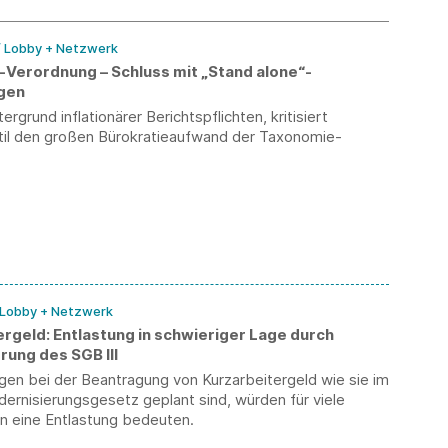
ngebote einstellen. Ergänzend werden
nssprechstunden angeboten.
/ Lobby + Netzwerk
Verordnung – Schluss mit „Stand alone“-
gen
rgrund inflationärer Berichtspflichten, kritisiert
il den großen Bürokratieaufwand der Taxonomie-
 Lobby + Netzwerk
rgeld: Entlastung in schwieriger Lage durch
rung des SGB III
gen bei der Beantragung von Kurzarbeitergeld wie sie im
dernisierungsgesetz geplant sind, würden für viele
 eine Entlastung bedeuten.