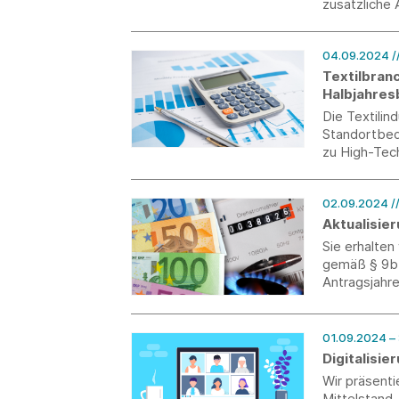
zusätzliche 
Beschäftigu
erforderlich.
04.09.2024
/
Textilbran
Halbjahres
Die Textili
Standortbed
zu High-Tec
02.09.2024
/
Aktualisie
Sie erhalte
gemäß § 9b 
Antragsjahre
01
Digitalisi
Wir präsent
Mittelstand