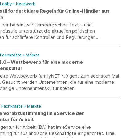
/ Lobby + Netzwerk
il fordert klare Regeln für Online-Händler aus
en
 der baden-württembergischen Textil- und
ndustrie unterstützt die aktuellen politischen
n für schärfere Kontrollen und Regulierungen
ußereuropäischen Online-Handelsplattformen, um einen
bewerb zu sichern.
 Fachkräfte + Märkte
4.0 – Wettbewerb für eine moderne
enskultur
eite Wettbewerb familyNET 4.0 geht zum sechsten Mal
t. Gesucht werden Unternehmen, die für eine moderne
sfähige Unternehmenskultur stehen.
/ Fachkräfte + Märkte
te Vorabzustimmung im eService der
tur für Arbeit
entur für Arbeit (BA) hat im eService eine
ung für ausländische Beschäftigte eingerichtet. Eine