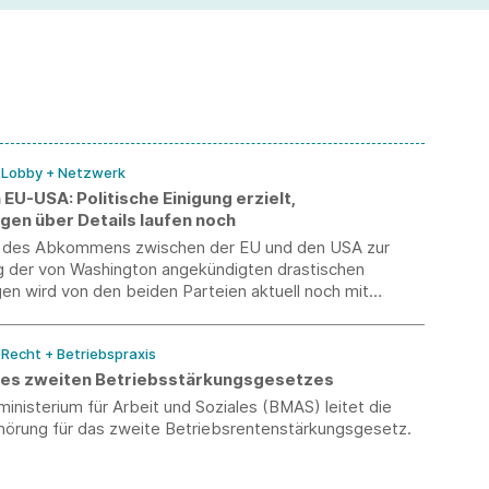
Ei
/ Lobby + Netzwerk
U-USA: Politische Einigung erzielt,
gen über Details laufen noch
g des Abkommens zwischen der EU und den USA zur
g der von Washington angekündigten drastischen
en wird von den beiden Parteien aktuell noch mit
lichem Inhalt wiedergegeben. Verhandlungen über
 des Deals laufen noch. Ein Text soll bis Ende dieser
/ Recht + Betriebspraxis
egen.
nes zweiten Betriebsstärkungsgesetzes
nisterium für Arbeit und Soziales (BMAS) leitet die
örung für das zweite Betriebsrentenstärkungsgesetz.