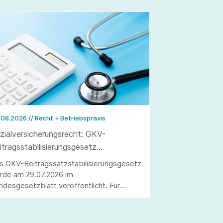
.08.2026
// Recht + Betriebspraxis
zialversicherungsrecht: GKV-
itragsstabilisierungsgesetz
röffentlicht
s GKV-Beitragssatzstabilisierungsgesetz
rde am 29.07.2026 im
ndesgesetzblatt veröffentlicht. Für
beitgeber ergeben sich wesentliche
derungen, darunter die Anhebung der
itragsbemessungsgrenze sowie die