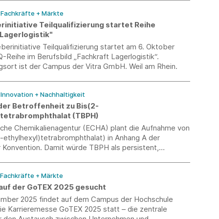
/ Fachkräfte + Märkte
initiative Teilqualifizierung startet Reihe
Lagerlogistik"
berinitiative Teilqualifizierung startet am 6. Oktober
-Reihe im Berufsbild „Fachkraft Lagerlogistik“.
gsort ist der Campus der Vitra GmbH. Weil am Rhein.
/ Innovation + Nachhaltigkeit
er Betroffenheit zu Bis(2-
)tetrabromphthalat (TBPH)
sche Chemikalienagentur (ECHA) plant die Aufnahme von
-ethylhexyl)tetrabromphthalat) in Anhang A der
 Konvention. Damit würde TBPH als persistent,
tiv und toxisch (PBT/vPvB) eingestuft, was zu
den EU-weiten Verboten und Beschränkungen führen
 Fachkräfte + Märkte
 auf der GoTEX 2025 gesucht
mber 2025 findet auf dem Campus der Hochschule
ie Karrieremesse GoTEX 2025 statt – die zentrale
ür den Austausch zwischen Unternehmen und