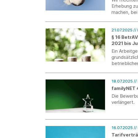
Erhebung zu
machen, bei 
21.07.2025
//
§ 16 BetrA
2021 bis J
Ein Arbeitg
grundsätzlic
betriebliche
nach billig
Hilfsmittel 
18.07.2025
//
Verbraucher
familyNET 
Die Bewerbun
verlängert.
16.07.2025
//
Tarifvertr