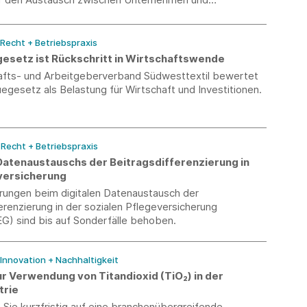
 der Textil-, Design- und Ingenieurwissenschaften.
 Recht + Betriebspraxis
gesetz ist Rückschritt in Wirtschaftswende
afts- und Arbeitgeberverband Südwesttextil bewertet
uegesetz als Belastung für Wirtschaft und Investitionen.
/ Recht + Betriebspraxis
Datenaustauschs der Beitragsdifferenzierung in
versicherung
rungen beim digitalen Datenaustausch der
erenzierung in der sozialen Pflegeversicherung
) sind bis auf Sonderfälle behoben.
 Innovation + Nachhaltigkeit
r Verwendung von Titandioxid (TiO₂) in der
trie
Sie kurzfristig auf eine branchenübergreifende