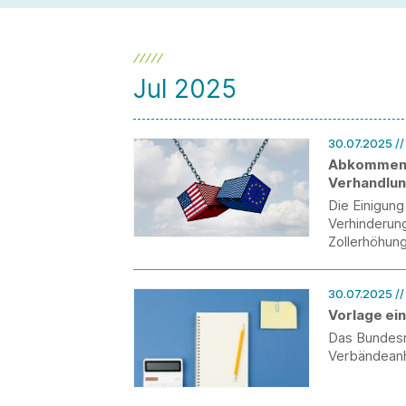
Jul 2025
30.07.2025
/
Abkommen E
Verhandlun
Die Einigun
Verhinderun
Zollerhöhung
unterschied
Einzelheiten
30.07.2025
/
Woche vorli
Vorlage ei
Das Bundesmi
Verbändeanh