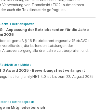
r Verwendung von Titandioxid (TiO2) aufmerksam
der auch die Textilindustrie gefragt ist.
 Recht + Betriebspraxis
VG – Anpassung der Betriebsrenten für die Jahre
uni 2025
eber ist gemäß § 16 Betriebsrentengesetz (BetrAVG)
h verpflichtet, die laufenden Leistungen der
n Altersversorgung alle drei Jahre zu überprüfen und
em Ermessen über eine Anpassung zu entscheiden. Ein
für diese Entscheidung ist die Entwicklung des jeweiligen
 Fachkräfte + Märkte
preisindexes.
4.0 Award 2025 - Bewerbungsfrist verlängert
gsfrist für „familyNET 4.0 ist bis zum 22. August 2025
 Recht + Betriebspraxis
äge im Mitgliederbereich