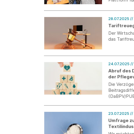
Studierenden
28.07.2025
//
Tariftreue
Der Wirtsch
das Tariftre
24.07.2025
/
Abruf des 
der Pflege
Die Verzöge
Beitragsdiff
(DaBPV/PUEG
23.07.2025
//
Umfrage zu
Textilindus
Wir möchten 