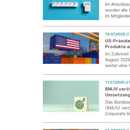
Im Anschluss
wurden alle 
im Mitglieder
14.07.2025
//
US-Präside
Produkte a
Im Zollstrei
August 2025
weiter eine 
11.07.2025
//
BMJV veröf
Umsetzung
Das Bundesm
(BMJV) verö
Corporate Su
Recht.