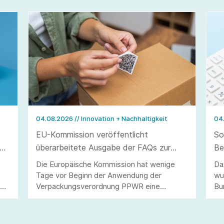
04.08.2026
// Innovation + Nachhaltigkeit
04
EU-Kommission veröffentlicht
So
überarbeitete Ausgabe der FAQs zur
Be
Verpackungsverordnung PPWR
ve
Die Europäische Kommission hat wenige
Da
Tage vor Beginn der Anwendung der
wu
40
Verpackungsverordnung PPWR eine
Bu
überarbeitete Ausgabe ihrer FAQs
Ar
veröffentlicht.
Än
Be