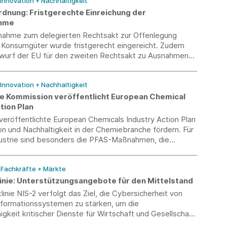
 Innovation + Nachhaltigkeit
dnung: Fristgerechte Einreichung der
ahme
gnahme zum delegierten Rechtsakt zur Offenlegung
r Konsumgüter wurde fristgerecht eingereicht. Zudem
ntwurf der EU für den zweiten Rechtsakt zu Ausnahmen
tungsverbot vor.
 Innovation + Nachhaltigkeit
e Kommission veröffentlicht European Chemical
tion Plan
 veröffentlichte European Chemicals Industry Action Plan
ion und Nachhaltigkeit in der Chemiebranche fördern. Für
ndustrie sind besonders die PFAS-Maßnahmen, die
ion sowie die Stärkung der ECHA relevant. Bei PFAS
och noch Klärungsbedarf.
/ Fachkräfte + Märkte
linie: Unterstützungsangebote für den Mittelstand
linie NIS-2 verfolgt das Ziel, die Cybersicherheit von
nformationssystemen zu stärken, um die
igkeit kritischer Dienste für Wirtschaft und Gesellschaft
 sichern.