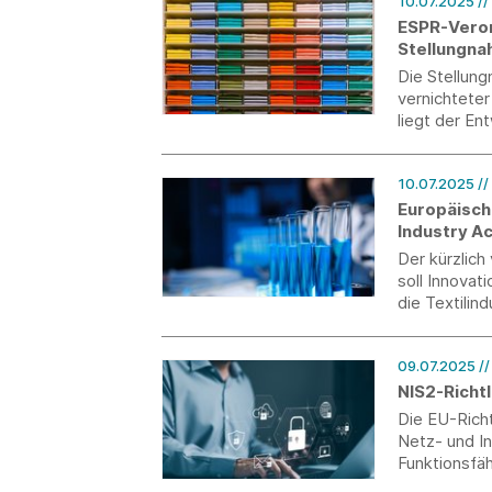
10.07.2025
//
ESPR-Veror
Stellungn
Die Stellun
vernichtete
liegt der E
vom Vernich
10.07.2025
//
Europäisch
Industry Ac
Der kürzlich
soll Innovat
die Textili
REACH-Revis
besteht jed
09.07.2025
/
NIS2-Richt
Die EU-Richt
Netz- und I
Funktionsfäh
in der EU zu