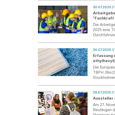
30.07.2025
/
Arbeitgeber
"Fachkraft 
Die Arbeitge
2025 eine TQ
Durchführun
30.07.2025
/
Erfassung d
ethylhexyl
Die Europäi
TBPH (Bis(2
Stockholmer
bioakkumula
weitreichen
29.07.2025
//
kann.
Aussteller
Am 27. Nove
Reutlingen d
Plattform f