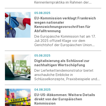
Kennenlernpraktika im Rahmen der
„Praktikumswochen Baden-Württemberg“
statt. Unternehmen können sich ab sofort
05.08.2025
registrieren und ihre Praktikumsangebote
EU-Kommission verklagt Frankreich
einstellen.
wegen nationaler
Kennzeichnungsvorschriften für
Abfalltrennung
Die Europäische Kommission hat am 17.
Juli 2025 offiziell Klage vor dem
Gerichtshof der Europäischen Union
gegen Frankreich eingereicht.
05.08.2025
Digitalisierung als Schlüssel zur
nachhaltigen Wertschöpfung
Der Lieferkettendemonstrator bietet
anschauliche Einblicke in
Schlüsselkonzepte, Praxisbeispiele und
digitale Hebel für eine nachhaltige
Transformation.
04.08.2025
EU-US-Abkommen: Weitere Details
direkt von der Europäischen
Kommission