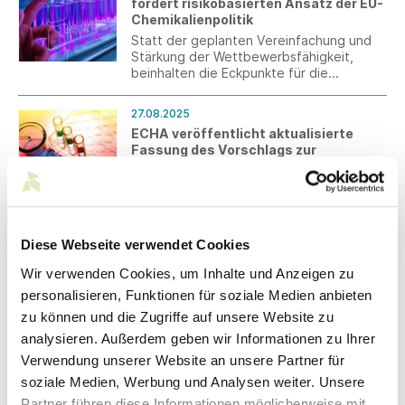
fordert risikobasierten Ansatz der EU-
Textilherstellern und – produzenten ein.
Chemikalienpolitik
Statt der geplanten Vereinfachung und
Stärkung der Wettbewerbsfähigkeit,
beinhalten die Eckpunkte für die
Überarbeitung der EU-
Chemikalienregulierung vor allem
27.08.2025
Pauschalierungen und erhöhten Aufwand
ECHA veröffentlicht aktualisierte
für Unternehmen. Südwesttextil fordert
Fassung des Vorschlags zur
eine risikobasierte Neuausrichtung.
universellen PFAS-Beschränkung
Die Europäische Chemikalienagentur
(ECHA) hat am 20. August 2025 eine
aktualisierte Fassung des Vorschlags zur
Beschränkung von per- und
Diese Webseite verwendet Cookies
polyfluorierten Alkylverbindungen (PFAS)
24.08.2025
unter REACH veröffentlicht.
Wir verwenden Cookies, um Inhalte und Anzeigen zu
Einreichung der Stellungnahme zur
personalisieren, Funktionen für soziale Medien anbieten
Umsetzung der Textil-BVT-
Schlussfolgerungen
zu können und die Zugriffe auf unsere Website zu
Mit einer Allgemeinen
analysieren. Außerdem geben wir Informationen zu Ihrer
Verwaltungsvorschrift will das BMUKN die
Verwendung unserer Website an unsere Partner für
luftseitigen Anforderungen der BVT-
soziale Medien, Werbung und Analysen weiter. Unsere
Schlussfolgerungen in deutsches Recht
überführen. textil+mode hat dazu am 22.
Partner führen diese Informationen möglicherweise mit