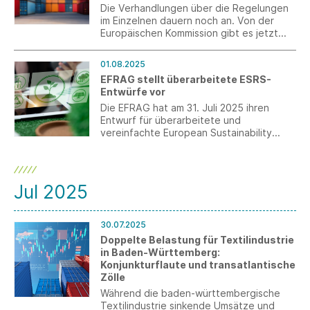
Die Verhandlungen über die Regelungen
im Einzelnen dauern noch an. Von der
Europäischen Kommission gibt es jetzt
eine Übersicht über die bisher
ausgehandelten Punkte.
01.08.2025
EFRAG stellt überarbeitete ESRS-
Entwürfe vor
Die EFRAG hat am 31. Juli 2025 ihren
Entwurf für überarbeitete und
vereinfachte European Sustainability
Reporting Standards (ESRS)
veröffentlicht und zur Konsultation
gestellt. Die Kommentierungsfrist geht bis
zum 29. September 2025.
Jul 2025
30.07.2025
Doppelte Belastung für Textilindustrie
in Baden-Württemberg:
Konjunkturflaute und transatlantische
Zölle
Während die baden-württembergische
Textilindustrie sinkende Umsätze und