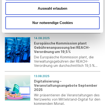
Stellungnahme zur Umsetzung der
novellierten
Auswahl erlauben
Industrieemissionsrichtlinie
eingereicht
Die Stellungnahme des Gesamtverbands
Nur notwendige Cookies
textil+mode zur zweiten
Verbändeanhörung zum Mantelgesetz
und zur Mantelverordnung zur Umsetzung
der novellierten
14.08.2025
Industrieemissionsrichtlinie wurde
Europäische Kommission plant
fristgerecht eingereicht.
Gebührenanpassung bei REACH-
Verordnung um 19,5 %
Die Europäische Kommission plant, die
Verwaltungsgebühren der REACH-
Verordnung um durchschnittlich 19,5 %
anzuheben. Diese Erhöhung betrifft vor
allem größere Unternehmen, während
13.08.2025
kleine und mittlere Unternehmen (KMU)
Digitalisierung –
von der Gebührenerhöhung
Veranstaltungsangebote September
ausgenommen bleiben.
2025
Wir präsentieren die Veranstaltungen des
Netzwerks von Mittelstand-Digital für den
kommenden Monat.