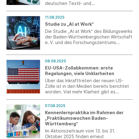
deutschen Textil- und
Bekleidungsbranche umfassend abbilden.
Die Frist für die Umfrage ist bis zum 26.
11.08.2025
August verlängert.
Studie zu „AI at Work“
Die Studie „AI at Work“ des Bildungswerks
der Baden-Württembergischen Wirtschaft
e. V. und des Forschungszentrums
Management Analytics bietet
Unternehmen in Baden-Württemberg eine
einmalige Gelegenheit, die eigene
08.08.2025
Position im digitalen Wandel zu
EU-USA-Zollabkommen: erste
bestimmen und konkrete
Regelungen, viele Unklarheiten
Handlungsimpulse abzuleiten. Die
Über das Inkrafttreten der neuen US-
Teilnahmefrist wurde nun bis zum
Zölle ist in den Medien bereits berichtet
20.09.2025 verlängert.
worden. Viel mehr Klarheit gibt es
dadurch nicht; viele Fragen bleiben
vorerst weiter offen. t+m hat mit
07.08.2025
freundlicher Unterstützung von Euratex
Kennenlernpraktika im Rahmen der
zusammengetragen, was wir bis dato
„Praktikumswochen Baden-
wissen.
Württemberg“
Im Aktionszeitraum vom 13. bis 31.
Oktober 2025 finden erneut