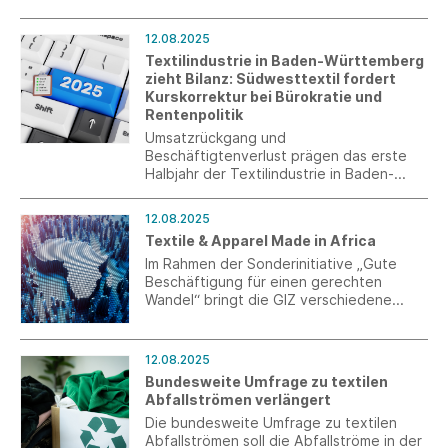
12.08.2025
Textilindustrie in Baden-Württemberg
zieht Bilanz: Südwesttextil fordert
Kurskorrektur bei Bürokratie und
Rentenpolitik
Umsatzrückgang und
Beschäftigtenverlust prägen das erste
Halbjahr der Textilindustrie in Baden-
Württemberg. Nach 100 Tagen
Bundesregierung stehen erste Schritte
12.08.2025
der Wirtschaftswende neuen
Textile & Apparel Made in Africa
Bürokratiebelastungen und einem nicht
gegenfinanzierten Rentenpaket 2025
Im Rahmen der Sonderinitiative „Gute
gegenüber. Südwesttextil fordert eine
Beschäftigung für einen gerechten
konsequente Entbürokratisierung des
Wandel“ bringt die GIZ verschiedene
Arbeitsmarkts und ein klares Bekenntnis
Akteure aus Ägypten, Äthiopien, Côte
zu einer zukunftsfesten Sozialpolitik, die
d'Ivoire, Ghana, Marokko, Ruanda,
den demografischen Wandel und die
Tunesien und Senegal mit deutschen und
12.08.2025
Generationengerechtigkeit
europäischen Unternehmen zusammen
Bundesweite Umfrage zu textilen
berücksichtigt.
und unterstützt sie beim Aufbau
Abfallströmen verlängert
langfristiger Geschäftsbeziehungen.
Die bundesweite Umfrage zu textilen
Abfallströmen soll die Abfallströme in der