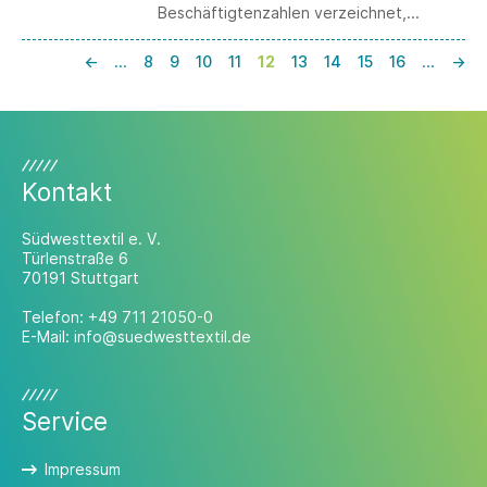
Beschäftigtenzahlen verzeichnet,
erschweren neue US-Zölle auf EU-
Exporte die wirtschaftliche Erholung.
←
…
8
9
10
11
12
13
14
15
16
…
→
Südwesttextil sieht daher den Bedarf,
dass sich Bundesregierung und
Europäische Union weiterhin für freien
Handel und den Abbau von
Handelshemmnissen einsetzen.
Kontakt
Südwesttextil e. V.
Türlenstraße 6
70191 Stuttgart
Telefon:
+49 711 21050-0
E-Mail:
info@suedwesttextil.de
Service
Impressum