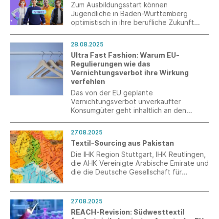
Zum Ausbildungsstart können
Jugendliche in Baden-Württemberg
optimistisch in ihre berufliche Zukunft
blicken: Besonders die Textil- und
Bekleidungsindustrie überzeugt mit
28.08.2025
attraktiven Karrierechancen.
Ultra Fast Fashion: Warum EU-
Regulierungen wie das
Vernichtungsverbot ihre Wirkung
verfehlen
Das von der EU geplante
Vernichtungsverbot unverkaufter
Konsumgüter geht inhaltlich an den
Marktmechanismen vorbei und verfehlt
sein Ziel, wenn parallel asiatische E-
27.08.2025
Commerce Plattformen weiter den Markt
Textil-Sourcing aus Pakistan
mit qualitativ minderwertiger Ware
überschwemmen.
Die IHK Region Stuttgart, IHK Reutlingen,
die AHK Vereinigte Arabische Emirate und
die die Deutsche Gesellschaft für
Internationale Zusammenarbeit (GIZ)
laden deutsche Unternehmen zu einer
Informationsveranstaltung zum
27.08.2025
Pakistangeschäft mit anschließendem
REACH-Revision: Südwesttextil
B2B-Sourcing-Event mit pakistanischen