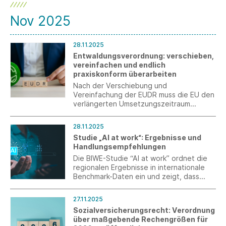
Nov 2025
28.11.2025
Entwaldungsverordnung: verschieben,
vereinfachen und endlich
praxiskonform überarbeiten
Nach der Verschiebung und
Vereinfachung der EUDR muss die EU den
verlängerten Umsetzungszeitraum
dringend nutzen, um die Verordnung
praxistauglich auszugestalten.
28.11.2025
Studie „AI at work“: Ergebnisse und
Handlungsempfehlungen
Die BIWE-Studie “AI at work” ordnet die
regionalen Ergebnisse in internationale
Benchmark-Daten ein und zeigt, dass
viele Unternehmen aus Industrie und
Produktion in Baden-Württemberg bereits
27.11.2025
von Künstlicher Intelligenz profitieren,
Sozialversicherungsrecht: Verordnung
offenbart aber auch ungenutzte
über maßgebende Rechengrößen für
Potenziale.