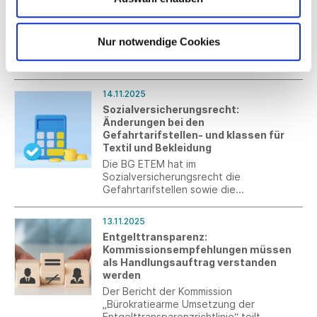
Omnibus-I-Richtlinie: EP-
braucht aber weitere Maßnahmen.
Verhandlungsmandat für den Trilog
Am 13. November 2025 hat das
Nur notwendige Cookies
Europäische Parlament dem Bericht des
federführenden Rechtsausschusses zum
Omnibus-I-Paket zugestimmt. Die
Trilogverhandlungen haben diese Woche
14.11.2025
begonnen.
Sozialversicherungsrecht:
Änderungen bei den
Gefahrtarifstellen- und klassen für
Textil und Bekleidung
Die BG ETEM hat im
Sozialversicherungsrecht die
Gefahrtarifstellen sowie die
Gefahrklassen für den Bereich Textil und
Bekleidung ab 2027 überarbeitet.
13.11.2025
Entgelttransparenz:
Kommissionsempfehlungen müssen
als Handlungsauftrag verstanden
werden
Der Bericht der Kommission
„Bürokratiearme Umsetzung der
Entgelttransparenzrichtlinie“ teilt