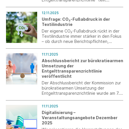
wichtige Forderungen von Südwesttextil,
muss aber in verbindliche
12.11.2025
Handlungsanleitungen überführt werden.
Umfrage: CO₂-Fußabdruck in der
Textilindustrie
Der eigene CO₂-Fußabdruck rückt in der
Textilindustrie immer stärker in den Fokus
– ob durch neue Berichtspflichten,
steigende Kundenerwartungen oder
selbst gesetzte Nachhaltigkeitsziele. Mit
11.11.2025
unserer Kurzumfrage möchten wir
Abschlussbericht zur bürokratiearmen
herausfinden, wie unsere
Umsetzung der
Mitgliedsunternehmen mit dem Thema
Entgelttransparenzrichtlinie
aktuell umgehen, welche Erfahrungen sie
veröffentlicht
dabei gesammelt haben und wo der
größte Bedarf an Unterstützung gesehen
Der Abschlussbericht der Kommission zur
wird.
bürokratiearmen Umsetzung der
Entgelttransparenzrichtlinie wurde am 7.
November 2025 an Bundesministerin Karin
Prien übergeben.
11.11.2025
Digitalisierung –
Veranstaltungsangebote Dezember
2025