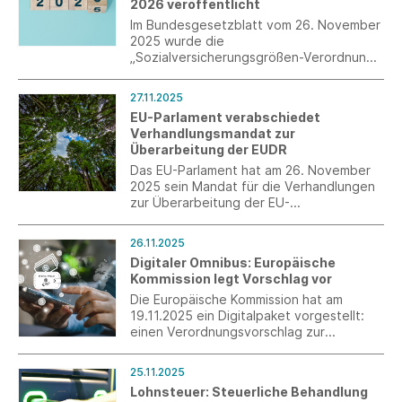
2026 veröffentlicht
Im Bundesgesetzblatt vom 26. November
2025 wurde die
„Sozialversicherungsgrößen-Verordnung
2026“ verkündet, die zum 1. Januar 2026
in Kraft tritt.
27.11.2025
EU-Parlament verabschiedet
Verhandlungsmandat zur
Überarbeitung der EUDR
Das EU-Parlament hat am 26. November
2025 sein Mandat für die Verhandlungen
zur Überarbeitung der EU-
Entwaldungsverordnung (EUDR)
verabschiedet und sich dem
26.11.2025
Ratsvorschlag vom 19. November 2025
Digitaler Omnibus: Europäische
weitestgehend angeschlossen.
Kommission legt Vorschlag vor
Die Europäische Kommission hat am
19.11.2025 ein Digitalpaket vorgestellt:
einen Verordnungsvorschlag zur
Änderung zahlreicher Digitalregeln, die
Einführung eines „European business
25.11.2025
wallet“ und eine Mitteilung zur Strategie
Lohnsteuer: Steuerliche Behandlung
für eine Datenunion.