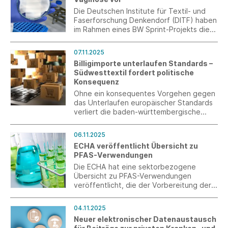
Die Deutschen Institute für Textil- und
Faserforschung Denkendorf (DITF) haben
im Rahmen eines BW Sprint-Projekts die
Grundlagen für die Entwicklung einer
Slipeinlage geschaffen, die die
07.11.2025
Gesunderhaltung des vaginalen Milieus
Billigimporte unterlaufen Standards –
unterstützt und einer bakteriellen
Südwesttextil fordert politische
Vaginose vorbeugen kann.
Konsequenz
Ohne ein konsequentes Vorgehen gegen
das Unterlaufen europäischer Standards
verliert die baden-württembergische
Textil- und Bekleidungsindustrie den
Wettbewerb gegen globale Billig-
06.11.2025
Konkurrenz.
ECHA veröffentlicht Übersicht zu
PFAS-Verwendungen
Die ECHA hat eine sektorbezogene
Übersicht zu PFAS-Verwendungen
veröffentlicht, die der Vorbereitung der
Konsultation im Frühjahr 2026 dient.
04.11.2025
Neuer elektronischer Datenaustausch