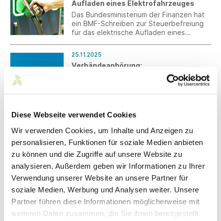
Aufladen eines Elektrofahrzeuges
Das Bundesministerium der Finanzen hat
ein BMF-Schreiben zur Steuerbefreiung
für das elektrische Aufladen eines
Elektro- oder Hybridfahrzeugs an einer
betrieblichen Ladeeinrichtung sowie zur
25.11.2025
steuerlichen Behandlung der vom
Verbändeanhörung:
Arbeitnehmer selbst getragenen
Referentenentwurf zur Novelle des
Stromkosten veröffentlicht.
Verpackungsgesetzes
Das BMUKN hat die schriftliche Anhörung
zur Novelle des Verpackungsgesetzes
(VerpackG) eingeleitet. Der
Diese Webseite verwendet Cookies
Referentenentwurf enthält deutliche
Ausweitungen der Erweiterten
Wir verwenden Cookies, um Inhalte und Anzeigen zu
21.11.2025
Herstellerverordnung, neue
personalisieren, Funktionen für soziale Medien anbieten
§ 16 BetrAVG – Anpassung der
Recyclingquoten und sieht erhebliche
zu können und die Zugriffe auf unsere Website zu
Betriebsrenten für die Jahre 2021 bis
finanzielle Neubelastungen der
Oktober 2025
Unternehmen vor.
analysieren. Außerdem geben wir Informationen zu Ihrer
Ein Arbeitgeber ist gemäß § 16
Verwendung unserer Website an unsere Partner für
Betriebsrentengesetz (BetrAVG)
soziale Medien, Werbung und Analysen weiter. Unsere
grundsätzlich verpflichtet, die laufenden
Leistungen der betrieblichen
Partner führen diese Informationen möglicherweise mit
Altersversorgung alle drei Jahre zu
weiteren Daten zusammen, die Sie ihnen bereitgestellt
18.11.2025
überprüfen und nach billigem Ermessen