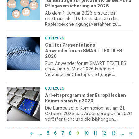
für Beiträge zur privaten Kranken- und
Pflegeversicherung ab 2026
Ab dem 1. Januar 2026 ersetzt ein
elektronischer Datenaustausch das
Papierbescheinigungsverfahren zu
privaten Kranken- und
Pflegeversicherungsbeiträgen.
03.11.2025
Call for Presentations:
Anwenderforum SMART TEXTILES
2026
Zum Anwenderforum SMART TEXTILES
am 4. und 5. März 2026 laden die
Veranstalter Startups und junge
Unternehmen mit einem Call for
Presentations dazu ein, ihre Innovationen
03.11.2025
einem Fachpublikum aus Unternehmen,
Arbeitsprogramm der Europäischen
Forschung und Entwicklung zu
Kommission für 2026
präsentieren.
Die Europäische Kommission hat am 21.
Oktober 2025 das Arbeitsprogramm 2026
veröffentlicht und die bisherigen
Bürokratieabbaumaßnahmen dargestellt.
Die Staats- und Regierungschefs
←
…
5
6
7
8
9
10
11
12
13
…
→
sprachen sich für den Abbau überholter