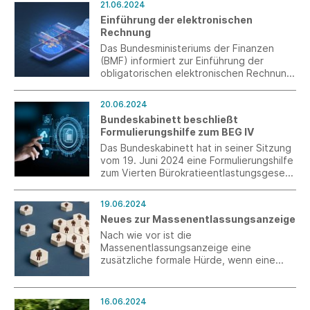
21.06.2024
Produktion und Beschaffung, Johann
Einführung der elektronischen
Trischberger.
Rechnung
Das Bundesministeriums der Finanzen
(BMF) informiert zur Einführung der
obligatorischen elektronischen Rechnung
bei Umsätzen zwischen inländischen
Unternehmen.
20.06.2024
Bundeskabinett beschließt
Formulierungshilfe zum BEG IV
Das Bundeskabinett hat in seiner Sitzung
vom 19. Juni 2024 eine Formulierungshilfe
zum Vierten Bürokratieentlastungsgesetz
(BEG IV) beschlossen, die u. a. die
Einführung der Textform im
19.06.2024
Nachweisgesetz vorsieht.
Neues zur Massenentlassungsanzeige
Nach wie vor ist die
Massenentlassungsanzeige eine
zusätzliche formale Hürde, wenn eine
größere Anzahl von Mitarbeitern
gekündigt werden muss.
16.06.2024