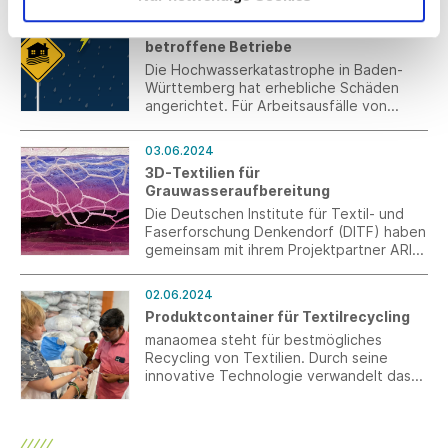
03.06.2024
aktuelle Anhebung begründet die THE
Kurzarbeitergeld für vom Hochwasser
damit, dass 2022 zum Auffüllen der
betroffene Betriebe
Speicher Gas zu hohen Preisen
eingekauft werden musste, das später
Die Hochwasserkatastrophe in Baden-
aber zu deutlich niedrigeren Preisen
Württemberg hat erhebliche Schäden
verkauft worden sei.
angerichtet. Für Arbeitsausfälle von
Arbeitnehmenden in Betrieben, die von
Hochwasserschäden betroffen sind, kann
03.06.2024
Kurzarbeitergeld gezahlt werden.
3D-Textilien für
Unternehmen steht die gebührenfreie
Grauwasseraufbereitung
Hotline 0800 4 5555 20 zur Verfügung.
Die Deutschen Institute für Textil- und
Faserforschung Denkendorf (DITF) haben
gemeinsam mit ihrem Projektpartner ARIS
ein neues biologisches, textilbasiertes
System entwickelt.
02.06.2024
Produktcontainer für Textilrecycling
manaomea steht für bestmögliches
Recycling von Textilien. Durch seine
innovative Technologie verwandelt das
Unternehmen, ganz treu seinem Motto
„together. turning textile waste into
beauty“, Textilabfälle in wertvolles
Material. Die Mission von manaomea ist