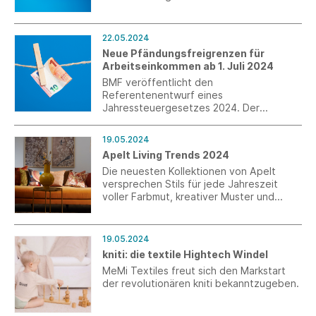
Gesetzentwurf sieht eine Vielzahl von
Einzelmaßnahmen vor, die überwiegend
technischen Charakter haben,
22.05.2024
insbesondere im Einkommen-,
Neue Pfändungsfreigrenzen für
Unternehmen- und Umsatzsteuerrecht.
Arbeitseinkommen ab 1. Juli 2024
BMF veröffentlicht den
Referentenentwurf eines
Jahressteuergesetzes 2024. Der
Gesetzentwurf sieht eine Vielzahl von
Einzelmaßnahmen vor, die überwiegend
19.05.2024
technischen Charakter haben,
Apelt Living Trends 2024
insbesondere im Einkommen-,
Unternehmen- und Umsatzsteuerrecht.
Die neuesten Kollektionen von Apelt
versprechen Stils für jede Jahreszeit
voller Farbmut, kreativer Muster und
vielfältiger Designkombinationen.
19.05.2024
kniti: die textile Hightech Windel
MeMi Textiles freut sich den Markstart
der revolutionären kniti bekanntzugeben.