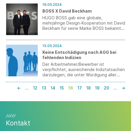
leistungsfähiger macht. Auf dem BW-i-
16.05.2024
Gemeinschaftsstand zeigten die
BOSS X David Beckham
Innovationspartner ihre Lösung einer
Periodenunterwäsche aus biobasierten
HUGO BOSS gab eine globale,
Materialien, die sich durch herausragende
mehrjährige Design-Kooperation mit David
Performancewerte auszeichnet.
Beckham für seine Marke BOSS bekannt.
Diese Zusammenarbeit wird die
Menswear-Kollektionen von BOSS in den
nächsten Jahren vorantreiben und neu
15.05.2024
gestalten.
Keine Entschädigung nach AGG bei
fehlenden Indizien
Der Arbeitnehmer/Bewerber ist
verpflichtet, ausreichende Indiztatsachen
darzulegen, die unter Würdigung aller
Umstände des Einzelfalles darauf
schließen lassen, dass eine
←
…
12
13
14
15
16
17
18
19
20
…
→
Benachteiligung wegen eines in § 1 AGG
genannten Diskriminierungsmerkmals
überwiegend wahrscheinlich ist.
Kontakt