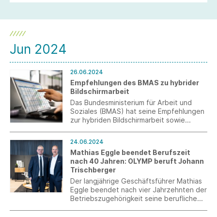
Jun 2024
26.06.2024
Empfehlungen des BMAS zu hybrider
Bildschirmarbeit
Das Bundesministerium für Arbeit und
Soziales (BMAS) hat seine Empfehlungen
zur hybriden Bildschirmarbeit sowie
seinen Abschlussbericht zur
Politikwerkstatt „mobiles Arbeiten“
24.06.2024
vorgelegt.
Mathias Eggle beendet Berufszeit
nach 40 Jahren: OLYMP beruft Johann
Trischberger
Der langjährige Geschäftsführer Mathias
Eggle beendet nach vier Jahrzehnten der
Betriebszugehörigkeit seine berufliche
Laufbahn zur Jahresmitte 2024. An seine
Stelle rückt der bisherige Direktor für