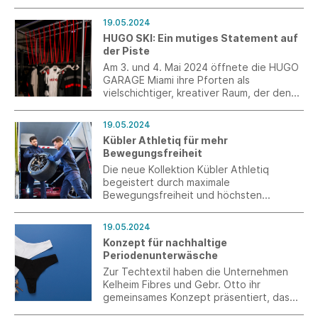
19.05.2024
HUGO SKI: Ein mutiges Statement auf
der Piste
Am 3. und 4. Mai 2024 öffnete die HUGO
GARAGE Miami ihre Pforten als
vielschichtiger, kreativer Raum, der den
Werkstätten nachempfunden ist, die bei
den F1™-Fans bekannt und beliebt sind.
19.05.2024
Kübler Athletiq für mehr
Bewegungsfreiheit
Die neue Kollektion Kübler Athletiq
begeistert durch maximale
Bewegungsfreiheit und höchsten
Tragekomfort. Dank des 4-Wege-
Stretchgewebes unterstützt die
19.05.2024
Stretchhose jede Bewegung und sorgt in
Konzept für nachhaltige
Verbindung mit dem dehnbaren
Periodenunterwäsche
Hosenbund in jeder Arbeitsposition für
Bequemlichkeit – selbst in der Hocke und
Zur Techtextil haben die Unternehmen
beim Knien.
Kelheim Fibres und Gebr. Otto ihr
gemeinsames Konzept präsentiert, das
Periodenunterwäsche nachhaltiger und