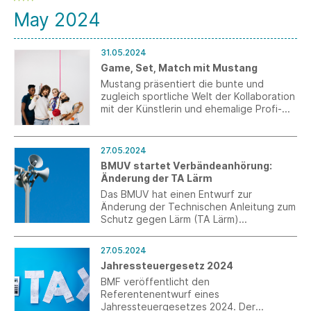
es, Textilabfälle direkt vor Ort zu nutzen.
May 2024
Hierzu will das Unternehmen soziale
Produktionsstätten in autarken
manaomea-Containern mitten in
31.05.2024
Textilregionen oder in unmittelbarer Nähe
Game, Set, Match mit Mustang
zu den Textilmüllbergen der Welt
Mustang präsentiert die bunte und
errichten.
zugleich sportliche Welt der Kollaboration
mit der Künstlerin und ehemalige Profi-
Tennisspielerin Elisa Klinkenberg.
27.05.2024
BMUV startet Verbändeanhörung:
Änderung der TA Lärm
Das BMUV hat einen Entwurf zur
Änderung der Technischen Anleitung zum
Schutz gegen Lärm (TA Lärm)
veröffentlicht und die Verbändeanhörung
eingeleitet. Bis zum 12. Juni können Sie
27.05.2024
ihre Hinweise und Kommentare
Jahressteuergesetz 2024
einreichen.
BMF veröffentlicht den
Referentenentwurf eines
Jahressteuergesetzes 2024. Der