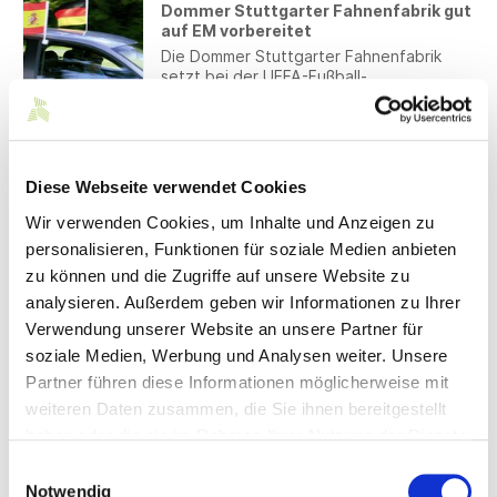
Dommer Stuttgarter Fahnenfabrik gut
auf EM vorbereitet
Die Dommer Stuttgarter Fahnenfabrik
setzt bei der UEFA-Fußball-
Europameisterschaft auf ihren Heimvorteil
in Stuttgart.
13.06.2024
OLYMP verpflichtet Ex-VfB-Star Kevin
Diese Webseite verwendet Cookies
Kurányi für neue Poloshirt-Saison
Amtierender deutscher Modeanbieter
Wir verwenden Cookies, um Inhalte und Anzeigen zu
und ehemaliger Fußballprofi im selben
personalisieren, Funktionen für soziale Medien anbieten
Trikot.
zu können und die Zugriffe auf unsere Website zu
analysieren. Außerdem geben wir Informationen zu Ihrer
12.06.2024
Verwendung unserer Website an unsere Partner für
Beweiswerterschütterung einer
Arbeitsunfähigkeitsbescheinigung
soziale Medien, Werbung und Analysen weiter. Unsere
wegen Verstoß gegen die
Partner führen diese Informationen möglicherweise mit
Arbeitsunfähigkeits-Richtlinie
weiteren Daten zusammen, die Sie ihnen bereitgestellt
In jüngster Vergangenheit hatten wir
haben oder die sie im Rahmen Ihrer Nutzung der Dienste
bereits mehrfach zum Thema
Beweiswerterschütterung von
gesammelt haben.
Einwilligungsauswahl
Arbeitsunfähigkeitsbescheinigungen
Notwendig
(AUB), beispielsweise für den Fall der