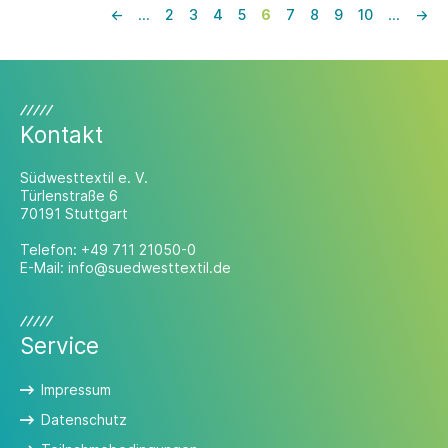
unser Instagram-Adventskalender unter
←
…
2
3
4
5
6
7
8
9
10
…
→
dem Motto „Postkarten aus der TEXHUB
WORLD“.
Kontakt
Südwesttextil e. V.
Türlenstraße 6
70191 Stuttgart
Telefon:
+49 711 21050-0
E-Mail:
info@suedwesttextil.de
Service
Impressum
Datenschutz