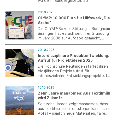
wurde im Bundesgesetzblatt
veröffentlicht. Sie regelt, dass alle
bereits erteilten und am 1. Februar 2026
20.10.2025
noch gültigen Aufenthaltserlaubnisse bis
OLYMP: 10.000 Euro für Hilfswerk „Die
zum 4. März 2027 fortgelten.
Arche"
Die OLYMP-Bezner-Stiftung in Bietigheim-
Bissingen hat es sich seit ihrer Gründung
im Jahr 2008 zur Aufgabe gemacht,
Kinder und Jugendliche weltweit in den
Bereichen Erziehung, Gesundheit und
20.10.2025
Bildung zu unterstützen. Das Christliche
Interdisziplinäre Produktentwicklung:
Kinder- und Jugendwerk „Die Arche“ zählt
Aufruf für Projektideen 2025
seit vielen Jahren ebenfalls zu den
zahlreichen und regelmäßig geförderten
Die Hochschule Reutlingen startet ihren
nationalen und internationalen
diesjährigen Projektaufruf für
Stiftungsprojekten.
interdisziplinäre Entwicklungsprojekte. Im
Rahmen des Master-Studiengangs wird im
zweiten Semester ein interdisziplinäres
15.10.2025
Projektteam gebildet.
Zehn Jahre manaomea: Aus Textilmüll
wird Zukunft
Seit zehn Jahren zeigt manaomea, dass
aus Textilmüll mehr entstehen kann als nur
Abfall – nämlich neue Materialien, faire