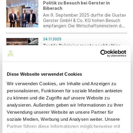
Politik zu Besuch bei Gerster in
Biberach
Am 9. September 2025 durfte die Gustav
Gerster GmbH & Co. KG hohen Besuch
empfangen: Die Wirtschaftsministerin des
Landes Baden-Württemberg, Frau Dr.
Nicole Hoffmeister-Kraut, der
24.11.2025
Landtagsabgeordnete Thomas Dörflinger
Textile Präzision meets nachhaltige
sowie eine Delegation der CDU, des
Drucktechnologie
Landratsamts Biberach und der Stadt
Biberach informierten sich vor Ort über
zwissTEX und KARL MAYER präsentieren
das traditionsreiche
eine doppelte Innovation, die man nicht
Familienunternehmen.
nur sieht, sondern auch spürt.
Diese Webseite verwendet Cookies
24.11.2025
Wir verwenden Cookies, um Inhalte und Anzeigen zu
UNIQUE COTTON von SCHIESSER
personalisieren, Funktionen für soziale Medien anbieten
Mit UNIQUE COTTON erweitert
zu können und die Zugriffe auf unsere Website zu
SCHIESSER die erfolgreiche Kollektion
analysieren. Außerdem geben wir Informationen zu Ihrer
INNOVATION um eine Wäschelösung auf
Baumwollbasis, die sich spürbar an
Verwendung unserer Website an unsere Partner für
unterschiedliche Lebenssituationen und
soziale Medien, Werbung und Analysen weiter. Unsere
Körperformen anpasst.
21.11.2025
Partner führen diese Informationen möglicherweise mit
§ 16 BetrAVG – Anpassung der