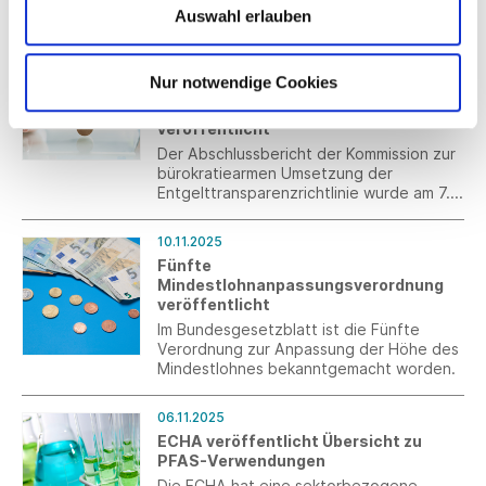
Auswahl erlauben
wichtige Forderungen von Südwesttextil,
muss aber in verbindliche
11.11.2025
Handlungsanleitungen überführt werden.
Abschlussbericht zur bürokratiearmen
Nur notwendige Cookies
Umsetzung der
Entgelttransparenzrichtlinie
veröffentlicht
Der Abschlussbericht der Kommission zur
bürokratiearmen Umsetzung der
Entgelttransparenzrichtlinie wurde am 7.
November 2025 an Bundesministerin Karin
Prien übergeben.
10.11.2025
Fünfte
Mindestlohnanpassungsverordnung
veröffentlicht
Im Bundesgesetzblatt ist die Fünfte
Verordnung zur Anpassung der Höhe des
Mindestlohnes bekanntgemacht worden.
06.11.2025
ECHA veröffentlicht Übersicht zu
PFAS-Verwendungen
Die ECHA hat eine sektorbezogene