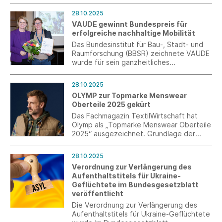
beschlossen. Damit wird der gesetzliche
28.10.2025
Mindestlohn zum 1.1.2026 zunächst auf
VAUDE gewinnt Bundespreis für
13,90 € brutto je Zeitstunde angehoben
erfolgreiche nachhaltige Mobilität
und steigt in einem weiteren Schritt zum
1.1.2027 auf 14,60 €.
Das Bundesinstitut für Bau-, Stadt- und
Raumforschung (BBSR) zeichnete VAUDE
wurde für sein ganzheitliches
Mobilitätskonzept am Firmensitz in
Tettnang im Rahmen des Wettbewerbs
28.10.2025
„Arbeitswege gestalten. Mobil in
OLYMP zur Topmarke Menswear
ländlichen Räumen“ aus.
Oberteile 2025 gekürt
Das Fachmagazin TextilWirtschaft hat
Olymp als „Topmarke Menswear Oberteile
2025“ ausgezeichnet. Grundlage der
Bewertung ist die aktuelle Imageanalyse
„Oberteile Menswear 2025“, in der Olymp
28.10.2025
unter 32 zentralen Marken des deutschen
Verordnung zur Verlängerung des
Männermode-Marktes geprüft wurde.
Aufenthaltstitels für Ukraine-
Geflüchtete im Bundesgesetzblatt
veröffentlicht
Die Verordnung zur Verlängerung des
Aufenthaltstitels für Ukraine-Geflüchtete