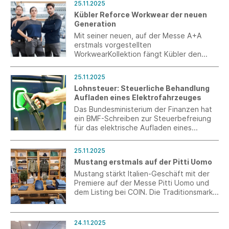
25.11.2025
Kübler Reforce Workwear der neuen
Generation
Mit seiner neuen, auf der Messe A+A
erstmals vorgestellten
WorkwearKollektion fängt Kübler den
Zeitgeist ein. Kübler Reforce kombiniert
Funktionalität und Nachhaltigkeit mit
25.11.2025
stringentem, dynamischem Design auf
Lohnsteuer: Steuerliche Behandlung
neue Weise.
Aufladen eines Elektrofahrzeuges
Das Bundesministerium der Finanzen hat
ein BMF-Schreiben zur Steuerbefreiung
für das elektrische Aufladen eines
Elektro- oder Hybridfahrzeugs an einer
betrieblichen Ladeeinrichtung sowie zur
25.11.2025
steuerlichen Behandlung der vom
Mustang erstmals auf der Pitti Uomo
Arbeitnehmer selbst getragenen
Stromkosten veröffentlicht.
Mustang stärkt Italien-Geschäft mit der
Premiere auf der Messe Pitti Uomo und
dem Listing bei COIN. Die Traditionsmarke
setzt so ihre internationale Expansion
fort und feiert den erfolgreichen
Markteintritt in Italien.
24.11.2025