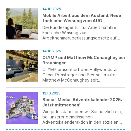
Jobs und lokale Wertschöpfung. Zum
Jubiläum feiert das Unternehmen nicht
14.10.2025
nur sein Bestehen, sondern kündigt einen
Mobile Arbeit aus dem Ausland: Neue
entscheidenden nächsten Schritt an: die
fachliche Weisung zum AÜG
Planung der ersten manaomea
Microfactory.
Die Bundesagentur für Arbeit hat ihre
Fachliche Weisung zum
Arbeitnehmerüberlassungsgesetz auf
Betreiben der Arbeitgeber, gültig ab 1.
Oktober 2025, neu gefasst. Dabei wurde
14.10.2025
insbesondere die Auffassung zu mobiler
OLYMP und Matthew McConaughey bei
Arbeit ausschließlich aus dem Ausland
Breuninger
korrigiert.
OLYMP präsentiert den Hollywoodstar,
Oscar-Preisträger und Bestsellerautor
Matthew McConaughey seit
Kooperationsstart im Januar 2025 mit
großem Erfolg auf den Verkaufsflächen
12.10.2025
ihrer Handelspartner im In- und Ausland.
Social-Media-Adventskalender 2025:
Ein besonders eindrucksvoller Auftritt
Jetzt mitmachen!
konnte nun mit dem Premiumpartner
Breuninger realisiert werden.
Wie jedes Jahr laden wir Sie herzlich ein,
bei unserer gemeinsamen
Adventskalenderaktion in den sozialen
Medien mitzumachen. Dieses Mal steht