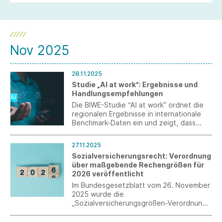
Nov 2025
28.11.2025
Studie „AI at work“: Ergebnisse und
Handlungsempfehlungen
Die BIWE-Studie “AI at work” ordnet die
regionalen Ergebnisse in internationale
Benchmark-Daten ein und zeigt, dass
viele Unternehmen aus Industrie und
Produktion in Baden-Württemberg bereits
27.11.2025
von Künstlicher Intelligenz profitieren,
Sozialversicherungsrecht: Verordnung
offenbart aber auch ungenutzte
über maßgebende Rechengrößen für
Potenziale.
2026 veröffentlicht
Im Bundesgesetzblatt vom 26. November
2025 wurde die
„Sozialversicherungsgrößen-Verordnung
2026“ verkündet, die zum 1. Januar 2026
in Kraft tritt.