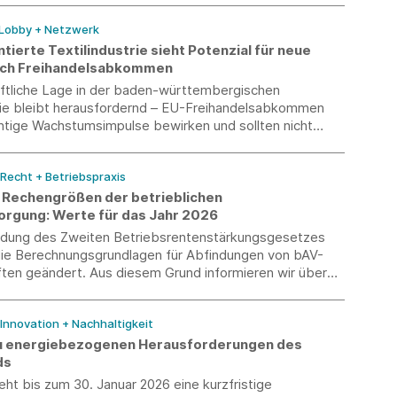
 Lobby + Netzwerk
ntierte Textilindustrie sieht Potenzial für neue
rch Freihandelsabkommen
aftliche Lage in der baden-württembergischen
trie bleibt herausfordernd – EU-Freihandelsabkommen
htige Wachstumsimpulse bewirken und sollten nicht
t werden.
 Recht + Betriebspraxis
e Rechengrößen der betrieblichen
orgung: Werte für das Jahr 2026
dung des Zweiten Betriebsrentenstärkungsgesetzes
die Berechnungsgrundlagen für Abfindungen von bAV-
ten geändert. Aus diesem Grund informieren wir über
rte Übersicht der Rechengrößen in der betrieblichen
rgung 2026.
 Innovation + Nachhaltigkeit
u energiebezogenen Herausforderungen des
ds
eht bis zum 30. Januar 2026 eine kurzfristige