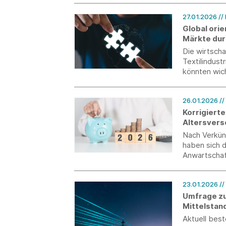
27.01.2026
//
Global orie
Märkte du
Die wirtsch
Textilindus
könnten wic
ausgebrems
26.01.2026
//
Korrigiert
Altersvers
Nach Verkün
haben sich 
Anwartschaf
die korrigie
Altersverso
23.01.2026
//
Umfrage z
Mittelstan
Aktuell best