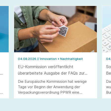
04.08.2026
// Innovation + Nachhaltigkeit
04
EU-Kommission veröffentlicht
So
überarbeitete Ausgabe der FAQs zur
Be
Verpackungsverordnung PPWR
ve
Die Europäische Kommission hat wenige
Da
Tage vor Beginn der Anwendung der
wu
40
Verpackungsverordnung PPWR eine
Bu
überarbeitete Ausgabe ihrer FAQs
Ar
veröffentlicht.
Än
Be