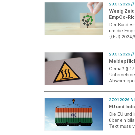
28.01.2026
//
Wenig Zeit
EmpCo-Richt
Der Bundesr
um die Empo
((EU) 2024/8
umzusetzen.
bestehen im
28.01.2026
//
Unternehmen
tappen.
Meldepflic
Gemäß § 17 
Unternehmen 
Abwärmepote
sofern sie 
mehr als 2,
27.01.2026
//
EU und Ind
Die EU und 
über ein bil
Text muss vo
werden.