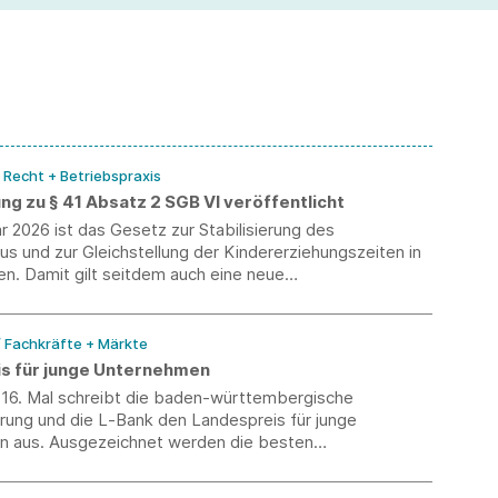
Ei
/ Recht + Betriebspraxis
g zu § 41 Absatz 2 SGB VI veröffentlicht
r 2026 ist das Gesetz zur Stabilisierung des
s und zur Gleichstellung der Kindererziehungszeiten in
en. Damit gilt seitdem auch eine neue
egelung für ältere Arbeitnehmer in § 41 Abs. 2 SGB VI.
dazu eine Handreichung erarbeitet.
/ Fachkräfte + Märkte
s für junge Unternehmen
 16. Mal schreibt die baden-württembergische
rung und die L‑Bank den Landespreis für junge
 aus. Ausgezeichnet werden die besten
spersönlichkeiten des Landes. Die erste
hase läuft bis zum 13. Februar 2026.