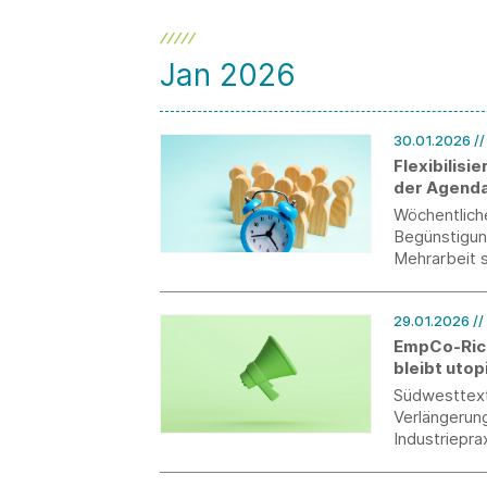
kann.
Jan 2026
30.01.2026
/
Flexibilis
der Agenda
Wöchentliche
Begünstigun
Mehrarbeit 
Fachkräften 
nationalen 
29.01.2026
//
EmpCo-Rich
bleibt utop
Südwesttexti
Verlängerun
Industriepra