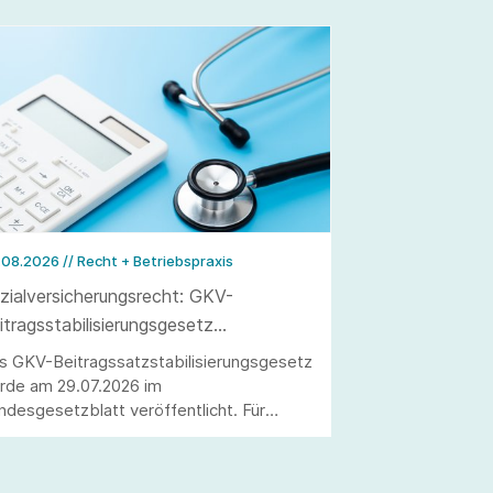
.08.2026
// Recht + Betriebspraxis
zialversicherungsrecht: GKV-
itragsstabilisierungsgesetz
röffentlicht
s GKV-Beitragssatzstabilisierungsgesetz
rde am 29.07.2026 im
ndesgesetzblatt veröffentlicht. Für
beitgeber ergeben sich wesentliche
derungen, darunter die Anhebung der
itragsbemessungsgrenze sowie die