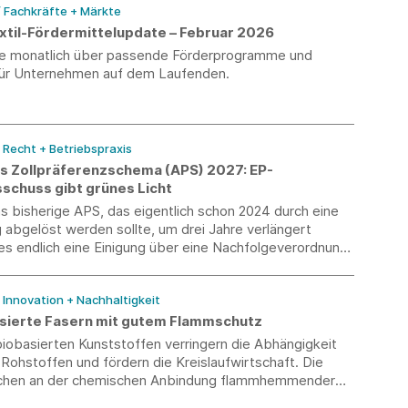
/ Fachkräfte + Märkte
til-Fördermittelupdate – Februar 2026
Sie monatlich über passende Förderprogramme und
ür Unternehmen auf dem Laufenden.
/ Recht + Betriebspraxis
s Zollpräferenzschema (APS) 2027: EP-
schuss gibt grünes Licht
 bisherige APS, das eigentlich schon 2024 durch eine
abgelöst werden sollte, um drei Jahre verlängert
es endlich eine Einigung über eine Nachfolgeverordnung
ar 2027, die nun auch vom INTA-Ausschuss des
 Parlaments gebilligt wurde.
/ Innovation + Nachhaltigkeit
asierte Fasern mit gutem Flammschutz
iobasierten Kunststoffen verringern die Abhängigkeit
 Rohstoffen und fördern die Kreislaufwirtschaft. Die
schen an der chemischen Anbindung flammhemmender
ie diesen Fasern den Weg in den Massenmarkt öffnen