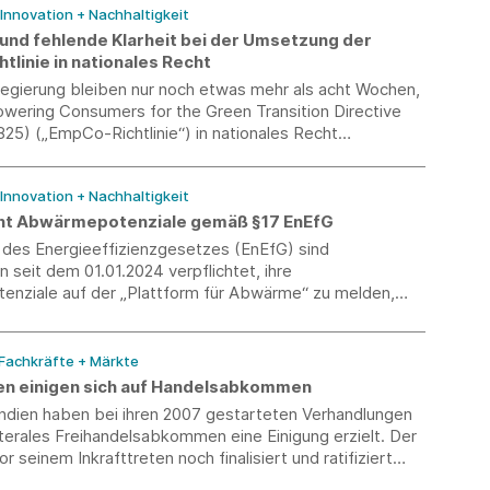
 Innovation + Nachhaltigkeit
 und fehlende Klarheit bei der Umsetzung der
linie in nationales Recht
egierung bleiben nur noch etwas mehr als acht Wochen,
wering Consumers for the Green Transition Directive
25) („EmpCo-Richtlinie“) in nationales Recht
 Trotz des bevorstehenden Umsetzungsstichtages
mer noch zahlreiche Unklarheiten, sodass die
 Innovation + Nachhaltigkeit
 in der Vorbereitung und Umsetzung weiter im Dunklen
ht Abwärmepotenziale gemäß §17 EnEfG
des Energieeffizienzgesetzes (EnEfG) sind
seit dem 01.01.2024 verpflichtet, ihre
nziale auf der „Plattform für Abwärme“ zu melden,
einen durchschnittlichen Gesamtendenergieverbrauch von
5 GWh pro Jahr aufweisen.
 Fachkräfte + Märkte
ien einigen sich auf Handelsabkommen
Indien haben bei ihren 2007 gestarteten Verhandlungen
aterales Freihandelsabkommen eine Einigung erzielt. Der
r seinem Inkrafttreten noch finalisiert und ratifiziert