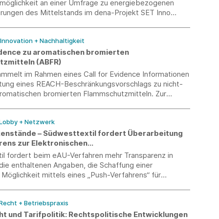
smöglichkeit an einer Umfrage zu energiebezogenen
rungen des Mittelstands im dena-Projekt SET Inno
e Ergebnisse unterstützen zukünftige
kooperationen zwischen Mittelstand und Startups.
 Innovation + Nachhaltigkeit
vidence zu aromatischen bromierten
zmitteln (ABFR)
mmelt im Rahmen eines Call for Evidence Informationen
itung eines REACH-Beschränkungsvorschlags zu nicht-
romatischen bromierten Flammschutzmitteln. Zur
g einer Branchenstellungnahme bitten wir um zeitnahe
gen aus den Unternehmen.
 Lobby + Netzwerk
enstände – Südwesttextil fordert Überarbeitung
rens zur Elektronischen
ähigkeitsbescheinigung
il fordert beim eAU-Verfahren mehr Transparenz in
 die enthaltenen Angaben, die Schaffung einer
 Möglichkeit mittels eines „Push-Verfahrens“ für
sowie die Vereinheitlichung für gesetzlich und privat
 Recht + Betriebspraxis
t und Tarifpolitik: Rechtspolitische Entwicklungen