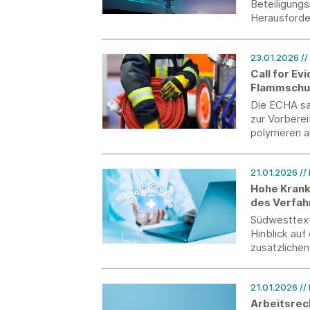
Beteiligung
Herausforde
Tandems. Di
Innovations
23.01.2026
//
Call for E
Flammschut
Die ECHA sa
zur Vorbere
polymeren a
Vorbereitun
Rückmeldun
21.01.2026
//
Hohe Krank
des Verfah
Arbeitsunf
Südwesttext
Hinblick auf
zusätzlichen
Arbeitgeber 
Versicherte.
21.01.2026
//
Arbeitsrech