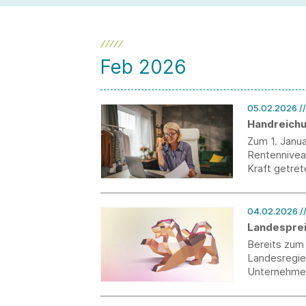
Feb 2026
05.02.2026
/
Handreichun
Zum 1. Janua
Rentenniveau
Kraft getret
Befristungsr
Die BDA hat 
04.02.2026
/
Landesprei
Bereits zum
Landesregie
Unternehmen
Unternehmen
Bewerbungsp