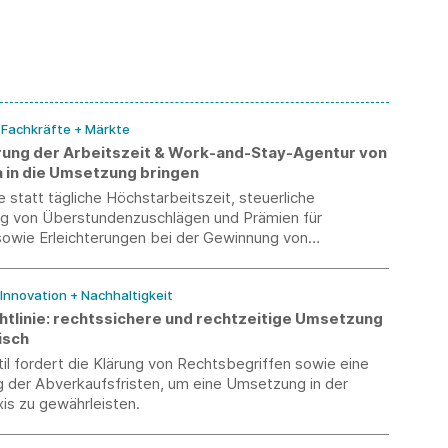
/ Fachkräfte + Märkte
ierung der Arbeitszeit & Work-and-Stay-Agentur von
 in die Umsetzung bringen
 statt tägliche Höchstarbeitszeit, steuerliche
g von Überstundenzuschlägen und Prämien für
sowie Erleichterungen bei der Gewinnung von
aus dem Ausland – Südwesttextil begrüßt die in der
Tourismusstrategie enthaltenen Maßnahmen.
 Innovation + Nachhaltigkeit
tlinie: rechtssichere und rechtzeitige Umsetzung
isch
l fordert die Klärung von Rechtsbegriffen sowie eine
g der Abverkaufsfristen, um eine Umsetzung in der
xis zu gewährleisten.