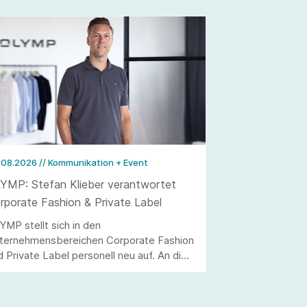
.08.2026
// Kommunikation + Event
YMP: Stefan Klieber verantwortet
rporate Fashion & Private Label
YMP stellt sich in den
ternehmensbereichen Corporate Fashion
d Private Label personell neu auf. An die
elle von Andreas Telahr rückt der
rtriebsprofi Stefan Klieber, der künftig
e Geschäftseinheiten Corporate Fashion