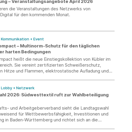
erung – Veranstaltungsangebote April 2026
ieren die Veranstaltungen des Netzwerks von
-Digital für den kommenden Monat.
/ Kommunikation + Event
ompact – Multinorm-Schutz für den täglichen
ter harten Bedingungen
pact heißt die neue Einstiegskollektion von Kübler im
reich. Sie vereint zertifizierten Schweißerschutz,
n Hitze und Flammen, elektrostatische Aufladung und
Auswirkungen eines Störlichtbogens sowie leichten
schutz.
/ Lobby + Netzwerk
hl 2026: Südwesttextil ruft zur Wahlbeteiligung
afts- und Arbeitgeberverband sieht die Landtagswahl
sweisend für Wettbewerbsfähigkeit, Investitionen und
ng in Baden-Württemberg und richtet sich an die
igten.