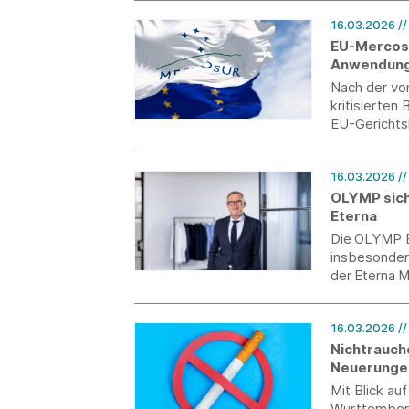
für 2027 erw
16.03.2026
/
EU-Mercosu
Anwendun
Nach der vo
kritisierten
EU-Gerichts
Mercosur-A
16.03.2026
/
OLYMP sich
Eterna
Die OLYMP B
insbesonder
der Eterna
Blusenspezi
und vor Kur
16.03.2026
/
2026 bekan
Nichtrauch
Neuerungen
Mit Blick au
Württemberg