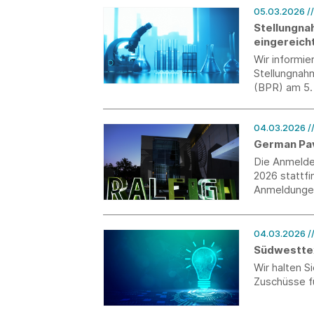
05.03.2026
/
Stellungna
eingereich
Wir informie
Stellungnah
(BPR) am 5.
04.03.2026
/
German Pav
Die Anmelde
2026 stattfi
Anmeldungen 
04.03.2026
/
Südwesttex
Wir halten 
Zuschüsse f