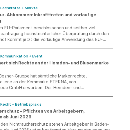
artet.
/ Fachkräfte + Märkte
r-Abkommen: Inkrafttreten und vorläufige
g
m EU-Parlament beschlossenen und seither viel
 Beantragung höchstrichterlicher Überprüfung durch den
hof kommt jetzt die vorläufige Anwendung des EU-
bkommens zügig voran.
/ Kommunikation + Event
ert sich Rechte an der Hemden- und Blusenmarke
ezner-Gruppe hat sämtliche Markenrechte,
e jene an der Kernmarke ETERNA, von
 Mode GmbH erworben. Der Hemden- und
alist hatte Mitte Dezember 2025 Insolvenz anmeldet
zem die Einstellung des Geschäftsbetriebs zum Sommer
/ Recht + Betriebspraxis
ntgegeben.
erschutz – Pflichten von Arbeitgebern,
 ab Juni 2026
f den Nichtraucherschutz stehen Arbeitgeber in Baden-
 ab Juni 2026 unter bestimmten Voraussetzungen vor