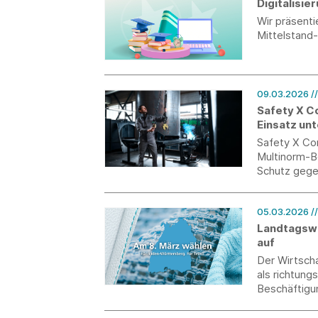
Digitalisi
Wir präsent
Mittelstand
09.03.2026
/
Safety X C
Einsatz un
Safety X Com
Multinorm-Be
Schutz gege
thermische 
Chemikalien
05.03.2026
/
Landtagswa
auf
Der Wirtsch
als richtung
Beschäftigu
Wahlberecht