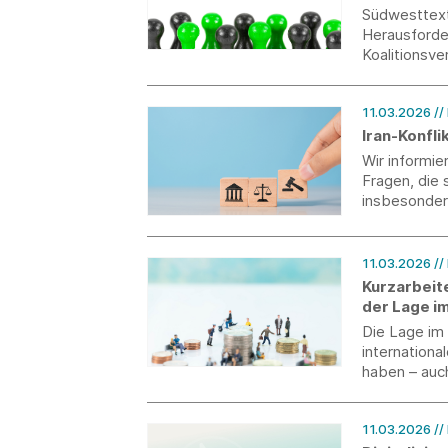
Südwesttexti
Herausforder
Koalitionsve
11.03.2026
//
Iran-Konfli
Wir informie
Fragen, die
insbesonder
11.03.2026
//
Kurzarbeit
der Lage i
Die Lage im 
internationa
haben – auc
auszuschließ
Kurzarbeiter
11.03.2026
//