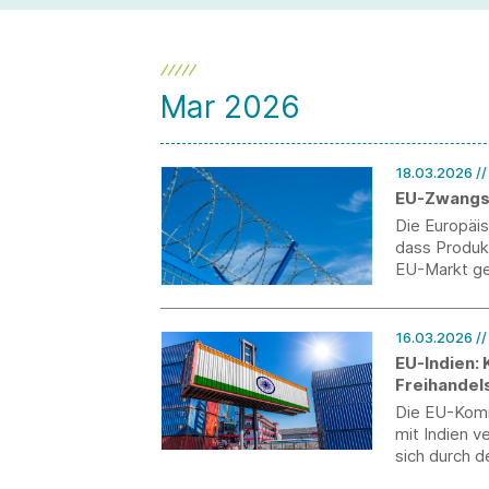
Mar 2026
18.03.2026
/
EU-Zwangs
Die Europäi
dass Produkt
EU-Markt ge
Unternehmen
begründetem
16.03.2026
/
EU-Indien:
Freihande
Die EU-Komm
mit Indien v
sich durch 
Marktzugang