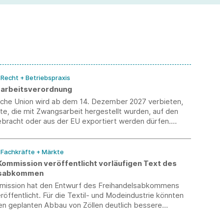
un
ve
/ Recht + Betriebspraxis
arbeitsverordnung
sche Union wird ab dem 14. Dezember 2027 verbieten,
e, die mit Zwangsarbeit hergestellt wurden, auf den
bracht oder aus der EU exportiert werden dürfen.
 müssen damit rechnen, dass Produkte bei
 Verdacht von den Behörden überprüft werden.
/ Fachkräfte + Märkte
 Kommission veröffentlicht vorläufigen Text des
lsabkommen
ission hat den Entwurf des Freihandelsabkommens
eröffentlicht. Für die Textil- und Modeindustrie könnten
den geplanten Abbau von Zöllen deutlich bessere
sbedingungen ergeben. Ein Inkrafttreten wird derzeit