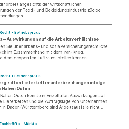
l fordert angesichts der wirtschaftlichen
ungen der Textil- und Bekleidungsindustrie zügige
rhandlungen.
 Recht + Betriebspraxis
kt – Auswirkungen auf die Arbeitsverhältnisse
ren Sie über arbeits- und sozialversicherungsrechtliche
 sich im Zusammenhang mit dem Iran-Krieg,
e dem gesperrten Luftraum, stellen können.
 Recht + Betriebspraxis
ergeld bei Lieferkettenunterbrechungen infolge
m Nahen Osten
Nahen Osten könnte in Einzelfällen Auswirkungen auf
le Lieferketten und die Auftragslage von Unternehmen
h in Baden-Württemberg sind Arbeitsausfälle nicht
en. Die Arbeitsagentur informiert über das
geld als bewährtes Instrument.
 Fachkräfte + Märkte