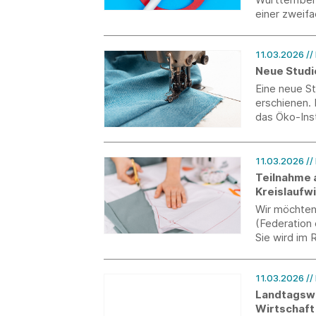
einer zweifa
mit den Pfli
11.03.2026
//
Neue Stud
Eine neue St
erschienen.
das Öko-Inst
11.03.2026
//
Teilnahme a
Kreislaufw
Wir möchten 
(Federation 
Sie wird im
(trustexproj
Strategien f
11.03.2026
//
zukünftiger
sowie des D
Landtagswa
Wirtschaft