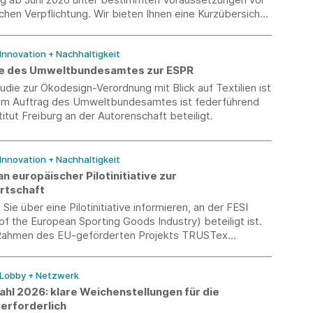
chen Verpflichtung. Wir bieten Ihnen eine Kurzübersicht
chten von Arbeitgebern.
 Innovation + Nachhaltigkeit
ie des Umweltbundesamtes zur ESPR
udie zur Ökodesign-Verordnung mit Blick auf Textilien ist
 Im Auftrag des Umweltbundesamtes ist federführend
itut Freiburg an der Autorenschaft beteiligt.
 Innovation + Nachhaltigkeit
n europäischer Pilotinitiative zur
irtschaft
Sie über eine Pilotinitiative informieren, an der FESI
of the European Sporting Goods Industry) beteiligt ist.
 Rahmen des EU-geförderten Projekts TRUSTex
ect.eu) umgesetzt. Ziel ist es, praktische Ökodesign-
ür Textilien zu demonstrieren und zur Entwicklung
 Lobby + Netzwerk
 Anforderungen im Rahmen der Ökodesign-Verordnung
igitalen Produktpasses (DPP) beizutragen.
hl 2026: klare Weichenstellungen für die
 erforderlich