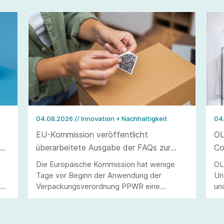
04.08.2026
// Innovation + Nachhaltigkeit
04
EU-Kommission veröffentlicht
OL
überarbeitete Ausgabe der FAQs zur
Co
Verpackungsverordnung PPWR
Die Europäische Kommission hat wenige
OL
Tage vor Beginn der Anwendung der
Un
40
Verpackungsverordnung PPWR eine
un
überarbeitete Ausgabe ihrer FAQs
St
veröffentlicht.
Ve
di