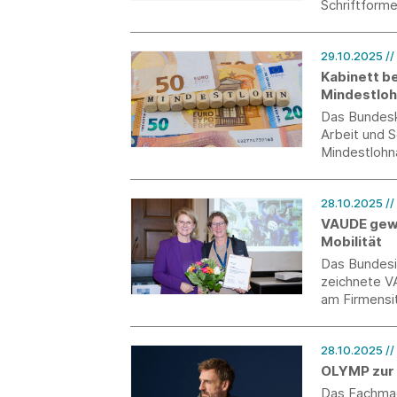
Schriftforme
Personalakt
deswegen ei
29.10.2025
//
Kabinett b
Mindestlo
Das Bundeska
Arbeit und S
Mindestlohn
gesetzliche 
Zeitstunde 
28.10.2025
/
1.1.2027 auf
VAUDE gewi
Mobilität
Das Bundesi
zeichnete V
am Firmensi
„Arbeitswege
28.10.2025
/
OLYMP zur
Das Fachmag