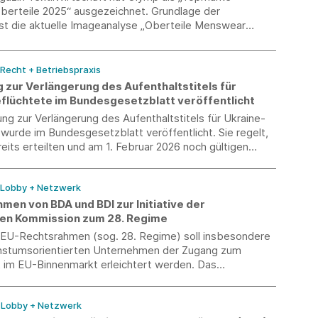
erteile 2025“ ausgezeichnet. Grundlage der
st die aktuelle Imageanalyse „Oberteile Menswear
er Olymp unter 32 zentralen Marken des deutschen
-Marktes geprüft wurde.
 Recht + Betriebspraxis
 zur Verlängerung des Aufenthaltstitels für
flüchtete im Bundesgesetzblatt veröffentlicht
ng zur Verlängerung des Aufenthaltstitels für Ukraine-
wurde im Bundesgesetzblatt veröffentlicht. Sie regelt,
reits erteilten und am 1. Februar 2026 noch gültigen
rlaubnisse bis zum 4. März 2027 fortgelten.
/ Lobby + Netzwerk
men von BDA und BDI zur Initiative der
en Kommission zum 28. Regime
 EU-Rechtsrahmen (sog. 28. Regime) soll insbesondere
hstumsorientierten Unternehmen der Zugang zum
t im EU-Binnenmarkt erleichtert werden. Das
Parlament bereitet hierzu aktuell einen Initiativbericht
Kommission plant die Veröffentlichung eines konkreten
/ Lobby + Netzwerk
rschlags für Frühjahr 2026.