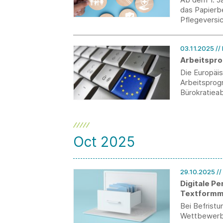
das Papierb
Pflegeversi
03.11.2025
//
Arbeitspro
Die Europäi
Arbeitsprog
Bürokratiea
Regierungsc
Vorschriften
Oct 2025
29.10.2025
/
Digitale P
Textformm
Bei Befrist
Wettbewerbs