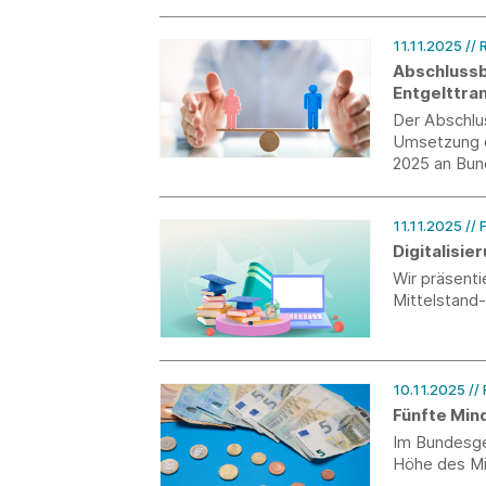
überführt w
11.11.2025
// 
Abschlussb
Entgelttran
Der Abschlu
Umsetzung d
2025 an Bun
11.11.2025
//
Digitalisi
Wir präsent
Mittelstand
10.11.2025
//
Fünfte Min
Im Bundesge
Höhe des M