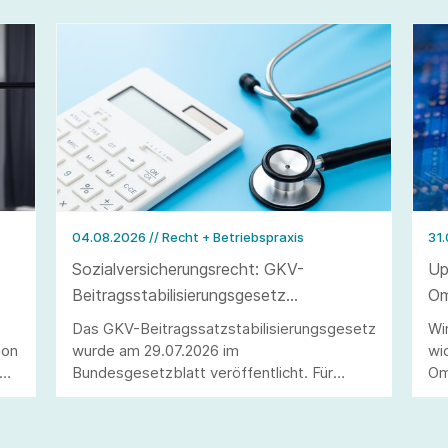
04.08.2026
// Recht + Betriebspraxis
31
Sozialversicherungsrecht: GKV-
Up
Beitragsstabilisierungsgesetz
Om
veröffentlicht
Du
Das GKV-Beitragssatzstabilisierungsgesetz
Wi
ion
wurde am 29.07.2026 im
wi
ie
Bundesgesetzblatt veröffentlicht. Für
Om
Arbeitgeber ergeben sich wesentliche
un
Änderungen, darunter die Anhebung der
zu
n
Beitragsbemessungsgrenze sowie die