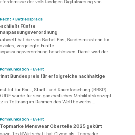
rfordernisse der vollständigen Digitalisierung von
en nach wie vor im Wege. Südwesttextil fordert
ne konsequente Entbürokratisierung.
 Recht + Betriebspraxis
eschließt Fünfte
hnanpassungsverordnung
binett hat die von Bärbel Bas, Bundesministerin für
oziales, vorgelegte Fünfte
anpassungsverordnung beschlossen. Damit wird der
Mindestlohn zum 1.1.2026 zunächst auf 13,90 € brutto je
angehoben und steigt in einem weiteren Schritt zum
/ Kommunikation + Event
 14,60 €.
nnt Bundespreis für erfolgreiche nachhaltige
nstitut für Bau-, Stadt- und Raumforschung (BBSR)
AUDE wurde für sein ganzheitliches Mobilitätskonzept
tz in Tettnang im Rahmen des Wettbewerbs
 gestalten. Mobil in ländlichen Räumen“ aus.
/ Kommunikation + Event
 Topmarke Menswear Oberteile 2025 gekürt
azin TextilWirtschaft hat Olymp als „Topmarke