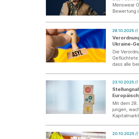
Menswear Ob
Bewertung i
2025“, in d
Männermode
28.10.2025
//
Verordnung
Ukraine-Ge
Die Verordnu
Geflüchtete 
dass alle be
Aufenthaltse
23.10.2025
/
Stellungnah
Europäisch
Mit dem 28.
jungen, wac
Kapitalmark
Europäische 
vor. Die EU-
20.10.2025
/
Legislativvo