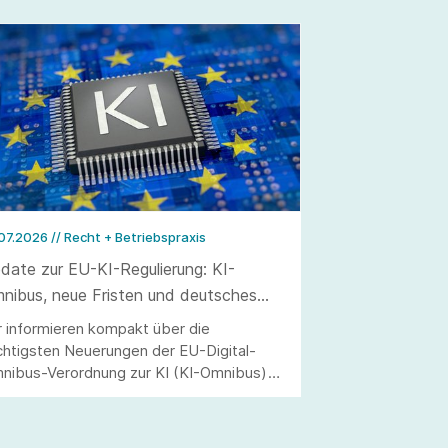
.07.2026
// Recht + Betriebspraxis
date zur EU-KI-Regulierung: KI-
nibus, neue Fristen und deutsches
rchführungsgesetz
r informieren kompakt über die
chtigsten Neuerungen der EU-Digital-
nibus-Verordnung zur KI (KI-Omnibus)
d des deutschen Durchführungsgesetzes
r KI-Verordnung (KI-VO)