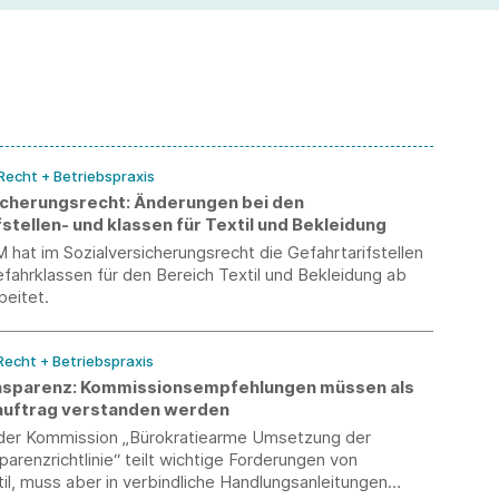
Einführung der Teilarbeitsunfähigkeit.
 Recht + Betriebspraxis
icherungsrecht: Änderungen bei den
stellen- und klassen für Textil und Bekleidung
hat im Sozialversicherungsrecht die Gefahrtarifstellen
fahrklassen für den Bereich Textil und Bekleidung ab
beitet.
 Recht + Betriebspraxis
nsparenz: Kommissionsempfehlungen müssen als
uftrag verstanden werden
 der Kommission „Bürokratiearme Umsetzung der
parenzrichtlinie“ teilt wichtige Forderungen von
l, muss aber in verbindliche Handlungsanleitungen