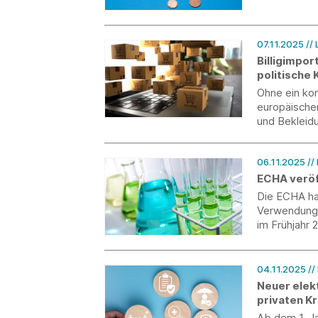
07.11.2025
//
Billigimpor
politische
Ohne ein ko
europäische
und Bekleid
Konkurrenz.
06.11.2025
//
ECHA veröf
Die ECHA ha
Verwendungen
im Frühjahr 
04.11.2025
//
Neuer elek
privaten K
Ab dem 1. J