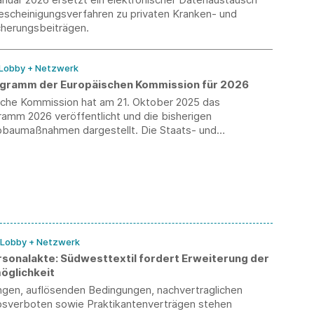
escheinigungsverfahren zu privaten Kranken- und
cherungsbeiträgen.
 Lobby + Netzwerk
gramm der Europäischen Kommission für 2026
sche Kommission hat am 21. Oktober 2025 das
ramm 2026 veröffentlicht und die bisherigen
bbaumaßnahmen dargestellt. Die Staats- und
hefs sprachen sich für den Abbau überholter
 und eine maßvolle Regulierung aus.
/ Lobby + Netzwerk
ersonalakte: Südwesttextil fordert Erweiterung der
öglichkeit
ungen, auflösenden Bedingungen, nachvertraglichen
verboten sowie Praktikantenverträgen stehen