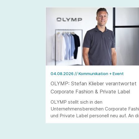
04.08.2026
// Kommunikation + Event
OLYMP: Stefan Klieber verantwortet
Corporate Fashion & Private Label
OLYMP stellt sich in den
Unternehmensbereichen Corporate Fash
und Private Label personell neu auf. An d
Stelle von Andreas Telahr rückt der
Vertriebsprofi Stefan Klieber, der künftig
die Geschäftseinheiten Corporate Fashio