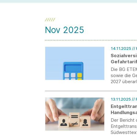
und Private Label bei der Modemarke
verantworten wird.
Nov 2025
14.11.2025
//
Sozialvers
Gefahrtarif
Die BG ETEM 
sowie die Ge
2027 überar
13.11.2025
//
Entgelttra
Handlungsa
Der Bericht
Entgelttrans
Südwesttexti