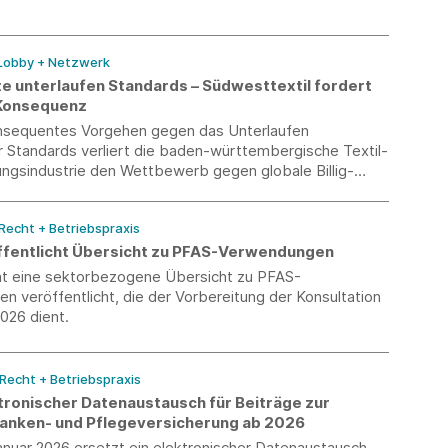
 Lobby + Netzwerk
te unterlaufen Standards – Südwesttextil fordert
 Konsequenz
nsequentes Vorgehen gegen das Unterlaufen
r Standards verliert die baden-württembergische Textil-
ungsindustrie den Wettbewerb gegen globale Billig-
 Recht + Betriebspraxis
fentlicht Übersicht zu PFAS-Verwendungen
t eine sektorbezogene Übersicht zu PFAS-
 veröffentlicht, die der Vorbereitung der Konsultation
2026 dient.
 Recht + Betriebspraxis
tronischer Datenaustausch für Beiträge zur
ranken- und Pflegeversicherung ab 2026
anuar 2026 ersetzt ein elektronischer Datenaustausch