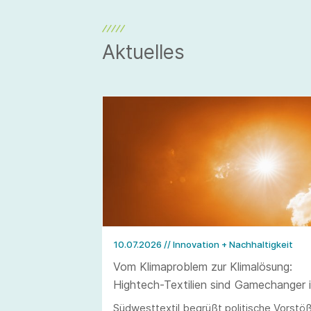
Aktuelles
10.07.2026
// Innovation + Nachhaltigkeit
Vom Klimaproblem zur Klimalösung:
Hightech-Textilien sind Gamechanger 
der Hitzewelle
Südwesttextil begrüßt politische Vorstö