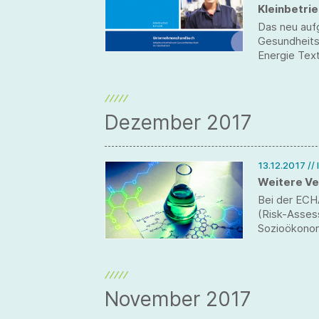
Kleinbetri
Das neu auf
Gesundheits
Energie Tex
Seiten einen
Beschäftigte
sowie organi
Aspekte.
Dezember 2017
13.12.2017
//
Weitere Ve
Bei der ECH
(Risk-Asses
Sozioökonom
Vorschlags 
Arbeitssich
Beschränkun
Arbeitsplatz
November 2017