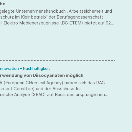
ebe
gelegte Unternehmenshandbuch „Arbeitssicherheit und
schutz im Kleinbetrieb“ der Berufsgenossenschaft
til Elektro Medienerzeugnisse (BG ETEM) bietet auf 92
 gut strukturierten Überblick speziell für Betriebe bis 50
. Die Broschüre informiert anschaulich über rechtliche
satorische Fragen und beleuchtet auch wirtschaftliche
 Innovation + Nachhaltigkeit
rwendung von Diisocyanaten möglich
A (European CHemical Agency) haben sich das RAC
sment Comittee) und der Ausschuss für
ische Analyse (SEAC) auf Basis des ursprünglichen
Deutschlands (Bundesanstalt für Arbeitsschutz und
erheit – BAuA) nun auf einen gemeinsamen
gsentwurf für die Verwendung von Diisocyanaten am
 geeinigt.