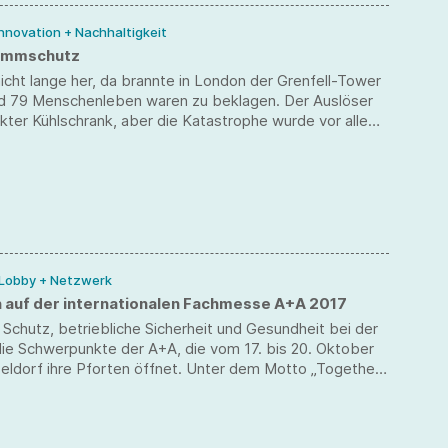
Innovation + Nachhaltigkeit
lammschutz
nicht lange her, da brannte in London der Grenfell-Tower
und 79 Menschenleben waren zu beklagen. Der Auslöser
kter Kühlschrank, aber die Katastrophe wurde vor allem
icht flammgeschützte Gebäudeverkleidung, die geradezu
dbeschleuniger wirkte, verursacht.
 Lobby + Netzwerk
 auf der internationalen Fachmesse A+A 2017
 Schutz, betriebliche Sicherheit und Gesundheit bei der
die Schwerpunkte der A+A, die vom 17. bis 20. Oktober
seldorf ihre Pforten öffnet. Unter dem Motto „Together
tiles safe“ stehen die Experten der Hohenstein Group
ich zu allen Fragen und Projekten rund um PSA und
 Corporate Fashion zur Verfügung.