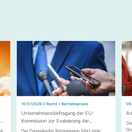
10.07.2026
// Recht + Betriebspraxis
09
Unternehmensbefragung der EU-
Ar
in
Kommission zur Evaluierung der
Di
Hinweisgeberschutz-Richtlinie
Gr
ße
Die Europäische Kommission führt eine