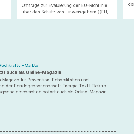
de
Umfrage zur Evaluierung der EU-Richtlinie
Ge
über den Schutz von Hinweisgebern ((EU)
Ar
2019/1937) durch. Ziel ist die Erfassung
praktischer Erfahrungen von Unternehmen
mit internen Meldesystemen. Die Teilnahme
ist bis zum 31. Juli 2026 möglich.
 Fachkräfte + Märkte
tzt auch als Online-Magazin
 Magazin für Prävention, Rehabilitation und
ng der Berufsgenossenschaft Energie Textil Elektro
gnisse erscheint ab sofort auch als Online-Magazin.