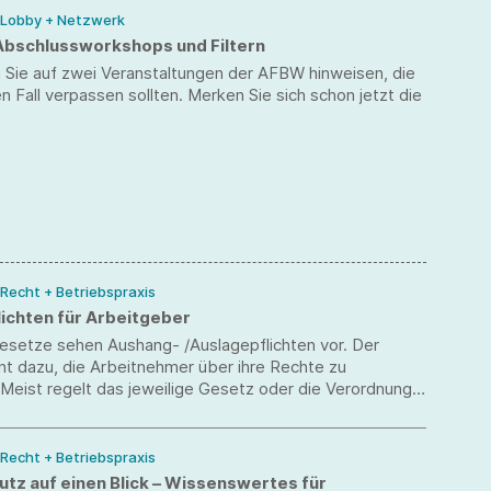
/ Lobby + Netzwerk
Abschlussworkshops und Filtern
 Sie auf zwei Veranstaltungen der AFBW hinweisen, die
en Fall verpassen sollten. Merken Sie sich schon jetzt die
 Recht + Betriebspraxis
ichten für Arbeitgeber
Gesetze sehen Aushang- /Auslagepflichten vor. Der
nt dazu, die Arbeitnehmer über ihre Rechte zu
 Meist regelt das jeweilige Gesetz oder die Verordnung
welche Art und Weise die entsprechende Vorschrift den
n zur Kenntnis zu bringen ist.
 Recht + Betriebspraxis
utz auf einen Blick – Wissenswertes für