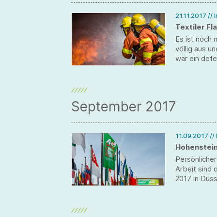
21.11.2017
// 
Textiler F
Es ist noch 
völlig aus 
war ein defe
durch die n
wie ein Bran
September 2017
11.09.2017
//
Hohenstein
Persönlicher
Arbeit sind 
2017 in Düs
we make tex
dort persönl
funktionaler