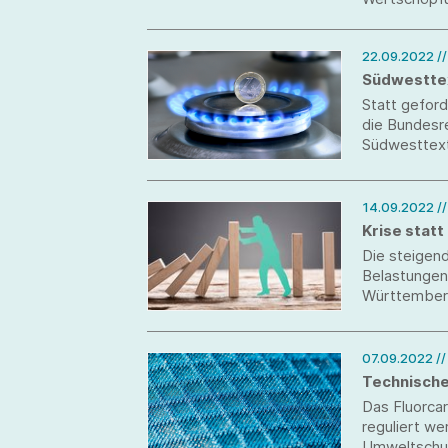
gefährdet w
22.09.2022
/
Südwesttex
Statt geford
die Bundesr
Südwesttexti
Belastungen
14.09.2022
/
Krise statt
Die steigen
Belastungen 
Württemberg
die schnell 
entlasten.
07.09.2022
/
Technische
Das Fluorca
reguliert we
Umweltschut