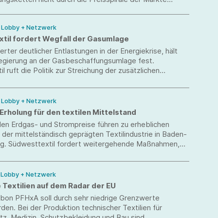
erden.
/ Lobby + Netzwerk
til fordert Wegfall der Gasumlage
erter deutlicher Entlastungen in der Energiekrise, hält
egierung an der Gasbeschaffungsumlage fest.
l ruft die Politik zur Streichung der zusätzlichen
 auf.
/ Lobby + Netzwerk
 Erholung für den textilen Mittelstand
den Erdgas- und Strompreise führen zu erheblichen
der mittelständisch geprägten Textilindustrie in Baden-
. Südwesttextil fordert weitergehende Maßnahmen,
und unbürokratisch energieintensive Produktionen
/ Lobby + Netzwerk
 Textilien auf dem Radar der EU
rbon PFHxA soll durch sehr niedrige Grenzwerte
rden. Bei der Produktion technischer Textilien für
z, Medizin, Schutzbekleidung und Bau sind