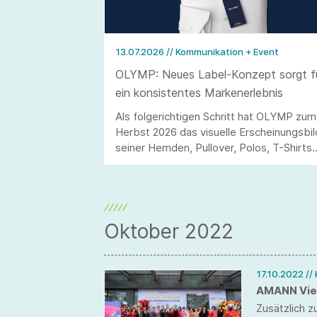
13.07.2026
// Kommunikation + Event
OLYMP: Neues Label-Konzept sorgt f
ein konsistentes Markenerlebnis
Als folgerichtigen Schritt hat OLYMP zum
Herbst 2026 das visuelle Erscheinungsbil
seiner Hemden, Pullover, Polos, T-Shirts
und aller weiteren Artikel überarbeitet. D
neue Label-Konzept schafft über das
gesamte Sortiment hinweg einen
einheitlichen Markenauftritt und sorgt für
mehr Orientierung, Wiedererkennung und
Oktober 2022
Wertigkeit auf der Verkaufsfläche.
17.10.2022
//
AMANN Viet
Zusätzlich 