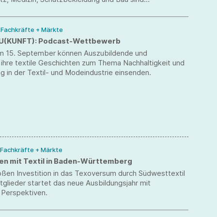
e Anwendungen in Frage gestellt.
/ Fachkräfte + Märkte
U(KUNFT): Podcast-Wettbewerb
m 15. September können Auszubildende und
 ihre textile Geschichten zum Thema Nachhaltigkeit und
ung in der Textil- und Modeindustrie einsenden.
 Fachkräfte + Märkte
en mit Textil in Baden-Württemberg
oßen Investition in das Texoversum durch Südwesttextil
tglieder startet das neue Ausbildungsjahr mit
Perspektiven.