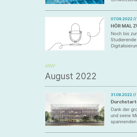
dadurch viel
07.09.2022
/
HÖR MAL Z
Noch bis zu
Studierende
Digitalisier
August 2022
31.08.2022
//
Durchstart
Dank der gr
und seine Mi
spannenden 