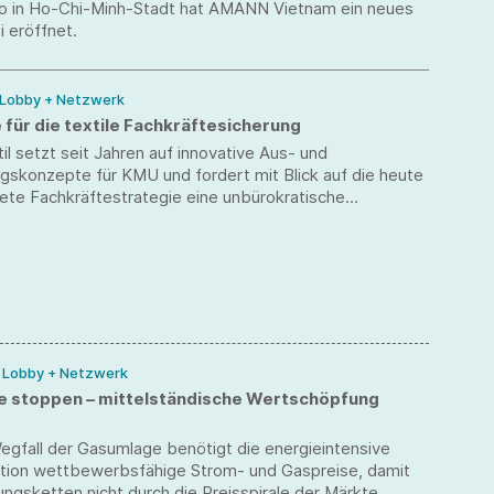
o in Ho-Chi-Minh-Stadt hat AMANN Vietnam ein neues
i eröffnet.
 Lobby + Netzwerk
für die textile Fachkräftesicherung
l setzt seit Jahren auf innovative Aus- und
gskonzepte für KMU und fordert mit Blick auf die heute
ete Fachkräftestrategie eine unbürokratische
inwanderung.
/ Lobby + Netzwerk
le stoppen – mittelständische Wertschöpfung
gfall der Gasumlage benötigt die energieintensive
ktion wettbewerbsfähige Strom- und Gaspreise, damit
gsketten nicht durch die Preisspirale der Märkte