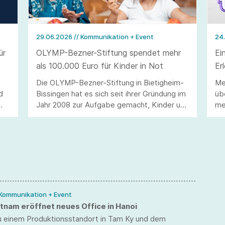
29.06.2026
// Kommunikation + Event
24
ür
OLYMP-Bezner-Stiftung spendet mehr
Ei
als 100.000 Euro für Kinder in Not
Er
Die OLYMP-Bezner-Stiftung in Bietigheim-
Me
d
Bissingen hat es sich seit ihrer Gründung im
üb
Jahr 2008 zur Aufgabe gemacht, Kinder und
me
as
Jugendliche weltweit in den Bereichen
de
Erziehung, Gesundheit und Bildung zu
in
unterstützen. 2025 wurden hierfür weitere
Br
104.000 Euro an Spendengeldern für
verschiedene Projekte in Deutschland,
Brasilien, Haiti, Indonesien, Madagaskar,
Myanmar und der Ukraine karitativ
verwendet.
 Kommunikation + Event
nam eröffnet neues Office in Hanoi
zu einem Produktionsstandort in Tam Ky und dem