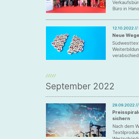
Verkaufsbür
Büro in Hano
12.10.2022
//
Neue Wege 
Südwesttexti
Weiterbildun
verabschied
Fachkräftee
September 2022
29.09.2022
/
Preisspira
sichern
Nach dem We
Textilprodu
Wertschöpfun