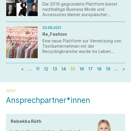
Die 2019 gegründete Plattform bietet
nachhaltige Business Mode und
Accessoires kleiner europäischer
Newcomer-Brands an. Und – Gründerin
Tanja Kosar möchte darüber hinaus zu
20.08.2021
wichtigen Themen aufklären, Frauen in
Re_Fashion
ihren Karrieren unterstützen, Vorbilder
vorstellen und gemeinsam bessere
Eine neue Plattform zur Vernetzung von
nachhaltige Lösungen finden.
Textilunternehmen mit der
Recyclingbranche wurde ins Leben
gerufen. Der Gesamtverband textil +
mode informiert über die Aktivitäten von
Re_Fashion.
<
…
11
12
13
14
15
16
17
18
19
…
>
Ansprechpartner*innen
Rebekka Rüth