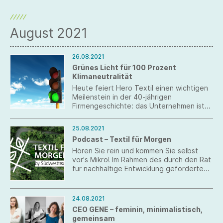
August 2021
26.08.2021
Grünes Licht für 100 Prozent
Klimaneutralität
Heute feiert Hero Textil einen wichtigen
Meilenstein in der 40-jährigen
Firmengeschichte: das Unternehmen ist
zu 100 Prozent klimaneutral.
25.08.2021
Podcast – Textil für Morgen
Hören Sie rein und kommen Sie selbst
vor's Mikro! Im Rahmen des durch den Rat
für nachhaltige Entwicklung geförderten
Projektes startet Südwesttextil einen
Podcast, in dem Branchenvertreter*innen
über Transformationsprozesse,
24.08.2021
Innovationen und ihre Perspektiven auf
CEO GENE – feminin, minimalistisch,
das Thema Nachhaltigkeit sprechen.
gemeinsam