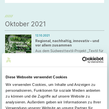
Oktober 2021
12.10.2021
Regional, nachhaltig, innovativ – und
vor allem zusammen
Aus dem Südwesttextil-Projekt „Textil für
Morgen“ ist die Initiative Regio:Tex mit
Gebr. Otto und Sustainable Thinking
entstanden. Die textile network
berichtet.
12.10.2021
Textilien sind das Material der Zukunft
Diese Webseite verwendet Cookies
Veranstaltungsrückblick: Am 20.
Wir verwenden Cookies, um Inhalte und Anzeigen zu
September 2021 fand die Forums- und
Matchmaking-Veranstaltung im Pop-up
personalisieren, Funktionen für soziale Medien anbieten
House of Switzerland in Stuttgart statt.
zu können und die Zugriffe auf unsere Website zu
analysieren. Außerdem geben wir Informationen zu Ihrer
11.10.2021
Verwendung unserer Website an unsere Partner für