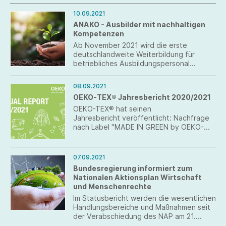
10.09.2021
ANAKO - Ausbilder mit nachhaltigen
Kompetenzen
Ab November 2021 wird die erste
deutschlandweite Weiterbildung für
betriebliches Ausbildungspersonal
angeboten, die die neue sog.
"Standardberufspositionen" zu "Umwelt
08.09.2021
und Nachhaltigkeit" abbildet.
OEKO-TEX® Jahresbericht 2020/2021
OEKO-TEX® hat seinen
Jahresbericht veröffentlicht: Nachfrage
nach Label "MADE IN GREEN by OEKO-
TEX®" steigt um 108 Prozent.
07.09.2021
Bundesregierung informiert zum
Nationalen Aktionsplan Wirtschaft
und Menschenrechte
Im Statusbericht werden die wesentlichen
Handlungsbereiche und Maßnahmen seit
der Verabschiedung des NAP am 21.
Dezember 2016 dargestellt.