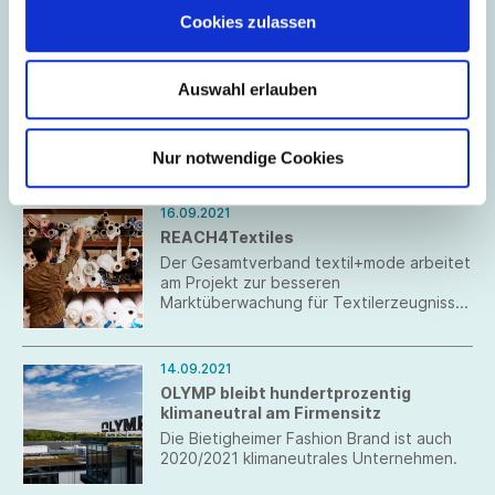
Engagement für die Umwelt mit der
Cookies zulassen
Einführung des Labels Madeira Green und
zweier neuer nachhaltiger Garne.
23.09.2021
20. VAUDE Store eröffnet
Auswahl erlauben
Der nachhaltige Outdoorausrüster VAUDE
ist mit seinem Franchise Konzept weiter
auf Erfolgskurs. Zum zwanzigsten Mal
Nur notwendige Cookies
öffnet ein VAUDE Franchise Store in
Deutschland seine Türen.
16.09.2021
REACH4Textiles
Der Gesamtverband textil+mode arbeitet
am Projekt zur besseren
Marktüberwachung für Textilerzeugnisse
mit.
14.09.2021
OLYMP bleibt hundertprozentig
klimaneutral am Firmensitz
Die Bietigheimer Fashion Brand ist auch
2020/2021 klimaneutrales Unternehmen.