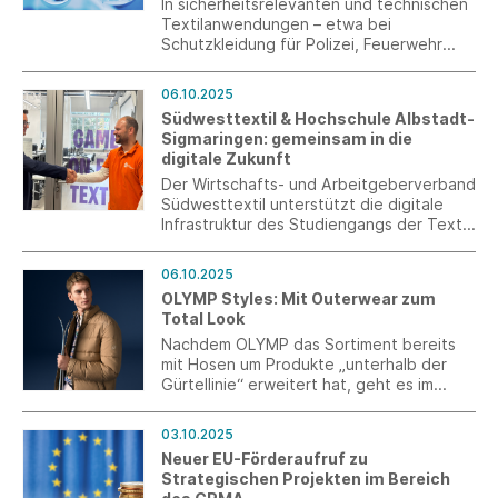
In sicherheitsrelevanten und technischen
Textilanwendungen – etwa bei
Schutzkleidung für Polizei, Feuerwehr
oder Medizin – sind PFAS bislang
technologisch unverzichtbar.
06.10.2025
Südwesttextil fordert daher
Südwesttextil & Hochschule Albstadt-
Ausnahmeregelungen für kritische
Sigmaringen: gemeinsam in die
Anwendungen sowie angemessene
digitale Zukunft
Übergangsfristen, um die Entwicklung und
Umsetzung sicherer Alternativen zu
Der Wirtschafts- und Arbeitgeberverband
ermöglichen.
Südwesttextil unterstützt die digitale
Infrastruktur des Studiengangs der Textil-
und Bekleidungstechnologie der
Hochschule Albstadt-Sigmaringen mit
06.10.2025
einem großzügigen Sponsoring.
OLYMP Styles: Mit Outerwear zum
Total Look
Nachdem OLYMP das Sortiment bereits
mit Hosen um Produkte „unterhalb der
Gürtellinie“ erweitert hat, geht es im
Herbst 2025 mit Oberbekleidung weiter.
Mit dieser neuesten Einführung
03.10.2025
entwickelt sich der Hemdenanbieter
Neuer EU-Förderaufruf zu
immer mehr zur Lifestyle-Modemarke.
Strategischen Projekten im Bereich