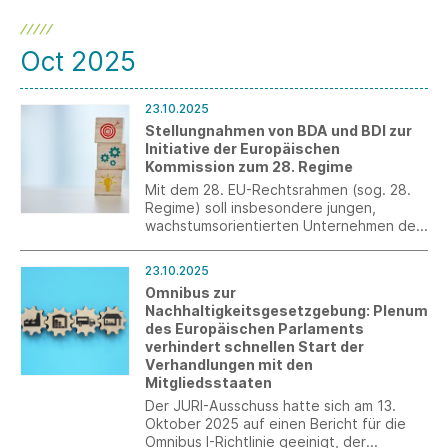
Oct 2025
23.10.2025
Stellungnahmen von BDA und BDI zur
Initiative der Europäischen
Kommission zum 28. Regime
Mit dem 28. EU-Rechtsrahmen (sog. 28.
Regime) soll insbesondere jungen,
wachstumsorientierten Unternehmen der
Zugang zum Kapitalmarkt im EU-
Binnenmarkt erleichtert werden. Das
23.10.2025
Europäische Parlament bereitet hierzu
Omnibus zur
aktuell einen Initiativbericht vor. Die EU-
Nachhaltigkeitsgesetzgebung: Plenum
Kommission plant die Veröffentlichung
des Europäischen Parlaments
eines konkreten Legislativvorschlags für
verhindert schnellen Start der
Frühjahr 2026.
Verhandlungen mit den
Mitgliedsstaaten
Der JURI-Ausschuss hatte sich am 13.
Oktober 2025 auf einen Bericht für die
Omnibus I-Richtlinie geeinigt, der