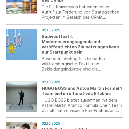
des CRMA
Die EU-Kommission hat einen neuen
Aufruf zur Förderung von Strategischen
Projekten im Bereich des CRMA
gestartet. Frist zur Bewerbung ist der 15.
Januar 2026.
02.10.2025
Südwesttextil:
Modernisierungsagenda mit
veröffentlichten Zielsetzungen kann
nur Startpunkt sein
Besonders wichtig für die baden-
württembergische Textil- und
Bekleidungsindustrie sind die
Vereinfachung und Digitalisierung von
Verwaltungsprozessen sowie ein
02.10.2025
spürbarer und schneller Bürokratieabbau.
HUGO BOSS und Aston Martin Formel 1
Die Agenda muss nun zügig umgesetzt
Team bieten ultimatives Erlebnis
werden.
HUGO BOSS bietet zusammen mit dem
Aston Martin Aramco Formula One™ Team
das ultimative visuelle Fan-Erlebnis an.
Mithilfe der Apple Vision Pro können
Nutzer sich damit mitten ins Formel-1-
02.10.2025
Geschehen versetzen lassen.