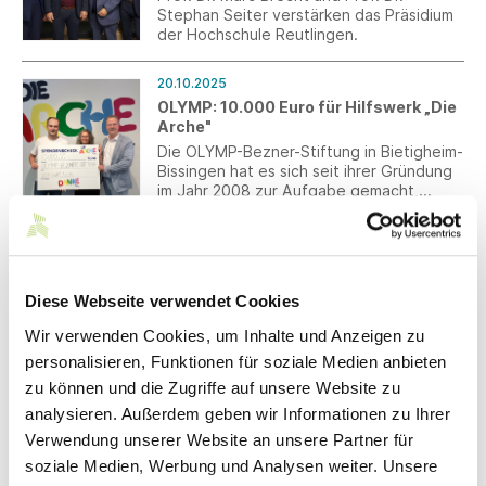
Stephan Seiter verstärken das Präsidium
der Hochschule Reutlingen.
20.10.2025
OLYMP: 10.000 Euro für Hilfswerk „Die
Arche"
Die OLYMP-Bezner-Stiftung in Bietigheim-
Bissingen hat es sich seit ihrer Gründung
im Jahr 2008 zur Aufgabe gemacht,
Kinder und Jugendliche weltweit in den
Bereichen Erziehung, Gesundheit und
20.10.2025
Bildung zu unterstützen. Das Christliche
Interdisziplinäre Produktentwicklung:
Kinder- und Jugendwerk „Die Arche“ zählt
Aufruf für Projektideen 2025
seit vielen Jahren ebenfalls zu den
Diese Webseite verwendet Cookies
zahlreichen und regelmäßig geförderten
Die Hochschule Reutlingen startet ihren
nationalen und internationalen
diesjährigen Projektaufruf für
Wir verwenden Cookies, um Inhalte und Anzeigen zu
Stiftungsprojekten.
interdisziplinäre Entwicklungsprojekte. Im
personalisieren, Funktionen für soziale Medien anbieten
Rahmen des Master-Studiengangs wird im
zweiten Semester ein interdisziplinäres
zu können und die Zugriffe auf unsere Website zu
20.10.2025
Projektteam gebildet.
analysieren. Außerdem geben wir Informationen zu Ihrer
DITF entwickeln Wanderstock aus
Naturfasern und biobasierter Matrix
Verwendung unserer Website an unsere Partner für
DITF und die LEKI Lenhart GmbH haben
soziale Medien, Werbung und Analysen weiter. Unsere
zusammen einen Wanderstock entwickelt,