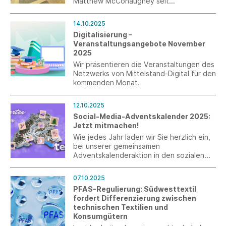
Matthew McConaughey seit
Kooperationsstart im Januar 2025 mit
großem Erfolg auf den Verkaufsflächen
14.10.2025
ihrer Handelspartner im In- und Ausland.
Digitalisierung –
Ein besonders eindrucksvoller Auftritt
Veranstaltungsangebote November
konnte nun mit dem Premiumpartner
2025
Breuninger realisiert werden.
Wir präsentieren die Veranstaltungen des
Netzwerks von Mittelstand-Digital für den
kommenden Monat.
12.10.2025
Social-Media-Adventskalender 2025:
Jetzt mitmachen!
Wie jedes Jahr laden wir Sie herzlich ein,
bei unserer gemeinsamen
Adventskalenderaktion in den sozialen
Medien mitzumachen. Dieses Mal steht
unser Instagram-Adventskalender unter
07.10.2025
dem Motto „Postkarten aus der TEXHUB
PFAS-Regulierung: Südwesttextil
WORLD“.
fordert Differenzierung zwischen
technischen Textilien und
Konsumgütern