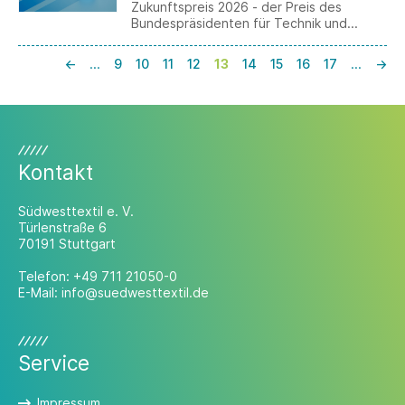
Zukunftspreis 2026 - der Preis des
Bundespräsidenten für Technik und
Innovation - ist gestartet. Vorschläge
können bis zum 1. Dezember 2025
←
…
9
10
11
12
13
14
15
16
17
…
→
eingesendet werden.
Kontakt
Südwesttextil e. V.
Türlenstraße 6
70191 Stuttgart
Telefon:
+49 711 21050-0
E-Mail:
info@suedwesttextil.de
Service
Impressum