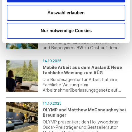
untersucht den Wandel der
Wertschöpfung seit mehr als zwei Jahren.
Auswahl erlauben
Jetzt ist die Umfrage für die aktuelle
14.10.2025
Ausgabe gestartet. Ergebnisse werden
Ab ins Hanffeld: Alles Wissenswerte
branchenübergreifend in einer Studie
zum Faserhanf
Nur notwendige Cookies
veröffentlicht.
Die Allianz Faserbasierte Werkstoffe
AFBW war gemeinsam mit NaturalFIBER
und Biopolymers BW zu Gast auf dem
Hanf-Versuchsfeld der
Landessaatzuchtanstalt der Universität
14.10.2025
Hohenheim.
Mobile Arbeit aus dem Ausland: Neue
fachliche Weisung zum AÜG
Die Bundesagentur für Arbeit hat ihre
Fachliche Weisung zum
Arbeitnehmerüberlassungsgesetz auf
Betreiben der Arbeitgeber, gültig ab 1.
Oktober 2025, neu gefasst. Dabei wurde
14.10.2025
insbesondere die Auffassung zu mobiler
OLYMP und Matthew McConaughey bei
Arbeit ausschließlich aus dem Ausland
Breuninger
korrigiert.
OLYMP präsentiert den Hollywoodstar,
Oscar-Preisträger und Bestsellerautor