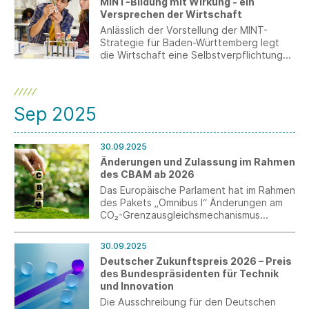
MINT-Bildung mit Wirkung - ein
Versprechen der Wirtschaft
Anlässlich der Vorstellung der MINT-
Strategie für Baden-Württemberg legt
die Wirtschaft eine Selbstverpflichtung
für außerschulische MINT-Initiativen vor.
Darin bekennen sich die Partner zu
verbindlichen Zielen und Kriterien, die für
ein verlässliches und qualitativ
Sep 2025
hochwertiges außerschulisches MINT-
Angebot stehen.
30.09.2025
Änderungen und Zulassung im Rahmen
des CBAM ab 2026
Das Europäische Parlament hat im Rahmen
des Pakets „Omnibus I“ Änderungen am
CO₂-Grenzausgleichsmechanismus
(CBAM) beschlossen. Kernpunkte sind die
neue 50-Tonnen-Schwellengrenze und
30.09.2025
die verpflichtende Zulassung als CBAM-
Deutscher Zukunftspreis 2026 – Preis
Anmelder ab dem 01.01.2026.
des Bundespräsidenten für Technik
und Innovation
Die Ausschreibung für den Deutschen