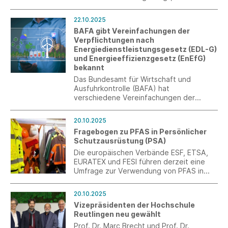
wesentliche Vereinfachungen bei der
europäischen
22.10.2025
Nachhaltigkeitsgesetzgebung
BAFA gibt Vereinfachungen der
beinhaltete. Das Plenum des
Verpflichtungen nach
Europäischen Parlaments lehnte am 22.
Energiedienstleistungsgesetz (EDL-G)
Oktober 2025 den Bericht des
und Energieeffizienzgesetz (EnEfG)
Rechtsausschusses ab.
bekannt
Das Bundesamt für Wirtschaft und
Ausfuhrkontrolle (BAFA) hat
verschiedene Vereinfachungen der
Verpflichtungen EDL-G und EnEfG
bekannt gegeben.
20.10.2025
Fragebogen zu PFAS in Persönlicher
Schutzausrüstung (PSA)
Die europäischen Verbände ESF, ETSA,
EURATEX und FESI führen derzeit eine
Umfrage zur Verwendung von PFAS in
Persönlicher Schutzausrüstung (PSA) und
verwandten Produkten durch. Ziel ist es,
20.10.2025
Daten für die Vorbereitung der SEAC-
Vizepräsidenten der Hochschule
Konsultation zur geplanten PFAS-
Reutlingen neu gewählt
Beschränkung zu sammeln. Die Umfrage
läuft bis zum 31. Dezember 2025.
Prof. Dr. Marc Brecht und Prof. Dr.