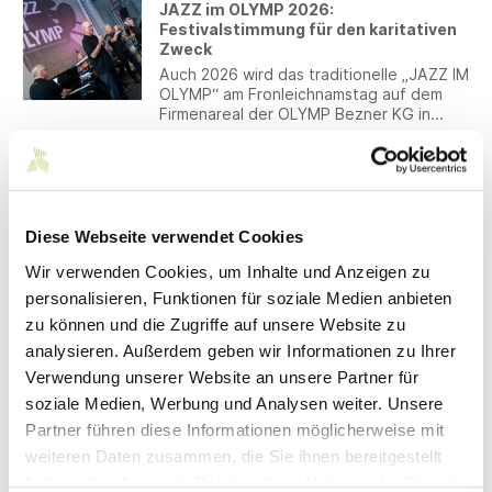
JAZZ im OLYMP 2026:
Fragebogen beantwortet. Im Mittelpunkt
Festivalstimmung für den karitativen
standen die praktischen Auswirkungen für
Zweck
die Textil- und Modeindustrie,
insbesondere für technische Textilien
Auch 2026 wird das traditionelle „JAZZ IM
und sicherheits- bzw. funktionskritische
OLYMP“ am Fronleichnamstag auf dem
Anwendungen sowie die Umsetzbarkeit
Firmenareal der OLYMP Bezner KG in
der vorgeschlagenen Grenzwerte.
Bietigheim-Bissingen veranstaltet.
Festivalstimmung. Die Eintrittsgelder
22.05.2026
gehen an die von der OLYMP-Bezner-
80 Jahre Südwesttextil – Gemeinsam
Stiftung geförderten Projekte für Kinder
für die textile Zukunft in
und Jugendliche.
herausfordernden Zeiten
Diese Webseite verwendet Cookies
Bei der Jahrestagung 2026 blickte
Wir verwenden Cookies, um Inhalte und Anzeigen zu
Südwesttextil auf die wirtschaftlich
schwierige Lage und auf acht Jahrzehnte
personalisieren, Funktionen für soziale Medien anbieten
Verbandsgeschichte zurück.
zu können und die Zugriffe auf unsere Website zu
21.05.2026
analysieren. Außerdem geben wir Informationen zu Ihrer
FAQ-Papier der BDA zur Umsetzung
Verwendung unserer Website an unsere Partner für
des Bundestariftreuegesetzes
soziale Medien, Werbung und Analysen weiter. Unsere
veröffentlicht
Partner führen diese Informationen möglicherweise mit
Die BDA stellt ein FAQ-Papier mit den
wichtigsten Fragen und Antworten zur
weiteren Daten zusammen, die Sie ihnen bereitgestellt
Anwendung des sogenannten
haben oder die sie im Rahmen Ihrer Nutzung der Dienste
Tariftreugesetzes des Bundes zur