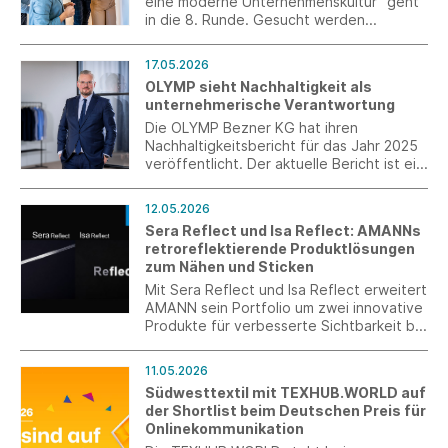
eine moderne Unternehmenskultur“ geht
in die 8. Runde. Gesucht werden
Unternehmen, die neue Wege in der
Arbeitswelt gehen – mit innovativer
17.05.2026
Führung, gelebter Vielfalt,
OLYMP sieht Nachhaltigkeit als
Gesundheitsförderung oder echter
unternehmerische Verantwortung
Vereinbarkeit.
Die OLYMP Bezner KG hat ihren
Nachhaltigkeitsbericht für das Jahr 2025
veröffentlicht. Der aktuelle Bericht ist ein
klares Bekenntnis zu unternehmerischer
Verpflichtung in herausfordernden
12.05.2026
Zeiten.
Sera Reflect und Isa Reflect: AMANNs
retroreflektierende Produktlösungen
zum Nähen und Sticken
Mit Sera Reflect und Isa Reflect erweitert
AMANN sein Portfolio um zwei innovative
Produkte für verbesserte Sichtbarkeit bei
schlechten Lichtverhältnissen.
11.05.2026
Südwesttextil mit TEXHUB.WORLD auf
der Shortlist beim Deutschen Preis für
Onlinekommunikation