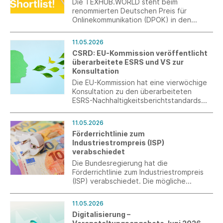
Die TEXHUB.WORLD steht beim
renommierten Deutschen Preis für
Onlinekommunikation (DPOK) in den
Kategorien „Innovation des Jahres“ und
„Digital Experience des Jahres“ auf der
11.05.2026
Shortlist.
CSRD: EU-Kommission veröffentlicht
überarbeitete ESRS und VS zur
Konsultation
Die EU-Kommission hat eine vierwöchige
Konsultation zu den überarbeiteten
ESRS-Nachhaltigkeitsberichtstandards
sowie zum freiwilligen Standard zur
Nachhaltigkeitsberichterstattung
11.05.2026
(Voluntary Sustainability Reporting
Förderrichtlinie zum
Standard, VS) eröffnet.
Industriestrompreis (ISP)
verabschiedet
Die Bundesregierung hat die
Förderrichtlinie zum Industriestrompreis
(ISP) verabschiedet. Die mögliche
Entlastung für das Jahr 2026 beträgt ca.
3,74 ct/kWh für 50 Prozent des
11.05.2026
Stromverbrauchs. Die Entlastungsanträge
Digitalisierung –
können erstmals Anfang 2027