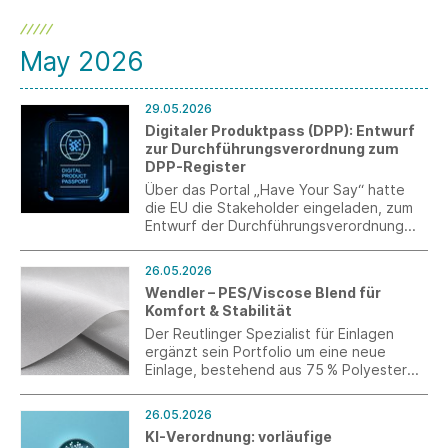
May 2026
29.05.2026
Digitaler Produktpass (DPP): Entwurf
zur Durchführungsverordnung zum
DPP-Register
Über das Portal „Have Your Say“ hatte
die EU die Stakeholder eingeladen, zum
Entwurf der Durchführungsverordnung
zum DPP-Register Stellung zu beziehen.
Südwesttextil und t+m haben sich mit
26.05.2026
einer Stellungnahme beteiligt.
Wendler – PES/Viscose Blend für
Komfort & Stabilität
Der Reutlinger Spezialist für Einlagen
ergänzt sein Portfolio um eine neue
Einlage, bestehend aus 75 % Polyester
und 25 % Viskose mit HDPE-
Pulverbeschichtung.
26.05.2026
KI-Verordnung: vorläufige