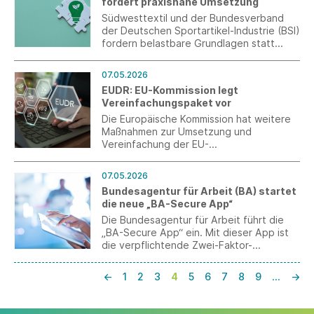
fordert praxisnahe Umsetzung
und konkrete Maßnahmen angesichts der
anhaltend schwierigen Lage der Branche
Südwesttextil und der Bundesverband
an.
der Deutschen Sportartikel-Industrie (BSI)
fordern belastbare Grundlagen statt
voreiliger Regulierung und warnen vor
einer Übertragung theoriebasierter
07.05.2026
Modellannahmen in verbindliche
EUDR: EU-Kommission legt
regulatorische Anforderungen.
Vereinfachungspaket vor
Die Europäische Kommission hat weitere
Maßnahmen zur Umsetzung und
Vereinfachung der EU-
Entwaldungsverordnung (EUDR)
veröffentlicht.
07.05.2026
Bundesagentur für Arbeit (BA) startet
die neue „BA-Secure App“
Die Bundesagentur für Arbeit führt die
„BA-Secure App“ ein. Mit dieser App ist
die verpflichtende Zwei-Faktor-
Authentifizierung (MFA) direkt auf dem
Smartphone oder Tablet nutzbar.
←
1
2
3
4
5
6
7
8
9
…
→