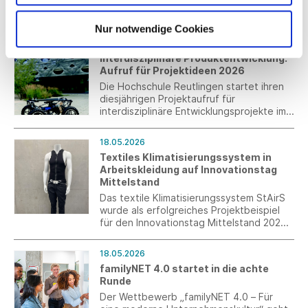
Fashiondesign-Studentin Lea
Scheckenbach, aktuell im ersten
Nur notwendige Cookies
Semester des Masterstudiengangs
18.05.2026
Design, wurde beim Apolda European
Interdisziplinäre Produktentwicklung:
Design Award 2026 mit dem 3. Platz
Aufruf für Projektideen 2026
ausgezeichnet.
Die Hochschule Reutlingen startet ihren
diesjährigen Projektaufruf für
interdisziplinäre Entwicklungsprojekte im
Rahmen des Master-Studiengangs
„Interdisziplinäre Produktentwicklung“.
18.05.2026
Gesucht werden Unternehmen,
Textiles Klimatisierungssystem in
Forschungsinstitute Professoren und
Arbeitskleidung auf Innovationstag
Studierende mit aktuellen
Mittelstand
Herausforderungen aus
Produktentwicklung, Materialforschung,
Das textile Klimatisierungssystem StAirS
Nachhaltigkeit, Digitalisierung oder
wurde als erfolgreiches Projektbeispiel
verwandten Bereichen.
für den Innovationstag Mittelstand 2026
in Berlin ausgewählt und wird dort am 11.
Juni gemeinsam von DITF und der Firma
18.05.2026
Hero präsentiert.
familyNET 4.0 startet in die achte
Runde
Der Wettbewerb „familyNET 4.0 – Für