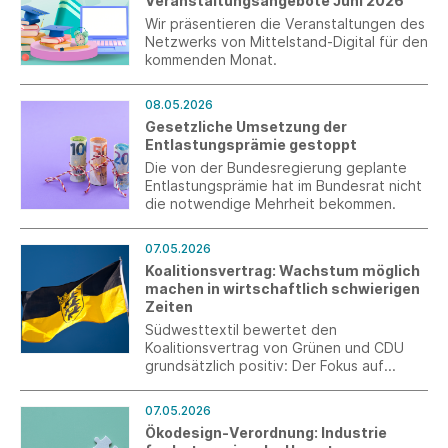
Veranstaltungsangebote Juni 2026
rückwirkend für das Gesamtjahr 2026
gestellt werden.
Wir präsentieren die Veranstaltungen des
Netzwerks von Mittelstand-Digital für den
kommenden Monat.
08.05.2026
Gesetzliche Umsetzung der
Entlastungsprämie gestoppt
Die von der Bundesregierung geplante
Entlastungsprämie hat im Bundesrat nicht
die notwendige Mehrheit bekommen.
07.05.2026
Koalitionsvertrag: Wachstum möglich
machen in wirtschaftlich schwierigen
Zeiten
Südwesttextil bewertet den
Koalitionsvertrag von Grünen und CDU
grundsätzlich positiv: Der Fokus auf
Wettbewerbsfähigkeit, Bürokratieabbau
und Fachkräftesicherung setzt wichtige
07.05.2026
Signale für die Industrie. Gleichzeitig
Ökodesign-Verordnung: Industrie
mahnt der Verband schnelle Umsetzung