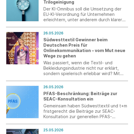
Trilogeinigung
Der KI-Omnibus soll die Umsetzung der
EU-KI-Verordnung für Unternehmen
erleichtern, unter anderem durch klarere
Anforderungen an KI-Kompetenz, längere
Fristen für Hochrisiko-KI und erweiterte
26.05.2026
Entlastungen für KMU und Small Mid-
Südwesttextil Gewinner beim
Caps. Der KI-Omnibus soll am 1. August
Deutschen Preis für
2026 in Kraft treten.
Onlinekommunikation – vom Mut neue
Wege zu gehen
Was passiert, wenn die Textil- und
Bekleidungsindustrie nicht nur erklärt,
sondern spielerisch erlebbar wird? Mit
dieser Idee überzeugte Südwesttextil
beim Deutschen Preis für
26.05.2026
Onlinekommunikation: Die
PFAS-Beschränkung: Beiträge zur
TEXHUB.WORLD wurde als
SEAC-Konsultation ein
Gewinnerprojekt in der Kategorie „Digital
Experience“ ausgezeichnet und erreichte
Gemeinsam haben Südwesttextil und t+m
zusätzlich den zweiten Platz in der
fristgerecht die Beiträge zur SEAC-
Kategorie „Innovation des Jahres“.
Konsultation zur generellen PFAS-
Beschränkung unter REACH eingereicht
und sowohl den allgemeinen Fragebogen
25.05.2026
als auch den TULAC-spezifischen