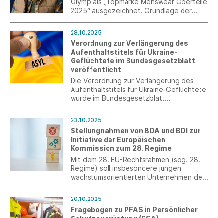
Olymp als „Topmarke Menswear Oberteile
2025“ ausgezeichnet. Grundlage der
Bewertung ist die aktuelle Imageanalyse
„Oberteile Menswear 2025“, in der Olymp
28.10.2025
unter 32 zentralen Marken des deutschen
Verordnung zur Verlängerung des
Männermode-Marktes geprüft wurde.
Aufenthaltstitels für Ukraine-
Geflüchtete im Bundesgesetzblatt
veröffentlicht
Die Verordnung zur Verlängerung des
Aufenthaltstitels für Ukraine-Geflüchtete
wurde im Bundesgesetzblatt
veröffentlicht. Sie regelt, dass alle
bereits erteilten und am 1. Februar 2026
23.10.2025
noch gültigen Aufenthaltserlaubnisse bis
Stellungnahmen von BDA und BDI zur
zum 4. März 2027 fortgelten.
Initiative der Europäischen
Kommission zum 28. Regime
Mit dem 28. EU-Rechtsrahmen (sog. 28.
Regime) soll insbesondere jungen,
wachstumsorientierten Unternehmen der
Zugang zum Kapitalmarkt im EU-
Binnenmarkt erleichtert werden. Das
20.10.2025
Europäische Parlament bereitet hierzu
Fragebogen zu PFAS in Persönlicher
aktuell einen Initiativbericht vor. Die EU-