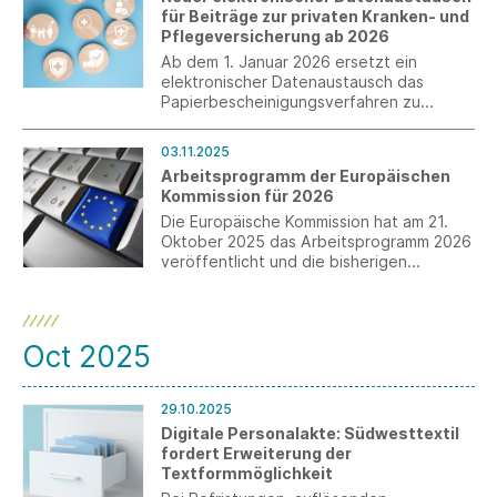
für Beiträge zur privaten Kranken- und
Pflegeversicherung ab 2026
Ab dem 1. Januar 2026 ersetzt ein
elektronischer Datenaustausch das
Papierbescheinigungsverfahren zu
privaten Kranken- und
Pflegeversicherungsbeiträgen.
03.11.2025
Arbeitsprogramm der Europäischen
Kommission für 2026
Die Europäische Kommission hat am 21.
Oktober 2025 das Arbeitsprogramm 2026
veröffentlicht und die bisherigen
Bürokratieabbaumaßnahmen dargestellt.
Die Staats- und Regierungschefs
sprachen sich für den Abbau überholter
Vorschriften und eine maßvolle
Oct 2025
Regulierung aus.
29.10.2025
Digitale Personalakte: Südwesttextil
fordert Erweiterung der
Textformmöglichkeit