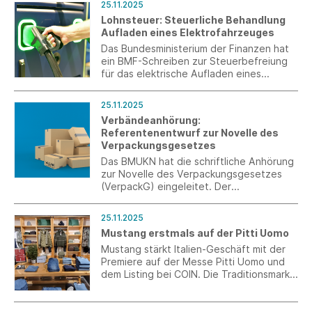
25.11.2025
stringentem, dynamischem Design auf
Lohnsteuer: Steuerliche Behandlung
neue Weise.
Aufladen eines Elektrofahrzeuges
Das Bundesministerium der Finanzen hat
ein BMF-Schreiben zur Steuerbefreiung
für das elektrische Aufladen eines
Elektro- oder Hybridfahrzeugs an einer
betrieblichen Ladeeinrichtung sowie zur
25.11.2025
steuerlichen Behandlung der vom
Verbändeanhörung:
Arbeitnehmer selbst getragenen
Referentenentwurf zur Novelle des
Stromkosten veröffentlicht.
Verpackungsgesetzes
Das BMUKN hat die schriftliche Anhörung
zur Novelle des Verpackungsgesetzes
(VerpackG) eingeleitet. Der
Referentenentwurf enthält deutliche
Ausweitungen der Erweiterten
25.11.2025
Herstellerverordnung, neue
Mustang erstmals auf der Pitti Uomo
Recyclingquoten und sieht erhebliche
finanzielle Neubelastungen der
Mustang stärkt Italien-Geschäft mit der
Unternehmen vor.
Premiere auf der Messe Pitti Uomo und
dem Listing bei COIN. Die Traditionsmarke
setzt so ihre internationale Expansion
fort und feiert den erfolgreichen
Markteintritt in Italien.