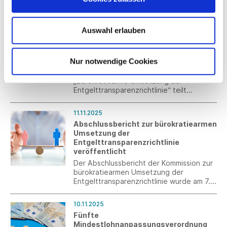
Gefahrklassen für den Bereich Textil und
Bekleidung ab 2027 überarbeitet.
13.11.2025
Auswahl erlauben
Entgelttransparenz:
Kommissionsempfehlungen müssen
als Handlungsauftrag verstanden
werden
Nur notwendige Cookies
Der Bericht der Kommission
„Bürokratiearme Umsetzung der
Entgelttransparenzrichtlinie“ teilt
wichtige Forderungen von Südwesttextil,
muss aber in verbindliche
11.11.2025
Handlungsanleitungen überführt werden.
Abschlussbericht zur bürokratiearmen
Umsetzung der
Entgelttransparenzrichtlinie
veröffentlicht
Der Abschlussbericht der Kommission zur
bürokratiearmen Umsetzung der
Entgelttransparenzrichtlinie wurde am 7.
November 2025 an Bundesministerin Karin
Prien übergeben.
10.11.2025
Fünfte
Mindestlohnanpassungsverordnung