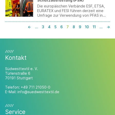
Schutzausrüstung (PSA)
Kommission plant die Veröffentlichung
eines konkreten Legislativvorschlags für
Die europäischen Verbände ESF, ETSA,
Frühjahr 2026.
EURATEX und FESI führen derzeit eine
Umfrage zur Verwendung von PFAS in
Persönlicher Schutzausrüstung (PSA) und
verwandten Produkten durch. Ziel ist es,
←
…
3
4
5
6
7
8
9
10
11
…
→
Daten für die Vorbereitung der SEAC-
Konsultation zur geplanten PFAS-
Beschränkung zu sammeln. Die Umfrage
läuft bis zum 31. Dezember 2025.
Kontakt
Südwesttextil e. V.
Türlenstraße 6
70191 Stuttgart
Telefon:
+49 711 21050-0
E-Mail:
info@suedwesttextil.de
Service