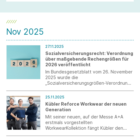
Nov 2025
27.11.2025
Sozialversicherungsrecht: Verordnung
über maßgebende Rechengrößen für
2026 veröffentlicht
Im Bundesgesetzblatt vom 26. November
2025 wurde die
„Sozialversicherungsgrößen-Verordnung
2026“ verkündet, die zum 1. Januar 2026
in Kraft tritt.
25.11.2025
Kübler Reforce Workwear der neuen
Generation
Mit seiner neuen, auf der Messe A+A
erstmals vorgestellten
WorkwearKollektion fängt Kübler den
Zeitgeist ein. Kübler Reforce kombiniert
Funktionalität und Nachhaltigkeit mit