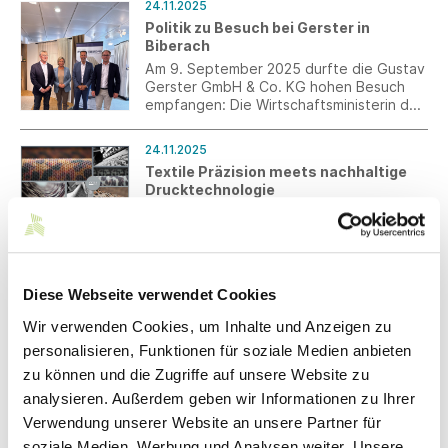
24.11.2025
Politik zu Besuch bei Gerster in
Biberach
Am 9. September 2025 durfte die Gustav
Gerster GmbH & Co. KG hohen Besuch
empfangen: Die Wirtschaftsministerin des
Landes Baden-Württemberg, Frau Dr.
Nicole Hoffmeister-Kraut, der
24.11.2025
Landtagsabgeordnete Thomas Dörflinger
Textile Präzision meets nachhaltige
sowie eine Delegation der CDU, des
Drucktechnologie
Landratsamts Biberach und der Stadt
Biberach informierten sich vor Ort über
zwissTEX und KARL MAYER präsentieren
das traditionsreiche
eine doppelte Innovation, die man nicht
Familienunternehmen.
nur sieht, sondern auch spürt.
Diese Webseite verwendet Cookies
24.11.2025
UNIQUE COTTON von SCHIESSER
Wir verwenden Cookies, um Inhalte und Anzeigen zu
Mit UNIQUE COTTON erweitert
personalisieren, Funktionen für soziale Medien anbieten
SCHIESSER die erfolgreiche Kollektion
zu können und die Zugriffe auf unsere Website zu
INNOVATION um eine Wäschelösung auf
Baumwollbasis, die sich spürbar an
analysieren. Außerdem geben wir Informationen zu Ihrer
unterschiedliche Lebenssituationen und
Verwendung unserer Website an unsere Partner für
Körperformen anpasst.
21.11.2025
soziale Medien, Werbung und Analysen weiter. Unsere