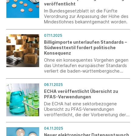
veröffentlicht
Im Bundesgesetzblatt ist die Fünfte
Verordnung zur Anpassung der Höhe des
Mindestlohnes bekanntgemacht worden.
07.11.2025
Billigimporte unterlaufen Standards –
Südwesttextil fordert politische
Konsequenz
Ohne ein konsequentes Vorgehen gegen
das Unterlaufen europäischer Standards
verliert die baden-württembergische
Textil- und Bekleidungsindustrie den
Wettbewerb gegen globale Billig-
06.11.2025
Konkurrenz.
ECHA veröffentlicht Übersicht zu
PFAS-Verwendungen
Die ECHA hat eine sektorbezogene
Übersicht zu PFAS-Verwendungen
veröffentlicht, die der Vorbereitung der
Konsultation im Frühjahr 2026 dient.
04.11.2025
Neuer elektronischer Datenaustausch