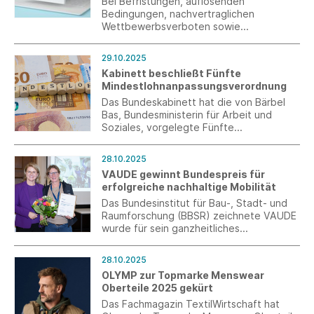
Bei Befristungen, auflösenden
Bedingungen, nachvertraglichen
Wettbewerbsverboten sowie
Praktikantenverträgen stehen
Schriftformerfordernisse der
29.10.2025
vollständigen Digitalisierung von
Kabinett beschließt Fünfte
Personalakten nach wie vor im Wege.
Mindestlohnanpassungsverordnung
Südwesttextil fordert deswegen eine
konsequente Entbürokratisierung.
Das Bundeskabinett hat die von Bärbel
Bas, Bundesministerin für Arbeit und
Soziales, vorgelegte Fünfte
Mindestlohnanpassungsverordnung
beschlossen. Damit wird der gesetzliche
28.10.2025
Mindestlohn zum 1.1.2026 zunächst auf
VAUDE gewinnt Bundespreis für
13,90 € brutto je Zeitstunde angehoben
erfolgreiche nachhaltige Mobilität
und steigt in einem weiteren Schritt zum
1.1.2027 auf 14,60 €.
Das Bundesinstitut für Bau-, Stadt- und
Raumforschung (BBSR) zeichnete VAUDE
wurde für sein ganzheitliches
Mobilitätskonzept am Firmensitz in
Tettnang im Rahmen des Wettbewerbs
28.10.2025
„Arbeitswege gestalten. Mobil in
OLYMP zur Topmarke Menswear
ländlichen Räumen“ aus.
Oberteile 2025 gekürt
Das Fachmagazin TextilWirtschaft hat