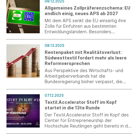
08.12.2025
Unternehmen – Gesundheit und Soziales /
Allgemeines Zollpräferenzschema: EU
Medizintechnik nominiert – und erzielte
endlich einig, neues APS ab 2027
auf Anhieb eine TOP 3-Platzierung. Bei
der feierlichen Verleihung wurde das
Mit dem APS senkt die EU einseitig ihre
Ulmer Unternehmen als Finalist
Zölle für Einfuhren aus bestimmten
ausgezeichnet.
Entwicklungsländern. Besonders
begünstigt werden die ärmsten Länder
der Welt (LDC) und Länder mit guten
08.12.2025
Fortschritten im Nachhaltigkeitsbereich
Rentenpaket mit Realitätsverlust:
(APS+). Alle zehn Jahre wird die APS-
Südwesttextil fordert mehr als leere
Verordnung überarbeitet. Jetzt ist es
Reformversprechen
wieder soweit: EU-Kommission, -
Parlament und -Rat haben sich nach
Aus Perspektive des Wirtschafts- und
langen Beratungen endlich auf eine
Arbeitgeberverbands hat die
gemeinsame Linie verständigt.
Bundesregierung bisher verpasst, die
versprochenen Reformen für das
Sozialsystem anzustoßen.
07.12.2025
Textil.Accelerator Stoff im Kopf
startet in die 13te Runde
Der Textil.Accelerator Stoff im Kopf des
Center for Entrepreneurship der
Hochschule Reutlingen geht bereits in die
13te Runde. Das viermonatige Programm
bietet textilbegeisterten Gründerinnen