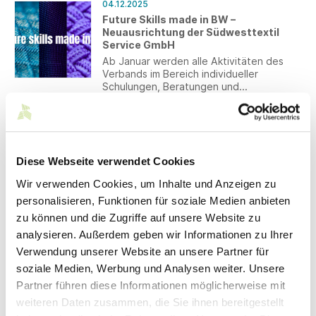
04.12.2025
und Gründern eine einzigartige
Future Skills made in BW –
Gelegenheit, ihre Ideen im Bereich
Neuausrichtung der Südwesttextil
Textilgründung weiterzuentwickeln.
Service GmbH
Ab Januar werden alle Aktivitäten des
Verbands im Bereich individueller
Schulungen, Beratungen und
Qualifizierungen unter dem Dach der
Südwesttextil Service GmbH gebündelt.
04.12.2025
Tarifpolitik: steuerliche Privilegierung
von Beitragszahlungen an die
Gewerkschaft
Diese Webseite verwendet Cookies
Die Regierungsfraktionen haben im
Wir verwenden Cookies, um Inhalte und Anzeigen zu
Finanzausschuss des Deutschen
personalisieren, Funktionen für soziale Medien anbieten
Bundestags zwölf Änderungsanträge zum
Steueränderungsgesetz eingebracht.
zu können und die Zugriffe auf unsere Website zu
Darunter fällt die steuerliche
03.12.2025
analysieren. Außerdem geben wir Informationen zu Ihrer
Privilegierung von Beitragszahlungen an
Neue B2B-Plattform für den
Verwendung unserer Website an unsere Partner für
die Gewerkschaft.
Produktionsbereich Sicherheit und
soziale Medien, Werbung und Analysen weiter. Unsere
Verteidigung
Partner führen diese Informationen möglicherweise mit
Der Bundesverband Materialwirtschaft,
weiteren Daten zusammen, die Sie ihnen bereitgestellt
Einkauf und Logistik e.V. hat zusammen
mit dem Bundesverband der Deutschen