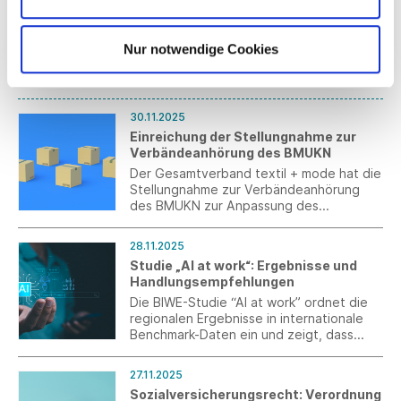
Prise spielerischer Magie zu verleihen.
BOSS und Steiff präsentieren BOSS x
Steiff – eine exklusive Zusammenarbeit,
Nur notwendige Cookies
bei der die charakteristische, gehobene
BOSS-Ästhetik auf den zeitlosen Charme
Nov 2025
der legendären Steiff-Teddybären trifft,
unverkennbar mit dem Markenzeichen
„Knopf im Ohr“.
30.11.2025
Einreichung der Stellungnahme zur
Verbändeanhörung des BMUKN
Der Gesamtverband textil + mode hat die
Stellungnahme zur Verbändeanhörung
des BMUKN zur Anpassung des
Verpackungsrechts an die EU-
Verpackungsverordnung (EU) 2024/40 am
28.11.2025
1. Dezember 2025 eingereicht.
Studie „AI at work“: Ergebnisse und
Handlungsempfehlungen
Die BIWE-Studie “AI at work” ordnet die
regionalen Ergebnisse in internationale
Benchmark-Daten ein und zeigt, dass
viele Unternehmen aus Industrie und
Produktion in Baden-Württemberg bereits
27.11.2025
von Künstlicher Intelligenz profitieren,
Sozialversicherungsrecht: Verordnung
offenbart aber auch ungenutzte