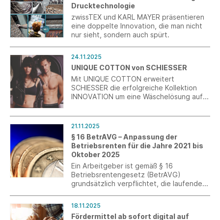
Drucktechnologie
Landratsamts Biberach und der Stadt
Biberach informierten sich vor Ort über
zwissTEX und KARL MAYER präsentieren
das traditionsreiche
eine doppelte Innovation, die man nicht
Familienunternehmen.
nur sieht, sondern auch spürt.
24.11.2025
UNIQUE COTTON von SCHIESSER
Mit UNIQUE COTTON erweitert
SCHIESSER die erfolgreiche Kollektion
INNOVATION um eine Wäschelösung auf
Baumwollbasis, die sich spürbar an
unterschiedliche Lebenssituationen und
Körperformen anpasst.
21.11.2025
§ 16 BetrAVG – Anpassung der
Betriebsrenten für die Jahre 2021 bis
Oktober 2025
Ein Arbeitgeber ist gemäß § 16
Betriebsrentengesetz (BetrAVG)
grundsätzlich verpflichtet, die laufenden
Leistungen der betrieblichen
Altersversorgung alle drei Jahre zu
18.11.2025
überprüfen und nach billigem Ermessen
Fördermittel ab sofort digital auf
über eine Anpassung zu entscheiden. Ein