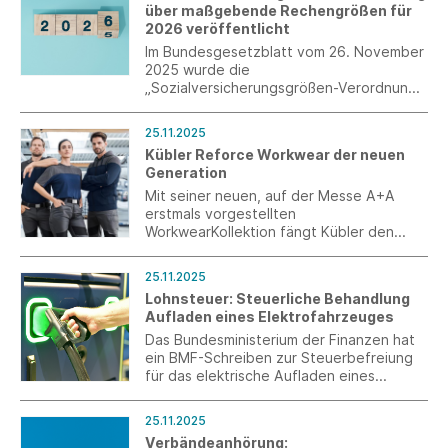
über maßgebende Rechengrößen für
Potenziale.
2026 veröffentlicht
Im Bundesgesetzblatt vom 26. November
2025 wurde die
„Sozialversicherungsgrößen-Verordnung
2026“ verkündet, die zum 1. Januar 2026
in Kraft tritt.
25.11.2025
Kübler Reforce Workwear der neuen
Generation
Mit seiner neuen, auf der Messe A+A
erstmals vorgestellten
WorkwearKollektion fängt Kübler den
Zeitgeist ein. Kübler Reforce kombiniert
Funktionalität und Nachhaltigkeit mit
25.11.2025
stringentem, dynamischem Design auf
Lohnsteuer: Steuerliche Behandlung
neue Weise.
Aufladen eines Elektrofahrzeuges
Das Bundesministerium der Finanzen hat
ein BMF-Schreiben zur Steuerbefreiung
für das elektrische Aufladen eines
Elektro- oder Hybridfahrzeugs an einer
betrieblichen Ladeeinrichtung sowie zur
25.11.2025
steuerlichen Behandlung der vom
Verbändeanhörung:
Arbeitnehmer selbst getragenen