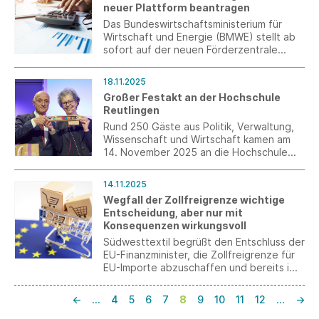
neuer Plattform beantragen
Hilfsmittel für diese Entscheidung ist die
Entwicklung des jeweiligen
Das Bundeswirtschaftsministerium für
Verbraucherpreisindexes.
Wirtschaft und Energie (BMWE) stellt ab
sofort auf der neuen Förderzentrale
Deutschland (FDZ) Fördermittel in Höhe
von 500 Millionen Euro im Rahmen des
18.11.2025
Zentralen Innovationsprogramms
Großer Festakt an der Hochschule
Mittelstand (ZIM) zur Verfügung.
Reutlingen
Rund 250 Gäste aus Politik, Verwaltung,
Wissenschaft und Wirtschaft kamen am
14. November 2025 an die Hochschule
Reutlingen, um den langjährigen
Präsidenten Prof. Dr. Hendrik Brumme
14.11.2025
feierlich zu verabschieden und Prof. Dr.
Wegfall der Zollfreigrenze wichtige
Sabine Löbbe als neue Präsidentin
Entscheidung, aber nur mit
willkommen zu heißen.
Konsequenzen wirkungsvoll
Südwesttextil begrüßt den Entschluss der
EU-Finanzminister, die Zollfreigrenze für
EU-Importe abzuschaffen und bereits im
nächsten Jahr eine Übergangslösung zu
implementieren. Ein Vorgehen gegen die
←
…
4
5
6
7
8
9
10
11
12
…
→
EU-Standards unterlaufende Importe
braucht aber weitere Maßnahmen.