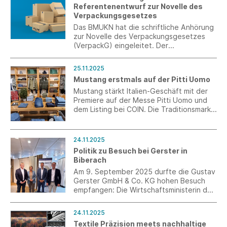
Referentenentwurf zur Novelle des
Stromkosten veröffentlicht.
Verpackungsgesetzes
Das BMUKN hat die schriftliche Anhörung
zur Novelle des Verpackungsgesetzes
(VerpackG) eingeleitet. Der
Referentenentwurf enthält deutliche
Ausweitungen der Erweiterten
25.11.2025
Herstellerverordnung, neue
Mustang erstmals auf der Pitti Uomo
Recyclingquoten und sieht erhebliche
finanzielle Neubelastungen der
Mustang stärkt Italien-Geschäft mit der
Unternehmen vor.
Premiere auf der Messe Pitti Uomo und
dem Listing bei COIN. Die Traditionsmarke
setzt so ihre internationale Expansion
fort und feiert den erfolgreichen
Markteintritt in Italien.
24.11.2025
Politik zu Besuch bei Gerster in
Biberach
Am 9. September 2025 durfte die Gustav
Gerster GmbH & Co. KG hohen Besuch
empfangen: Die Wirtschaftsministerin des
Landes Baden-Württemberg, Frau Dr.
Nicole Hoffmeister-Kraut, der
24.11.2025
Landtagsabgeordnete Thomas Dörflinger
Textile Präzision meets nachhaltige
sowie eine Delegation der CDU, des