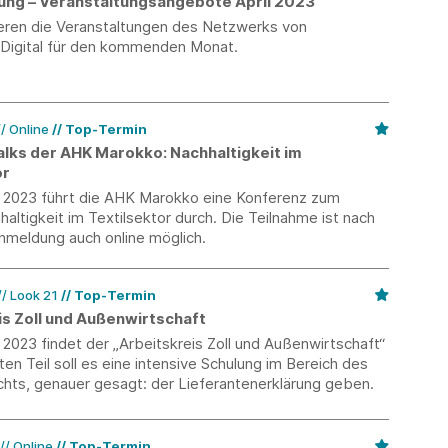
erung – Veranstaltungsangebote April 2023
ieren die Veranstaltungen des Netzwerks von
-Digital für den kommenden Monat.
// Online
Top-Termin
alks der AHK Marokko: Nachhaltigkeit im
or
 2023 führt die AHK Marokko eine Konferenz zum
ltigkeit im Textilsektor durch. Die Teilnahme ist nach
nmeldung auch online möglich.
// Look 21
Top-Termin
is Zoll und Außenwirtschaft
2023 findet der „Arbeitskreis Zoll und Außenwirtschaft“
sten Teil soll es eine intensive Schulung im Bereich des
chts, genauer gesagt: der Lieferantenerklärung geben.
// Online
Top-Termin