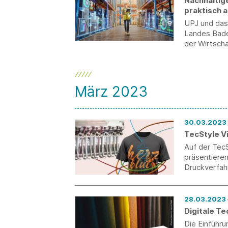
Nachhaltig
praktisch 
UPJ und das 
Landes Bade
der Wirtscha
von „global 
März 2023
TecStyle V
Auf der Tec
präsentieren
Druckverfah
Digitale Te
Die Einführu