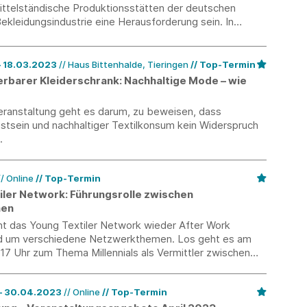
ittelständische Produktionsstätten der deutschen
Bekleidungsindustrie eine Herausforderung sein. In
0 Training stellen wir Ihnen deshalb die verschiedenen
chnologien und deren Möglichkeiten zur Optimierung des
prozesses vor.
7.03.2023 – 18.03.2023
// Haus Bittenhalde, Tieringen
Top-Termin
rbarer Kleiderschrank: Nachhaltige Mode – wie
Veranstaltung geht es darum, zu beweisen, dass
sein und nachhaltiger Textilkonsum kein Widerspruch
.
// Online
Top-Termin
iler Network: Führungsrolle zwischen
nen
nt das Young Textiler Network wieder After Work
d um verschiedene Netzwerkthemen. Los geht es am
17 Uhr zum Thema Millennials als Vermittler zwischen
n.
15.03.2023 – 30.04.2023
// Online
Top-Termin