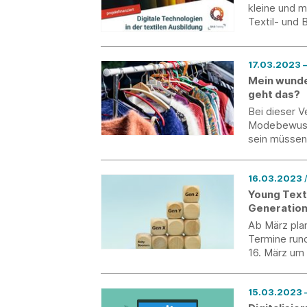
kleine und m
Textil- und 
unserem Q 4.
digitalen Te
Produktions
1
Mein wunde
geht das?
Bei dieser 
Modebewusst
sein müssen
16.03.2023
Young Text
Generatio
Ab März pla
Termine run
16. März um 
Generatione