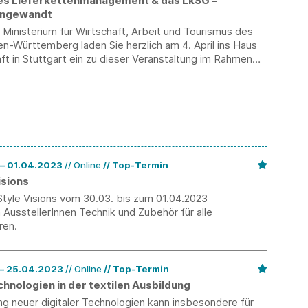
es Lieferkettenmanagement & das LkSG –
angewandt
Ministerium für Wirtschaft, Arbeit und Tourismus des
n-Württemberg laden Sie herzlich am 4. April ins Haus
ft in Stuttgart ein zu dieser Veranstaltung im Rahmen
verantwortlich BW – Lieferketten nachhaltig gestalten“.
30.03.2023 – 01.04.2023
// Online
Top-Termin
isions
Style Visions vom 30.03. bis zum 01.04.2023
 AusstellerInnen Technik und Zubehör für alle
ren.
28.03.2023 – 25.04.2023
// Online
Top-Termin
chnologien in der textilen Ausbildung
ng neuer digitaler Technologien kann insbesondere für