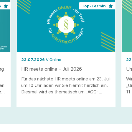
n
Top-Termin
23.07.2026
// Online
22
ng
HR meets online – Juli 2026
Um
Für das nächste HR meets online am 23. Juli
Wi
hen
um 10 Uhr laden wir Sie hiermit herzlich ein.
„U
en
Diesmal wird es thematisch um „AGG-
11
rechtliche Fallstricke im
Re
Bewerbungsverfahren“ gehen.
PWR