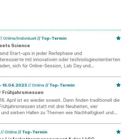
// Online/Individuell
Top-Termin
eets Science
 sind Start-ups in jeder Reifephase und
eressierte mit innovativen oder technologieorientierten
aden, sich für Online-Session, Lab Day und
en anzumelden.
13.04.2023 – 16.04.2023
// Online
Top-Termin
r Frühjahrsmessen
6. April ist es wieder soweit. Dann finden traditionell die
Frühjahrsmessen statt mit drei Neuheiten, vier
 und sieben Hallen zu Themen wie Nachhaltigkeit und
Konsum.
3
// Online
Top-Termin