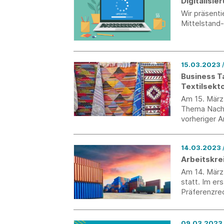
Digitalisi
Wir präsent
Mittelstand
15.03.2023
Business T
Textilsekt
Am 15. März
Thema Nachha
vorheriger A
14.03.2023
Arbeitskre
Am 14. März 
statt. Im er
Präferenzre
09.03.2023