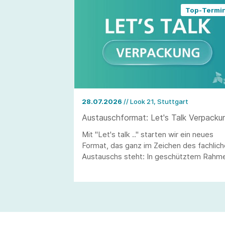
Top-Termi
28.07.2026
// Look 21, Stuttgart
Austauschformat: Let's Talk Verpacku
Mit "Let's talk .." starten wir ein neues
Format, das ganz im Zeichen des fachlic
Austauschs steht: In geschütztem Rahm
kommen Mitgliedsunternehmen ins
Gespräch – ohne feste Agenda und ohne
Vortragscharakter, sondern getragen von
den Themen, die Sie gerade wirklich
beschäftigen. Den Auftakt macht die P
(EU Packaging and Packaging Waste