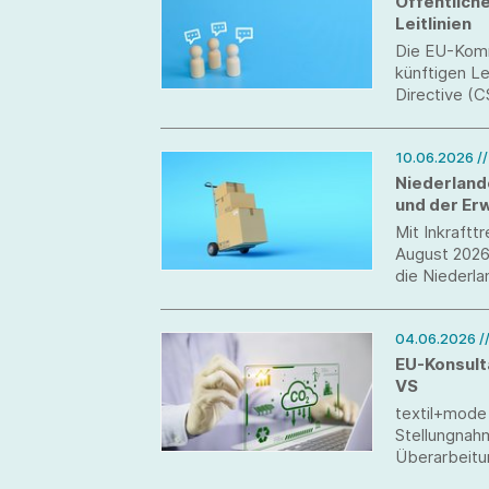
Öffentlich
Leitlinien
Die EU-Kommi
künftigen Le
Directive (
beeinflussen
globaler Lie
10.06.2026
/
umsetzen.
Niederland
und der Er
(EPR) im Bl
Mit Inkraft
August 2026 
die Niederla
04.06.2026
/
EU-Konsult
VS
textil+mode
Stellungnah
Überarbeitun
Nachhaltigke