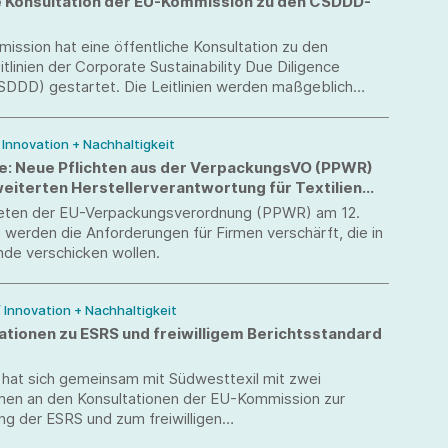
e Konsultation der EU-Kommission zu den CSDDD-
ssion hat eine öffentliche Konsultation zu den
itlinien der Corporate Sustainability Due Diligence
CSDDD) gestartet. Die Leitlinien werden maßgeblich
, wie Unternehmen ihre Sorgfaltspflichten entlang
fer- und Wertschöpfungsketten künftig praktisch
/ Innovation + Nachhaltigkeit
e: Neue Pflichten aus der VerpackungsVO (PPWR)
weiterten Herstellerverantwortung für Textilien
ick behalten
treten der EU-Verpackungsverordnung (PPWR) am 12.
werden die Anforderungen für Firmen verschärft, die in
nde verschicken wollen.
/ Innovation + Nachhaltigkeit
ationen zu ESRS und freiwilligem Berichtsstandard
 hat sich gemeinsam mit Südwesttexil mit zwei
men an den Konsultationen der EU-Kommission zur
g der ESRS und zum freiwilligen
itsberichtsstandard VS beteiligt. Die Konsultationsfrist