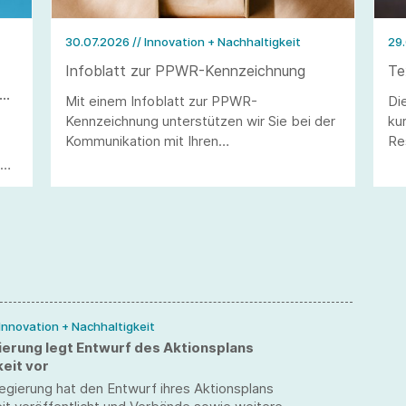
30.07.2026
// Innovation + Nachhaltigkeit
29
Infoblatt zur PPWR-Kennzeichnung
Te
Mit einem Infoblatt zur PPWR-
Di
Kennzeichnung unterstützen wir Sie bei der
ku
Kommunikation mit Ihren
Re
Verpackungslieferanten aus Drittländern.
um
40
Te
be
Üb
di
hi
wo
Sy
 Innovation + Nachhaltigkeit
erung legt Entwurf des Aktionsplans
eit vor
egierung hat den Entwurf ihres Aktionsplans