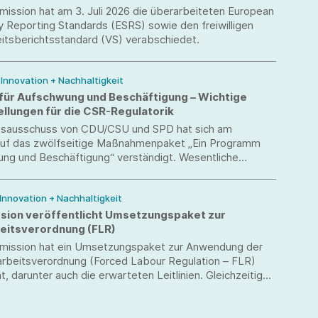
ission hat am 3. Juli 2026 die überarbeiteten European
ty Reporting Standards (ESRS) sowie den freiwilligen
eitsberichtsstandard (VS) verabschiedet.
/ Innovation + Nachhaltigkeit
ür Aufschwung und Beschäftigung – Wichtige
llungen für die CSR-Regulatorik
onsausschuss von CDU/CSU und SPD hat sich am
6 auf das zwölfseitige Maßnahmenpaket „Ein Programm
ung und Beschäftigung“ verständigt. Wesentliche
betreffen auch den Bereich CSR und die nachhaltige
nsverantwortung.
 Innovation + Nachhaltigkeit
ion veröffentlicht Umsetzungspaket zur
itsverordnung (FLR)
ission hat ein Umsetzungspaket zur Anwendung der
beitsverordnung (Forced Labour Regulation – FLR)
t, darunter auch die erwarteten Leitlinien. Gleichzeitig
ue „Forced Labour Single Portal“ freigeschaltet.