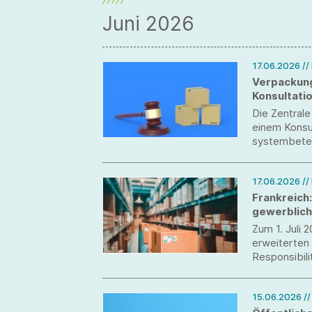
Juni 2026
17.06.2026
//
Verpackung
Konsultati
systembete
Die Zentrale
einem Konsu
systembeteil
läuft bis zum
17.06.2026
//
Frankreich:
gewerblich
Zum 1. Juli 
erweiterten
Responsibili
ein.
15.06.2026
/