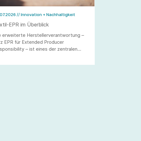
.07.2026
// Innovation + Nachhaltigkeit
xtil-EPR im Überblick
e erweiterte Herstellerverantwortung –
rz EPR für Extended Producer
sponsibility – ist eines der zentralen
weltpolitischen Instrumente, welches die
xtilbranche in den kommenden Jahren
gleiten wird. Unsere neue Textil-EPR-
ersicht bündelt den aktuellen Stand über
e relevanten Export- und Zielmärkte
nweg und macht auf einen Blick sichtbar,
 bereits Pflichten bestehen und wo
steme derzeit noch im Aufbau sind.