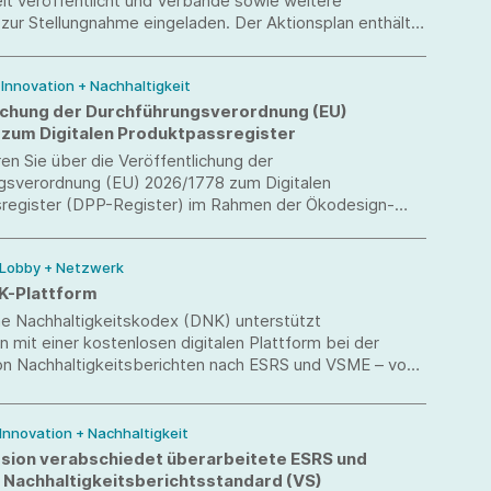
it veröffentlicht und Verbände sowie weitere
zur Stellungnahme eingeladen. Der Aktionsplan enthält
gesetzlichen Vorgaben, gibt jedoch die politischen
e der Bundesregierung für die kommenden Jahre vor.
/ Innovation + Nachhaltigkeit
ichung der Durchführungsverordnung (EU)
zum Digitalen Produktpassregister
ren Sie über die Veröffentlichung der
gsverordnung (EU) 2026/1778 zum Digitalen
register (DPP-Register) im Rahmen der Ökodesign-
(ESPR).
 Lobby + Netzwerk
NK-Plattform
e Nachhaltigkeitskodex (DNK) unterstützt
mit einer kostenlosen digitalen Plattform bei der
von Nachhaltigkeitsberichten nach ESRS und VSME – vom
tt bis zum fertigen Bericht.
 Innovation + Nachhaltigkeit
ion verabschiedet überarbeitete ESRS und
n Nachhaltigkeitsberichtsstandard (VS)