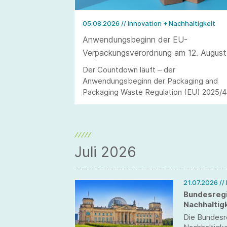
05.08.2026
// Innovation + Nachhaltigkeit
Anwendungsbeginn der EU-
Verpackungsverordnung am 12. August
2026
Der Countdown läuft – der
Anwendungsbeginn der Packaging and
Packaging Waste Regulation (EU) 2025/
(kurz: PPWR) steht in den Startlöchern.
Juli 2026
21.07.2026
//
Bundesregi
Nachhaltigk
Die Bundesr