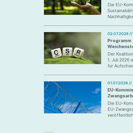
Die EU-Komm
Sustainabili
Nachhaltigk
02.07.2026
/
Programm f
Weichenste
Der Koaliti
1. Juli 202
für Aufschw
Beschlüsse 
Unternehme
01.07.2026
//
EU-Kommiss
Zwangsarbe
Die EU-Komm
EU-Zwangsar
veröffentlich
wurde das ne