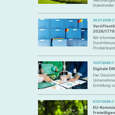
Nachhaltigke
Stakeholder 
keine neuen 
Schwerpunkt
20.07.2026
/
Veröffentl
2026/1778 
Wir informie
Durchführun
Produktpass
Verordnung 
13.07.2026
//
Digitale D
Der Deutsch
Unternehmen 
Erstellung 
ersten Schri
07.07.2026
//
EU-Kommiss
freiwillige