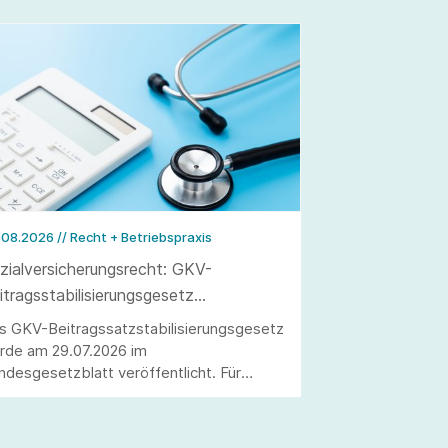
.08.2026
// Recht + Betriebspraxis
zialversicherungsrecht: GKV-
itragsstabilisierungsgesetz
röffentlicht
s GKV-Beitragssatzstabilisierungsgesetz
rde am 29.07.2026 im
ndesgesetzblatt veröffentlicht. Für
beitgeber ergeben sich wesentliche
derungen, darunter die Anhebung der
itragsbemessungsgrenze sowie die