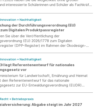
d interessierte Schülerinnen und Schüler als Fachkräfte
u gewinnen. Erleben Sie die Jugendlichen persönlich
n Sie die Berufswelt mit der Schulwelt.
/ Innovation + Nachhaltigkeit
ichung der Durchführungsverordnung (EU)
zum Digitalen Produktpassregister
ren Sie über die Veröffentlichung der
gsverordnung (EU) 2026/1778 zum Digitalen
register (DPP-Register) im Rahmen der Ökodesign-
(ESPR).
/ Innovation + Nachhaltigkeit
H legt Referentenentwurf für nationales
ungsgesetz vor
inisterium für Landwirtschaft, Ernährung und Heimat
 den Referentenentwurf für das nationale
gsgesetz zur EU-Entwaldungsverordnung (EUDR)
nd zur Verbändeanhörung eingeladen.
 Recht + Betriebspraxis
zialversicherung: Abgabe steigt im Jahr 2027