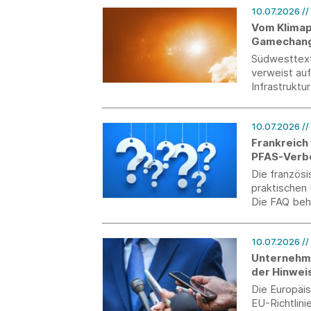
10.07.2026
//
Vom Klimap
Gamechange
Südwesttext
verweist auf
Infrastruktu
10.07.2026
//
Frankreich
PFAS-Verb
Die französ
praktischen
Die FAQ beh
analytische
Umgang mit
10.07.2026
//
Unternehme
der Hinwei
Die Europäi
EU-Richtlin