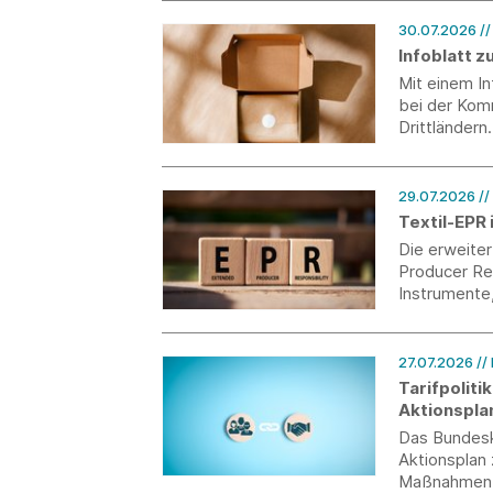
30.07.2026
/
Infoblatt 
Mit einem I
bei der Kom
Drittländern.
29.07.2026
//
Textil-EPR 
Die erweite
Producer Res
Instrumente
begleiten w
aktuellen St
und macht au
27.07.2026
//
und wo Syst
Tarifpoliti
Aktionspla
Das Bundeska
Aktionsplan 
Maßnahmen 