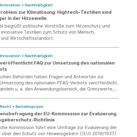
 Innovation + Nachhaltigkeit
roblem zur Klimalösung: Hightech-Textilien sind
r in der Hitzewelle
il begrüßt politische Vorstöße zum Hitzeschutz und
 innovative Textilien zum Schutz von Mensch,
r und Wirtschaftsstandort.
 Innovation + Nachhaltigkeit
 veröffentlicht FAQ zur Umsetzung des nationalen
ots
ischen Behörden haben Fragen und Antworten zur
 Umsetzung des nationalen PFAS-Verbots veröffentlicht.
andeln u. a. den Anwendungsbereich, die Grenzwerte,
 Fragen, Ausnahmen für Recyclingmaterialien sowie den
 Lagerbeständen.
 Recht + Betriebspraxis
nsbefragung der EU-Kommission zur Evaluierung
sgeberschutz-Richtlinie
sche Kommission führt eine Umfrage zur Evaluierung der
ie über den Schutz von Hinweisgebern ((EU) 2019/1937)