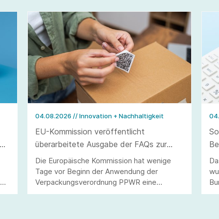
04.08.2026
// Innovation + Nachhaltigkeit
04
EU-Kommission veröffentlicht
So
überarbeitete Ausgabe der FAQs zur
Be
Verpackungsverordnung PPWR
ve
Die Europäische Kommission hat wenige
Da
Tage vor Beginn der Anwendung der
wu
40
Verpackungsverordnung PPWR eine
Bu
überarbeitete Ausgabe ihrer FAQs
Ar
veröffentlicht.
Än
Be