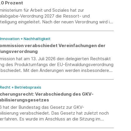
5,0 Prozent
nisterium für Arbeit und Soziales hat zur
ialabgabe-Verordnung 2027 die Ressort- und
eiligung eingeleitet. Nach der neuen Verordnung wird im
r Abgabesatz zur Künstlersozialversicherung 5,0
ragen.
 Innovation + Nachhaltigkeit
ommission verabschiedet Vereinfachungen der
dungsverordnung
ission hat am 13. Juli 2026 den delegierten Rechtsakt
ng des Produktumfangs der EU-Entwaldungsverordnung
bschiedet. Mit den Änderungen werden insbesondere
ngsbereich präzisiert und bürokratische Belastungen
hmen reduziert.
 Recht + Betriebspraxis
icherungsrecht: Verabschiedung des GKV-
abilisierungsgesetzes
6 hat der Bundestag das Gesetz zur GKV-
ilisierung verabschiedet. Das Gesetz hat zuletzt noch
erfahren. Es wurde im Anschluss an die Sitzung im
m Bundesrat beraten und verabschiedet.