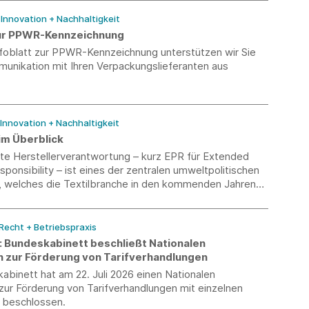
/ Innovation + Nachhaltigkeit
zur PPWR-Kennzeichnung
nfoblatt zur PPWR-Kennzeichnung unterstützen wir Sie
munikation mit Ihren Verpackungslieferanten aus
 Innovation + Nachhaltigkeit
im Überblick
rte Herstellerverantwortung – kurz EPR für Extended
ponsibility – ist eines der zentralen umweltpolitischen
, welches die Textilbranche in den kommenden Jahren
ird. Unsere neue Textil-EPR-Übersicht bündelt den
and über die relevanten Export- und Zielmärkte hinweg
f einen Blick sichtbar, wo bereits Pflichten bestehen
 Recht + Betriebspraxis
eme derzeit noch im Aufbau sind.
k: Bundeskabinett beschließt Nationalen
n zur Förderung von Tarifverhandlungen
binett hat am 22. Juli 2026 einen Nationalen
zur Förderung von Tarifverhandlungen mit einzelnen
beschlossen.