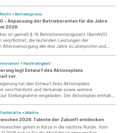
 Recht + Betriebspraxis
VG – Anpassung der Betriebsrenten für die Jahre
uni 2026
eber ist gemäß § 16 Betriebsrentengesetz (BetrAVG)
h verpflichtet, die laufenden Leistungen der
n Altersversorgung alle drei Jahre zu überprüfen und
em Ermessen über eine Anpassung zu entscheiden. Ein
für diese Entscheidung ist die Entwicklung des jeweiligen
 Innovation + Nachhaltigkeit
preisindexes.
erung legt Entwurf des Aktionsplans
eit vor
egierung hat den Entwurf ihres Aktionsplans
it veröffentlicht und Verbände sowie weitere
zur Stellungnahme eingeladen. Der Aktionsplan enthält
gesetzlichen Vorgaben, gibt jedoch die politischen
e der Bundesregierung für die kommenden Jahre vor.
/ Fachkräfte + Märkte
wochen 2026: Talente der Zukunft entdecken
umswochen gehen in Kürze in die nächste Runde. Vom
6.11.2026 haben Sie die Möglichkeit ohne großen