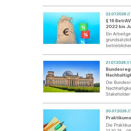
22.07.2026
//
§ 16 BetrA
2022 bis J
Ein Arbeitg
grundsätzlic
betriebliche
nach billig
Hilfsmittel 
21.07.2026
//
Verbraucher
Bundesregi
Nachhaltigk
Die Bundesr
Nachhaltigke
Stakeholder 
keine neuen 
Schwerpunkt
20.07.2026
/
Praktikums
Die Praktik
12.10.25 - 0