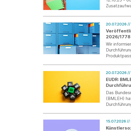
Zusatzaufwan
von morgen z
und verzahne
20.07.2026
/
Veröffentl
2026/1778 
Wir informie
Durchführun
Produktpass
Verordnung 
20.07.2026
/
EUDR: BMLE
Durchführ
Das Bundesm
(BMLEH) hat
Durchführun
vorgelegt u
15.07.2026
//
Künstlerso