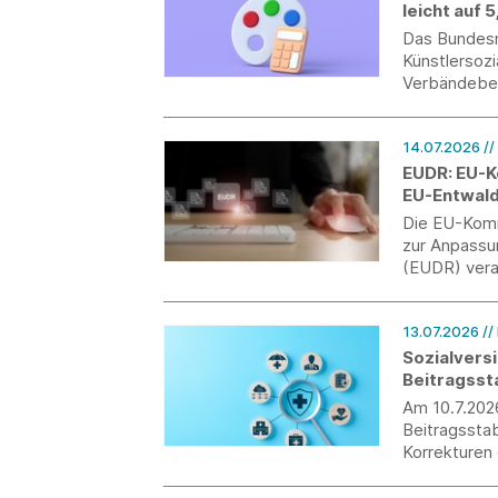
leicht auf 
Das Bundesmi
Künstlersoz
Verbändebet
Jahr 2027 de
Prozent bet
14.07.2026
//
EUDR: EU-K
EU-Entwal
Die EU-Komm
zur Anpassu
(EUDR) vera
der Anwendu
für Unterne
13.07.2026
//
Sozialvers
Beitragsst
Am 10.7.202
Beitragsstab
Korrekturen 
Bundestag i