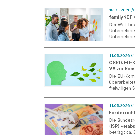
18.05.2026
/
familyNET 4
Der Wettbew
Unternehmen
Unternehmen
innovativer 
echter Verei
11.05.2026
//
CSRD: EU-K
VS zur Kons
Die EU-Komm
überarbeite
freiwilligen
Sustainabili
11.05.2026
//
Förderricht
Die Bundesre
(ISP) verabs
beträgt ca.