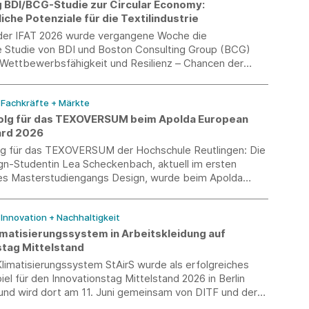
g BDI/BCG-Studie zur Circular Economy:
iche Potenziale für die Textilindustrie
er IFAT 2026 wurde vergangene Woche die
Studie von BDI und Boston Consulting Group (BCG)
Wettbewerbsfähigkeit und Resilienz – Chancen der
nomy für die deutsche Industrie“ vorgestellt.
/ Fachkräfte + Märkte
olg für das TEXOVERSUM beim Apolda European
ard 2026
lg für das TEXOVERSUM der Hochschule Reutlingen: Die
gn-Studentin Lea Scheckenbach, aktuell im ersten
s Masterstudiengangs Design, wurde beim Apolda
sign Award 2026 mit dem 3. Platz ausgezeichnet.
/ Innovation + Nachhaltigkeit
imatisierungssystem in Arbeitskleidung auf
stag Mittelstand
Klimatisierungssystem StAirS wurde als erfolgreiches
iel für den Innovationstag Mittelstand 2026 in Berlin
und wird dort am 11. Juni gemeinsam von DITF und der
räsentiert.