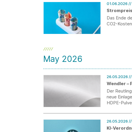
01.06.2026
/
Strompreis
Das Ende der
CO2-Kosten 
May 2026
26.05.2026
/
Wendler – P
Der Reutling
neue Einlag
HDPE-Pulve
26.05.2026
/
KI-Verordnu