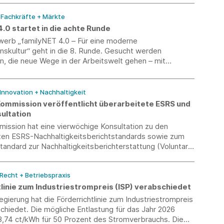
/ Fachkräfte + Märkte
.0 startet in die achte Runde
erb „familyNET 4.0 – Für eine moderne
skultur“ geht in die 8. Runde. Gesucht werden
, die neue Wege in der Arbeitswelt gehen – mit
Führung, gelebter Vielfalt, Gesundheitsförderung oder
nbarkeit.
 Innovation + Nachhaltigkeit
ommission veröffentlicht überarbeitete ESRS und
ultation
ission hat eine vierwöchige Konsultation zu den
ten ESRS-Nachhaltigkeitsberichtstandards sowie zum
 Standard zur Nachhaltigkeitsberichterstattung (Voluntary
ty Reporting Standard, VS) eröffnet.
 Recht + Betriebspraxis
linie zum Industriestrompreis (ISP) verabschiedet
gierung hat die Förderrichtlinie zum Industriestrompreis
chiedet. Die mögliche Entlastung für das Jahr 2026
 3,74 ct/kWh für 50 Prozent des Stromverbrauchs. Die