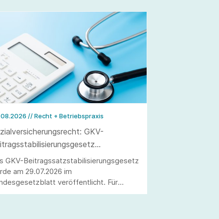
.08.2026
// Recht + Betriebspraxis
zialversicherungsrecht: GKV-
itragsstabilisierungsgesetz
röffentlicht
s GKV-Beitragssatzstabilisierungsgesetz
rde am 29.07.2026 im
ndesgesetzblatt veröffentlicht. Für
beitgeber ergeben sich wesentliche
derungen, darunter die Anhebung der
itragsbemessungsgrenze sowie die