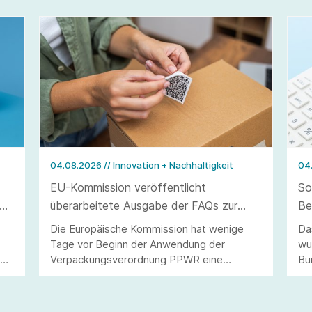
04.08.2026
// Innovation + Nachhaltigkeit
04
EU-Kommission veröffentlicht
So
überarbeitete Ausgabe der FAQs zur
Be
Verpackungsverordnung PPWR
ve
Die Europäische Kommission hat wenige
Da
Tage vor Beginn der Anwendung der
wu
40
Verpackungsverordnung PPWR eine
Bu
überarbeitete Ausgabe ihrer FAQs
Ar
veröffentlicht.
Än
Be