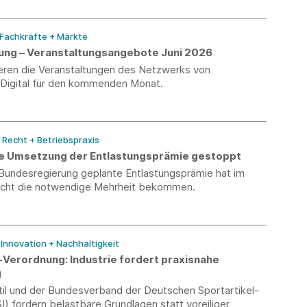
anträge können erstmals Anfang 2027 rückwirkend für
ahr 2026 gestellt werden.
 Fachkräfte + Märkte
erung – Veranstaltungsangebote Juni 2026
ieren die Veranstaltungen des Netzwerks von
-Digital für den kommenden Monat.
/ Recht + Betriebspraxis
e Umsetzung der Entlastungsprämie gestoppt
 Bundesregierung geplante Entlastungsprämie hat im
icht die notwendige Mehrheit bekommen.
/ Innovation + Nachhaltigkeit
Verordnung: Industrie fordert praxisnahe
g
il und der Bundesverband der Deutschen Sportartikel-
SI) fordern belastbare Grundlagen statt voreiliger