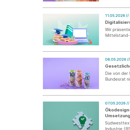
Entlastungs
das Gesamtj
11.05.2026
//
Digitalisi
Wir präsent
Mittelstand
08.05.2026
/
Gesetzlich
Die von der
Bundesrat n
07.05.2026
/
Ökodesign-
Umsetzun
Südwesttext
Industrie (B