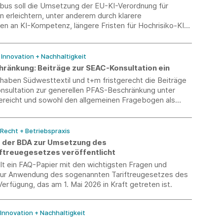
bus soll die Umsetzung der EU-KI-Verordnung für
 erleichtern, unter anderem durch klarere
en an KI-Kompetenz, längere Fristen für Hochrisiko-KI
rte Entlastungen für KMU und Small Mid-Caps. Der KI-
 am 1. August 2026 in Kraft treten.
/ Innovation + Nachhaltigkeit
ränkung: Beiträge zur SEAC-Konsultation ein
aben Südwesttextil und t+m fristgerecht die Beiträge
nsultation zur generellen PFAS-Beschränkung unter
reicht und sowohl den allgemeinen Fragebogen als
LAC-spezifischen Fragebogen beantwortet. Im
standen die praktischen Auswirkungen für die Textil- und
e, insbesondere für technische Textilien und
 Recht + Betriebspraxis
- bzw. funktionskritische Anwendungen sowie die
 der BDA zur Umsetzung des
it der vorgeschlagenen Grenzwerte.
ftreuegesetzes veröffentlicht
lt ein FAQ-Papier mit den wichtigsten Fragen und
ur Anwendung des sogenannten Tariftreugesetzes des
erfügung, das am 1. Mai 2026 in Kraft getreten ist.
 Innovation + Nachhaltigkeit