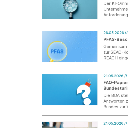
Der KI-Omni
Unternehmen
Anforderung
und erweite
Omnibus soll
26.05.2026
/
PFAS-Besch
Gemeinsam h
zur SEAC-Ko
REACH einge
auch den TU
Mittelpunkt 
Modeindustri
21.05.2026
//
sicherheits
FAQ-Papier
Umsetzbarke
Bundestari
Die BDA stel
Antworten z
Bundes zur V
21.05.2026
//