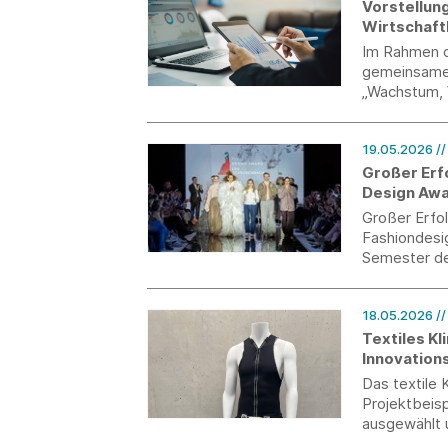
Vorstellun
Wirtschaftl
Im Rahmen d
gemeinsame 
„Wachstum, 
Circular Eco
19.05.2026
/
Großer Erf
Design Aw
Großer Erfo
Fashiondesi
Semester de
European De
18.05.2026
/
Textiles Kl
Innovation
Das textile 
Projektbeisp
ausgewählt 
Firma Hero p