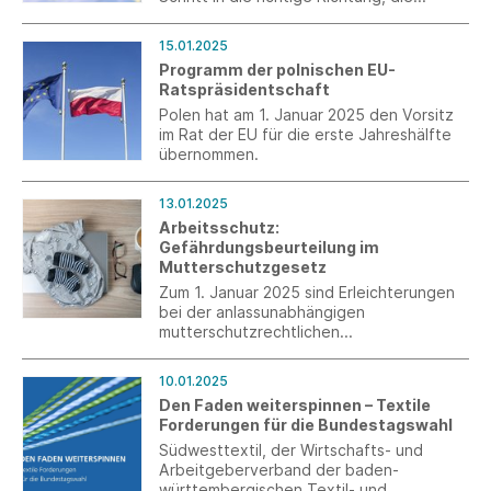
Kompetenzüberschreitung der EU im
Rahmen der Mindestlohn-Richtlinie
15.01.2025
auszubremsen.
Programm der polnischen EU-
Ratspräsidentschaft
Polen hat am 1. Januar 2025 den Vorsitz
im Rat der EU für die erste Jahreshälfte
übernommen.
13.01.2025
Arbeitsschutz:
Gefährdungsbeurteilung im
Mutterschutzgesetz
Zum 1. Januar 2025 sind Erleichterungen
bei der anlassunabhängigen
mutterschutzrechtlichen
Gefährdungsbeurteilung in Kraft
getreten.
10.01.2025
Den Faden weiterspinnen – Textile
Forderungen für die Bundestagswahl
Südwesttextil, der Wirtschafts- und
Arbeitgeberverband der baden-
württembergischen Textil- und