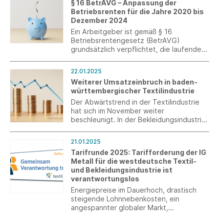
§ 16 BetrAVG – Anpassung der
Betriebsrenten für die Jahre 2020 bis
Dezember 2024
Ein Arbeitgeber ist gemäß § 16
Betriebsrentengesetz (BetrAVG)
grundsätzlich verpflichtet, die laufenden
Leistungen der betrieblichen
Altersversorgung alle drei Jahre zu
22.01.2025
überprüfen und nach billigem Ermessen
Weiterer Umsatzeinbruch in baden-
über eine Anpassung zu entscheiden. Ein
württembergischer Textilindustrie
Hilfsmittel für diese Entscheidung ist die
Entwicklung des jeweiligen
Der Abwärtstrend in der Textilindustrie
Verbraucherpreisindexes.
hat sich im November weiter
beschleunigt. In der Bekleidungsindustrie
macht sich die Kaufzurückhaltung der
Kunden bemerkbar.
21.01.2025
Tarifrunde 2025: Tarifforderung der IG
Metall für die westdeutsche Textil-
und Bekleidungsindustrie ist
verantwortungslos
Energiepreise im Dauerhoch, drastisch
steigende Lohnnebenkosten, ein
angespannter globaler Markt,
Stellenabbau, Insolvenzen und