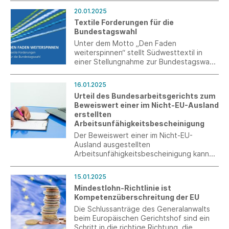
Produktions-Verlagerungen ins Ausland.
20.01.2025
Diese Hiobsbotschaften gehören
Textile Forderungen für die
mittlerweile zum Alltag der deutschen
Bundestagswahl
Wirtschaft und der Betriebe der Textil-
und Bekleidungsindustrie. Vor diesem
Unter dem Motto „Den Faden
Hintergrund ist die zweithöchste
weiterspinnen“ stellt Südwesttextil in
Forderung der IG Metall seit über 20
einer Stellungnahme zur Bundestagswahl
Jahren realitätsblind.
entscheidende Forderungen für eine
Wirtschaftswende.
16.01.2025
Urteil des Bundesarbeitsgerichts zum
Beweiswert einer im Nicht-EU-Ausland
erstellten
Arbeitsunfähigkeitsbescheinigung
Der Beweiswert einer im Nicht-EU-
Ausland ausgestellten
Arbeitsunfähigkeitsbescheinigung kann
erschüttert sein, wenn nach der
vorzunehmenden Gesamtbetrachtung
15.01.2025
Umstände vorliegen, die zwar für sich
Mindestlohn-Richtlinie ist
betrachtet unverfänglich sein mögen, in
Kompetenzüberschreitung der EU
der Gesamtschau aber ernsthafte Zweifel
am Beweiswert der Bescheinigung
Die Schlussanträge des Generalanwalts
begründen.
beim Europäischen Gerichtshof sind ein
Schritt in die richtige Richtung, die