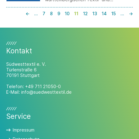
Bekleidungsindustrie, richtet zehn
zentrale Themen mit detaillierten
←
…
7
8
9
10
11
12
13
14
15
…
→
Forderungen an die zukünftige
Bundesregierung.
Kontakt
Südwesttextil e. V.
Türlenstraße 6
70191 Stuttgart
Telefon:
+49 711 21050-0
E-Mail:
info@suedwesttextil.de
Service
Impressum