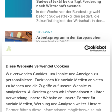
Südwesttextil bekräftigt Forderung
nicht schon vor Ablauf der
nach Wirtschaftswende
Kündigungsfrist ein anderweitiges
Beschäftigungsverhältnis eingeht.
In der Woche vor der Bundestagswahl
betont Südwesttextil den Bedarf, die
Zukunftsfähigkeit der Wirtschaft in den
Fokus der Politik zu stellen und ruft zur
Wahl auf.
18.02.2025
Arbeitsprogramm der Europäischen
Kommission 2025
Die EU-Kommission hat am 12. Februar
2025 das Arbeitsprogramm 2025 und eine
Mitteilung zu Implementierung und
Vereinfachung veröffentlicht.
Diese Webseite verwendet Cookies
17.02.2025
Arbeitsprogramm der EU-Kommission
Wir verwenden Cookies, um Inhalte und Anzeigen zu
– Aufholen & Fortschritt gefordert
personalisieren, Funktionen für soziale Medien anbieten
Südwesttextil fordert die dringende
zu können und die Zugriffe auf unsere Website zu
Umsetzung der Omnibus-Verordnungen
analysieren. Außerdem geben wir Informationen zu Ihrer
und einer starken Wachstumsagenda für
die europäische Industrie.
Verwendung unserer Website an unsere Partner für
soziale Medien, Werbung und Analysen weiter. Unsere
13.02.2025
Digitalisierung –
Partner führen diese Informationen möglicherweise mit