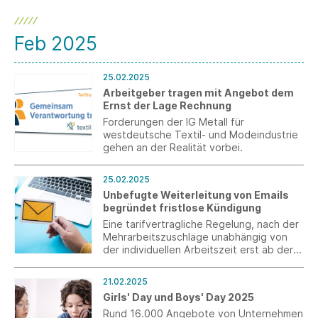
Feb 2025
25.02.2025
Arbeitgeber tragen mit Angebot dem
Ernst der Lage Rechnung
Forderungen der IG Metall für
westdeutsche Textil- und Modeindustrie
gehen an der Realität vorbei.
25.02.2025
Unbefugte Weiterleitung von Emails
begründet fristlose Kündigung
Eine tarifvertragliche Regelung, nach der
Mehrarbeitszuschläge unabhängig von
der individuellen Arbeitszeit erst ab der
41. Wochenstunde zu zahlen sind,
verstößt gegen das Verbot der
21.02.2025
Diskriminierung Teilzeitbeschäftigter, so
Girls' Day und Boys' Day 2025
das Urteil des Bundesarbeitsgerichts.
Rund 16.000 Angebote von Unternehmen