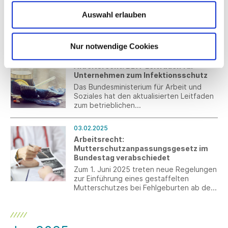
Die Europäische Kommission hat Ende
Auswahl erlauben
Januar 2025 einen
Wettbewerbsfähigkeitskompass
veröffentlicht.
Nur notwendige Cookies
12.02.2025
Arbeitsrecht: BDA-Leitfaden für
Unternehmen zum Infektionsschutz
Das Bundesministerium für Arbeit und
Soziales hat den aktualisierten Leitfaden
zum betrieblichen
Infektionsschutz veröffentlicht.
03.02.2025
Arbeitsrecht:
Mutterschutzanpassungsgesetz im
Bundestag verabschiedet
Zum 1. Juni 2025 treten neue Regelungen
zur Einführung eines gestaffelten
Mutterschutzes bei Fehlgeburten ab der
13. Schwangerschaftswoche in Kraft.