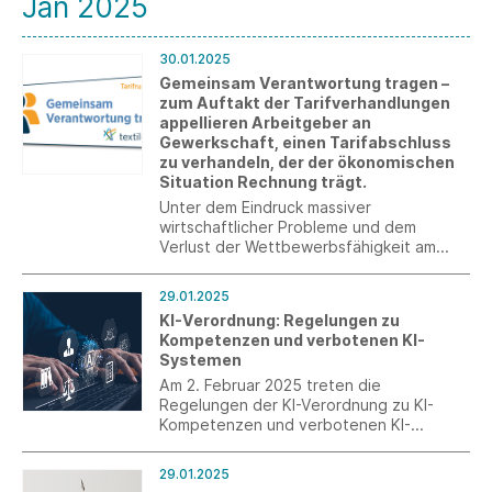
Jan 2025
30.01.2025
Gemeinsam Verantwortung tragen –
zum Auftakt der Tarifverhandlungen
appellieren Arbeitgeber an
Gewerkschaft, einen Tarifabschluss
zu verhandeln, der der ökonomischen
Situation Rechnung trägt.
Unter dem Eindruck massiver
wirtschaftlicher Probleme und dem
Verlust der Wettbewerbsfähigkeit am
Standort Deutschland haben heute die
Tarifverhandlungen für die rund 100 000
29.01.2025
Beschäftigten der westdeutschen Textil-
KI-Verordnung: Regelungen zu
und Modeindustrie begonnen.
Kompetenzen und verbotenen KI-
Systemen
Am 2. Februar 2025 treten die
Regelungen der KI-Verordnung zu KI-
Kompetenzen und verbotenen KI-
Systemen in Kraft.
29.01.2025