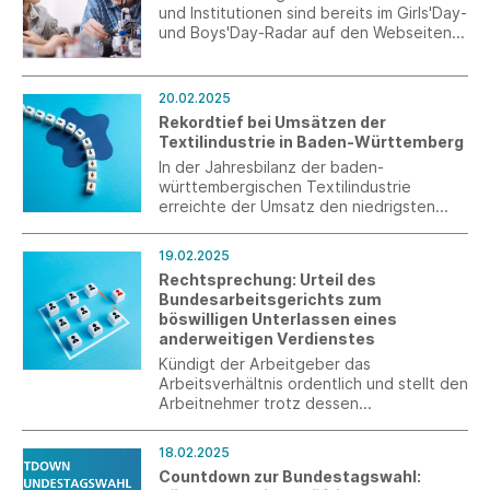
und Institutionen sind bereits im Girls'Day-
und Boys'Day-Radar auf den Webseiten
eingetragen. Die Anmeldung ist bereits
eröffnet. Unternehmen und Einrichtungen
können ihr Angebot noch eintragen.
20.02.2025
Rekordtief bei Umsätzen der
Textilindustrie in Baden-Württemberg
In der Jahresbilanz der baden-
württembergischen Textilindustrie
erreichte der Umsatz den niedrigsten
Wert der vergangenen zehn Jahre.
19.02.2025
Rechtsprechung: Urteil des
Bundesarbeitsgerichts zum
böswilligen Unterlassen eines
anderweitigen Verdienstes
Kündigt der Arbeitgeber das
Arbeitsverhältnis ordentlich und stellt den
Arbeitnehmer trotz dessen
Beschäftigungsanspruchs von der Arbeit
frei, unterlässt der Arbeitnehmer in der
18.02.2025
Regel nicht böswillig i. S. d. § 615 Satz 2
Countdown zur Bundestagswahl:
BGB anderweitigen Verdienst, wenn er