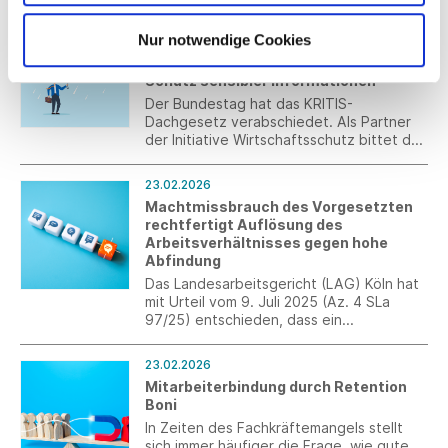
besteht aus führenden
24.02.2026
Forschungsinstituten, Biotech-
Nur notwendige Cookies
KRITIS-Dachgesetz verabschiedet:
Innovatoren und Industrieakteuren. Ziel
Umfrage zu Transparenzpflichten und
ist es, leistungsstarke, biobasierte und
Schutz sensibler Informationen
recycelbare lederähnliche Stoffe
herzustellen.
Der Bundestag hat das KRITIS-
Dachgesetz verabschiedet. Als Partner
der Initiative Wirtschaftsschutz bittet der
BDI nun um Rückmeldung zu bestehenden
Transparenz-, Informations- oder
23.02.2026
Veröffentlichungspflichten, die aus
Machtmissbrauch des Vorgesetzten
unternehmerischer Sicht
rechtfertigt Auflösung des
sicherheitsrelevant sein könnten. Die
Arbeitsverhältnisses gegen hohe
Teilnahme an der Umfrage ist bis 1. März
Abfindung
2026 möglich.
Das Landesarbeitsgericht (LAG) Köln hat
mit Urteil vom 9. Juli 2025 (Az. 4 SLa
97/25) entschieden, dass ein
Arbeitsverhältnis auf Antrag der
Arbeitnehmerin gemäß § 9 KSchG
23.02.2026
aufzulösen war, nachdem der
Mitarbeiterbindung durch Retention
Arbeitgeber durch wiederholte
Boni
unangemessene und herabwürdigende
Kommunikation das Vertrauensverhältnis
In Zeiten des Fachkräftemangels stellt
endgültig zerstört hatte.
sich immer häufiger die Frage, wie gute