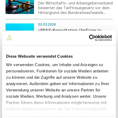
Der Wirtschafts- und Arbeitgeberverband
bewertet das Tariftreuegesetz vor dem
Hintergrund des Bürokratieaufwands
kritisch.
02.03.2026
uPFAS-Konsultation: Umfrage zu
Unternehmensdaten
Für die anstehende SEAC-Konsultation
zur uPFAS-Beschränkung benötigen wir
kurzfristig Unternehmensdaten für
TULAC und Technische Textilien. Um die
Diese Webseite verwendet Cookies
Betroffenheit der deutschen
02.03.2026
Wir verwenden Cookies, um Inhalte und Anzeigen zu
Textilindustrie gegenüber dem SEAC
Mittelstand-Digital Zentrum Smarte
belastbar und quantitativ darstellen zu
personalisieren, Funktionen für soziale Medien anbieten
Kreisläufe unterstützt KMU weiter
können, benötigen wir aktuelle Daten aus
zu können und die Zugriffe auf unsere Website zu
kostenfrei
den Unternehmen. Sie können bis zum 27.
analysieren. Außerdem geben wir Informationen zu Ihrer
März 2026 mitmachen.
Das Mittelstand-Digital Zentrum Smarte
Kreisläufe setzt seine erfolgreiche Arbeit
Verwendung unserer Website an unsere Partner für
über den ursprünglichen Projektzeitraum
soziale Medien, Werbung und Analysen weiter. Unsere
hinaus fort. Die Laufzeit des Projekts, das
Partner führen diese Informationen möglicherweise mit
ursprünglich bis zum 28. Februar 2026
angesetzt war, wird bis Ende 2026
weiteren Daten zusammen, die Sie ihnen bereitgestellt
verlängert.
Feb 2026
haben oder die sie im Rahmen Ihrer Nutzung der Dienste