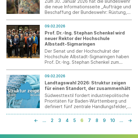
Zum 30. Januar 2026 hat die Bundeswehr
die neue Informationsseite „Aufträge und
Beschaffung der Bundeswehr: Rüstung,
Güter und Infrastruktur im Überblick“
eingerichtet. Diese Seite richtet sich an
09.02.2026
Unternehmen, die Vertragspartner der
Prof. Dr.-Ing. Stephan Schenkel wird
Bundeswehr werden möchten.
neuer Rektor der Hochschule
Albstadt-Sigmaringen
Der Senat und der Hochschulrat der
Hochschule Albstadt-Sigmaringen haben
Prof. Dr.-Ing. Stephan Schenkel zum
neuen Rektor gewählt.
09.02.2026
Landtagswahl 2026: Struktur zeigen
für einen Standort, der zusammenhält
Südwesttextil fordert industriepolitische
Prioritäten für Baden-Württemberg und
definiert fünf zentrale Handlungsfelder,
die aus Sicht der Textil- und
Bekleidungsindustrie entscheidend für
←
…
2
3
4
5
6
7
8
9
10
…
→
die Zukunft des Standorts sind.