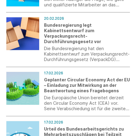
und qualifizierte Mitarbeiter an das
Unternehmen gebunden werden können.
Auch wenn hier viele Aspekte eine
20.02.2026
wichtige Rolle spielen, sind insbesondere
Bundesregierung legt
bei Führungskräften auch finanzielle
Kabinettsentwurf zum
Anreize sinnvoll.
Verpackungsrecht-
Durchführungsgesetz vor
Die Bundesregierung hat den
Kabinettsentwurf zum Verpackungsrecht-
Durchführungsgesetz (VerpackDG)
verabschiedet. Er basiert auf dem
Referentenentwurf von November 2025
17.02.2026
und setzt damit die Vorgaben der EU-
Geplanter Circular Economy Act der EU
Verpackungsverordnung (EU) 2025/40
– Einladung zur Mitwirkung an der
um. Im Vergleich zum Referentenentwurf
Beantwortung eines Fragebogens
gibt es einige Änderungen.
Die Europäische Union bereitet derzeit
den Circular Economy Act (CEA) vor.
Seine Verabschiedung ist für die zweite
Jahreshälfte 2026 vorgesehen. Über „EU
survey“ können nun Verbände und
17.02.2026
Unternehmen ihre Erwartungen an den
Urteil des Bundesarbeitsgerichts zu
CEA in Form eines ausgefüllten
Mehrarbeitszuschlägen bei Teilzeit
Fragebogens einreichen.