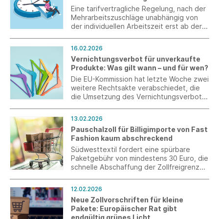
Eine tarifvertragliche Regelung, nach der
Mehrarbeitszuschläge unabhängig von
der individuellen Arbeitszeit erst ab der
41. Wochenstunde zu zahlen sind,
verstößt gegen das Verbot der
16.02.2026
Diskriminierung Teilzeitbeschäftigter, so
Vernichtungsverbot für unverkaufte
das Urteil des Bundesarbeitsgerichts.
Produkte: Was gilt wann – und für wen?
Die EU-Kommission hat letzte Woche zwei
weitere Rechtsakte verabschiedet, die
die Umsetzung des Vernichtungsverbots
für unverkaufte Konsumgüter betreffen.
Es geht dabei um Ausnahmeregelungen
13.02.2026
und Berichtspflichten. Grundlage für
Pauschalzoll für Billigimporte von Fast
beide Rechtsakte ist die Ökodesign-
Fashion kaum abschreckend
Verordnung (EU) 2024/1781.
Südwesttextil fordert eine spürbare
Paketgebühr von mindestens 30 Euro, die
schnelle Abschaffung der Zollfreigrenze,
die Verantwortung des
Wirtschaftsakteuers für
12.02.2026
Produktkonformität und als ultima ratio,
Neue Zollvorschriften für kleine
die Möglichkeit zur Sperrung der
Pakete: Europäischer Rat gibt
Plattform.
endgültig grünes Licht