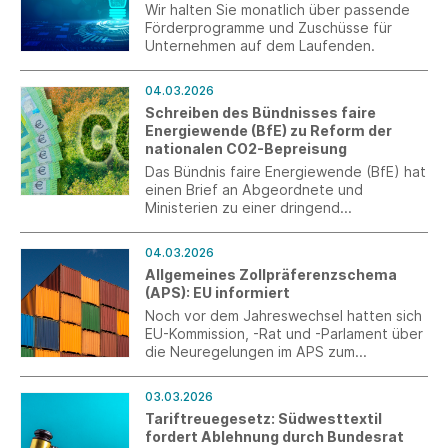
Wir halten Sie monatlich über passende
Förderprogramme und Zuschüsse für
Unternehmen auf dem Laufenden.
04.03.2026
Schreiben des Bündnisses faire
Energiewende (BfE) zu Reform der
nationalen CO2-Bepreisung
Das Bündnis faire Energiewende (BfE) hat
einen Brief an Abgeordnete und
Ministerien zu einer dringend
notwendigen Reform der nationalen CO2-
Bepreisung gesendet. Möglichkeiten
04.03.2026
dazu wären eine wesentliche
Allgemeines Zollpräferenzschema
Verbesserung der Verordnung über
(APS): EU informiert
Maßnahmen zur Vermeidung von Carbon-
Leakage oder eine gezielte Regelung für
Noch vor dem Jahreswechsel hatten sich
CO2 aus dem Einsatz von Brennstoffen
EU-Kommission, -Rat und -Parlament über
für industrielle Prozesswärme.
die Neuregelungen im APS zum
Jahresbeginn 2027 verständigt. Jetzt
informiert die Generaldirektion Handel
03.03.2026
der EU-Kommission über weitere
Tariftreuegesetz: Südwesttextil
Detailfragen.
fordert Ablehnung durch Bundesrat