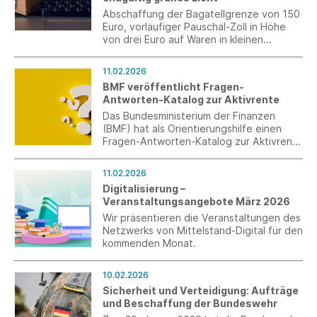
Abschaffung der Bagatellgrenze von 150
Euro, vorläufiger Pauschal-Zoll in Höhe
von drei Euro auf Waren in kleinen
Paketen: Die EU-Mitgliedstaaten
unterstützen die schnellere und
11.02.2026
schärfere Gangart gegen die
BMF veröffentlicht Fragen-
Päckchenflut im Online-Handel.
Antworten-Katalog zur Aktivrente
Das Bundesministerium der Finanzen
(BMF) hat als Orientierungshilfe einen
Fragen-Antworten-Katalog zur Aktivrente
erstellt. Es handelt sich dabei nicht um
eine Verwaltungsanweisung und die
11.02.2026
Informationen haben keine Rechts- oder
Digitalisierung –
Bindungswirkung.
Veranstaltungsangebote März 2026
Wir präsentieren die Veranstaltungen des
Netzwerks von Mittelstand-Digital für den
kommenden Monat.
10.02.2026
Sicherheit und Verteidigung: Aufträge
und Beschaffung der Bundeswehr