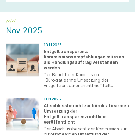
Nov 2025
13.11.2025
Entgelttransparenz:
Kommissionsempfehlungen müssen
als Handlungsauftrag verstanden
werden
Der Bericht der Kommission
„Bürokratiearme Umsetzung der
Entgelttransparenzrichtlinie“ teilt
wichtige Forderungen von Südwesttextil,
muss aber in verbindliche
11.11.2025
Handlungsanleitungen überführt werden.
Abschlussbericht zur bürokratiearmen
Umsetzung der
Entgelttransparenzrichtlinie
veröffentlicht
Der Abschlussbericht der Kommission zur
bürokratiearmen Umsetzung der