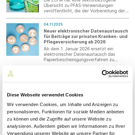
Übersicht zu PFAS-Verwendungen
veröffentlicht, die der Vorbereitung der
Konsultation im Frühjahr 2026 dient.
04.11.2025
Neuer elektronischer Datenaustausch
für Beiträge zur privaten Kranken- und
Pflegeversicherung ab 2026
Ab dem 1. Januar 2026 ersetzt ein
elektronischer Datenaustausch das
Papierbescheinigungsverfahren zu
privaten Kranken- und
Pflegeversicherungsbeiträgen.
Oct 2025
Diese Webseite verwendet Cookies
29.10.2025
Wir verwenden Cookies, um Inhalte und Anzeigen zu
Kabinett beschließt Fünfte
personalisieren, Funktionen für soziale Medien anbieten
Mindestlohnanpassungsverordnung
Das Bundeskabinett hat die von Bärbel
zu können und die Zugriffe auf unsere Website zu
Bas, Bundesministerin für Arbeit und
analysieren. Außerdem geben wir Informationen zu Ihrer
Soziales, vorgelegte Fünfte
Verwendung unserer Website an unsere Partner für
Mindestlohnanpassungsverordnung