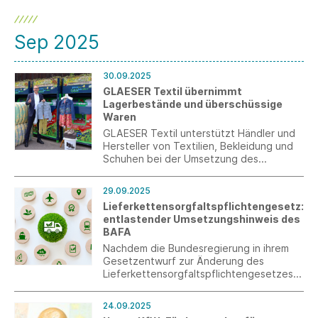
Darin bekennen sich die Partner zu
verbindlichen Zielen und Kriterien, die für
ein verlässliches und qualitativ
Sep 2025
hochwertiges außerschulisches MINT-
Angebot stehen.
30.09.2025
GLAESER Textil übernimmt
Lagerbestände und überschüssige
Waren
GLAESER Textil unterstützt Händler und
Hersteller von Textilien, Bekleidung und
Schuhen bei der Umsetzung des
Vernichtungsverbots ihrer Waren. Zum
Service des Ulmer
29.09.2025
Traditionsunternehmens und seiner
Lieferkettensorgfaltspflichtengesetz:
spezialisierten Partner gehören
entlastender Umsetzungshinweis des
Sammlung, Abholung, Sortieren, Prüfen
BAFA
sowie das Bereitstellen von
überschüssigen und Lagerbeständen zur
Nachdem die Bundesregierung in ihrem
Weiternutzung.
Gesetzentwurf zur Änderung des
Lieferkettensorgfaltspflichtengesetzes
(LkSG) angekündigt hat, die
Berichtspflichten rückwirkend abschaffen
24.09.2025
zu wollen, hat das BAFA nun mit einem