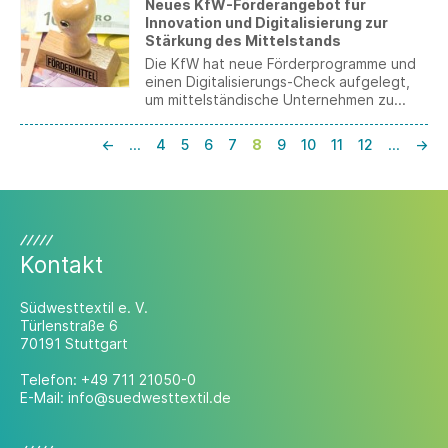
Neues KfW-Förderangebot für
aktuellen Umsetzungshinweis reagiert.
Innovation und Digitalisierung zur
Stärkung des Mittelstands
Die KfW hat neue Förderprogramme und
einen Digitalisierungs-Check aufgelegt,
um mittelständische Unternehmen zu
stärken und auf dem Weg der
Digitalisierung zu unterstützen.
←
…
4
5
6
7
8
9
10
11
12
…
→
Kontakt
Südwesttextil e. V.
Türlenstraße 6
70191 Stuttgart
Telefon:
+49 711 21050-0
E-Mail:
info@suedwesttextil.de