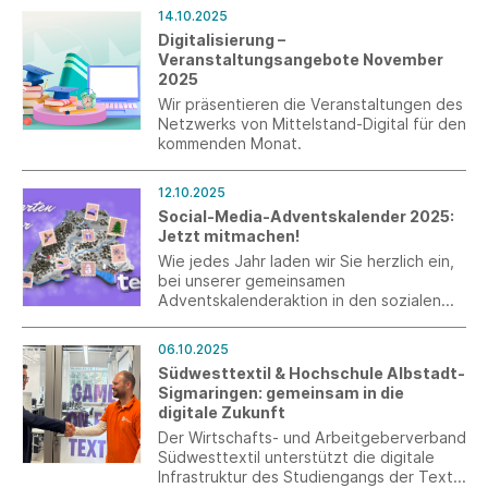
großem Erfolg auf den Verkaufsflächen
14.10.2025
ihrer Handelspartner im In- und Ausland.
Digitalisierung –
Ein besonders eindrucksvoller Auftritt
Veranstaltungsangebote November
konnte nun mit dem Premiumpartner
2025
Breuninger realisiert werden.
Wir präsentieren die Veranstaltungen des
Netzwerks von Mittelstand-Digital für den
kommenden Monat.
12.10.2025
Social-Media-Adventskalender 2025:
Jetzt mitmachen!
Wie jedes Jahr laden wir Sie herzlich ein,
bei unserer gemeinsamen
Adventskalenderaktion in den sozialen
Medien mitzumachen. Dieses Mal steht
unser Instagram-Adventskalender unter
06.10.2025
dem Motto „Postkarten aus der TEXHUB
Südwesttextil & Hochschule Albstadt-
WORLD“.
Sigmaringen: gemeinsam in die
digitale Zukunft
Der Wirtschafts- und Arbeitgeberverband
Südwesttextil unterstützt die digitale
Infrastruktur des Studiengangs der Textil-