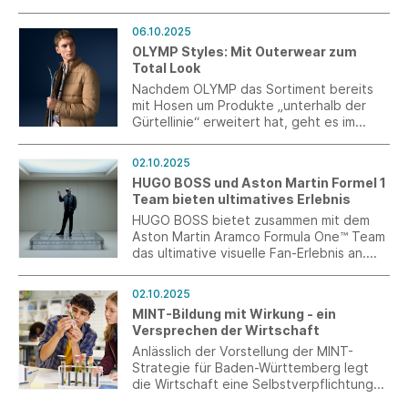
und Bekleidungstechnologie der
Hochschule Albstadt-Sigmaringen mit
06.10.2025
einem großzügigen Sponsoring.
OLYMP Styles: Mit Outerwear zum
Total Look
Nachdem OLYMP das Sortiment bereits
mit Hosen um Produkte „unterhalb der
Gürtellinie“ erweitert hat, geht es im
Herbst 2025 mit Oberbekleidung weiter.
Mit dieser neuesten Einführung
02.10.2025
entwickelt sich der Hemdenanbieter
HUGO BOSS und Aston Martin Formel 1
immer mehr zur Lifestyle-Modemarke.
Team bieten ultimatives Erlebnis
HUGO BOSS bietet zusammen mit dem
Aston Martin Aramco Formula One™ Team
das ultimative visuelle Fan-Erlebnis an.
Mithilfe der Apple Vision Pro können
Nutzer sich damit mitten ins Formel-1-
02.10.2025
Geschehen versetzen lassen.
MINT-Bildung mit Wirkung - ein
Versprechen der Wirtschaft
Anlässlich der Vorstellung der MINT-
Strategie für Baden-Württemberg legt
die Wirtschaft eine Selbstverpflichtung
für außerschulische MINT-Initiativen vor.