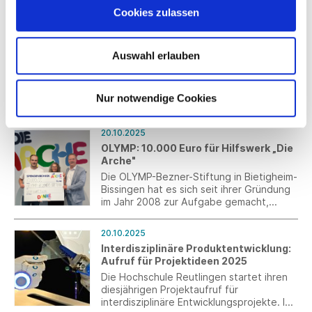
wurde im Bundesgesetzblatt
Cookies zulassen
veröffentlicht. Sie regelt, dass alle
bereits erteilten und am 1. Februar 2026
20.10.2025
noch gültigen Aufenthaltserlaubnisse bis
Vizepräsidenten der Hochschule
zum 4. März 2027 fortgelten.
Auswahl erlauben
Reutlingen neu gewählt
Prof. Dr. Marc Brecht und Prof. Dr.
Stephan Seiter verstärken das Präsidium
Nur notwendige Cookies
der Hochschule Reutlingen.
20.10.2025
OLYMP: 10.000 Euro für Hilfswerk „Die
Arche"
Die OLYMP-Bezner-Stiftung in Bietigheim-
Bissingen hat es sich seit ihrer Gründung
im Jahr 2008 zur Aufgabe gemacht,
Kinder und Jugendliche weltweit in den
Bereichen Erziehung, Gesundheit und
20.10.2025
Bildung zu unterstützen. Das Christliche
Interdisziplinäre Produktentwicklung:
Kinder- und Jugendwerk „Die Arche“ zählt
Aufruf für Projektideen 2025
seit vielen Jahren ebenfalls zu den
zahlreichen und regelmäßig geförderten
Die Hochschule Reutlingen startet ihren
nationalen und internationalen
diesjährigen Projektaufruf für
Stiftungsprojekten.
interdisziplinäre Entwicklungsprojekte. Im