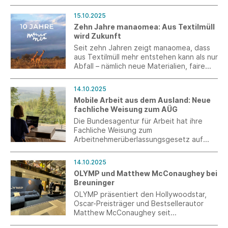
Rahmen des Master-Studiengangs wird im
zweiten Semester ein interdisziplinäres
15.10.2025
Projektteam gebildet.
Zehn Jahre manaomea: Aus Textilmüll
wird Zukunft
Seit zehn Jahren zeigt manaomea, dass
aus Textilmüll mehr entstehen kann als nur
Abfall – nämlich neue Materialien, faire
Jobs und lokale Wertschöpfung. Zum
Jubiläum feiert das Unternehmen nicht
14.10.2025
nur sein Bestehen, sondern kündigt einen
Mobile Arbeit aus dem Ausland: Neue
entscheidenden nächsten Schritt an: die
fachliche Weisung zum AÜG
Planung der ersten manaomea
Microfactory.
Die Bundesagentur für Arbeit hat ihre
Fachliche Weisung zum
Arbeitnehmerüberlassungsgesetz auf
Betreiben der Arbeitgeber, gültig ab 1.
Oktober 2025, neu gefasst. Dabei wurde
14.10.2025
insbesondere die Auffassung zu mobiler
OLYMP und Matthew McConaughey bei
Arbeit ausschließlich aus dem Ausland
Breuninger
korrigiert.
OLYMP präsentiert den Hollywoodstar,
Oscar-Preisträger und Bestsellerautor
Matthew McConaughey seit
Kooperationsstart im Januar 2025 mit