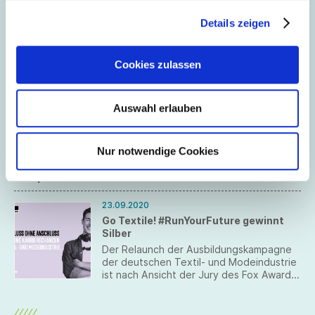
Oktober 2020
Bekleidungsmanagement) auf Anhieb den
Details zeigen
zweiten Platz.
05.10.2020
Neuer Vice President Brand &
Cookies zulassen
Communication bei Schiesser
Zum 1. Oktober 2020 hat Martina Brown
ihre Tätigkeit als Vice President Brand &
Auswahl erlauben
Communication beim Südwesttextil-
Mitglied Schiesser aufgenommen.
Nur notwendige Cookies
September 2020
23.09.2020
Go Textile! #RunYourFuture gewinnt
Silber
Der Relaunch der Ausbildungskampagne
der deutschen Textil- und Modeindustrie
ist nach Ansicht der Jury des Fox Award
Silber wert. Seit 2011 zeichnen die Fox
Awards unter dem Dach des dapamedien
Verlags – in Kooperation mit namhaften