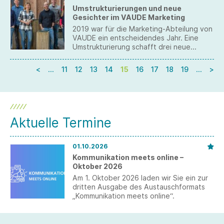
Umstrukturierungen und neue
Gesichter im VAUDE Marketing
2019 war für die Marketing-Abteilung von
VAUDE ein entscheidendes Jahr. Eine
Umstrukturierung schafft drei neue
Führungspositionen mit dem Ziel,
Digitalisierung und Internationalisierung
<
…
11
12
13
14
15
16
17
18
19
…
>
voran zu treiben. Die neue Struktur
eröffnet im Marketing eine 50 Prozent
Quote von Frauen in Führungspositionen
und toppt damit die unternehmensweite
Quote bei VAUDE von 43 Prozent.
Aktuelle Termine
01.10.2026
Kommunikation meets online –
Oktober 2026
Am 1. Oktober 2026 laden wir Sie ein zur
dritten Ausgabe des Austauschformats
„Kommunikation meets online“.