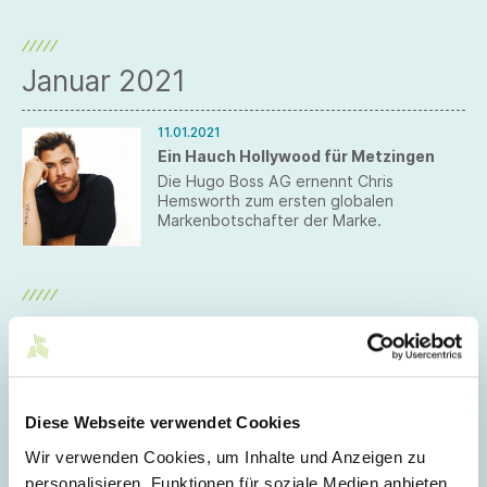
sich jetzt zum Focus Open, dem
Staatspreis des Landes Baden-
Württemberg an.
Januar 2021
11.01.2021
Ein Hauch Hollywood für Metzingen
Die Hugo Boss AG ernennt Chris
Hemsworth zum ersten globalen
Markenbotschafter der Marke.
Dezember 2020
21.12.2020
Yes, VAUDE Can(nes)!
Diese Webseite verwendet Cookies
Der Bundestag hat das
Jahressteuergesetz am 16. Dezember
Wir verwenden Cookies, um Inhalte und Anzeigen zu
2020 beschlossen. Damit werden u. a. die
personalisieren, Funktionen für soziale Medien anbieten