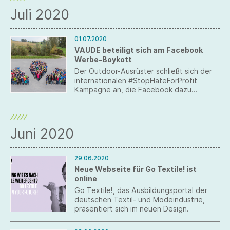
Partnern aus Wissenschaft und Wirtschaft
Juli 2020
– effiziente Lösungen aus Marketing und
Kommunikation in Print und Digital aus.
01.07.2020
VAUDE beteiligt sich am Facebook
Werbe-Boykott
Der Outdoor-Ausrüster schließt sich der
internationalen #StopHateForProfit
Kampagne an, die Facebook dazu
bewegen möchte, stärker gegen
hasserfüllte, gewaltverherrlichende und
rassistische Inhalte in seinen Netzwerken
vorzugehen.
Juni 2020
29.06.2020
Neue Webseite für Go Textile! ist
online
Go Textile!, das Ausbildungsportal der
deutschen Textil- und Modeindustrie,
präsentiert sich im neuen Design.