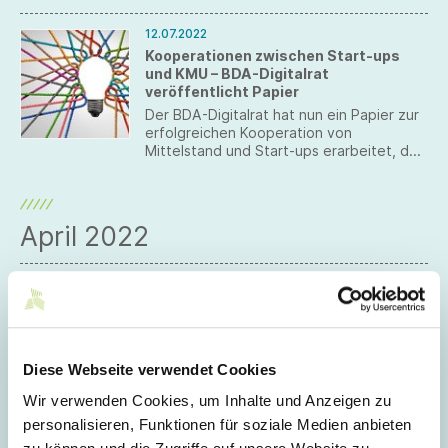
12.07.2022
Kooperationen zwischen Start-ups
und KMU – BDA-Digitalrat
veröffentlicht Papier
Der BDA-Digitalrat hat nun ein Papier zur
erfolgreichen Kooperation von
Mittelstand und Start-ups erarbeitet, das
hilfreiche Impulse zum Thema bietet.
April 2022
26.04.2022
Start-ups aufgepasst!
Der Gesamtverband textil+mode bietet
Start-ups die Möglichkeit sich auf der
Techtextil und Texprocess vom 21. bis
Diese Webseite verwendet Cookies
24. Juni 2022 an deren Stand zu
präsentieren.
Wir verwenden Cookies, um Inhalte und Anzeigen zu
personalisieren, Funktionen für soziale Medien anbieten
01.04.2022
Relaunch des Fashion Start-Ups RU