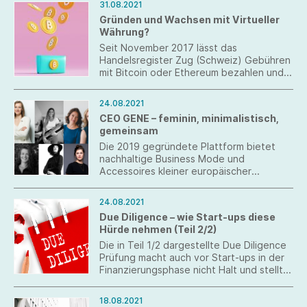
eines sog. Founder Vesting. Doch dies ist
31.08.2021
für beide Seiten mit einigen Tücken
Gründen und Wachsen mit Virtueller
verbunden.
Währung?
Seit November 2017 lässt das
Handelsregister Zug (Schweiz) Gebühren
mit Bitcoin oder Ethereum bezahlen und
Gründungen durch Sacheinlagen
eintragen. Derweil stellen
24.08.2021
Kryptowährungen (Tokens) in
CEO GENE – feminin, minimalistisch,
Deutschland keine staatlichen
gemeinsam
Zahlungsmittel dar und können diese auch
nicht ersetzen. Um den Anschluss nicht
Die 2019 gegründete Plattform bietet
zu verpassen, müssen deutsche
nachhaltige Business Mode und
Investoren und Registergerichte sich dem
Accessoires kleiner europäischer
Thema Kapitalisierung unter Einsatz von
Newcomer-Brands an. Und – Gründerin
Tokens nähern. Nachfolgend werden
Tanja Kosar möchte darüber hinaus zu
24.08.2021
Überlegungen für den Einsatz von
wichtigen Themen aufklären, Frauen in
Due Diligence – wie Start-ups diese
Kryptowährungen bei der Kapitalisierung
ihren Karrieren unterstützen, Vorbilder
Hürde nehmen (Teil 2/2)
der GmbH dargestellt.
vorstellen und gemeinsam bessere
nachhaltige Lösungen finden.
Die in Teil 1/2 dargestellte Due Diligence
Prüfung macht auch vor Start-ups in der
Finanzierungsphase nicht Halt und stellt
auch vor dem Hintergrund des neuen
Datenschutzrechts hohe Anforderungen:
18.08.2021
Wie können Betriebsgeheimnisse,