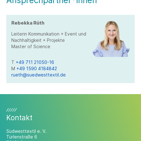
Ansprechpartner*innen
vertraut zu machen.
Rebekka Rüth
Leiterin Kommunikation + Event und
Nachhaltigkeit + Projekte
Master of Science
T
+49 711 21050-16
M
+49 1590 4184842
rueth@suedwesttextil.de
Kontakt
Südwesttextil e. V.
Türlenstraße 6