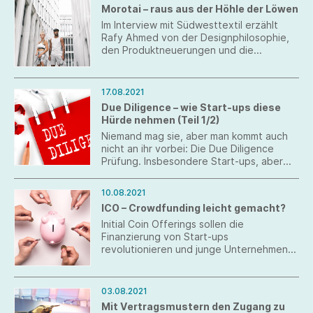
Morotai – raus aus der Höhle der Löwen
Arbeitnehmerdaten und
Gesellschafterrechte geschützt und
Im Interview mit Südwesttextil erzählt
trotzdem eine erfolgreiche Due Diligence
Rafy Ahmed von der Designphilosophie,
durchgeführt werden?
den Produktneuerungen und die
Fokussierung auf Direktvertrieb mit
eigenem Store in Metzingen.
17.08.2021
Due Diligence – wie Start-ups diese
Hürde nehmen (Teil 1/2)
Niemand mag sie, aber man kommt auch
nicht an ihr vorbei: Die Due Diligence
Prüfung. Insbesondere Start-ups, aber
auch gestandene Unternehmen stehen
oft vor großen Schwierigkeiten, wenn sie
10.08.2021
von einem potentiellen Investor oder
ICO – Crowdfunding leicht gemacht?
Käufer auf Herz und Nieren geprüft
werden sollen. Dabei kann dies leicht
Initial Coin Offerings sollen die
vermieden werden.
Finanzierung von Start-ups
revolutionieren und junge Unternehmen
schnell und unkompliziert zu nötigem
Startkapital verhelfen. Doch die damit
verbundenen rechtlichen Hürden und
03.08.2021
Risiken sollten nicht leichtfertig
Mit Vertragsmustern den Zugang zu
missachtet werden.