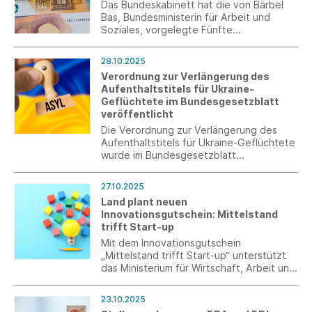
Das Bundeskabinett hat die von Bärbel
Bas, Bundesministerin für Arbeit und
Soziales, vorgelegte Fünfte
Mindestlohnanpassungsverordnung
beschlossen. Damit wird der gesetzliche
28.10.2025
Mindestlohn zum 1.1.2026 zunächst auf
Verordnung zur Verlängerung des
13,90 € brutto je Zeitstunde angehoben
Aufenthaltstitels für Ukraine-
und steigt in einem weiteren Schritt zum
Geflüchtete im Bundesgesetzblatt
1.1.2027 auf 14,60 €.
veröffentlicht
Die Verordnung zur Verlängerung des
Aufenthaltstitels für Ukraine-Geflüchtete
wurde im Bundesgesetzblatt
veröffentlicht. Sie regelt, dass alle
bereits erteilten und am 1. Februar 2026
27.10.2025
noch gültigen Aufenthaltserlaubnisse bis
Land plant neuen
zum 4. März 2027 fortgelten.
Innovationsgutschein: Mittelstand
trifft Start-up
Mit dem Innovationsgutschein
„Mittelstand trifft Start-up“ unterstützt
das Ministerium für Wirtschaft, Arbeit und
Tourismus die gezielte Kooperation von
kleinen und mittleren Unternehmen mit
23.10.2025
Start-ups.