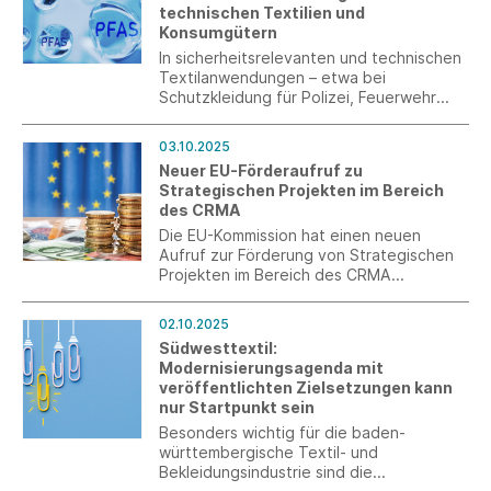
technischen Textilien und
Konsumgütern
In sicherheitsrelevanten und technischen
Textilanwendungen – etwa bei
Schutzkleidung für Polizei, Feuerwehr
oder Medizin – sind PFAS bislang
technologisch unverzichtbar.
03.10.2025
Südwesttextil fordert daher
Neuer EU-Förderaufruf zu
Ausnahmeregelungen für kritische
Strategischen Projekten im Bereich
Anwendungen sowie angemessene
des CRMA
Übergangsfristen, um die Entwicklung und
Umsetzung sicherer Alternativen zu
Die EU-Kommission hat einen neuen
ermöglichen.
Aufruf zur Förderung von Strategischen
Projekten im Bereich des CRMA
gestartet. Frist zur Bewerbung ist der 15.
Januar 2026.
02.10.2025
Südwesttextil:
Modernisierungsagenda mit
veröffentlichten Zielsetzungen kann
nur Startpunkt sein
Besonders wichtig für die baden-
württembergische Textil- und
Bekleidungsindustrie sind die