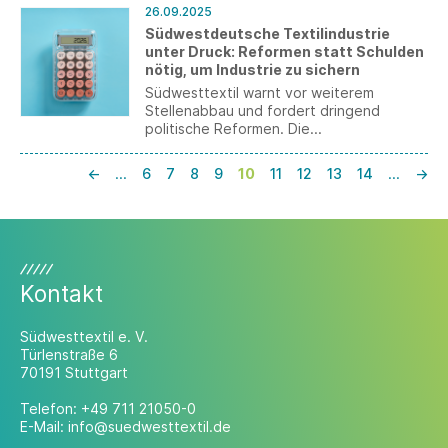
Sitzes für Bevollmächtigte und strengere
Berichtspflichten rückwirkend abschaffen
26.09.2025
Kontrollen durch den Zoll.
zu wollen, hat das BAFA nun mit einem
Südwestdeutsche Textilindustrie
aktuellen Umsetzungshinweis reagiert.
unter Druck: Reformen statt Schulden
nötig, um Industrie zu sichern
Südwesttextil warnt vor weiterem
Stellenabbau und fordert dringend
politische Reformen. Die
Bundesregierung muss im angekündigten
„Herbst der Reformen“ Bürokratie
←
…
6
7
8
9
10
11
12
13
14
…
→
abbauen, das Sozialsystem zukunftsfähig
gestalten und die Wettbewerbsfähigkeit
des Wirtschaftsstandorts sichern.
Kontakt
Südwesttextil e. V.
Türlenstraße 6
70191 Stuttgart
Telefon:
+49 711 21050-0
E-Mail:
info@suedwesttextil.de