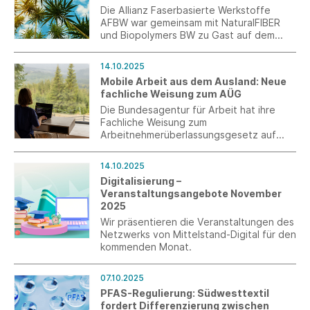
Die Allianz Faserbasierte Werkstoffe
AFBW war gemeinsam mit NaturalFIBER
und Biopolymers BW zu Gast auf dem
Hanf-Versuchsfeld der
Landessaatzuchtanstalt der Universität
14.10.2025
Hohenheim.
Mobile Arbeit aus dem Ausland: Neue
fachliche Weisung zum AÜG
Die Bundesagentur für Arbeit hat ihre
Fachliche Weisung zum
Arbeitnehmerüberlassungsgesetz auf
Betreiben der Arbeitgeber, gültig ab 1.
Oktober 2025, neu gefasst. Dabei wurde
14.10.2025
insbesondere die Auffassung zu mobiler
Digitalisierung –
Arbeit ausschließlich aus dem Ausland
Veranstaltungsangebote November
korrigiert.
2025
Wir präsentieren die Veranstaltungen des
Netzwerks von Mittelstand-Digital für den
kommenden Monat.
07.10.2025
PFAS-Regulierung: Südwesttextil
fordert Differenzierung zwischen