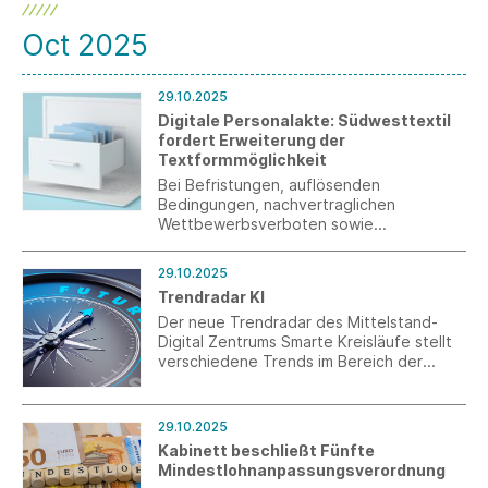
Oct 2025
29.10.2025
Digitale Personalakte: Südwesttextil
fordert Erweiterung der
Textformmöglichkeit
Bei Befristungen, auflösenden
Bedingungen, nachvertraglichen
Wettbewerbsverboten sowie
Praktikantenverträgen stehen
Schriftformerfordernisse der
29.10.2025
vollständigen Digitalisierung von
Trendradar KI
Personalakten nach wie vor im Wege.
Südwesttextil fordert deswegen eine
Der neue Trendradar des Mittelstand-
konsequente Entbürokratisierung.
Digital Zentrums Smarte Kreisläufe stellt
verschiedene Trends im Bereich der
Künstlichen Intelligenz vor – von AI-
Avataren oder Bots über Explainable AI
(XAI) bis Generatives Design.
29.10.2025
Kabinett beschließt Fünfte
Mindestlohnanpassungsverordnung