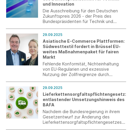
und Innovation
Die Ausschreibung für den Deutschen
Zukunftspreis 2026 - der Preis des
Bundespräsidenten für Technik und
Innovation - ist gestartet. Vorschläge
können bis zum 1. Dezember 2025
29.09.2025
eingesendet werden.
Asiatische E-Commerce Plattformen:
Südwesttextil fordert in Brüssel EU-
weites Maßnahmenpaket für fairen
Markt
Fehlende Konformität, Nichteinhaltung
von EU-Regularien und exzessive
Nutzung der Zollfreigrenze durch
asiatische E-Commerce-Plattformen
gefährden Verbraucher, die Wirtschaft
29.09.2025
und einen fairen Wettbewerb in Europa.
Lieferkettensorgfaltspflichtengesetz:
Südwesttextil appelliert an die EU,
entlastender Umsetzungshinweis des
regulatorische Lücken zu schließen und
BAFA
die Plattformen zur Haftung zu
verpflichten. Gefordert werden u. a. die
Nachdem die Bundesregierung in ihrem
Abschaffung der Zollfreigrenze, die
Gesetzentwurf zur Änderung des
Einführung einer Handling Fee, die
Lieferkettensorgfaltspflichtengesetzes
Verifizierung eines EU-weit gültigen
(LkSG) angekündigt hat, die