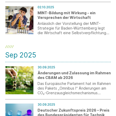
Vereinfachung und Digitalisierung von
Verwaltungsprozessen sowie ein
02.10.2025
spürbarer und schneller Bürokratieabbau.
MINT-Bildung mit Wirkung - ein
Die Agenda muss nun zügig umgesetzt
Versprechen der Wirtschaft
werden.
Anlässlich der Vorstellung der MINT-
Strategie für Baden-Württemberg legt
die Wirtschaft eine Selbstverpflichtung
für außerschulische MINT-Initiativen vor.
Darin bekennen sich die Partner zu
verbindlichen Zielen und Kriterien, die für
ein verlässliches und qualitativ
Sep 2025
hochwertiges außerschulisches MINT-
Angebot stehen.
30.09.2025
Änderungen und Zulassung im Rahmen
des CBAM ab 2026
Das Europäische Parlament hat im Rahmen
des Pakets „Omnibus I“ Änderungen am
CO₂-Grenzausgleichsmechanismus
(CBAM) beschlossen. Kernpunkte sind die
neue 50-Tonnen-Schwellengrenze und
30.09.2025
die verpflichtende Zulassung als CBAM-
Deutscher Zukunftspreis 2026 – Preis
Anmelder ab dem 01.01.2026.
des Bundespräsidenten für Technik