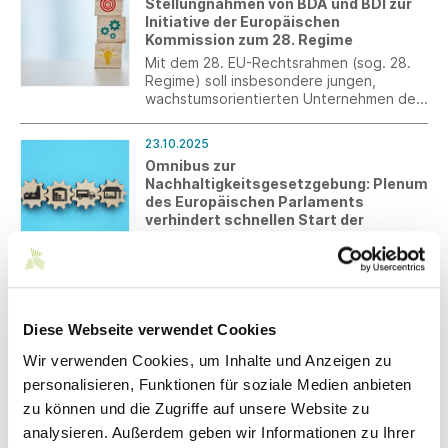
Stellungnahmen von BDA und BDI zur
Initiative der Europäischen
Kommission zum 28. Regime
Mit dem 28. EU-Rechtsrahmen (sog. 28.
Regime) soll insbesondere jungen,
wachstumsorientierten Unternehmen der
Zugang zum Kapitalmarkt im EU-
Binnenmarkt erleichtert werden. Das
23.10.2025
Europäische Parlament bereitet hierzu
Omnibus zur
aktuell einen Initiativbericht vor. Die EU-
Nachhaltigkeitsgesetzgebung: Plenum
Kommission plant die Veröffentlichung
des Europäischen Parlaments
eines konkreten Legislativvorschlags für
verhindert schnellen Start der
Frühjahr 2026.
Verhandlungen mit den
Mitgliedsstaaten
Der JURI-Ausschuss hatte sich am 13.
Oktober 2025 auf einen Bericht für die
Omnibus I-Richtlinie geeinigt, der
Diese Webseite verwendet Cookies
wesentliche Vereinfachungen bei der
europäischen
Wir verwenden Cookies, um Inhalte und Anzeigen zu
22.10.2025
Nachhaltigkeitsgesetzgebung
BAFA gibt Vereinfachungen der
personalisieren, Funktionen für soziale Medien anbieten
beinhaltete. Das Plenum des
Verpflichtungen nach
Europäischen Parlaments lehnte am 22.
zu können und die Zugriffe auf unsere Website zu
Energiedienstleistungsgesetz (EDL-G)
Oktober 2025 den Bericht des
analysieren. Außerdem geben wir Informationen zu Ihrer
und Energieeffizienzgesetz (EnEfG)
Rechtsausschusses ab.