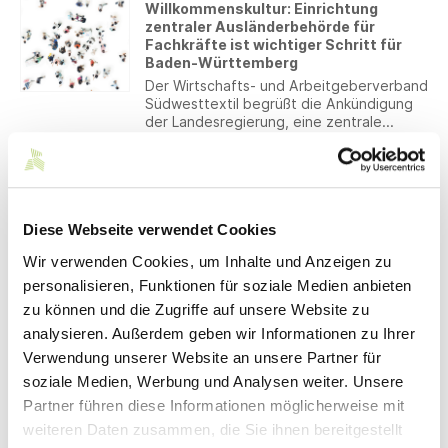
Willkommenskultur: Einrichtung
niedrigere Einkommensgrenzen.
zentraler Ausländerbehörde für
Außerdem gibt es auch Einschränkungen
Fachkräfte ist wichtiger Schritt für
beim Parallelbezug von Elterngeld.
Baden-Württemberg
Der Wirtschafts- und Arbeitgeberverband
Südwesttextil begrüßt die Ankündigung
der Landesregierung, eine zentrale
Ausländerbehörde für Fachkräfte
einzurichten.
09.04.2024
Sicherheitspreis 2024
Das Sicherheitsforum vergibt im Jahr
Diese Webseite verwendet Cookies
2024 zum neunten Mal den
Sicherheitspreis Baden-Württemberg.
Wir verwenden Cookies, um Inhalte und Anzeigen zu
Bewerbungen können ab sofort und bis
zum 30.06.2024 eingereicht werden.
personalisieren, Funktionen für soziale Medien anbieten
05.04.2024
zu können und die Zugriffe auf unsere Website zu
Mein NOW – Portal für berufliche
analysieren. Außerdem geben wir Informationen zu Ihrer
Weiterbildung
Verwendung unserer Website an unsere Partner für
Mit dem neuen Onlineportal für berufliche
soziale Medien, Werbung und Analysen weiter. Unsere
Weiterbildung – kurz: mein NOW – können
Partner führen diese Informationen möglicherweise mit
sich Beschäftigte und Unternehmen
schnell und einfach rund um das Thema
weiteren Daten zusammen, die Sie ihnen bereitgestellt
berufliche Weiterbildung informieren und