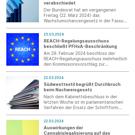
verabschiedet
werden, sofern das Dokument für die
Arbeitnehmer zugänglich ist, gespeichert
Der Bundesrat hat am vergangenen
und ausgedruckt werden kann und der
Freitag (22. März 2024) das
Arbeitgeber einen Übermittlungs- oder
Wachstumschancengesetz in der Fassung
Empfangsnachweis erhält.
des Vermittlungsausschusses
verabschiedet. Damit kann das Gesetz in
25.03.2024
Kraft treten.
REACH-Regelungsausschuss
beschließt PFHxA-Beschränkung
Am 29. Februar 2024 beschloss der
REACH-Regelungsausschuss mehrheitlich
den Kommissionsvorschlag zur
Beschränkung von PFHxA. Dieser wird nun
dem Europäischen Parlament und dem Rat
22.03.2024
zugeleitet.
Südwesttextil begrüßt Durchbruch
beim Nachweisgesetz
Nach dem Kabinettsbeschluss in der
letzten Woche ist im parlamentarischen
Verfahren der Ersatz der Schriftform
durch die Textform im Nachweisgesetz
eingebracht worden.
22.03.2024
Auswirkungen der
Cannabislegalisierung auf das