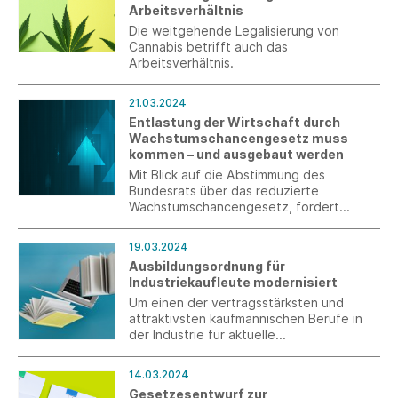
Arbeitsverhältnis
Die weitgehende Legalisierung von
Cannabis betrifft auch das
Arbeitsverhältnis.
21.03.2024
Entlastung der Wirtschaft durch
Wachstumschancengesetz muss
kommen – und ausgebaut werden
Mit Blick auf die Abstimmung des
Bundesrats über das reduzierte
Wachstumschancengesetz, fordert
Südwesttextil eine gemeinsame
Anstrengung für die Wirtschaft.
19.03.2024
Ausbildungsordnung für
Industriekaufleute modernisiert
Um einen der vertragsstärksten und
attraktivsten kaufmännischen Berufe in
der Industrie für aktuelle
Kompetenzanforderungen der Wirtschaft
zu wappnen, hat das Bundesinstitut für
14.03.2024
Berufsbildung (BIBB) im Auftrag der
Gesetzesentwurf zur