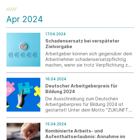
Apr 2024
17.04.2024
Schadensersatz bei verspäteter
Zielvorgabe
Arbeitgeber können sich gegenüber dem
Arbeitnehmer schadensersatzpflichtig
machen, wenn sie trotz Verpflichtung zu
einer Zielvorgabe eine solche gänzlich
unterlassen oder aber zu spät im
16.04.2024
Geschäftsjahr eine solche vornehmen.
Deutscher Arbeitgeberpreis für
Dies hat das Landesarbeitsgericht Köln
Bildung 2024
entschieden (Urteil vom 6.2.2024; 4 Sa
390/23).
Die Ausschreibung zum Deutschen
Arbeitgeberpreis für Bildung 2024 ist
gestartet! Unter dem Motto "ZUKUNFTS-
KOMPETENZEN!" können sich
Bildungseinrichtungen bis zum 10. Juli
15.04.2024
online bewerben. Die Preisverleihung
Kombinierte Arbeits- und
findet am 22. Oktober 2024 beim
Aufenthaltserlaubnis: Annahme im
Deutschen Arbeitgebertag in Berlin statt.