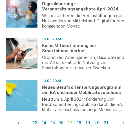
2024 eingereicht werden.
Digitalisierung –
Veranstaltungsangebote April 2024
Wir präsentieren die Veranstaltungen des
Netzwerks von Mittelstand-Digital für den
kommenden Monat.
13.03.2024
Keine Mitbestimmung bei
Smartphone-Verbot
Ordnet der Arbeitgeber an, dass während
der Arbeitszeit jede Nutzung von
Smartphones zu privaten Zwecken
untersagt ist, unterliegt dieses Verbot
nicht der Mitbestimmung des
13.03.2024
Betriebsrats. Dies hat das
Neues Berufsorientierungsprogramm
Bundesarbeitsgericht entschieden
der BA und neuer Mobilitätszuschuss
(Beschluss vom 17.10.2023,1 ABR 24/22).
Neu zum 1. April 2024: Förderung von
Berufsorientierungspraktika durch die BA.
Mobilitätszuschuss für junge Menschen,
die für eine Ausbildung ihre Heimatregion
verlassen. Geändert: Mindestlaufzeit
←
…
13
14
15
16
17
18
19
20
21
…
→
Einstiegsqualifizierung – künftig vier statt