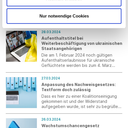
enthält u. a. wesentliche
lohnsteuerrechtliche Änderungen.
Nur notwendige Cookies
Mar 2024
28.03.2024
Aufenthaltstitel bei
Weiterbeschäftigung von ukrainischen
Staatsangehörigen
Die am 1. Februar 2024 noch gültigen
Aufenthaltserlaubnisse für ukrainische
Geflüchtete werden bis zum 4. März
2025 automatisch verlängert. Ein Wechsel
in einen Aufenthaltstitel zur
27.03.2024
Erwerbstätigkeit ist ebenfalls möglich.
Anpassung des Nachweisgesetzes:
Textform doch zulässig
Dass es hier zu einer Koalitionseinigung
gekommen ist und der Widerstand
aufgegeben wurde, ist sehr zu begrüßen.
Im Nachweisgesetz soll
dementsprechend der Nachweis der
26.03.2024
wesentlichen Vertragsbedingungen in
Wachstumschancengesetz
Textform nach § 126b BGB zugelassen