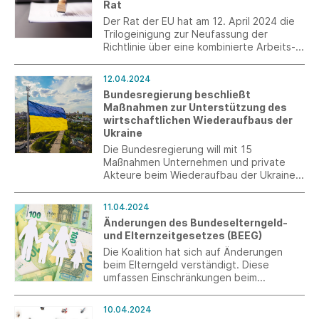
Rat
Der Rat der EU hat am 12. April 2024 die
Trilogeinigung zur Neufassung der
Richtlinie über eine kombinierte Arbeits-
und Aufenthaltserlaubnis für
Drittstaatsangehörige angenommen.
12.04.2024
Bundesregierung beschließt
Maßnahmen zur Unterstützung des
wirtschaftlichen Wiederaufbaus der
Ukraine
Die Bundesregierung will mit 15
Maßnahmen Unternehmen und private
Akteure beim Wiederaufbau der Ukraine
unterstützen. Das entsprechende
Eckpunktepapier hat das Bundeskabinett
11.04.2024
am 10. April 2024 beschlossen.
Änderungen des Bundeselterngeld-
und Elternzeitgesetzes (BEEG)
Die Koalition hat sich auf Änderungen
beim Elterngeld verständigt. Diese
umfassen Einschränkungen beim
Elterngeldanspruch für
Besserverdienende, abhängig vom
10.04.2024
Geburtstermin gelten hier künftig