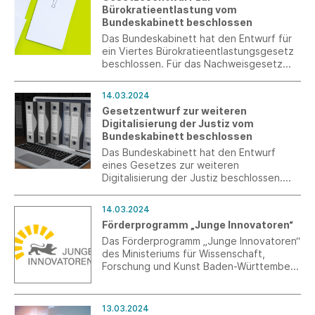
Bundesregierung gemeinsam mit den
Bürokratieentlastung vom
zuständigen Bundesministerien sowie den
Bundeskabinett beschlossen
Sozialpartnern und Sachverständigen aus
der betrieblichen Praxis die
Das Bundeskabinett hat den Entwurf für
Ausbildungsordnung zum
ein Viertes Bürokratieentlastungsgesetz
Industriekaufmann beziehungsweise zur
beschlossen. Für das Nachweisgesetz
Industriekauffrau modernisiert. Sie tritt
sind im Vergleich zum Referentenentwurf
am 1. August 2024 in Kraft.
keine Verbesserungen vorgesehen.
14.03.2024
Gesetzentwurf zur weiteren
Digitalisierung der Justiz vom
Bundeskabinett beschlossen
Das Bundeskabinett hat den Entwurf
eines Gesetzes zur weiteren
Digitalisierung der Justiz beschlossen.
Der Entwurf sieht u. a. Ergänzungen des
Arbeitsgerichtsgesetzes vor.
14.03.2024
Förderprogramm „Junge Innovatoren“
Das Förderprogramm „Junge Innovatoren“
des Ministeriums für Wissenschaft,
Forschung und Kunst Baden-Württemberg
(MWK) befindet sich in der
Bewerbungsphase für die 41. Tranche.
Anträge können noch bis zum 25. März
13.03.2024